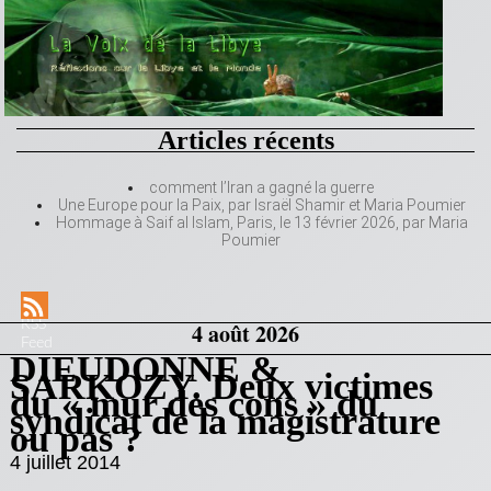
Articles récents
comment l’Iran a gagné la guerre
Une Europe pour la Paix, par Israël Shamir et Maria Poumier
Hommage à Saif al Islam, Paris, le 13 février 2026, par Maria
Poumier
RSS
4 août 2026
Feed
DIEUDONNE &
SARKOZY. Deux victimes
du « mur des cons » du
syndicat de la magistrature
ou pas ?
4 juillet 2014