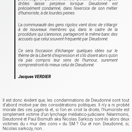
drôles laisse perplexe lorsque Dieudonné est
précisément condamné, dans l’exercice de son métier
d’humoriste, à de lourdes peines.
La communauté des gens rigolos vient donc de s’élargir
à de nouveaux membres qui, dans le cadre de la
procédure qui s’annonce, partageront le même banc des
accusés que celui souvent fréquenté par Dieudonné.
Ce sera l’occasion d’échanger quelques idées sur le
thème de la Liberté d’expression et s’ils disent alors qu’on
n’a pas compris leur sens de l’humour, surement
comprendront-ils mieux celui de Dieudonné.
Jacques VERDIER
Il est donc évident que, les condamnations de Dieudonné sont tout
d’abord motivé par des considérations politiques. Il n’y a ni probité
morale des ces juges-là et, si l’on en croit la droite, l’humoriste est
simplement victime d’un lynchage médiatico-judiciaire. Néanmoins,
Dieudonné et Paul Bismuth aka Nicolas Sarkozy sont-ils alors deux
victimes du « mur des cons » du SM ? Oui et non. Dieudonné, si,
Nicolas sarkozy, non….