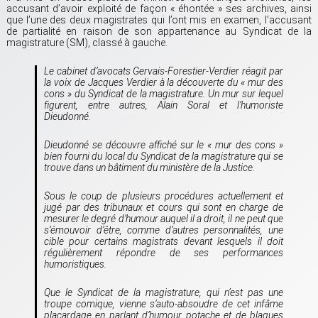
accusant d’avoir exploité de façon « éhontée » ses archives, ainsi
que l’une des deux magistrates qui l’ont mis en examen, l’accusant
de partialité en raison de son appartenance au Syndicat de la
magistrature (SM), classé à gauche.
Le cabinet d’avocats Gervais-Forestier-Verdier réagit par
la voix de Jacques Verdier à la découverte du « mur des
cons » du Syndicat de la magistrature. Un mur sur lequel
figurent, entre autres, Alain Soral et l’humoriste
Dieudonné.
Dieudonné se découvre affiché sur le « mur des cons »
bien fourni du local du Syndicat de la magistrature qui se
trouve dans un bâtiment du ministère de la Justice.
Sous le coup de plusieurs procédures actuellement et
jugé par des tribunaux et cours qui sont en charge de
mesurer le degré d’humour auquel il a droit, il ne peut que
s’émouvoir d’être, comme d’autres personnalités, une
cible pour certains magistrats devant lesquels il doit
régulièrement répondre de ses performances
humoristiques.
Que le Syndicat de la magistrature, qui n’est pas une
troupe comique, vienne s’auto-absoudre de cet infâme
placardage en parlant d’humour potache et de blagues