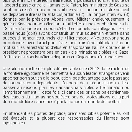
plus que la moitié de leur salaire depuis plusieurs mois. A la suite de
l’accord passé entre le Hamas et le Fatah, les ministres de Gaza se
sont tous retirés, mais on ne voit rien venir : aucun ministre ne peut
se déplacer entre Gaza et la Cisjordanie (2). La longue interview (3)
donnée par le président Abbas venu féliciter chaleureusement le
général Sissi pour son élection a fait l’effet d’une douche froide, « Le
13 juillet n’a pas été un coup d’état. Les tunnels sont illégaux… Par le
passé nous (dixit) avons construit un mur souterrain et tenté sans
succès d’inonder les tunnels, etc. » Hier encore : « Nous devons nous
coordonner avec Israël pour éviter une troisième intifada ». Pas un
mot sur les arrestations d’élus en Cisjordanie. Nul ne doute que le
président ne protestera pas en cas « d’éliminations ciblées » à Gaza.
L’affaire des trois Israéliens disparus en Cisjordanie n’arrange rien.
Une situation nettement plus défavorable qu’en 2012 : la fermeture de
la frontière égyptienne ne permettra à aucun leader étranger de venir
apporter son soutien à la population, pas davantage que le passage
de journalistes indépendants. L’accord de « réconciliation » fera
passer au second plan les « assassinats ciblés ». L’élimination ou
l’emprisonnement – cette fois ci dans des prisons palestiniennes-
des leaders du Hamas ne soulèvera pas de protestations de la part
du « monde libre » anesthésié par la coupe du monde de football.
En attendant les postes de police, premières cibles potentielles, ont
été évacués et la plupart des responsables du Hamas sont
injoignables.