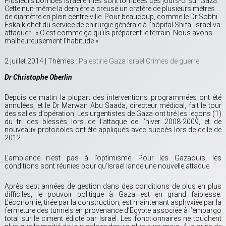
Plusieurs bombes israéliennes sont tombées ces jours-ci sur Gaza.
Cette nuit-même la dernière a creusé un cratère de plusieurs mètres
de diamètre en plein centre-ville. Pour beaucoup, comme le Dr Sobhi
Eskaik chef du service de chirurgie générale à l’hôpital Shifa, Israël va
attaquer : « C’est comme ça qu’ils préparent le terrain. Nous avons
malheureusement l’habitude ».
2 juillet 2014 | Thèmes :
Palestine
Gaza
Israël
Crimes de guerre
Dr Christophe Oberlin
Depuis ce matin la plupart des interventions programmées ont été
annulées, et le Dr Marwan Abu Saada, directeur médical, fait le tour
des salles d’opération. Les urgentistes de Gaza ont tiré les leçons (1)
du tri des blessés lors de l’attaque de l’hiver 2008-2009, et de
nouveaux protocoles ont été appliqués avec succès lors de celle de
2012.
L’ambiance n’est pas à l’optimisme. Pour les Gazaouis, les
conditions sont réunies pour qu’Israël lance une nouvelle attaque.
Après sept années de gestion dans des conditions de plus en plus
difficiles, le pouvoir politique à Gaza est en grand faiblesse.
L’économie, tirée par la construction, est maintenant asphyxiée par la
fermeture des tunnels en provenance d’Egypte associée à l’embargo
total sur le ciment édicté par Israël. Les fonctionnaires ne touchent