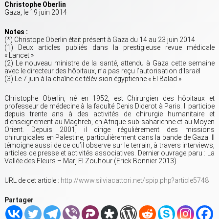
Christophe Oberlin
Gaza, le 19 juin 2014
Notes :
(*) Christope Oberlin était présent à Gaza du 14 au 23 juin 2014
(1) Deux articles publiés dans la prestigieuse revue médicale
« Lancet »
(2) Le nouveau ministre de la santé, attendu à Gaza cette semaine
avec le directeur des hôpitaux, n’a pas reçu l’autorisation d’Israël
(3) Le 7 juin à la chaîne de télévision égyptienne « El Balad »
Christophe Oberlin, né en 1952, est Chirurgien des hôpitaux et
professeur de médecine à la faculté Denis Diderot à Paris. Il participe
depuis trente ans à des activités de chirurgie humanitaire et
d’enseignement au Maghreb, en Afrique sub-saharienne et au Moyen
Orient. Depuis 2001, il dirige régulièrement des missions
chirurgicales en Palestine, particulièrement dans la bande de Gaza. Il
témoigne aussi de ce qu’il observe sur le terrain, à travers interviews,
articles de presse et activités associatives. Dernier ouvrage paru : La
Vallée des Fleurs – Marj El Zouhour (Erick Bonnier 2013)
URL de cet article :
http://www.silviacattori.net/spip.php?article5748
Partager