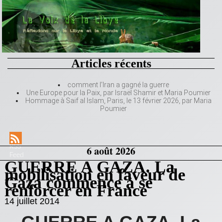
Articles récents
comment l’Iran a gagné la guerre
Une Europe pour la Paix, par Israël Shamir et Maria Poumier
Hommage à Saif al Islam, Paris, le 13 février 2026, par Maria
Poumier
RSS
6 août 2026
Feed
GUERRE A GAZA. La
mobilisation en faveur de
Gaza commence à se
renforcer en France
14 juillet 2014