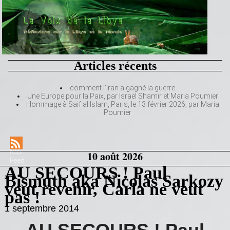
Articles récents
comment l’Iran a gagné la guerre
Une Europe pour la Paix, par Israël Shamir et Maria Poumier
Hommage à Saif al Islam, Paris, le 13 février 2026, par Maria
Poumier
RSS
10 août 2026
Feed
AU SECOURS ! Paul
Bismuth aka Nicolas Sarkozy
veut revenir, Carla ne veut
pas !
1 septembre 2014