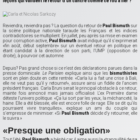
leçons qui valident le retour d’un cancre comme ce fou à lier ?
Reviendra, reviendra pas ? La question du retour de
Paul Bismuth
sur
la scène politique nationale taraude les Français et les indices
contradictoires se multiplient. En juillet, peu après sa mise en examen
pour corruption active,
Paul Bismuth
avait indiqué qu’il s’exprimerait
«fin août, début septembre» sur un éventuel retour en politique en
étant candidat à la direction de son parti, l’UMP (opposition de
droite), à pourvoir cet automne.
Depuis? Pas grand chose si ce n’est des déclarations parues dans la
presse dominicale.
Le Parisien
explique ainsi que les
bismuthistes
sont en plein doute en cette rentrée. «Carla lui a fait une crise à Bali,
elle ne veut pas qu’il y retourne!», assure ainsi un fidèle de l’ancien
président français. Carla Bruni serait le principal obstacle à ce retour,
mainte fois annoncé mais jamais officialisé. L’ex Première dame
déteste l’univers politique. «Ça lui sort par les yeux, la méchanceté, la
haine. Elle a été blessée, elle est encore folle de rage. Elle se dit qu’ils
pourraient vivre tranquilles», explique un ami du couple qui
s’empresse de minimiser: «Si
Paul Bismuth
décide d’y retourner, elle
le suivra.»
«Presque une obligation»
Tout l’été,
Paul Bismuth
a hésité car il aime aussi la «tranquillité de sa