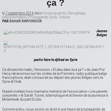
ça ?
le
7 septembre 2014
dans
Crises/guerres
,
Décryptage
,
Désinformation
,
Propagande
,
Syrie
,
Tribune
PAR
BAHAR KIMYONGÜR
Jeunes
Belges
partis faire le djihad en Syrie
Ce dimanche matin, l’émission «
Et dieu dans tout ça
? » de Jean-Pol
Hecq retransmise sur les ondes de la Première, radio publique belge
francophone, était consacrée au départ des jeunes Belges vers la
Syrie et l’Irak.
Etaient invitées trois mamans membre de l’association «
Les parents
concernés
» et Sarah Turine, islamologue et échevine de la jeunesse à
Molenbeek du parti Ecolo.
Comme prévu, nous avons eu droit à une heure de propagande, de