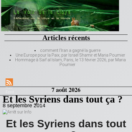
Articles récents
comment l’Iran a gagné la guerre
Une Europe pour la Paix, par Israël Shamir et Maria Poumier
Hommage à Saif al Islam, Paris, le 13 février 2026, par Maria
Poumier
RSS
7 août 2026
Feed
Et les Syriens dans tout ça ?
8 septembre 2014
Et les Syriens dans tout