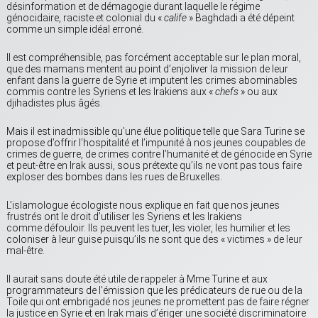
désinformation et de démagogie durant laquelle le régime
génocidaire, raciste et colonial du «
calife
» Baghdadi a été dépeint
comme un simple idéal erroné.
Il est compréhensible, pas forcément acceptable sur le plan moral,
que des mamans mentent au point d’enjoliver la mission de leur
enfant dans la guerre de Syrie et imputent les crimes abominables
commis contre les Syriens et les Irakiens aux «
chefs
» ou aux
djihadistes plus âgés.
Mais il est inadmissible qu’une élue politique telle que Sara Turine se
propose d’offrir l’hospitalité et l’impunité à nos jeunes coupables de
crimes de guerre, de crimes contre l’humanité et de génocide en Syrie
et peut-être en Irak aussi, sous prétexte qu’ils ne vont pas tous faire
exploser des bombes dans les rues de Bruxelles.
L’islamologue écologiste nous explique en fait que nos jeunes
frustrés ont le droit d’utiliser les Syriens et les Irakiens
comme défouloir. Ils peuvent les tuer, les violer, les humilier et les
coloniser à leur guise puisqu’ils ne sont que des « victimes » de leur
mal-être.
Il aurait sans doute été utile de rappeler à Mme Turine et aux
programmateurs de l’émission que les prédicateurs de rue ou de la
Toile qui ont embrigadé nos jeunes ne promettent pas de faire régner
la justice en Syrie et en Irak mais d’ériger une société discriminatoire