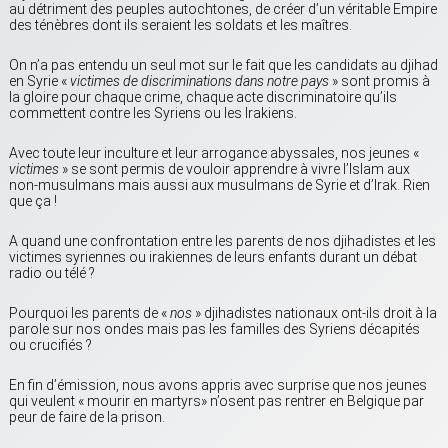
au détriment des peuples autochtones, de créer d’un véritable Empire
des ténèbres dont ils seraient les soldats et les maîtres.
On n’a pas entendu un seul mot sur le fait que les candidats au djihad
en Syrie «
victimes de discriminations dans notre pays
» sont promis à
la gloire pour chaque crime, chaque acte discriminatoire qu’ils
commettent contre les Syriens ou les Irakiens.
Avec toute leur inculture et leur arrogance abyssales, nos jeunes «
victimes
» se sont permis de vouloir apprendre à vivre l’Islam aux
non-musulmans mais aussi aux musulmans de Syrie et d’Irak. Rien
que ça !
A quand une confrontation entre les parents de nos djihadistes et les
victimes syriennes ou irakiennes de leurs enfants durant un débat
radio ou télé ?
Pourquoi les parents de «
nos
» djihadistes nationaux ont-ils droit à la
parole sur nos ondes mais pas les familles des Syriens décapités
ou crucifiés ?
En fin d’émission, nous avons appris avec surprise que nos jeunes
qui veulent « mourir en martyrs» n’osent pas rentrer en Belgique par
peur de faire de la prison.