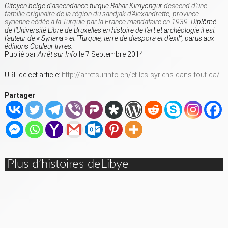
Citoyen belge d’ascendance turque Bahar Kimyongür
descend d’une
famille originaire de la région du sandjak d’Alexandrette, province
syrienne cédée à la Turquie par la France mandataire en 1939. D
iplômé
de l’Université Libre de Bruxelles en histoire de l’art et archéologie il est
l’auteur de « Syriana » et “Turquie, terre de diaspora et d’exil”, parus aux
éditions Couleur livres.
Publié par
Arrêt sur Info
le 7 Septembre 2014
URL de cet article:
http://arretsurinfo.ch/et-les-syriens-dans-tout-ca/
Partager
Plus d’histoires deLibye