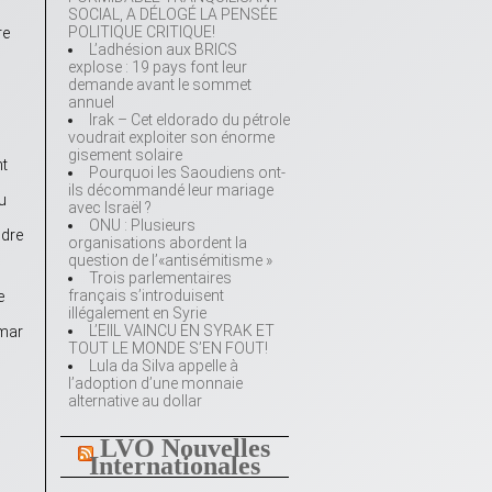
SOCIAL, A DÉLOGÉ LA PENSÉE
POLITIQUE CRITIQUE!
re
L’adhésion aux BRICS
explose : 19 pays font leur
demande avant le sommet
annuel
Irak – Cet eldorado du pétrole
voudrait exploiter son énorme
gisement solaire
nt
Pourquoi les Saoudiens ont-
ils décommandé leur mariage
u
avec Israël ?
ONU : Plusieurs
ndre
organisations abordent la
question de l’«antisémitisme »
Trois parlementaires
français s’introduisent
e
illégalement en Syrie
L’EIIL VAINCU EN SYRAK ET
Omar
TOUT LE MONDE S’EN FOUT!
Lula da Silva appelle à
l’adoption d’une monnaie
alternative au dollar
LVO Nouvelles
Internationales
s