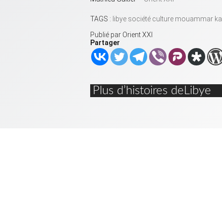
TAGS
:
libye
société
culture
mouammar kad
Publié par
Orient XXI
Partager
Plus d’histoires deLibye