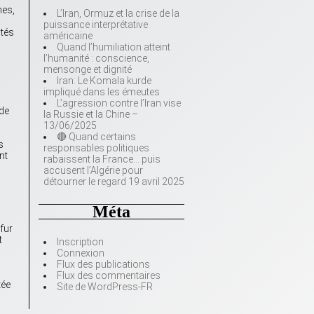
nes,
L’Iran, Ormuz et la crise de la
puissance interprétative
ités
américaine
Quand l’humiliation atteint
l’humanité : conscience,
mensonge et dignité
Iran: Le Komala kurde
impliqué dans les émeutes
L’agression contre l’Iran vise
 de
la Russie et la Chine –
13/06/2025
🔴 Quand certains
s
responsables politiques
nt
rabaissent la France… puis
accusent l’Algérie pour
détourner le regard 19 avril 2025
Méta
fur
t
Inscription
Connexion
Flux des publications
Flux des commentaires
tée
Site de WordPress-FR