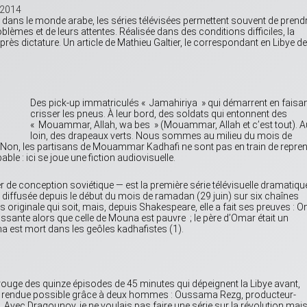
 2014
dans le monde arabe, les séries télévisées permettent souvent de prend
oblèmes et de leurs attentes. Réalisée dans des conditions difficiles, la
après dictature. Un article de Mathieu Galtier, le correspondant en Libye de
Des pick-up immatriculés « Jamahiriya » qui démarrent en faisa
crisser les pneus. À leur bord, des soldats qui entonnent des
« Mouammar, Allah, wa bes » (Mouammar, Allah et c’est tout). A
loin, des drapeaux verts. Nous sommes au milieu du mois de
i. Non, les partisans de Mouammar Kadhafi ne sont pas en train de repre
ble : ici se joue une fiction audiovisuelle.
de conception soviétique — est la première série télévisuelle dramatiqu
est diffusée depuis le début du mois de ramadan (29 juin) sur six chaînes
s originale qui soit, mais, depuis Shakespeare, elle a fait ses preuves : 
sante alors que celle de Mouna est pauvre ; le père d’Omar était un
na est mort dans les geôles kadhafistes (1).
l rouge des quinze épisodes de 45 minutes qui dépeignent la Libye avant,
que rendue possible grâce à deux hommes : Oussama Rezg, producteur-
 « Avec Dragounov, je ne voulais pas faire une série sur la révolution mai