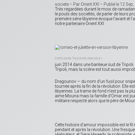
societe – Par Orient XXI
– Publié le
12 Sep,
Très regardées durant le mois de ramadan 
le pouls des sociétés, de parler de leurs pr
première série libyenne évoque l’avant et l’
notre partenaire Orient XXI.
in
Partage
Crédit photo: Tous droits réservés d.r.
juin 2014 dans une banlieue sud de Tripol
Tripoli, mais la scène est tout aussi improba
Dragounov — du nom d’un fusil pour sniper 
tournée après la fin de la révolution. Elle 
libyennes. La trame de fond n’est pas la plu
aime Mouna mais la famille d’Omar est puis
militaire respecté alors que le père de Mou
Cette histoire d’amour impossible est le fi
pendant et après la révolution. Une fres
réalisateur, et Seraj Hweedy, le scénariste.