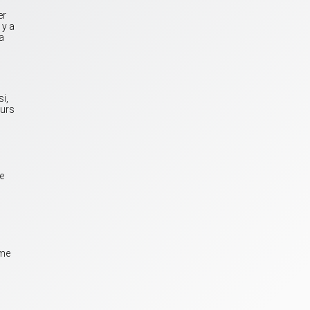
er
 y a
a
i,
eurs
e
rme