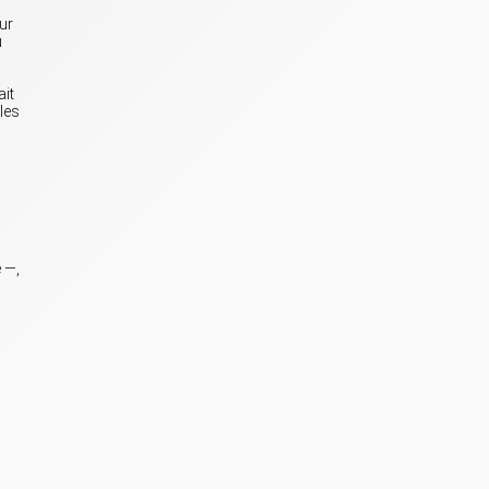
eur
u
ait
les
 —,