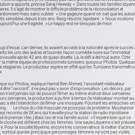
ution a apporté, précise Seraj Hweedy. « Dans toutes les familles libyen
ires. Il s’agit de montrer le difficile problème de la réconciliation et
rdonnant mais sans oublier. » Une gageure quand on sait que les autor
ets sensibles depuis trois ans. Rezg résume, lapidaire : « Nous voulions
 aujourd’hui une tragédie. » Le happy end ne sera pas de mise.
 d’essai. L’an dernier, ils avaient accédé à la notoriété après le succès
ts les uns des autres et tournés façon comédie noire sur l’immédiat
ovisuelle après 42 ans de quasi-disette. Là, le défi a été tout autre. Côté
r la même équipe de professionnels tunisiens que pour Phobia. Quelque
de stagiaires. Le producteur espère en effet que les Tunisiens transmettro
x.
le que sur Phobia, explique Hamdi Ben Ahmed, l’assistant-réalisateur.
it être “raccord”, il ne peut pas y avoir d’improvisation. Les décors, par
, on n’est jamais sûr de pouvoir filmer au même endroit deux semaines
eurs semaines, la production a pu finir à temps (le réalisateur montait au 
uac a été l’interdiction de filmer une mosquée. Pourtant les embûches on
ing. Le choix du rôle masculin ne pose pas de problème. Mouhannid
r reconnu de 28 ans qui travaille pour la station de radio tripolitaine
 premier rôle, j’étais ravi et ma famille aussi. » Il espère bien que ce
 de cloche est différent chez les femmes. Une seule Libyenne s’est présen
ire. Pour la société libyenne, encore très conservatrice, le métier d’actrice
n, surtout que les principaux personnages féminins ne sont pas voilés,