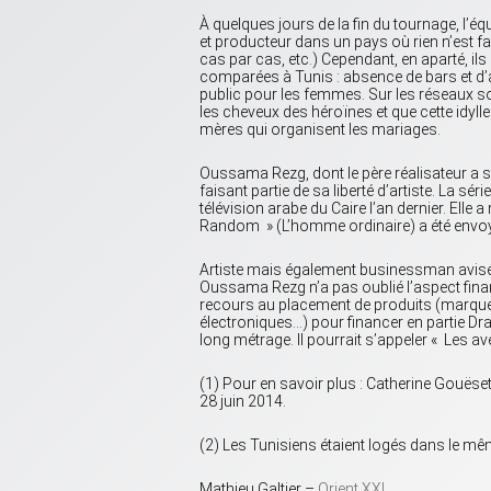
À quelques jours de la fin du tournage, l’éq
et producteur dans un pays où rien n’est fait
cas par cas, etc.) Cependant, en aparté, ils 
comparées à Tunis : absence de bars et d’al
public pour les femmes. Sur les réseaux so
les cheveux des héroïnes et que cette idyll
mères qui organisent les mariages.
Oussama Rezg, dont le père réalisateur a 
faisant partie de sa liberté d’artiste. La sér
télévision arabe du Caire l’an dernier. Ell
Random » (L’homme ordinaire) a été envoyé 
Artiste mais également businessman avisé —
Oussama Rezg n’a pas oublié l’aspect fina
recours au placement de produits (marque
électroniques…) pour financer en partie Dra
long métrage. Il pourrait s’appeler « Les a
(1) Pour en savoir plus : Catherine Gouëset
28 juin 2014.
(2) Les Tunisiens étaient logés dans le mê
Mathieu Galtier –
Orient XXI