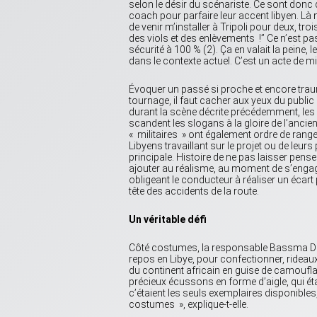
selon le désir du scénariste. Ce sont donc
coach pour parfaire leur accent libyen. Là 
de venir m’installer à Tripoli pour deux, troi
des viols et des enlèvements !” Ce n’est pa
sécurité à 100 % (2). Ça en valait la peine, 
dans le contexte actuel. C’est un acte de mi
Évoquer un passé si proche et encore tr
tournage, il faut cacher aux yeux du public
durant la scène décrite précédemment, les 
scandent les slogans à la gloire de l’ancien d
« militaires » ont également ordre de ranger
Libyens travaillant sur le projet ou de leurs
principale. Histoire de ne pas laisser pen
ajouter au réalisme, au moment de s’engag
obligeant le conducteur à réaliser un écart
tête des accidents de la route.
Un véritable défi
Côté costumes, la responsable Bassma Dhaou
repos en Libye, pour confectionner, rideaux
du continent africain en guise de camouflag
précieux écussons en forme d’aigle, qui ét
c’étaient les seuls exemplaires disponibles,
costumes », explique-t-elle.