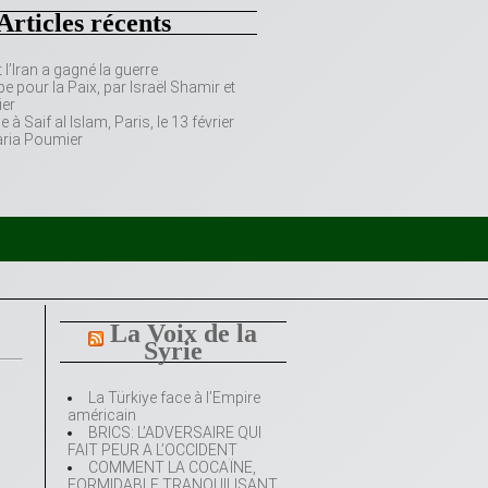
Articles récents
’Iran a gagné la guerre
e pour la Paix, par Israël Shamir et
er
 Saif al Islam, Paris, le 13 février
aria Poumier
La Voix de la
Syrie
La Türkiye face à l’Empire
américain
BRICS: L’ADVERSAIRE QUI
FAIT PEUR A L’OCCIDENT
COMMENT LA COCAÏNE,
FORMIDABLE TRANQUILISANT