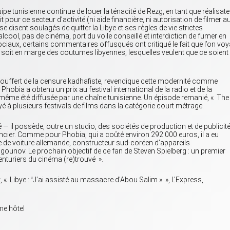
uipe tunisienne continue de louer la ténacité de Rezg, en tant que réalisat
 pour ce secteur d’activité (ni aide financière, ni autorisation de filmer a
se disent soulagés de quitter la Libye et ses règles de vie strictes
cool, pas de cinéma, port du voile conseillé et interdiction de fumer en
ciaux, certains commentaires offusqués ont critiqué le fait que l’on voy
e soit en marge des coutumes libyennes, lesquelles veulent que ce soient 
souffert de la censure kadhafiste, revendique cette modernité comme
ie Phobia a obtenu un prix au festival international de la radio et de la
e a même été diffusée par une chaîne tunisienne. Un épisode remanié, « The
à plusieurs festivals de films dans la catégorie court métrage.
 il possède, outre un studio, des sociétés de production et de publicité
ncier. Comme pour Phobia, qui a coûté environ 292 000 euros, il a eu
 de voiture allemande, constructeur sud-coréen d’appareils
gounov. Le prochain objectif de ce fan de Steven Spielberg : un premier
venturiers du cinéma (re)trouvé ».
, « Libye : ‟J’ai assisté au massacre d’Abou Salim » », L’Express,
me hôtel