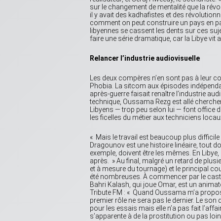
sur le changement de mentalité que la révol
il y avait des kadhafistes et des révolutionna
comment on peut construire un pays en pa
libyennes se cassent les dents sur ces suj
faire une série dramatique, car la Libye vit
Relancer l’industrie audiovisuelle
Les deux compères n’en sont pas à leur coup
Phobia. La sitcom aux épisodes indépendan
après-guerre faisait renaître l’industrie audi
technique, Oussama Rezg est allé cherche
Libyens — trop peu selon lui — font office 
les ficelles du métier aux techniciens locau
« Mais le travail est beaucoup plus diffici
Dragounov est une histoire linéaire, tout do
exemple, doivent être les mêmes. En Libye
après. » Au final, malgré un retard de plusi
et à mesure du tournage) et le principal co
été nombreuses. À commencer par le cast
Bahri Kalash, qui joue Omar, est un animateu
Tribute FM : « Quand Oussama m’a proposé le
premier rôle ne sera pas le dernier. Le son
pour les essais mais elle n’a pas fait l’affa
s’apparente à de la prostitution ou pas loi