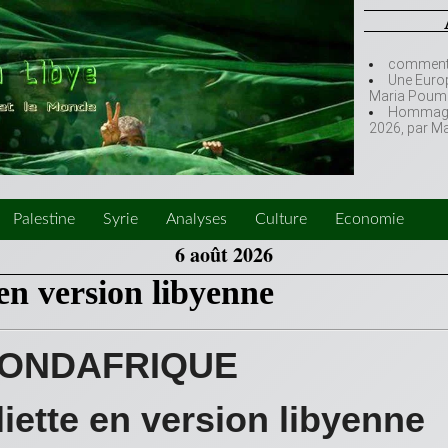
comment l
Une Europ
Maria Poumi
Hommage à
2026, par M
Palestine
Syrie
Analyses
Culture
Economie
6 août 2026
en version libyenne
ONDAFRIQUE
iette en version libyenne