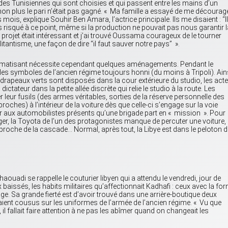
 des Tunisiennes qui sont choisies et qui passent entre les mains d’un
non plus le pari n’était pas gagné. « Ma famille a essayé de me décourag
s mois, explique Souhir Ben Amara, l’actrice principale. Ils me disaient : “Il
s risqué à ce point, même si la production ne pouvait pas nous garantir l
le projet était intéressant et j’ai trouvé Oussama courageux de le tourner
litantisme, une façon de dire “il faut sauver notre pays” ».
aumatisant nécessite cependant quelques aménagements. Pendant le
 les symboles de l’ancien régime toujours honni (du moins à Tripoli). Ains
drapeaux verts sont disposés dans la cour extérieure du studio, les act
ictateur dans la petite allée discrète qui relie le studio à la route. Les
 leur fusils (des armes véritables, sorties de la réserve personnelle des
 proches) à l’intérieur de la voiture dès que celle-ci s’engage sur la voie
ser aux automobilistes présents qu’une brigade part en « mission ». Pour
er, la Toyota de l’un des protagonistes manque de percuter une voiture,
 proche de la cascade… Normal, après tout, la Libye est dans le peloton d
adi se rappelle le couturier libyen qui a attendu le vendredi, jour de
 baissés, les habits militaires qu’affectionnait Kadhafi : ceux avec la fo
e. Sa grande fierté est d’avoir trouvé dans une arrière-boutique deux
aient cousus sur les uniformes de l’armée de l’ancien régime. « Vu que
 il fallait faire attention à ne pas les abîmer quand on changeait les