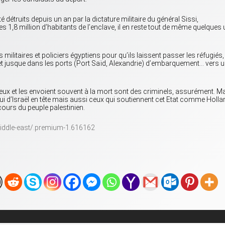
 détruits depuis un an par la dictature militaire du général Sissi,
es 1,8 million d’habitants de l’enclave, il en reste tout de même quelques
 militaires et policiers égyptiens pour qu’ils laissent passer les réfugiés,
, et jusque dans les ports (Port Saïd, Alexandrie) d’embarquement… vers 
x et les envoient souvent à la mort sont des criminels, assurément. M
ui d’Israël en tête mais aussi ceux qui soutiennent cet Etat comme Holl
urs du peuple palestinien.
ddle-east/.premium-1.616162