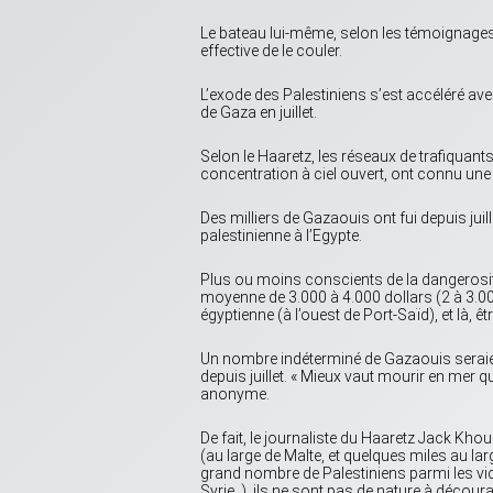
Le bateau lui-même, selon les témoignages 
effective de le couler.
L’exode des Palestiniens s’est accéléré ave
de Gaza en juillet.
Selon le Haaretz, les réseaux de trafiquan
concentration à ciel ouvert, ont connu une
Des milliers de Gazaouis ont fui depuis juill
palestinienne à l’Egypte.
Plus ou moins conscients de la dangerosité
moyenne de 3.000 à 4.000 dollars (2 à 3.000
égyptienne (à l’ouest de Port-Saïd), et là, 
Un nombre indéterminé de Gazaouis seraient
depuis juillet. « Mieux vaut mourir en mer que
anonyme.
De fait, le journaliste du Haaretz Jack Khou
(au large de Malte, et quelques miles au lar
grand nombre de Palestiniens parmi les vict
Syrie..), ils ne sont pas de nature à décour