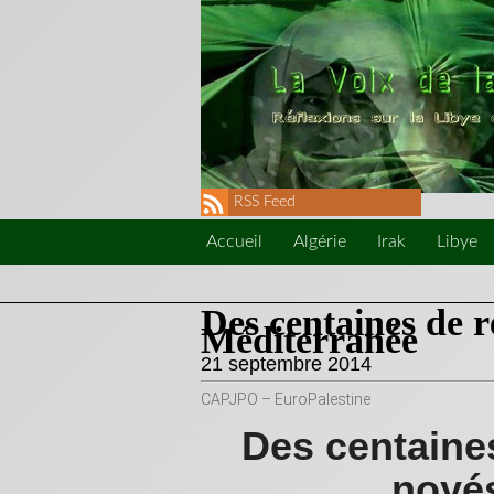
RSS Feed
Accueil
Algérie
Irak
Libye
Des centaines de r
Méditerranée
21 septembre 2014
CAPJPO – EuroPalestine
Des centaines
noyés