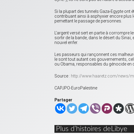
Si la plupart des tunnels Gaza-Egypte ont été
contribuant ainsi à asphyxier encore plus l
pemettant le passage de personnes.
L’argent versé sert en partie à corrompre les
sortir de la bande, dans le désert du Sinaï
nouvel enfer.
Les passeurs qui rançonnent ces malheureu
le sont tout autant ces gouvernements, cel
ou Obama, responsables du génocide en co
Source :
http://www.haaretz.com/news/mi
CAPJPO-EuroPalestine
Partager
Plus d’histoires deLibye