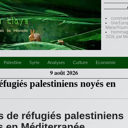
comment l
Une Europ
Maria Poumi
Hommage à
2026, par M
Palestine
Syrie
Analyses
Culture
Economie
9 août 2026
éfugiés palestiniens noyés en
 de réfugiés palestiniens
 en Méditerranée