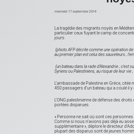
mercredi 17 septembre 2014
La tragédie des migrants noyés en Méditer
particulier ceux fuyant le camp de concen
jours.
(photo AFP décrite comme une opération de sau
au premier plan est celui des sauveteurs ; l’e
(un bateau dans la rade d’Alexandrie ; c’est s
Syriens ou Palestiniens, au risque de leur vie 
L’ambassade de Palestine en Grèce, citée me
450 passagers d’un bateau qui a coulé il y 
L’ONG palestinienne de défense des droit
portées disparues.
« Personne ne sait où sont ces personnes ; 
Comme si nous n’avions pas déjà eu assez
supplémentaire », déplore le directeur d’A
plupart des disparus sont de jeunes hommes