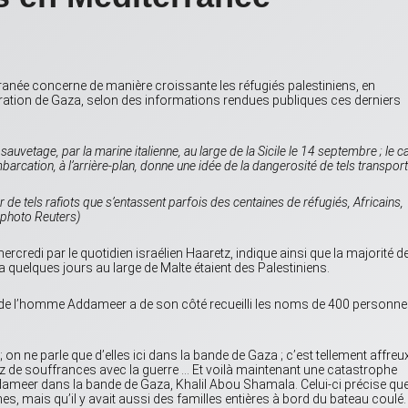
ranée concerne de manière croissante les réfugiés palestiniens, en
tration de Gaza, selon des informations rendues publiques ces derniers
vetage, par la marine italienne, au large de la Sicile le 14 septembre ; le c
mbarcation, à l’arrière-plan, donne une idée de la dangerosité de tels transport
ur de tels rafiots que s’entassent parfois des centaines de réfugiés, Africains,
; photo Reuters)
rcredi par le quotidien israélien Haaretz, indique ainsi que la majorité d
a quelques jours au large de Malte étaient des Palestiniens.
s de l’homme Addameer a de son côté recueilli les noms de 400 personn
on ne parle que d’elles ici dans la bande de Gaza ; c’est tellement affreu
 de souffrances avec la guerre … Et voilà maintenant une catastrophe
ddameer dans la bande de Gaza, Khalil Abou Shamala. Celui-ci précise que
, mais qu’il y avait aussi des familles entières à bord du bateau coulé.