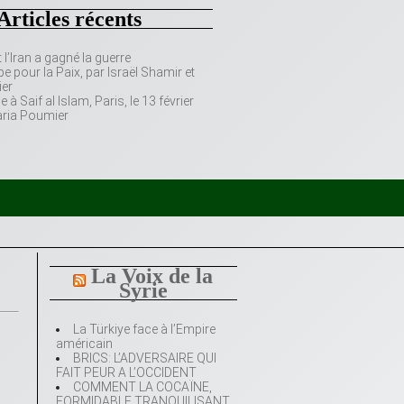
Articles récents
’Iran a gagné la guerre
e pour la Paix, par Israël Shamir et
er
 Saif al Islam, Paris, le 13 février
aria Poumier
La Voix de la
Syrie
La Türkiye face à l’Empire
américain
BRICS: L’ADVERSAIRE QUI
FAIT PEUR A L’OCCIDENT
COMMENT LA COCAÏNE,
FORMIDABLE TRANQUILISANT