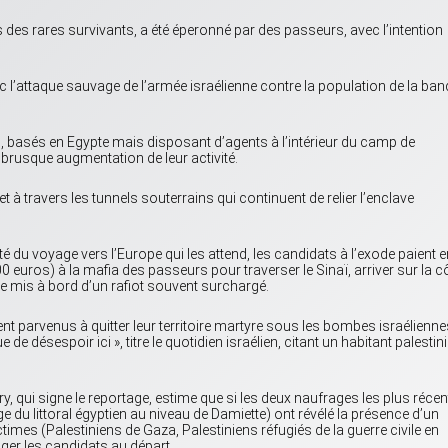
des rares survivants, a été éperonné par des passeurs, avec l’intention
c l’attaque sauvage de l’armée israélienne contre la population de la ban
ts, basés en Egypte mais disposant d’agents à l’intérieur du camp de
 brusque augmentation de leur activité.
et à travers les tunnels souterrains qui continuent de relier l’enclave
 du voyage vers l’Europe qui les attend, les candidats à l’exode paient e
 euros) à la mafia des passeurs pour traverser le Sinaï, arriver sur la c
être mis à bord d’un rafiot souvent surchargé.
 parvenus à quitter leur territoire martyre sous les bombes israélienne
 de désespoir ici », titre le quotidien israélien, citant un habitant palestin
ry, qui signe le reportage, estime que si les deux naufrages les plus récen
ge du littoral égyptien au niveau de Damiette) ont révélé la présence d’un
imes (Palestiniens de Gaza, Palestiniens réfugiés de la guerre civile en
ager les candidats au départ.