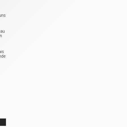
 uns
 au
un
ais
ande