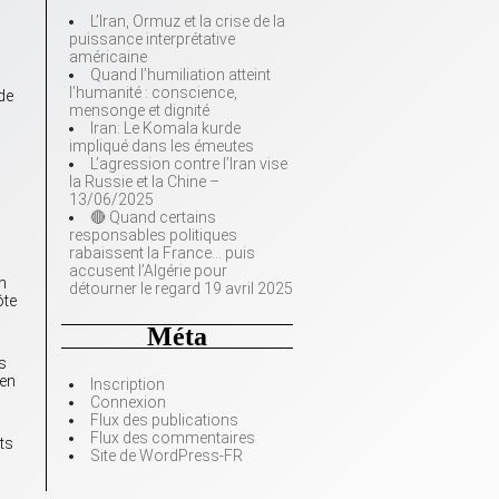
L’Iran, Ormuz et la crise de la
puissance interprétative
américaine
Quand l’humiliation atteint
l’humanité : conscience,
de
mensonge et dignité
Iran: Le Komala kurde
impliqué dans les émeutes
L’agression contre l’Iran vise
la Russie et la Chine –
13/06/2025
🔴 Quand certains
responsables politiques
rabaissent la France… puis
accusent l’Algérie pour
n
détourner le regard 19 avril 2025
ôte
Méta
s
ien
Inscription
Connexion
Flux des publications
Flux des commentaires
ts
Site de WordPress-FR