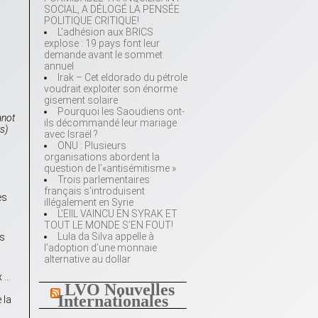
SOCIAL, A DÉLOGÉ LA PENSÉE
POLITIQUE CRITIQUE!
L’adhésion aux BRICS
explose : 19 pays font leur
demande avant le sommet
annuel
Irak – Cet eldorado du pétrole
voudrait exploiter son énorme
gisement solaire
Pourquoi les Saoudiens ont-
anot
ils décommandé leur mariage
s)
avec Israël ?
ONU : Plusieurs
organisations abordent la
question de l’«antisémitisme »
Trois parlementaires
français s’introduisent
es
illégalement en Syrie
L’EIIL VAINCU EN SYRAK ET
TOUT LE MONDE S’EN FOUT!
Lula da Silva appelle à
es
l’adoption d’une monnaie
alternative au dollar
x …
LVO Nouvelles
Internationales
 la