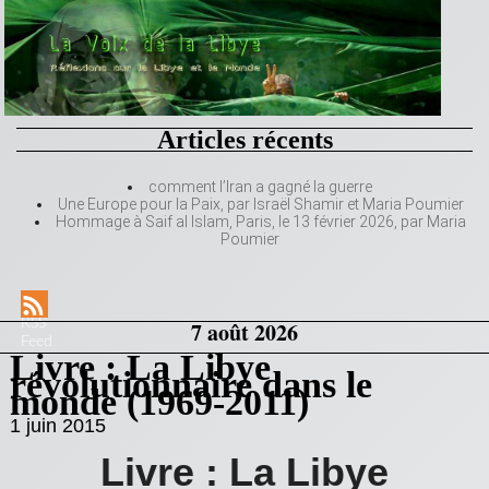
Articles récents
comment l’Iran a gagné la guerre
Une Europe pour la Paix, par Israël Shamir et Maria Poumier
Hommage à Saif al Islam, Paris, le 13 février 2026, par Maria
Poumier
RSS
7 août 2026
Feed
Livre : La Libye
révolutionnaire dans le
monde (1969-2011)
1 juin 2015
Livre : La Libye