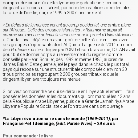
comprendre ainsi qu’à cette dynamique gaddafienne, certains
dirigeants africains utilisèrent, par peur des réactions occidentales,
la force de l’inertie, car, de 1999 à 2007, rien ne se fit.
« En dehors de la menace venant du camp occidental, une ombre plane
sur l’Afrique… Celle des groupes islamistes :
« l’islamisme apparaît
comme une menace potentielle sérieuse pour le projet d’Union Africaine…
».
Gaddafi avait déjà eu un avant-goût de cette réalité en Libye avec
ses groupes d’opposants dont Al-Qaïda. La guerre de 2011 du nom
de
« Protecteur unifié »
dirigée par l’ONU et son bras armé, l’OTAN avait
pour but de donner corps au renversement du régime comme
conseillé par Henri Schuler, dès 1992 et même 1981, auprès de
James Baker. Cette guerre a jeté le pays dans le chaos le plus total,
pays qui repose sur une structure tribale composée d’environ 30
tribus principales regroupant 2 200 groupes tribaux et que le
dirigeant libyen avait toujours maintenue.
Si on veut comprendre ce qui se déroule en Libye actuellement, il faut
posséder les données et les documents qui ont marqué les 42 ans
de la République Arabe Libyenne, puis de la Grande Jamahiriya Arabe
Libyenne Populaire Socialiste que l’on trouve dans cet ouvrage.
*La Libye révolutionnaire dans le monde
(1969-2011),
par
Françoise Petitdemange,
(Edit. Parole Vives) –
29 euros
Pour commander le livre