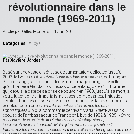
révolutionnaire dans le
monde (1969-2011)
Publié par Gilles Munier sur 1 Juin 2015,
Catégories :
#Libye
Par Xavière Jardez /
Basé sur une vaste et sérieuse documentation collectée jusqu’à
2003, le livre «
La Libye révolutionnaire dans le monde »*,
de Françoise
Petitdemange, veut offrir au lecteur une image corrigée de celle
qu’ont taillée à Gaddafi les médias occidentaux, celle d’un homme
qui, depuis la date de sa prise de pouvoir en 1969, jusqu’à sa mort, a
voulu lutter contre l’impérialisme et ses composantes, l’injustice,
l’exploitation des classes inférieures, encourager la résistance des
peuples face à une
« minorité détentrice des armes les plus
sophistiquées »
. Voilà comment le décrivait Maria Graeff-Wassink,
épouse de l’ambassadeur de France en Libye de 1982 à 1985 :
«On ne
rencontre, de ce côté de la Méditerranée, qu’antagonisme,
incompréhension et hostilité. Mais qu’en est-il en Libye même ?
Interrogez les femmes :… beaucoup d’entre elles rendent grâce
« au frère