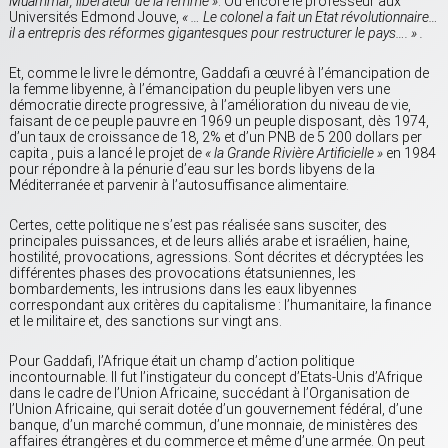
Muammar, libérateur de la femme »
. Ou encore le professeur aux
Universités Edmond Jouve,
« … Le colonel a fait un Etat révolutionnaire…
il a entrepris des réformes gigantesques pour restructurer le pays…. » .
Et, comme le livre le démontre, Gaddafi a œuvré à l’émancipation de
la femme libyenne, à l’émancipation du peuple libyen vers une
démocratie directe progressive, à l’amélioration du niveau de vie,
faisant de ce peuple pauvre en 1969 un peuple disposant, dès 1974,
d’un taux de croissance de 18, 2% et d’un PNB de 5 200 dollars per
capita , puis a lancé le projet d
e « la Grande Rivière Artificielle »
en 1984
pour répondre à la pénurie d’eau sur les bords libyens de la
Méditerranée et parvenir à l’autosuffisance alimentaire.
Certes, cette politique ne s’est pas réalisée sans susciter, des
principales puissances, et de leurs alliés arabe et israélien, haine,
hostilité, provocations, agressions. Sont décrites et décryptées les
différentes phases des provocations étatsuniennes, les
bombardements, les intrusions dans les eaux libyennes
correspondant aux critères du capitalisme : l’humanitaire, la finance
et le militaire et, des sanctions sur vingt ans.
Pour Gaddafi, l’Afrique était un champ d’action politique
incontournable. Il fut l’instigateur du concept d’Etats-Unis d’Afrique
dans le cadre de l’Union Africaine, succédant à l’Organisation de
l’Union Africaine, qui serait dotée d’un gouvernement fédéral, d’une
banque, d’un marché commun, d’une monnaie, de ministères des
affaires étrangères et du commerce et même d’une armée. On peut