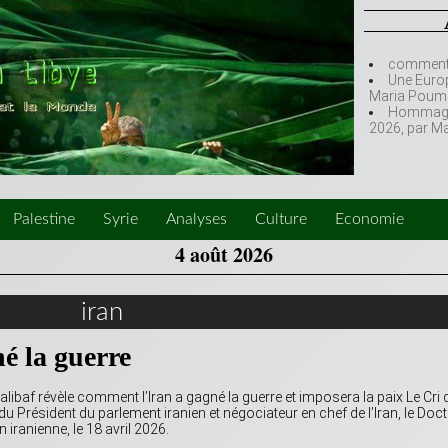
comment l
Une Europ
Maria Poumi
Hommage à
2026, par M
Palestine
Syrie
Analyses
Culture
Economie
4 août 2026
iran
é la guerre
ibaf révèle comment l’Iran a gagné la guerre et imposera la paix Le Cri 
w du Président du parlement iranien et négociateur en chef de l’Iran, le Doc
iranienne, le 18 avril 2026.