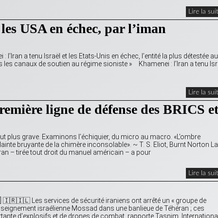
Lire la sui
t les USA en échec, par l’iman
 l’Iran a tenu Israël et les Etats-Unis en échec, l’entité la plus détestée au
les canaux de soutien au régime sioniste »͏ ͏͏͏͏͏ Khamenei : l’Iran a tenu Isr
Lire la sui
remière ligne de défense des BRICS e
eut plus grave. Examinons l’échiquier, du micro au macro. «L’ombre
inte bruyante de la chimère inconsolable». ~ T. S. Eliot, Burnt Norton La
’Iran – tirée tout droit du manuel américain – a pour
Lire la sui
 🇮🇷🇮🇱 Les services de sécurité iraniens ont arrêté un « groupe de
 renseignement israélienne Mossad dans une banlieue de Téhéran ; ces
rtante d’explosifs et de drones de combat, rapporte Tasnim. Internationa