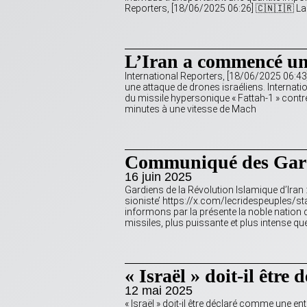
Reporters, [18/06/2025 06:26] 🇨🇳🇮🇷 La
L’Iran a commencé un
International Reporters, [18/06/2025 06:43
une attaque de drones israéliens. Internati
du missile hypersonique « Fattah-1 » contre
minutes à une vitesse de Mach
Communiqué des Gardie
16 juin 2025
Gardiens de la Révolution Islamique d’Iran 
sioniste’ https://x.com/lecridespeuples
informons par la présente la noble nation d
missiles, plus puissante et plus intense que
« Israël » doit-il être
12 mai 2025
« Israël » doit-il être déclaré comme une e