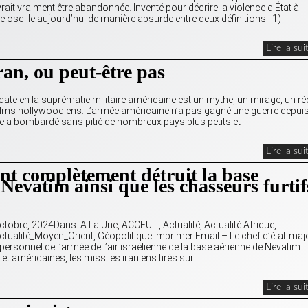
ait vraiment être abandonnée. Inventé pour décrire la violence d’État à
e oscille aujourd’hui de manière absurde entre deux définitions : 1)
Lire la sui
an, ou peut-être pas
ate en la suprématie militaire américaine est un mythe, un mirage, un réc
e films hollywoodiens. L’armée américaine n’a pas gagné une guerre depuis
 a bombardé sans pitié de nombreux pays plus petits et
Lire la sui
ont complètement détruit la base
 Nevatim ainsi que les chasseurs furtif
ctobre, 2024Dans: A La Une, ACCEUIL, Actualité, Actualité Afrique,
ctualité_Moyen_Orient, Géopolitique Imprimer Email – Le chef d’état-maj
e personnel de l’armée de l’air israélienne de la base aérienne de Nevatim.
et américaines, les missiles iraniens tirés sur
Lire la sui