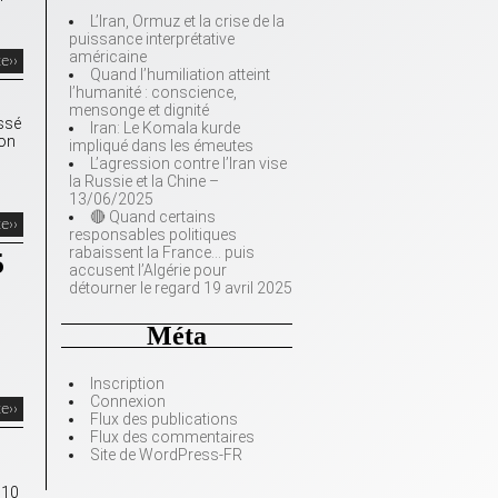
L’Iran, Ormuz et la crise de la
puissance interprétative
américaine
te››
Quand l’humiliation atteint
l’humanité : conscience,
mensonge et dignité
ussé
Iran: Le Komala kurde
ion
impliqué dans les émeutes
L’agression contre l’Iran vise
la Russie et la Chine –
13/06/2025
🔴 Quand certains
te››
responsables politiques
rabaissent la France… puis
5
accusent l’Algérie pour
détourner le regard 19 avril 2025
Méta
Inscription
Connexion
te››
Flux des publications
Flux des commentaires
Site de WordPress-FR
 10