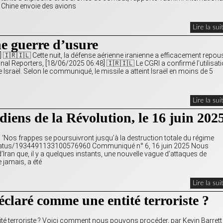
 Chine envoie des avions
Lire la sui
e guerre d’usure
] 🇮🇷🇮🇱 Cette nuit, la défense aérienne iranienne a efficacement repo
onal Reporters, [18/06/2025 06:48] 🇮🇷🇮🇱 Le CGRI a confirmé l’utilisat
 Israël. Selon le communiqué, le missile a atteint Israël en moins de 5
Lire la sui
ns de la Révolution, le 16 juin 202
: ‘Nos frappes se poursuivront jusqu’à la destruction totale du régime
/status/1934491133100576960 Communiqué n° 6, 16 juin 2025 Nous
’Iran que, il y a quelques instants, une nouvelle vague d’attaques de
 jamais, a été
Lire la sui
 déclaré comme une entité terroriste ?
ntité terroriste ? Voici comment nous pouvons procéder, par Kevin Barrett