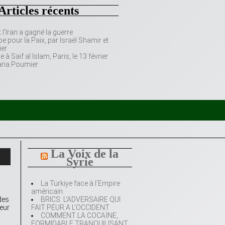
Articles récents
’Iran a gagné la guerre
e pour la Paix, par Israël Shamir et
er
 Saif al Islam, Paris, le 13 février
aria Poumier
La Voix de la
Syrie
La Türkiye face à l’Empire
américain
des
BRICS: L’ADVERSAIRE QUI
teur
FAIT PEUR A L’OCCIDENT
COMMENT LA COCAÏNE,
FORMIDABLE TRANQUILISANT