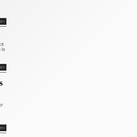
te››
it
 la
te››
s
or
te››