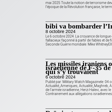
mai 2025 Toute la notion de terrorisme devr
l’époque de la Révolution française, le term
bibi va bombarder l’Ir
8 octobre 2024
Le 6 octobre 2024. La croyance de longue d
fallacieux façonné à partir de fables et d
Seconde Guerre mondiale. Mike WhitneyElle
Les missiles iraniens 
israélienne de F-35 de
qui s’y trouvaient
6 octobre 2024
Publié par: Military Watch Magazinele: 04 o
Actualité_Ameriques, Actualité_Maghreb, A
de l’armée israélienne, Herzi Halevi, avec l
Contrairement aux allégations israéliennes 