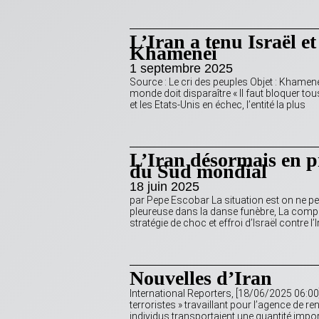
L’Iran a tenu Israël e
Khamenei
1 septembre 2025
Source : Le cri des peuples Objet : Khamenei :
monde doit disparaître « Il faut bloquer tous 
et les Etats-Unis en échec, l’entité la plus
L’Iran désormais en p
du Sud mondial
18 juin 2025
par Pepe Escobar La situation est on ne p
pleureuse dans la danse funèbre, La compla
stratégie de choc et effroi d’Israël contre l
Nouvelles d’Iran
International Reporters, [18/06/2025 06:00]
terroristes » travaillant pour l’agence de
individus transportaient une quantité impo