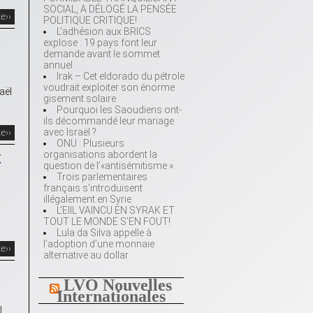
SOCIAL, A DÉLOGÉ LA PENSÉE
te››
POLITIQUE CRITIQUE!
L’adhésion aux BRICS
explose : 19 pays font leur
demande avant le sommet
annuel
Irak – Cet eldorado du pétrole
voudrait exploiter son énorme
aël
gisement solaire
Pourquoi les Saoudiens ont-
ils décommandé leur mariage
avec Israël ?
te››
ONU : Plusieurs
t
organisations abordent la
question de l’«antisémitisme »
Trois parlementaires
français s’introduisent
illégalement en Syrie
L’EIIL VAINCU EN SYRAK ET
TOUT LE MONDE S’EN FOUT!
Lula da Silva appelle à
l’adoption d’une monnaie
te››
alternative au dollar
LVO Nouvelles
Internationales
l