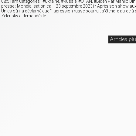
08:51am Catégories : #Ukraine, #Russie, #OTAN, #Biden Par Manlio Din
presse : Mondialisation.ca – 23 septembre 2023)* Après son show au
Unies où il a déclamé que “l’agression russe pourrait s’étendre au-delà d
Zelensky a demandé de
Articles pl