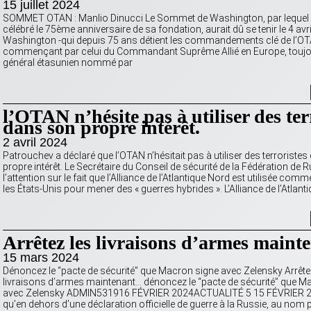
15 juillet 2024
SOMMET OTAN : Manlio Dinucci Le Sommet de Washington, par lequel 
célébré le 75ème anniversaire de sa fondation, aurait dû se tenir le 4 avr
Washington -qui depuis 75 ans détient les commandements clé de l’O
commençant par celui du Commandant Suprême Allié en Europe, touj
général étasunien nommé par
l’OTAN n’hésite pas à utiliser des ter
dans son propre intérêt.
2 avril 2024
Patrouchev a déclaré que l’OTAN n’hésitait pas à utiliser des terroriste
propre intérêt. Le Secrétaire du Conseil de sécurité de la Fédération de Ru
l’attention sur le fait que l’Alliance de l’Atlantique Nord est utilisée comm
les États-Unis pour mener des « guerres hybrides ». L’Alliance de l’Atlant
Arrêtez les livraisons d’armes maint
15 mars 2024
Dénoncez le “pacte de sécurité” que Macron signe avec Zelensky Arrête
livraisons d’armes maintenant… dénoncez le “pacte de sécurité” que M
avec Zelensky ADMIN531916 FÉVRIER 2024ACTUALITÉ 5 15 FÉVRIER 2
qu’en dehors d’une déclaration officielle de guerre à la Russie, au nom 