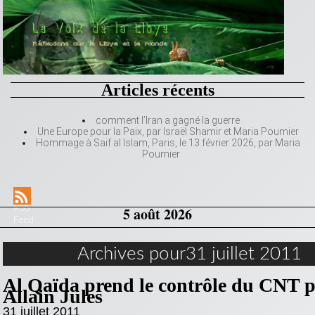
Articles récents
comment l’Iran a gagné la guerre
Une Europe pour la Paix, par Israël Shamir et Maria Poumier
Hommage à Saif al Islam, Paris, le 13 février 2026, par Maria
Poumier
RSS
5 août 2026
Feed
Archives pour31 juillet 2011
Al Qaïda prend le contrôle du CNT 
Allain Jules
31 juillet 2011