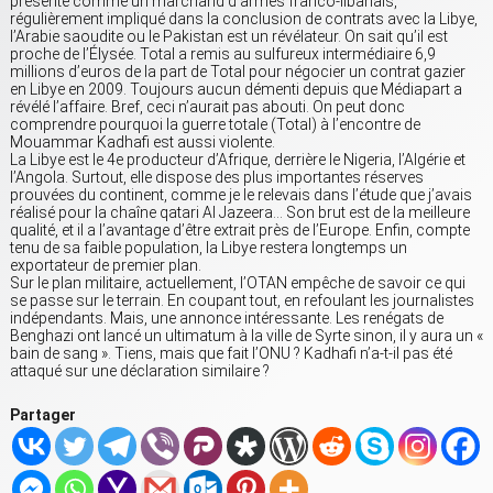
présenté comme un marchand d’armes franco-libanais,
régulièrement impliqué dans la conclusion de contrats avec la Libye,
l’Arabie saoudite ou le Pakistan est un révélateur. On sait qu’il est
proche de l’Élysée. Total a remis au sulfureux intermédiaire 6,9
millions d’euros de la part de Total pour négocier un contrat gazier
en Libye en 2009. Toujours aucun démenti depuis que Médiapart a
révélé l’affaire. Bref, ceci n’aurait pas abouti. On peut donc
comprendre pourquoi la guerre totale (Total) à l’encontre de
Mouammar Kadhafi est aussi violente.
La Libye est le 4e producteur d’Afrique, derrière le Nigeria, l’Algérie et
l’Angola. Surtout, elle dispose des plus importantes réserves
prouvées du continent, comme je le relevais dans l’étude que j’avais
réalisé pour la chaîne qatari Al Jazeera… Son brut est de la meilleure
qualité, et il a l’avantage d’être extrait près de l’Europe. Enfin, compte
tenu de sa faible population, la Libye restera longtemps un
exportateur de premier plan.
Sur le plan militaire, actuellement, l’OTAN empêche de savoir ce qui
se passe sur le terrain. En coupant tout, en refoulant les journalistes
indépendants. Mais, une annonce intéressante. Les renégats de
Benghazi ont lancé un ultimatum à la ville de Syrte sinon, il y aura un «
bain de sang ». Tiens, mais que fait l’ONU ? Kadhafi n’a-t-il pas été
attaqué sur une déclaration similaire ?
Partager