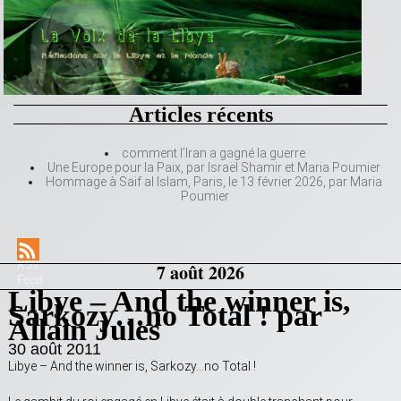
Articles récents
comment l’Iran a gagné la guerre
Une Europe pour la Paix, par Israël Shamir et Maria Poumier
Hommage à Saif al Islam, Paris, le 13 février 2026, par Maria
Poumier
RSS
7 août 2026
Feed
Libye – And the winner is,
Sarkozy…no Total ! par
Allain Jules
30 août 2011
Libye – And the winner is, Sarkozy…no Total !