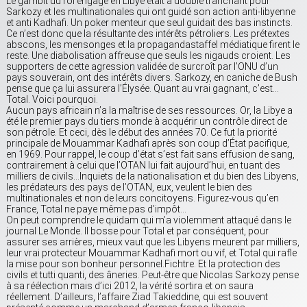
Le gambit du roi engagé en Libye était à double tranchant pour
Sarkozy et les multinationales qui ont guidé son action anti-libyenne
et anti Kadhafi. Un poker menteur que seul guidait des bas instincts.
Ce n’est donc que la résultante des intérêts pétroliers. Les prétextes
abscons, les mensonges et la propagandastaffel médiatique firent le
reste. Une diabolisation affreuse que seuls les nigauds croient. Les
supporters de cette agression validée de surcroît par l’ONU d’un
pays souverain, ont des intérêts divers. Sarkozy, en caniche de Bush
pense que ça lui assurera l’Élysée. Quant au vrai gagnant, c’est…
Total. Voici pourquoi.
Aucun pays africain n’a la maîtrise de ses ressources. Or, la Libye a
été le premier pays du tiers monde à acquérir un contrôle direct de
son pétrole. Et ceci, dès le début des années 70. Ce fut la priorité
principale de Mouammar Kadhafi après son coup d’État pacifique,
en 1969. Pour rappel, le coup d’état s’est fait sans effusion de sang,
contrairement à celui que l’OTAN lui fait aujourd’hui, en tuant des
milliers de civils…Inquiets de la nationalisation et du bien des Libyens,
les prédateurs des pays de l’OTAN, eux, veulent le bien des
multinationales et non de leurs concitoyens. Figurez-vous qu’en
France, Total ne paye même pas d’impôt…
On peut comprendre le quidam qui m’a violemment attaqué dans le
journal Le Monde. Il bosse pour Total et par conséquent, pour
assurer ses arrières, mieux vaut que les Libyens meurent par milliers,
leur vrai protecteur Mouammar Kadhafi mort ou vif, et Total qui rafle
la mise pour son bonheur personnel.Fichtre. Et la protection des
civils et tutti quanti, des âneries. Peut-être que Nicolas Sarkozy pense
à sa réélection mais d’ici 2012, la vérité sortira et on saura
réellement. D’ailleurs, l’affaire Ziad Takieddine, qui est souvent