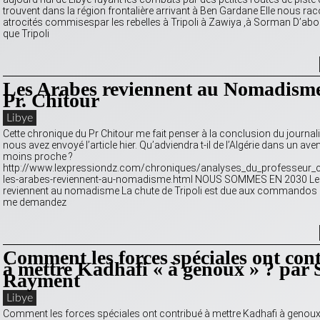
trouvent dans la région frontalière arrivant à Ben Gardane Elle nous rac
atrocités commisespar les rebelles à Tripoli à Zawiya ,à Sorman D’abor
que Tripoli
Les Arabes reviennent au Nomadisme
Pr. Chitour
Libye
Cette chronique du Pr Chitour me fait penser à la conclusion du journal
nous avez envoyé l’article hier. Qu’adviendra t-il de l’Algérie dans un ave
moins proche ?
http://www.lexpressiondz.com/chroniques/analyses_du_professeur_c
les-arabes-reviennent-au-nomadisme.html NOUS SOMMES EN 2030 Le
reviennent au nomadisme La chute de Tripoli est due aux commandos 
me demandez
Comment les forces spéciales ont con
à mettre Kadhafi « à genoux » ? par 
Rayment
Libye
Comment les forces spéciales ont contribué à mettre Kadhafi à genoux