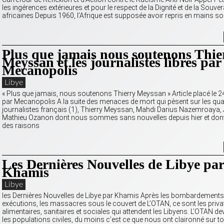
les ingérences extérieures et pour le respect de la Dignité et de la Souver
africaines Depuis 1960, l’Afrique est supposée avoir repris en mains so
Plus que jamais nous soutenons Thie
Meyssan et les journalistes libres par
Mecanopolis
Libye
« Plus que jamais, nous soutenons Thierry Meyssan » Article placé le 2
par Mecanopolis A la suite des menaces de mort qui pèsent sur les qua
journalistes français (1), Thierry Meyssan, Mahdi Darius Nazemroaya, Ju
Mathieu Ozanon dont nous sommes sans nouvelles depuis hier et do
des raisons
Les Dernières Nouvelles de Libye par
Khamis
Libye
les Dernières Nouvelles de Libye par Khamis Après les bombardements,
exécutions, les massacres sous le couvert de L’OTAN, ce sont les priva
alimentaires, sanitaires et sociales qui attendent les Libyens. L’OTAN de
les populations civiles, du moins c’est ce que nous ont claironné sur t