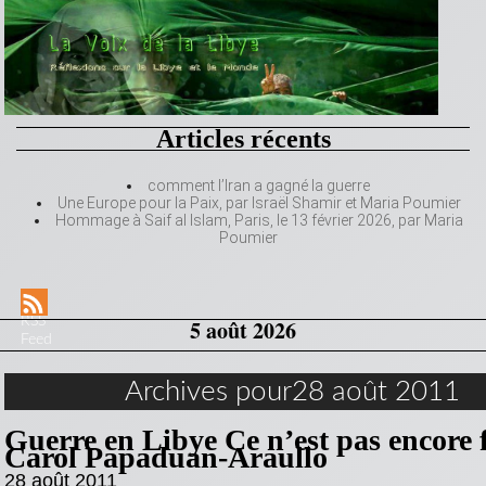
Articles récents
comment l’Iran a gagné la guerre
Une Europe pour la Paix, par Israël Shamir et Maria Poumier
Hommage à Saif al Islam, Paris, le 13 février 2026, par Maria
Poumier
RSS
5 août 2026
Feed
Archives pour28 août 2011
Guerre en Libye Ce n’est pas encore f
Carol Papaduan-Araullo
28 août 2011