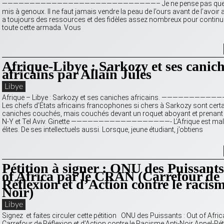
————————————————————————————– Je ne pense pas que Ka
mis à genoux. Il ne faut jamais vendre la peau de l’ours avant de l’avoir 
a toujours des ressources et des fidèles assez nombreux pour continue
toute cette armada. Vous
Afrique-Libye : Sarkozy et ses canic
africains par Allain Jules
Libye
Afrique – Libye : Sarkozy et ses caniches africains. ————————
Les chefs d’Etats africains francophones si chers à Sarkozy sont cer
caniches couchés, mais couchés devant un roquet aboyant et prenant
N-Y et Tel Aviv. Ginette ——————————————————- L’Afrique est mal
élites. De ses intellectuels aussi. Lorsque, jeune étudiant, j’obtiens
Pétition à signer : ONU des Puissants
of Africa par le CRAN (Carrefour de
Réflexion et d’Action contre le racism
Noir)
Libye
Signez et faites circuler cette pétition ONU des Puissants : Out of Afri
Carrefour de Réflexion et d’Action contre le Racisme Anti-Noir Appel-Pét