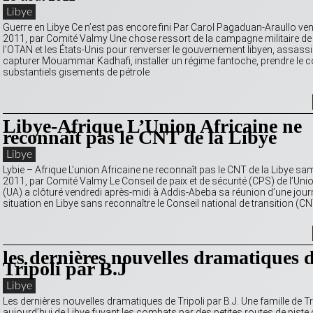
Libye
Guerre en Libye Ce n’est pas encore fini Par Carol Pagaduan-Araullo ve
2011, par Comité Valmy Une chose ressort de la campagne militaire de
l’OTAN et les États-Unis pour renverser le gouvernement libyen, assass
capturer Mouammar Kadhafi, installer un régime fantoche, prendre le c
substantiels gisements de pétrole
Libye-Afrique L’Union Africaine ne
reconnaît pas le CNT de la Libye
Libye
Lybie – Afrique L’union Africaine ne reconnaît pas le CNT de la Libye sa
2011, par Comité Valmy Le Conseil de paix et de sécurité (CPS) de l’Unio
(UA) a clôturé vendredi après-midi à Addis-Abeba sa réunion d’une jour
situation en Libye sans reconnaître le Conseil national de transition (CN
les dernières nouvelles dramatiques 
Tripoli par B.J
Libye
Les dernières nouvelles dramatiques de Tripoli par B.J. Une famille de Tri
aujourd’hui de Libye fuyant les combats par des petites routes de piste 