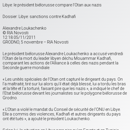
Libye: le président biélorusse compare l’Otan aux nazis
Dossier: Libye: sanctions contre Kadhafi
Alexandre Loukachenko
© RIA Novosti
12:18 05/11/2011
GRODNO, 5 novembre – RIA Novosti
Le président biélorusse Alexandre Loukachenko a accusé vendredi
l’Otan de la mort du leader libyen déchu Mouammar Kadhafi,
comparant les actions de l’Alliance à celles des nazis pendant la
Seconde guerre mondiale.
« Les unités spéciales de l’Otan ont capturé le dirigeant du pays. On
l’a maltraité, tiré sur lui alors qu’il était déjà blessé, lui a tordu les bras
et la tête et l’a torturé, faisant pire que les nazis », a indiqué le chef de
l’Etat biélorusse devant les journalistes sur le polygone biélorusse de
Grodno.
« L’Otan a violé le mandat du Conseil de sécurité de l’ONU en Libye.
Elle a commis des violences, Kadhafi et autres dirigeants du pays
ont été tués », a ajouté le président Loukachenko.