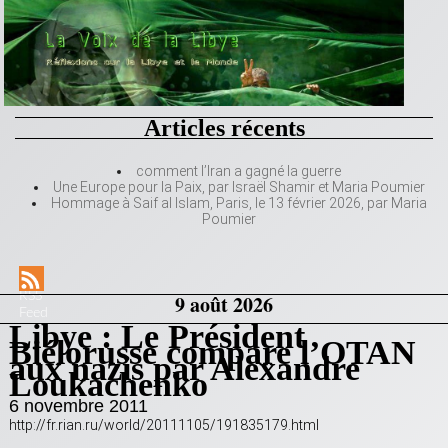
Articles récents
comment l’Iran a gagné la guerre
Une Europe pour la Paix, par Israël Shamir et Maria Poumier
Hommage à Saif al Islam, Paris, le 13 février 2026, par Maria
Poumier
RSS
9 août 2026
Feed
Libye : Le Président
Biélorusse compare l’OTAN
aux nazis par Alexandre
Loukachenko
6 novembre 2011
http://fr.rian.ru/world/20111105/191835179.html