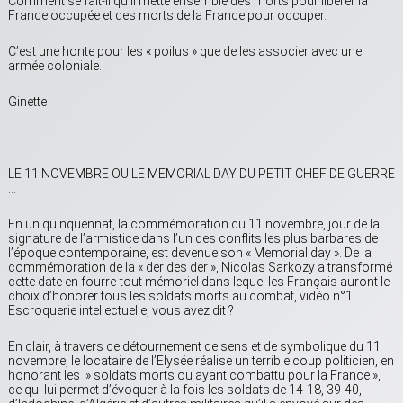
Comment se fait-il qu’il mette ensemble des morts pour libérer la
France occupée et des morts de la France pour occuper.
C’est une honte pour les « poilus » que de les associer avec une
armée coloniale.
Ginette
LE 11 NOVEMBRE OU LE MEMORIAL DAY DU PETIT CHEF DE GUERRE
…
En un quinquennat, la commémoration du 11 novembre, jour de la
signature de l’armistice dans l’un des conflits les plus barbares de
l’époque contemporaine, est devenue son « Memorial day ». De la
commémoration de la « der des der », Nicolas Sarkozy a transformé
cette date en fourre-tout mémoriel dans lequel les Français auront le
choix d’honorer tous les soldats morts au combat, vidéo n°1.
Escroquerie intellectuelle, vous avez dit ?
En clair, à travers ce détournement de sens et de symbolique du 11
novembre, le locataire de l’Elysée réalise un terrible coup politicien, en
honorant les » soldats morts ou ayant combattu pour la France »,
ce qui lui permet d’évoquer à la fois les soldats de 14-18, 39-40,