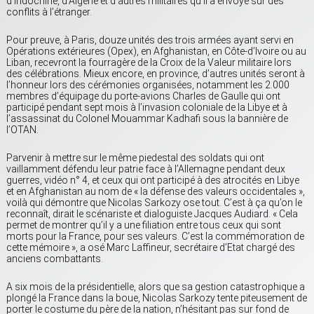
d’Indochine, d’Algérie et d’autres militaires qu’il a envoyé sur des
conflits à l’étranger.
Pour preuve, à Paris, douze unités des trois armées ayant servi en
Opérations extérieures (Opex), en Afghanistan, en Côte-d’Ivoire ou au
Liban, recevront la fourragère de la Croix de la Valeur militaire lors
des célébrations. Mieux encore, en province, d’autres unités seront à
l’honneur lors des cérémonies organisées, notamment les 2.000
membres d’équipage du porte-avions Charles de Gaulle qui ont
participé pendant sept mois à l’invasion coloniale de la Libye et à
l’assassinat du Colonel Mouammar Kadhafi sous la bannière de
l’OTAN.
Parvenir à mettre sur le même piedestal des soldats qui ont
vaillamment défendu leur patrie face à l’Allemagne pendant deux
guerres, vidéo n° 4, et ceux qui ont participé à des atrocités en Libye
et en Afghanistan au nom de « la défense des valeurs occidentales »,
voilà qui démontre que Nicolas Sarkozy ose tout. C’est à ça qu’on le
reconnaît, dirait le scénariste et dialoguiste Jacques Audiard. « Cela
permet de montrer qu’il y a une filiation entre tous ceux qui sont
morts pour la France, pour ses valeurs. C’est la commémoration de
cette mémoire », a osé Marc Laffineur, secrétaire d’Etat chargé des
anciens combattants.
A six mois de la présidentielle, alors que sa gestion catastrophique a
plongé la France dans la boue, Nicolas Sarkozy tente piteusement de
porter le costume du père de la nation, n’hésitant pas sur fond de