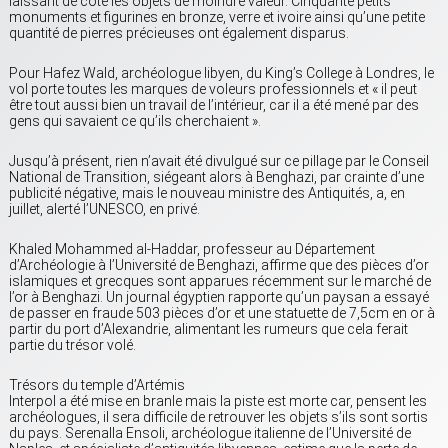
laissant de côté les objets de moindre valeur. Cinquante petits
monuments et figurines en bronze, verre et ivoire ainsi qu’une petite
quantité de pierres précieuses ont également disparus.
Pour Hafez Wald, archéologue libyen, du King’s College à Londres, le
vol porte toutes les marques de voleurs professionnels et « il peut
être tout aussi bien un travail de l’intérieur, car il a été mené par des
gens qui savaient ce qu’ils cherchaient ».
Jusqu’à présent, rien n’avait été divulgué sur ce pillage par le Conseil
National de Transition, siégeant alors à Benghazi, par crainte d’une
publicité négative, mais le nouveau ministre des Antiquités, a, en
juillet, alerté l’UNESCO, en privé.
Khaled Mohammed al-Haddar, professeur au Département
d’Archéologie à l’Université de Benghazi, affirme que des pièces d’or
islamiques et grecques sont apparues récemment sur le marché de
l’or à Benghazi. Un journal égyptien rapporte qu’un paysan a essayé
de passer en fraude 503 pièces d’or et une statuette de 7,5cm en or à
partir du port d’Alexandrie, alimentant les rumeurs que cela ferait
partie du trésor volé.
Trésors du temple d’Artémis
Interpol a été mise en branle mais la piste est morte car, pensent les
archéologues, il sera difficile de retrouver les objets s’ils sont sortis
du pays. Serenalla Ensoli, archéologue italienne de l’Université de