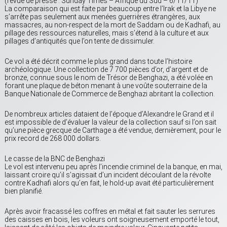
(revue de presse : Sunday Times – Afrique du Sud – 6/11/11)
La comparaison qui est faite par beaucoup entre l’Irak et la Libye ne
s’arrête pas seulement aux menées guerrières étrangères, aux
massacres, au non-respect de la mort de Saddam ou de Kadhafi, au
pillage des ressources naturelles, mais s’étend à la culture et aux
pillages d’antiquités que l’on tente de dissimuler.
Ce vol a été décrit comme le plus grand dans toute l’histoire
archéologique. Une collection de 7 700 pièces d’or, d’argent et de
bronze, connue sous le nom de Trésor de Benghazi, a été volée en
forant une plaque de béton menant à une voûte souterraine de la
Banque Nationale de Commerce de Benghazi abritant la collection.
De nombreux articles dataient de l’époque d’Alexandre le Grand et il
est impossible de d’évaluer la valeur de la collection sauf si l’on sait
qu’une pièce grecque de Carthage a été vendue, dernièrement, pour le
prix record de 268 000 dollars.
Le casse de la BNC de Benghazi
Le vol est intervenu peu après l’incendie criminel de la banque, en mai,
laissant croire qu’il s’agissait d’un incident découlant de la révolte
contre Kadhafi alors qu’en fait, le hold-up avait été particulièrement
bien planifié.
Après avoir fracassé les coffres en métal et fait sauter les serrures
des caisses en bois, les voleurs ont soigneusement emporté le tout,