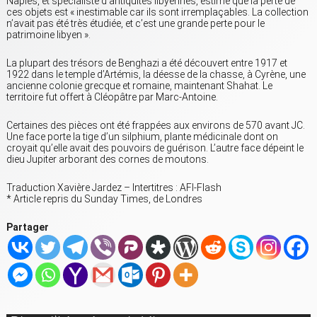
Naples, et spécialiste d’antiquités libyennes, estime que la perte de
ces objets est « inestimable car ils sont irremplaçables. La collection
n’avait pas été très étudiée, et c’est une grande perte pour le
patrimoine libyen ».
La plupart des trésors de Benghazi a été découvert entre 1917 et
1922 dans le temple d’Artémis, la déesse de la chasse, à Cyrène, une
ancienne colonie grecque et romaine, maintenant Shahat. Le
territoire fut offert à Cléopâtre par Marc-Antoine.
Certaines des pièces ont été frappées aux environs de 570 avant JC.
Une face porte la tige d’un silphium, plante médicinale dont on
croyait qu’elle avait des pouvoirs de guérison. L’autre face dépeint le
dieu Jupiter arborant des cornes de moutons.
Traduction Xavière Jardez – Intertitres : AFI-Flash
* Article repris du Sunday Times, de Londres
Partager