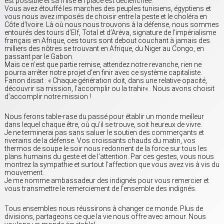
est possible et sa mise en place est déclenchée.
Vous avez étouffé les marches des peuples tunisiens, égyptiens et
vous nous avez imposés de choisir entre la peste et le choléra en
Côte d’Ivoire. Là où nous nous trouvons à la défense, nous sommes
entourés des tours d’Elf, Total et d’Aréva, signature de l’impérialisme
français en Afrique, ces tours sont debout couchant à jamais des
milliers des nôtres se trouvant en Afrique, du Niger au Congo, en
passant par le Gabon.
Mais ce n’est que partie remise, attendez notre revanche, rien ne
pourra arrêter notre projet d’en finir avec ce système capitaliste.
Fanon disait : « Chaque génération doit, dans une relative opacité,
découvrir sa mission, l’accomplir ou la trahir« . Nous avons choisit
d’accomplir notre mission !
Nous ferons table-rase du passé pour établir un monde meilleur
dans lequel chaque être, où qu’il se trouve, soit heureux de vivre.
Je ne terminerai pas sans saluer le soutien des commerçants et
riverains de la défense. Vos croissants chauds du matin, vos
thermos de soupe le soir nous redonnent de la force sur tous les
plans humains du geste et de l’attention. Par ces gestes, vous nous
montrez la sympathie et surtout l’affection que vous avez vis à vis du
mouvement.
Je me nomme ambassadeur des indignés pour vous remercier et
vous transmettre le remerciement de l’ensemble des indignés.
Tous ensembles nous réussirons à changer ce monde. Plus de
divisions, partageons ce que la vie nous offre avec amour. Nous