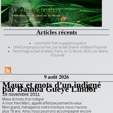
Articles récents
comment l’Iran a gagné la guerre
Une Europe pour la Paix, par Israël Shamir et Maria Poumier
Hommage à Saif al Islam, Paris, le 13 février 2026, par Maria
Poumier
RSS
9 août 2026
Feed
Maux et mots d’un indigné
par Bamba Gueye Lindor
19 novembre 2011
Maux et mots d’un indigné
A mon frère Marc, appelé affectueusement le vieux
Mon grand, ménageons notre monture, nous n’avons
plus 18 ans. Ainsi, nous pourrons accompagner encore