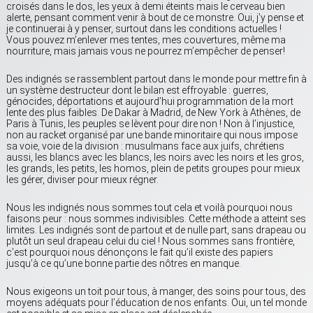
croisés dans le dos, les yeux à demi éteints mais le cerveau bien
alerte, pensant comment venir à bout de ce monstre. Oui, j’y pense et
je continuerai à y penser, surtout dans les conditions actuelles !
Vous pouvez m’enlever mes tentes, mes couvertures, même ma
nourriture, mais jamais vous ne pourrez m’empêcher de penser!
Des indignés se rassemblent partout dans le monde pour mettre fin à
un système destructeur dont le bilan est effroyable : guerres,
génocides, déportations et aujourd’hui programmation de la mort
lente des plus faibles. De Dakar à Madrid, de New York à Athènes, de
Paris à Tunis, les peuples se lèvent pour dire non ! Non à l’injustice,
non au racket organisé par une bande minoritaire qui nous impose
sa voie, voie de la division : musulmans face aux juifs, chrétiens
aussi, les blancs avec les blancs, les noirs avec les noirs et les gros,
les grands, les petits, les homos, plein de petits groupes pour mieux
les gérer, diviser pour mieux régner.
Nous les indignés nous sommes tout cela et voilà pourquoi nous
faisons peur : nous sommes indivisibles. Cette méthode a atteint ses
limites. Les indignés sont de partout et de nulle part, sans drapeau ou
plutôt un seul drapeau celui du ciel ! Nous sommes sans frontière,
c’est pourquoi nous dénonçons le fait qu’il existe des papiers
jusqu’à ce qu’une bonne partie des nôtres en manque.
Nous exigeons un toit pour tous, à manger, des soins pour tous, des
moyens adéquats pour l’éducation de nos enfants. Oui, un tel monde