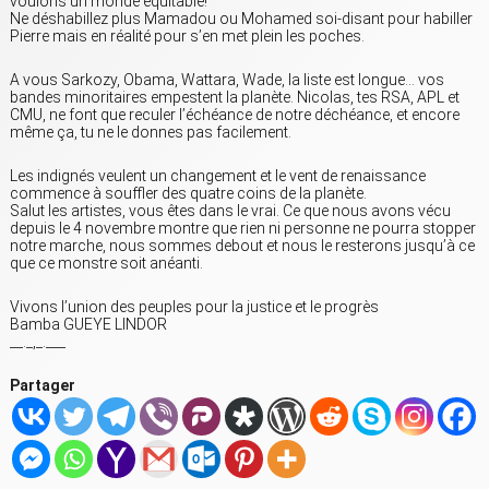
voulons un monde équitable!
Ne déshabillez plus Mamadou ou Mohamed soi-disant pour habiller
Pierre mais en réalité pour s’en met plein les poches.
A vous Sarkozy, Obama, Wattara, Wade, la liste est longue… vos
bandes minoritaires empestent la planète. Nicolas, tes RSA, APL et
CMU, ne font que reculer l’échéance de notre déchéance, et encore
même ça, tu ne le donnes pas facilement.
Les indignés veulent un changement et le vent de renaissance
commence à souffler des quatre coins de la planète.
Salut les artistes, vous êtes dans le vrai. Ce que nous avons vécu
depuis le 4 novembre montre que rien ni personne ne pourra stopper
notre marche, nous sommes debout et nous le resterons jusqu’à ce
que ce monstre soit anéanti.
Vivons l’union des peuples pour la justice et le progrès
Bamba GUEYE LINDOR
__._,_.___
Partager