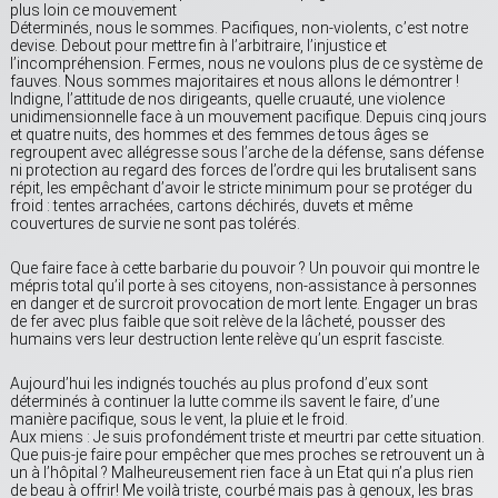
plus loin ce mouvement
Déterminés, nous le sommes. Pacifiques, non-violents, c’est notre
devise. Debout pour mettre fin à l’arbitraire, l’injustice et
l’incompréhension. Fermes, nous ne voulons plus de ce système de
fauves. Nous sommes majoritaires et nous allons le démontrer !
Indigne, l’attitude de nos dirigeants, quelle cruauté, une violence
unidimensionnelle face à un mouvement pacifique. Depuis cinq jours
et quatre nuits, des hommes et des femmes de tous âges se
regroupent avec allégresse sous l’arche de la défense, sans défense
ni protection au regard des forces de l’ordre qui les brutalisent sans
répit, les empêchant d’avoir le stricte minimum pour se protéger du
froid : tentes arrachées, cartons déchirés, duvets et même
couvertures de survie ne sont pas tolérés.
Que faire face à cette barbarie du pouvoir ? Un pouvoir qui montre le
mépris total qu’il porte à ses citoyens, non-assistance à personnes
en danger et de surcroit provocation de mort lente. Engager un bras
de fer avec plus faible que soit relève de la lâcheté, pousser des
humains vers leur destruction lente relève qu’un esprit fasciste.
Aujourd’hui les indignés touchés au plus profond d’eux sont
déterminés à continuer la lutte comme ils savent le faire, d’une
manière pacifique, sous le vent, la pluie et le froid.
Aux miens : Je suis profondément triste et meurtri par cette situation.
Que puis-je faire pour empêcher que mes proches se retrouvent un à
un à l’hôpital ? Malheureusement rien face à un Etat qui n’a plus rien
de beau à offrir! Me voilà triste, courbé mais pas à genoux, les bras