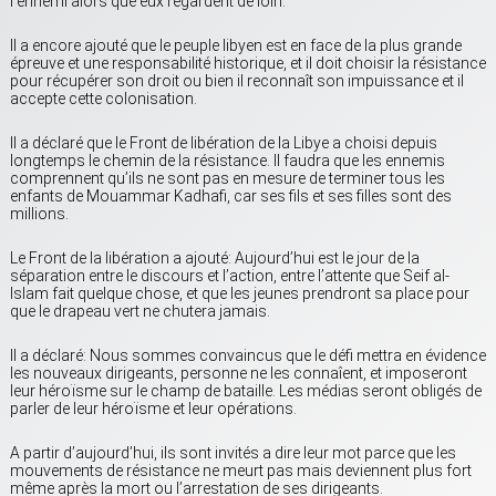
l’ennemi alors que eux regardent de loin.
Il a encore ajouté que le peuple libyen est en face de la plus grande
épreuve et une responsabilité historique, et il doit choisir la résistance
pour récupérer son droit ou bien il reconnaît son impuissance et il
accepte cette colonisation.
Il a déclaré que le Front de libération de la Libye a choisi depuis
longtemps le chemin de la résistance. Il faudra que les ennemis
comprennent qu’ils ne sont pas en mesure de terminer tous les
enfants de Mouammar Kadhafi, car ses fils et ses filles sont des
millions.
Le Front de la libération a ajouté: Aujourd’hui est le jour de la
séparation entre le discours et l’action, entre l’attente que Seif al-
Islam fait quelque chose, et que les jeunes prendront sa place pour
que le drapeau vert ne chutera jamais.
Il a déclaré: Nous sommes convaincus que le défi mettra en évidence
les nouveaux dirigeants, personne ne les connaîent, et imposeront
leur héroïsme sur le champ de bataille. Les médias seront obligés de
parler de leur héroïsme et leur opérations.
A partir d’aujourd’hui, ils sont invités a dire leur mot parce que les
mouvements de résistance ne meurt pas mais deviennent plus fort
même après la mort ou l’arrestation de ses dirigeants.