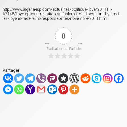
http://www.algeria-isp.com/actualites/politique-libye/201111-
A7148/libye-apres-arrestation-saif-islam-front-liberation-libye-met-
les-libyens-face-leurs-responsabilites-novembre-2011.html
0
Évaluation de l'article
Partager