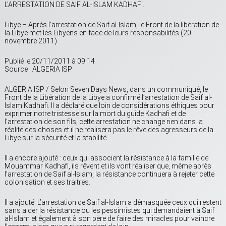
L’ARRESTATION DE SAIF AL-ISLAM KADHAFI.
Libye – Après l’arrestation de Saif al-Islam, le Front de la libération de
la Libye met les Libyens en face de leurs responsabilités (20
novembre 2011)
Publié le 20/11/2011 à 09:14
Source : ALGERIA ISP
ALGERIA ISP / Selon Seven Days News, dans un communiqué, le
Front de la Libération de la Libye a confirmé l’arrestation de Saif al-
Islam Kadhafi. Il a déclaré que loin de considérations éthiques pour
exprimer notre tristesse sur la mort du guide Kadhafi et de
l’arrestation de son fils, cette arrestation ne change rien dans la
réalité des choses et il ne réalisera pas le rêve des agresseurs de la
Libye sur la sécurité et la stabilité.
Il a encore ajouté : ceux qui associent la résistance à la famille de
Mouammar Kadhafi, ils rêvent et ils vont réaliser que, même après
l’arrestation de Saif al-Islam, la résistance continuera à rejeter cette
colonisation et ses traitres.
Il a ajouté: L’arrestation de Saif al-Islam a démasquée ceux qui restent
sans aider la résistance ou les pessimistes qui demandaient à Saif
al-Islam et également à son père de faire des miracles pour vaincre