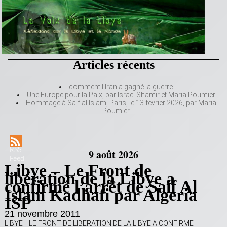
Articles récents
comment l’Iran a gagné la guerre
Une Europe pour la Paix, par Israël Shamir et Maria Poumier
Hommage à Saif al Islam, Paris, le 13 février 2026, par Maria
Poumier
RSS
9 août 2026
Feed
Libye – Le Front de
libération de la Libye a
confirmé l’arrêt de Saif Al
Islam Kadhafi par Algeria
ISP
21 novembre 2011
LIBYE : LE FRONT DE LIBERATION DE LA LIBYE A CONFIRME