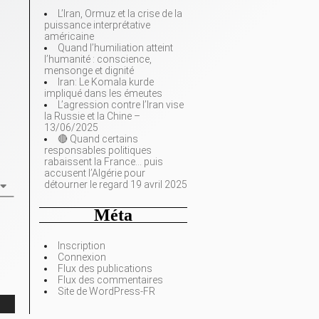
L’Iran, Ormuz et la crise de la
puissance interprétative
américaine
Quand l’humiliation atteint
l’humanité : conscience,
mensonge et dignité
Iran: Le Komala kurde
impliqué dans les émeutes
L’agression contre l’Iran vise
la Russie et la Chine –
13/06/2025
🔴 Quand certains
responsables politiques
rabaissent la France… puis
accusent l’Algérie pour
détourner le regard 19 avril 2025
Méta
Inscription
Connexion
Flux des publications
Flux des commentaires
Site de WordPress-FR