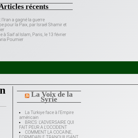
Articles récents
’Iran a gagné la guerre
e pour la Paix, par Israël Shamir et
er
 Saif al Islam, Paris, le 13 février
aria Poumier
en
La Voix de la
Syrie
La Türkiye face à l’Empire
américain
BRICS: L’ADVERSAIRE QUI
FAIT PEUR A L’OCCIDENT
COMMENT LA COCAÏNE,
FORMIDABLE TRANQUILISANT