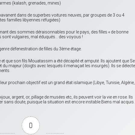
 armes (kalash, grenades, mines)
se pavanent dans de superbes voitures neuves, par groupes de 3 ou 4
s familles libyennes réfugiées)
yennant des sommes déraisonnables pour le pays, des filles « de bonne
 Ils sont vulgaires, mal éduqués… des voyous !
nre défenestration de filles du 3ème étage.
 et que son fils Mouatassim a été décapité et amputé. Ils ajoutent que Se
t du majeur (doigts avec lesquels il menaçait les insurgés). Ils se délecte
ments.
 leur prochain objectif est un grand état islamique (Libye, Tunisie, Algérie,
oux, argent, or, pillage de musées etc, ils peuvent voir la vie en rose. Ils
uer sans doute, puisque la situation est encore instable.Biens mal acquis
0