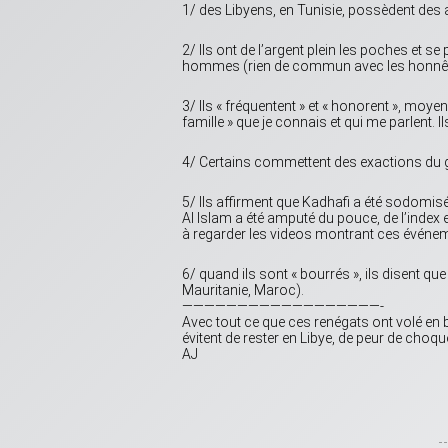
1/ des Libyens, en Tunisie, possèdent des
2/ Ils ont de l’argent plein les poches et 
hommes (rien de commun avec les honnête
3/ Ils « fréquentent » et « honorent », mo
famille » que je connais et qui me parlent.
4/ Certains commettent des exactions du ge
5/ Ils affirment que Kadhafi a été sodomisé
Al Islam a été amputé du pouce, de l’index e
à regarder les videos montrant ces événe
6/ quand ils sont « bourrés », ils disent que
Mauritanie, Maroc).
——————————————————-
Avec tout ce que ces renégats ont volé en bij
évitent de rester en Libye, de peur de choq
AJ