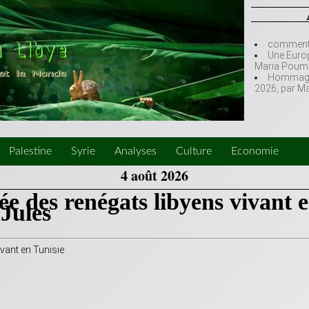
comment l
Une Europ
Maria Poumi
Hommage à
2026, par M
Palestine
Syrie
Analyses
Culture
Economie
4 août 2026
ée des renégats libyens vivant 
 Jules
ivant en Tunisie