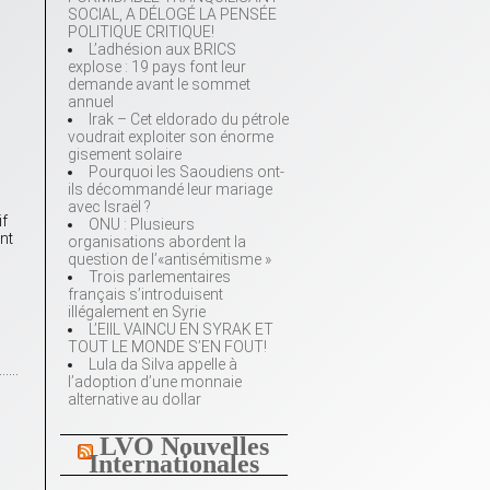
SOCIAL, A DÉLOGÉ LA PENSÉE
POLITIQUE CRITIQUE!
L’adhésion aux BRICS
explose : 19 pays font leur
demande avant le sommet
annuel
Irak – Cet eldorado du pétrole
voudrait exploiter son énorme
gisement solaire
Pourquoi les Saoudiens ont-
ils décommandé leur mariage
avec Israël ?
if
ONU : Plusieurs
nt
organisations abordent la
question de l’«antisémitisme »
Trois parlementaires
français s’introduisent
illégalement en Syrie
L’EIIL VAINCU EN SYRAK ET
TOUT LE MONDE S’EN FOUT!
Lula da Silva appelle à
…….
l’adoption d’une monnaie
alternative au dollar
LVO Nouvelles
Internationales