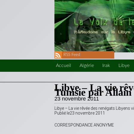
RSS Feed
Accueil
Algérie
Irak
Libye
Libye – La vie rêv
Tunisie par Allain
23 novembre 2011
Libye – La vie rêvée des renégats Libyens v
Publié le23 novembre 2011
CORRESPONDANCE ANONYME