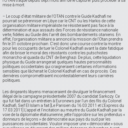
l’OTAN traque depuis sept mois afin de le capturer puis procéder à sa
mise à mort.
– Le coup d’état militaire de l’OTAN contre le Guide Kadhafi ne
pourrait se pérenniser en Libye car le CNT ou les Harkis de cette
organisation militaire impérialiste ne résisteraient pas face à la
détermination et aux assauts des Forces de résistance nationale
verte, fidèles au Guide dès l’arrêt des bombardements otaniens. En
effet, l’organisation militaire a annoncé la mission de l’Otan prendra
fin le 31 octobre prochain. C’est donc une course contre la montre
pour les occupants de tuer le Colonel Kadhafi avant la date fatidique
afin de briser le moral des résistants contre les putschistes
monarcho-al quaida du CNT de Benghazi. De plus, cette liquidation
physique du Guide arrangerait quelques hautes personnalités
politiques occidentales qui craigneraient certaines informations
sensibles que lâcherait le Colonel Kadhafi en cas de procès. Ces
dernières compromettraient incontestablement leurs carrières
politiques.
Les dirigeants libyens menaceraient de divulguer le financement
illégal de la campagne présidentielle 2007 du candidat Sarkozy. Ce
qui fut fait dans un entretien à Euronews par l’un des fils du Colonel
Kadhafi, Seif El Islam a fait [Le Parisien du 16.03.2011 et L’Express du
17.03.2011] L’appel et l’incitation au meurtre du Guide Kadhafi par la
voie de la diplomatie étatsunienne, jette l’opprobre sur les prétendus «
donneurs de leçons » de démocratie aux pays du sud par les
puissances occidentales. Vouloir imposer une « démocratie » sous