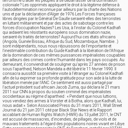
terrorisme d’aider les peuples à se débarrasser de la domination
coloniale ? Les opprimés appliquent le droit à la légitime défense à
l’autodétermination reconnue par ailleurs par la charte des Nations
unis et par la déclaration d’Alger de 1976.Les Forces françaises
libres dirigées par le Général De Gaulle seraient-elles des terroristes
en luttant militairement et par des actes de sabotage contre les
forces d’occupation Nazies? Les Usa, à l’instar du Colonel Kadhafi
qui aidaient les résistants européens sous domination nazie,
seraient-ils traités de terroristes? Aujourd’hui ces états africains
(Angola, Guinée Bissau, Afrique du Sud, Mozambique, Namibie…)
sont indépendants, nous nous réjouissons de l’importante et
l’inestimable contribution du Guide Kadhafi à la libération de l’Afrique
de la domination de ces mêmes puissances impérialistes coupables
par ailleurs des crimes contre l’humanité dans les pays occupés. Au
demeurant, il conviendrait de souligner qu’après 27 années de prison
sous l’apartheid, Nelson Mandela a été libéré le 11 février 1990. Il
consacra aussitôt sa première visite à l’étranger au Colonel Kadhafi
afin de lui exprimer sa profonde gratitude pour son aide à la lutte de
libération menée par l’ANC. Ce sentiment est aussi partagé par
l’actuel président sud africain Jacob Zuma, qui déclara le 21 mars
2011 sur CNN à propos du soutien criminel des impérialistes
occidentaux au régime d’apartheid : « Pendant que nous luttions,
vous vendiez des armes à Vorster et à Botha, alors que Kadhafi, lui,
nous aidait ». Selon Associated Press du 31 mars 2011, Wall Street
Journal du 21 juin 2011 cité par Black Star News et le Rapport
accablant de Human Rights Watch (HWR) du 13 juillet 2011, le CNT
est accusé de massacres, d’incendies, de pillages, de viols et de
mauvais traitements à l’égard des populations noires vivant en Libye.