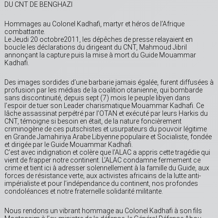
DU CNT DE BENGHAZI
Hommages au Colonel Kadhafi, martyr et héros de l’Afrique
combattante.
Le Jeudi 20 octobre2011, les dépêches de presse relayaient en
boucle les déclarations du dirigeant du CNT, Mahmoud Jibril
annonçant la capture puis la mise à mort du Guide Mouammar
Kadhafi.
Des images sordides d’une barbarie jamais égalée, furent diffusées à
profusion par les médias de la coalition otanienne, qui bombarde
sans discontinuité, depuis sept (7) mois le peuple libyen dans
l’espoir de tuer son Leader charismatique Mouammar Kadhafi. Ce
lâche assassinat perpétré par l’OTAN et exécuté par leurs Harkis du
CNT, témoigne si besoin en était, de la nature foncièrement
criminogène de ces putschistes et usurpateurs du pouvoir légitime
en Grande Jamahiriya Arabe Libyenne populaire et Socialiste, fondée
et dirigée par le Guide Mouammar Kadhafi.
C’est avec indignation et colère que l’ALAC a appris cette tragédie qui
vient de frapper notre continent. L’ALAC condamne fermement ce
crime et tient ici à adresser solennellement à la famille du Guide, aux
forces de résistance verte, aux activistes africains de la lutte anti-
impérialiste et pour l’indépendance du continent, nos profondes
condoléances et notre fraternelle solidarité militante.
Nous rendons un vibrant hommage au Colonel Kadhafi à son fils