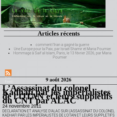
Articles récents
comment l’Iran a gagné la guerre
Une Europe pour la Paix, par Israël Shamir et Maria Poumier
Hommage à Saif al Islam, Paris, le 13 février 2026, par Maria
Poumier
RSS
9 août 2026
Feed
L’Assassinat du colonel
Kadhafi par les impérialistes
de l’OTAN et leurs supplétifs
du CNT par ALAC
24 novembre 2011
DECLARATION ET ANALYSE D’ALAC SUR L’ASSASSINAT DU COLONEL
KADHAFI PAR LES IMPERIALISTES DE L’OTAN ET LEURS SUPPLETIFS