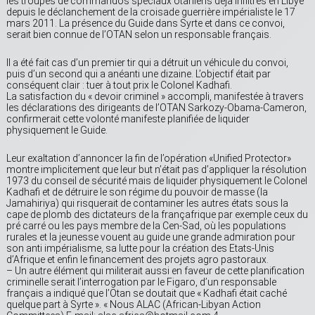
les troupes de commandos spéciaux otaniens déjà infiltrés en Libye
depuis le déclanchement de la croisade guerrière impérialiste le 17
mars 2011. La présence du Guide dans Syrte et dans ce convoi,
serait bien connue de l’OTAN selon un responsable français.
Il a été fait cas d’un premier tir qui a détruit un véhicule du convoi,
puis d’un second qui a anéanti une dizaine. L’objectif était par
conséquent clair : tuer à tout prix le Colonel Kadhafi.
La satisfaction du « devoir criminel » accompli, manifestée à travers
les déclarations des dirigeants de l’OTAN Sarkozy-Obama-Cameron,
confirmerait cette volonté manifeste planifiée de liquider
physiquement le Guide.
Leur exaltation d’annoncer la fin de l’opération «Unified Protector»
montre implicitement que leur but n’était pas d’appliquer la résolution
1973 du conseil de sécurité mais de liquider physiquement le Colonel
Kadhafi et de détruire le son régime du pouvoir de masse (la
Jamahiriya) qui risquerait de contaminer les autres états sous la
cape de plomb des dictateurs de la françafrique par exemple ceux du
pré carré ou les pays membre de la Cen-Sad, où les populations
rurales et la jeunesse vouent au guide une grande admiration pour
son anti impérialisme, sa lutte pour la création des Etats-Unis
d’Afrique et enfin le financement des projets agro pastoraux.
– Un autre élément qui militerait aussi en faveur de cette planification
criminelle serait l’interrogation par le Figaro, d’un responsable
français a indiqué que l’Otan se doutait que « Kadhafi était caché
quelque part à Syrte ». « Nous ALAC (African-Libyan Action