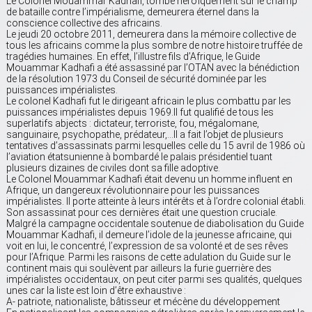
Le Colonel Mouammar Kadhafi, tombé héroïquement sur le champ
de bataille contre l’impérialisme, demeurera éternel dans la
conscience collective des africains.
Le jeudi 20 octobre 2011, demeurera dans la mémoire collective de
tous les africains comme la plus sombre de notre histoire truffée de
tragédies humaines. En effet, l’illustre fils d’Afrique, le Guide
Mouammar Kadhafi a été assassiné par l’OTAN avec la bénédiction
de la résolution 1973 du Conseil de sécurité dominée par les
puissances impérialistes.
Le colonel Kadhafi fut le dirigeant africain le plus combattu par les
puissances impérialistes depuis 1969.Il fut qualifié de tous les
superlatifs abjects : dictateur, terroriste, fou, mégalomane,
sanguinaire, psychopathe, prédateur,…Il a fait l’objet de plusieurs
tentatives d’assassinats parmi lesquelles celle du 15 avril de 1986 où
l’aviation étatsunienne à bombardé le palais présidentiel tuant
plusieurs dizaines de civiles dont sa fille adoptive.
Le Colonel Mouammar Kadhafi était devenu un homme influent en
Afrique, un dangereux révolutionnaire pour les puissances
impérialistes. Il porte atteinte à leurs intérêts et à l’ordre colonial établi.
Son assassinat pour ces dernières était une question cruciale.
Malgré la campagne occidentale soutenue de diabolisation du Guide
Mouammar Kadhafi, il demeure l’idole de la jeunesse africaine, qui
voit en lui, le concentré, l’expression de sa volonté et de ses rêves
pour l’Afrique. Parmi les raisons de cette adulation du Guide sur le
continent mais qui soulèvent par ailleurs la furie guerrière des
impérialistes occidentaux, on peut citer parmi ses qualités, quelques
unes car la liste est loin d’être exhaustive :
A- patriote, nationaliste, bâtisseur et mécène du développement