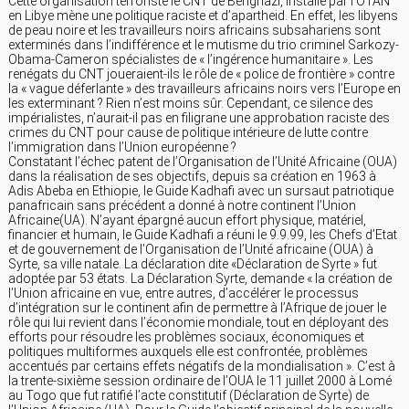
Cette organisation terroriste le CNT de Benghazi, installé par l’OTAN
en Libye mène une politique raciste et d’apartheid. En effet, les libyens
de peau noire et les travailleurs noirs africains subsahariens sont
exterminés dans l’indifférence et le mutisme du trio criminel Sarkozy-
Obama-Cameron spécialistes de « l’ingérence humanitaire ». Les
renégats du CNT joueraient-ils le rôle de « police de frontière » contre
la « vague déferlante » des travailleurs africains noirs vers l’Europe en
les exterminant ? Rien n’est moins sûr. Cependant, ce silence des
impérialistes, n’aurait-il pas en filigrane une approbation raciste des
crimes du CNT pour cause de politique intérieure de lutte contre
l’immigration dans l’Union européenne ?
Constatant l’échec patent de l’Organisation de l’Unité Africaine (OUA)
dans la réalisation de ses objectifs, depuis sa création en 1963 à
Adis Abeba en Ethiopie, le Guide Kadhafi avec un sursaut patriotique
panafricain sans précédent a donné à notre continent l’Union
Africaine(UA). N’ayant épargné aucun effort physique, matériel,
financier et humain, le Guide Kadhafi a réuni le 9.9.99, les Chefs d’Etat
et de gouvernement de l’Organisation de l’Unité africaine (OUA) à
Syrte, sa ville natale. La déclaration dite «Déclaration de Syrte » fut
adoptée par 53 états. La Déclaration Syrte, demande « la création de
l’Union africaine en vue, entre autres, d’accélérer le processus
d’intégration sur le continent afin de permettre à l’Afrique de jouer le
rôle qui lui revient dans l’économie mondiale, tout en déployant des
efforts pour résoudre les problèmes sociaux, économiques et
politiques multiformes auxquels elle est confrontée, problèmes
accentués par certains effets négatifs de la mondialisation ». C’est à
la trente-sixième session ordinaire de l’OUA le 11 juillet 2000 à Lomé
au Togo que fut ratifié l’acte constitutif (Déclaration de Syrte) de