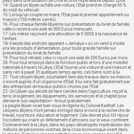
pays dans une situation de crise économique latente depuis 2008
14- Quand un libyen achète une voiture, l’Etat prend en charge 50 %
du coût du véhicule.
15- Lorsqu’un couple se marie, l’Etat paie le premier appartement ou
maison (150 mètres carrés).
16- Pour chaque famille libyenne sur présentation du livret de famille,
celle-ci recevra une aide de 300 Euros mensuels.
17- Les mères reçoivent une allocation de 5 000$ à la naissance de
l’enfant.
18- Il existe des endroits appelant « Jamaiya » où on vend à moitié
prix les produits d’alimentation, pour toute grande famille sur
présentation du livret de famille.
19- Pour tout retraité, celui-ci reçoit une aide de 200 Euros par mois.
20- Pour tout employé dans la fonction public et lors d’une mobilité
nationale à travers la Libye, L’Etat fournie une voiture et une maison et
sans rien à payer. Et quelques temps après, ces biens sont à lui.
21- Tout citoyen libyen, souhaitant faire des travaux dans sa maison,
s’inscrit auprès d’un organisme d’Etat. Il lui sera fait gratuitement par
des entreprises de travaux publics choisis par l’Etat.
22- Un Libyen qui décide de faire carrière dans l’agriculture, reçoit la
terre, le logement, les équipements, les semences et le cheptel pour
démarrer son exploitation– le tout gratuitement.
Le peuple libyen vivait bien sous le régime du Colonel Kadhafi. Les
citoyens libyens n’ont jamais immigré dans le nord à la recherche de
travail, nourriture, éducation et logement. Cela devrait plus tôt réjouir
l’occident qui craint un déferlement d’africains sur le vieux continent.
Contrairement à la Libye, dans les pays développés impérialistes des
millions de personnes victimes de la crise économique vivent dans