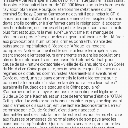
massive » par les impérialistes de l’OTAN afin de justifier l’assassinat
du colonel Kadhafi et la mort de 100.000 libyens sous les bombes de
l’aviation otanienne. Pourquoi le terrorisme d’état avéré du trio
criminel Sarkozy-Obama-Cameron ne devrait-il pas inciter la CPI à
lancer un mandat d’arrêt contre ces derniers? Les peuples africains
devraient-ils continuer à s’enfermer dans la résignation, à accepter
ces humiliations, ces crimes et la justice des puissants car la loi du
plus fort est toujours la meilleure? Le mutisme et le manque de
réaction ou riposte énergique des dirigeants africains et de l’UA face
aux provocations, humiliations, crimes contre l’humanité des
puissances impérialistes à l’égard de l’Afrique, les rendent
complices. Notre continent est le seul sur lequel les impérialistes
osent encore aller tester leurs armements en tuant les populations
afin de le recoloniser. Ils ont assassiné le Colonel Kadhafi pour
cause de sa « nature dictatoriale » vieille de 42 ans, alors qu’en Corée
du Nord et en Chine populaire, ces impérialistes qualifient ces deux
régimes de dictatures communistes. Oseraient-ils s’aventurer en
Corée du nord, un seul pays comme ils le font allègrement sur le
continent africain afin d’instaurer la « démocratie « à leur botte »?
auraient-ils l’audace de s’attaquer à la Chine populaire?
S’acharner contre la Libye et assassiner son dirigeant légitime le
Guide Le Colonel Kadhafi, est un acte de terrorisme d’état de l’OTAN.
Cette prétendue victoire sans honneur contre un pays ne disposant
pas d’armes de dissuasion, est une lâcheté déconcertante. L’erreur
commise par le Guide Kadhafi, c’est d’avoir accepté le
démantèlement des installations de recherches nucléaires et croire
aux fausses promesses de normalisation de son pays avec les
puissances impérialistes. Que cela nous serve de leçon contre les