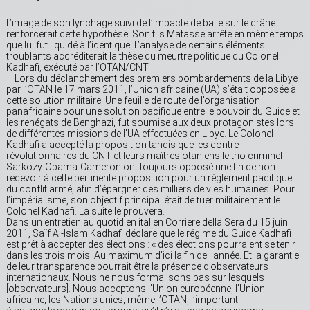
L’image de son lynchage suivi de l’impacte de balle sur le crâne
renforcerait cette hypothèse. Son fils Matasse arrêté en même temps
que lui fut liquidé à l’identique. L’analyse de certains éléments
troublants accréditerait la thèse du meurtre politique du Colonel
Kadhafi, exécuté par l’OTAN/CNT :
– Lors du déclanchement des premiers bombardements de la Libye
par l’OTAN le 17 mars 2011, l’Union africaine (UA) s’était opposée à
cette solution militaire. Une feuille de route de l’organisation
panafricaine pour une solution pacifique entre le pouvoir du Guide et
les renégats de Benghazi, fut soumise aux deux protagonistes lors
de différentes missions de l’UA effectuées en Libye. Le Colonel
Kadhafi a accepté la proposition tandis que les contre-
révolutionnaires du CNT et leurs maîtres otaniens le trio criminel
Sarkozy-Obama-Cameron ont toujours opposé une fin de non-
recevoir à cette pertinente proposition pour un règlement pacifique
du conflit armé, afin d’épargner des milliers de vies humaines. Pour
l’impérialisme, son objectif principal était de tuer militairement le
Colonel Kadhafi. La suite le prouvera.
Dans un entretien au quotidien italien Corriere della Sera du 15 juin
2011, Saïf Al-Islam Kadhafi déclare que le régime du Guide Kadhafi
est prêt à accepter des élections : « des élections pourraient se tenir
dans les trois mois. Au maximum d’ici la fin de l’année. Et la garantie
de leur transparence pourrait être la présence d’observateurs
internationaux. Nous ne nous formalisons pas sur lesquels
[observateurs]. Nous acceptons l’Union européenne, l’Union
africaine, les Nations unies, même l’OTAN, l’important