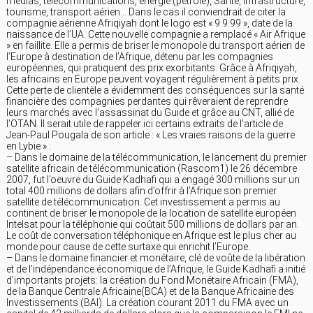
médias, télécommunications, énergie (pétrole), Santé, infrastructure,
tourisme, transport aérien… Dans le cas il conviendrait de citer la
compagnie aérienne Afriqiyah dont le logo est « 9.9.99 », date de la
naissance de l’UA. Cette nouvelle compagnie a remplacé « Air Afrique
» en faillite. Elle a permis de briser le monopole du transport aérien de
l’Europe à destination de l’Afrique, détenu par les compagnies
européennes, qui pratiquent des prix exorbitants. Grâce à Afriqiyah,
les africains en Europe peuvent voyagent régulièrement à petits prix.
Cette perte de clientèle a évidemment des conséquences sur la santé
financière des compagnies perdantes qui rêveraient de reprendre
leurs marchés avec l’assassinat du Guide et grâce au CNT, allié de
l’OTAN. Il serait utile de rappeler ici certains extraits de l’article de
Jean-Paul Pougala de son article : « Les vraies raisons de la guerre
en Lybie » :
– Dans le domaine de la télécommunication, le lancement du premier
satellite africain de télécommunication (Rascom1) le 26 décembre
2007, fut l’oeuvre du Guide Kadhafi qui a engagé 300 millions sur un
total 400 millions de dollars afin d’offrir à l’Afrique son premier
satellite de télécommunication. Cet investissement a permis au
continent de briser le monopole de la location de satellite européen
Intelsat pour la téléphonie qui coûtait 500 millions de dollars par an.
Le coût de conversation téléphonique en Afrique est le plus cher au
monde pour cause de cette surtaxe qui enrichit l’Europe.
– Dans le domaine financier et monétaire, clé de voûte de la libération
et de l’indépendance économique de l’Afrique, le Guide Kadhafi a initié
d’importants projets: la création du Fond Monétaire Africain (FMA),
de la Banque Centrale Africaine(BCA) et de la Banque Africaine des
Investissements (BAI). La création courant 2011 du FMA avec un