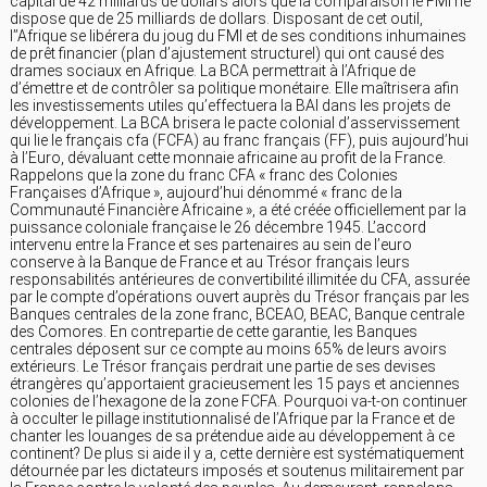
capital de 42 milliards de dollars alors que la comparaison le FMI ne
dispose que de 25 milliards de dollars. Disposant de cet outil,
l’’Afrique se libérera du joug du FMI et de ses conditions inhumaines
de prêt financier (plan d’ajustement structurel) qui ont causé des
drames sociaux en Afrique. La BCA permettrait à l’Afrique de
d’émettre et de contrôler sa politique monétaire. Elle maîtrisera afin
les investissements utiles qu’effectuera la BAI dans les projets de
développement. La BCA brisera le pacte colonial d’asservissement
qui lie le français cfa (FCFA) au franc français (FF), puis aujourd’hui
à l’Euro, dévaluant cette monnaie africaine au profit de la France.
Rappelons que la zone du franc CFA « franc des Colonies
Françaises d’Afrique », aujourd’hui dénommé « franc de la
Communauté Financière Africaine », a été créée officiellement par la
puissance coloniale française le 26 décembre 1945. L’accord
intervenu entre la France et ses partenaires au sein de l’euro
conserve à la Banque de France et au Trésor français leurs
responsabilités antérieures de convertibilité illimitée du CFA, assurée
par le compte d’opérations ouvert auprès du Trésor français par les
Banques centrales de la zone franc, BCEAO, BEAC, Banque centrale
des Comores. En contrepartie de cette garantie, les Banques
centrales déposent sur ce compte au moins 65% de leurs avoirs
extérieurs. Le Trésor français perdrait une partie de ses devises
étrangères qu’apportaient gracieusement les 15 pays et anciennes
colonies de l’hexagone de la zone FCFA. Pourquoi va-t-on continuer
à occulter le pillage institutionnalisé de l’Afrique par la France et de
chanter les louanges de sa prétendue aide au développement à ce
continent? De plus si aide il y a, cette dernière est systématiquement
détournée par les dictateurs imposés et soutenus militairement par