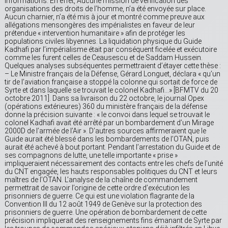
informations. En effet, Aucune mission de vérification des
organisations des droits de l’homme, n’a été envoyée sur place.
Aucun charnier, n’a été mis à jour et montré comme preuve aux
allégations mensongères des impérialistes en faveur de leur
prétendue « intervention humanitaire » afin de protéger les
populations civiles libyennes. La liquidation physique du Guide
Kadhafi par l’impérialisme était par conséquent ficelée et exécutoire
comme les furent celles de Ceausescu et de Saddam Hussein.
Quelques analyses subséquentes permettraient d’étayer cette thèse :
– Le Ministre français de la Défense, Gérard Longuet, déclara « qu’un
tir de l’aviation française a stoppé la colonne qui sortait de force de
Syrte et dans laquelle se trouvait le colonel Kadhafi…» [BFMTV du 20
octobre 2011]. Dans sa livraison du 22 octobre, le journal Opex
(opérations extérieures) 360 du ministère français de la défense
donne la précision suivante : « le convoi dans lequel se trouvait le
colonel Kadhafi avait été arrêté par un bombardement d’un Mirage
2000D de l’armée de l’Air ». D’autres sources affirmeraient que le
Guide aurait été blessé dans les bombardements de l’OTAN, puis
aurait été achevé à bout portant. Pendant l’arrestation du Guide et de
ses compagnons de lutte, une telle importante « prise »
impliqueraient nécessairement des contacts entre les chefs de l’unité
du CNT engagée, les hauts responsables politiques du CNT et leurs
maîtres de l’OTAN. L’analyse de la chaîne de commandement
permettrait de savoir l’origine de cette ordre d’exécution les
prisonniers de guerre. Ce qui est une violation flagrante de la
Convention III du 12 août 1949 de Genève sur la protection des
prisonniers de guerre. Une opération de bombardement de cette
précision impliquerait des renseignements fins émanant de Syrte par