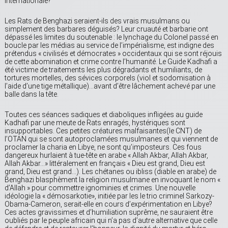
internationale?
Les Rats de Benghazi seraient-ils des vrais musulmans ou
simplement des barbares déguisés? Leur cruauté et barbarie ont
dépassé les limites du soutenable : le lynchage du Colonel passé en
boucle par les médias au service de l’impérialisme, est indigne des
prétendus « civilisés et démocrates » occidentaux qui se sont réjouis
de cette abomination et crime contre l’humanité. Le Guide Kadhafi a
été victime de traitements les plus dégradants et humiliants, de
tortures mortelles, des sévices corporels (viol et sodomisation à
l’aide d’une tige métallique)…avant d’être lâchement achevé par une
balle dans la tête.
Toutes ces séances sadiques et diaboliques infligées au guide
Kadhafi par une meute de Rats enragés, hystériques sont
insupportables. Ces petites créatures malfaisantes(le CNT) de
l’OTAN qui se sont autoproclamées musulmanes et qui viennent de
proclamer la charia en Libye, ne sont qu’imposteurs. Ces fous
dangereux hurlaient à tue-tête en arabe « Allah Akbar, Allah Akbar,
Allah Akbar…» littéralement en français « Dieu est grand, Dieu est
grand, Dieu est grand…). Les chétanes ou ibliss (diable en arabe) de
Benghazi blasphèment la religion musulmane en invoquant le nom «
d’Allah » pour commettre ignominies et crimes. Une nouvelle
idéologie la « démosarkotie», initiée par les le trio criminel Sarkozy-
Obama-Cameron, serait-elle en cours d’expérimentation en Libye?
Ces actes gravissimes et d’humiliation suprême, ne sauraient être
oubliés par le peuple africain qui n’a pas d’autre alternative que celle