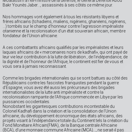
Moatassim à l’ex-ministre de la défense, le Général Défense Abou
Bakr Younès Jaber…, assassinés à ses côtés ce même jour.
Nos hommages vont également à tous les résistants libyens et
frères africains (tchadiens, maliens, nigériens, ghanéens, nigériens,
…) tombés sur le champ d’honneur contre l’agression impérialiste
otanienne et la recolonisation d’un état souverain africain, membre
fondateur de l’Union africaine.
A ces combattants africains qualifiés par les impérialistes et leurs
laquais africains de « mercenaires noirs de kadhafi», qui ont payé de
leur vie leur contribution à la lutte de libération , de l’indépendance, de
la dignité et de l’honneur de l’Afrique, le continent est fier de vous et
vous sera à jamais reconnaissant.
Comme les brigades internationales qui se sont battues au côté des
Républicains contre les fascistes franquistes pendant la guerre
d’Espagne, vous avez été aussi les précurseurs des brigades
internationalistes de la lutte anti impérialiste et contre la
recolonisation rampante de l’Afrique commencée en Libye par les
puissances occidentales.
Nonobstant les gigantesques contributions incontestable du
Colonel Kadhafi dans la création et la consolidation de l’Union
africaine, du développement économique des états africains, des
projets visant à l’indépendance totale du Continent tels la création du
Fond Monétaire Africain(FMA), de la Banque centrale Africaine
(BCA), d’une monnaie commune Africaine (MCA)…, ne serait-il pas