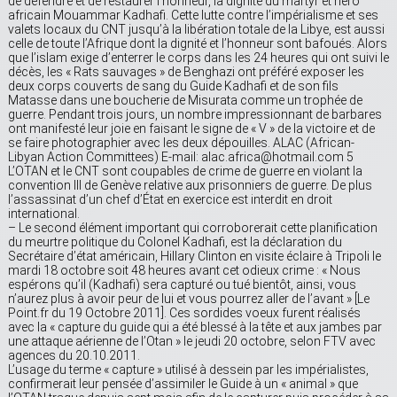
de défendre et de restaurer l’honneur, la dignité du martyr et héro
africain Mouammar Kadhafi. Cette lutte contre l’impérialisme et ses
valets locaux du CNT jusqu’à la libération totale de la Libye, est aussi
celle de toute l’Afrique dont la dignité et l’honneur sont bafoués. Alors
que l’islam exige d’enterrer le corps dans les 24 heures qui ont suivi le
décès, les « Rats sauvages » de Benghazi ont préféré exposer les
deux corps couverts de sang du Guide Kadhafi et de son fils
Matasse dans une boucherie de Misurata comme un trophée de
guerre. Pendant trois jours, un nombre impressionnant de barbares
ont manifesté leur joie en faisant le signe de « V » de la victoire et de
se faire photographier avec les deux dépouilles. ALAC (African-
Libyan Action Committees) E-mail: alac.africa@hotmail.com 5
L’OTAN et le CNT sont coupables de crime de guerre en violant la
convention III de Genève relative aux prisonniers de guerre. De plus
l’assassinat d’un chef d’État en exercice est interdit en droit
international.
– Le second élément important qui corroborerait cette planification
du meurtre politique du Colonel Kadhafi, est la déclaration du
Secrétaire d’état américain, Hillary Clinton en visite éclaire à Tripoli le
mardi 18 octobre soit 48 heures avant cet odieux crime : « Nous
espérons qu’il (Kadhafi) sera capturé ou tué bientôt, ainsi, vous
n’aurez plus à avoir peur de lui et vous pourrez aller de l’avant » [Le
Point.fr du 19 Octobre 2011]. Ces sordides voeux furent réalisés
avec la « capture du guide qui a été blessé à la tête et aux jambes par
une attaque aérienne de l’Otan » le jeudi 20 octobre, selon FTV avec
agences du 20.10.2011.
L’usage du terme « capture » utilisé à dessein par les impérialistes,
confirmerait leur pensée d’assimiler le Guide à un « animal » que