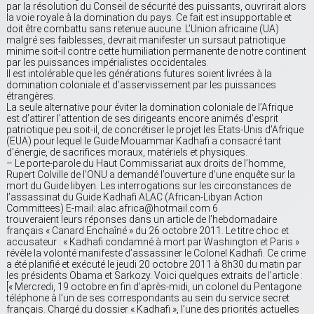
par la résolution du Conseil de sécurité des puissants, ouvrirait alors
la voie royale à la domination du pays. Ce fait est insupportable et
doit être combattu sans retenue aucune. L’Union africaine (UA)
malgré ses faiblesses, devrait manifester un sursaut patriotique
minime soit-il contre cette humiliation permanente de notre continent
par les puissances impérialistes occidentales.
Il est intolérable que les générations futures soient livrées à la
domination coloniale et d’asservissement par les puissances
étrangères.
La seule alternative pour éviter la domination coloniale de l’Afrique
est d’attirer l’attention de ses dirigeants encore animés d’esprit
patriotique peu soit-il, de concrétiser le projet les Etats-Unis d’Afrique
(EUA) pour lequel le Guide Mouammar Kadhafi a consacré tant
d’énergie, de sacrifices moraux, matériels et physiques.
– Le porte-parole du Haut Commissariat aux droits de l’homme,
Rupert Colville de l’ONU a demandé l’ouverture d’une enquête sur la
mort du Guide libyen. Les interrogations sur les circonstances de
l’assassinat du Guide Kadhafi ALAC (African-Libyan Action
Committees) E-mail: alac.africa@hotmail.com 6
trouveraient leurs réponses dans un article de l’hebdomadaire
français « Canard Enchaîné » du 26 octobre 2011. Le titre choc et
accusateur : « Kadhafi condamné à mort par Washington et Paris »
révèle la volonté manifeste d’assassiner le Colonel Kadhafi. Ce crime
a été planifié et exécuté le jeudi 20 octobre 2011 à 8h30 du matin par
les présidents Obama et Sarkozy. Voici quelques extraits de l’article :
[« Mercredi, 19 octobre en fin d’après-midi, un colonel du Pentagone
téléphone à l’un de ses correspondants au sein du service secret
français. Chargé du dossier « Kadhafi », l’une des priorités actuelles