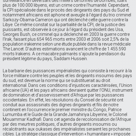
surveillance en déversant des milliers de tonnes de bombes, tuant
plus de 100.000 libyens, est un crime contre l’humanité. Cependant,
la CPI spécialisée dans le procès des dirigeants des pays du Sud et
notamment africains est aphone et aveugle à l’égard du trio criminel
Sarkozy-Obama-Cameron qui ont déclenché cette guerre contre la
Libye. Ce même constat sur la partialité de la CPI, de la justice des
puissants, est observée à ce jour à l’égard du président des Usa,
Georges Bush, ce criminel qui a déclenché en 2003 la guerre contre
l’Irak, faisant plus 654 965 morts entre 2003 et 2006 soit 2,5% de la
population irakienne selon une étude publiée dans la revue médicale
The Lancet. D’autres estimations avancent le chiffre de 1.455.590
morts Irakiens. A ce macabre palmarès s’ajoute la pendaison du
président légitime du pays, Saddam Hussein.
La barbarie des puissances impérialistes qui consiste à recourir à la
force militaire contre les peuples et les dirigeants insoumis des pays
du sud, est devenue la norme qui se substituerait au droit
international. Dans ces conditions d’injustices caractérisées, l’Union
africaine (UA) et les pays africains devraient quitter l’ONU, instrument
de domination et d’asservissement d’Afrique par les puissances
occidentales. En effet, les résolutions du Conseil de sécurité ont
conduit aux assassinats des dignes dirigeants et fils de notre
continent en l’occurrence le premier ministre du Congo, Patrice
Lumumba et le Guide de la Grande Jamahiriya Libyenne, le Colonel
Mouammar Kadhafi. Dans cet agenda de recolonisation de l’Afrique
par des meurtres politiques, d’autres dirigeants insoumis ou
récalcitrants aux oukases des impérialistes seraient les prochaines
cibles. La stratégie classique d’intervention « humanitaire » imposée