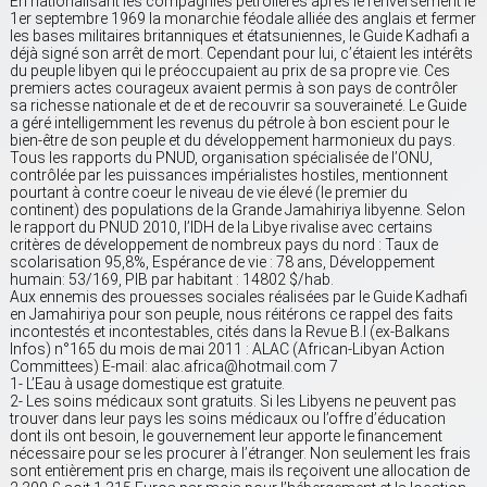
En nationalisant les compagnies pétrolières après le renversement le
1er septembre 1969 la monarchie féodale alliée des anglais et fermer
les bases militaires britanniques et étatsuniennes, le Guide Kadhafi a
déjà signé son arrêt de mort. Cependant pour lui, c’étaient les intérêts
du peuple libyen qui le préoccupaient au prix de sa propre vie. Ces
premiers actes courageux avaient permis à son pays de contrôler
sa richesse nationale et de et de recouvrir sa souveraineté. Le Guide
a géré intelligemment les revenus du pétrole à bon escient pour le
bien-être de son peuple et du développement harmonieux du pays.
Tous les rapports du PNUD, organisation spécialisée de l’ONU,
contrôlée par les puissances impérialistes hostiles, mentionnent
pourtant à contre coeur le niveau de vie élevé (le premier du
continent) des populations de la Grande Jamahiriya libyenne. Selon
le rapport du PNUD 2010, l’IDH de la Libye rivalise avec certains
critères de développement de nombreux pays du nord : Taux de
scolarisation 95,8%, Espérance de vie : 78 ans, Développement
humain: 53/169, PIB par habitant : 14802 $/hab.
Aux ennemis des prouesses sociales réalisées par le Guide Kadhafi
en Jamahiriya pour son peuple, nous réitérons ce rappel des faits
incontestés et incontestables, cités dans la Revue B.I (ex-Balkans
Infos) n°165 du mois de mai 2011 : ALAC (African-Libyan Action
Committees) E-mail: alac.africa@hotmail.com 7
1- L’Eau à usage domestique est gratuite.
2- Les soins médicaux sont gratuits. Si les Libyens ne peuvent pas
trouver dans leur pays les soins médicaux ou l’offre d’éducation
dont ils ont besoin, le gouvernement leur apporte le financement
nécessaire pour se les procurer à l’étranger. Non seulement les frais
sont entièrement pris en charge, mais ils reçoivent une allocation de