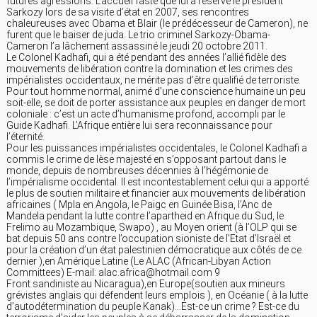
futures agressions. L’accueil faste que lui a réservé le président
Sarkozy lors de sa visite d’état en 2007, ses rencontres
chaleureuses avec Obama et Blair (le prédécesseur de Cameron), ne
furent que le baiser de juda. Le trio criminel Sarkozy-Obama-
Cameron l’a lâchement assassiné le jeudi 20 octobre 2011.
Le Colonel Kadhafi, qui a été pendant des années l’allié fidèle des
mouvements de libération contre la domination et les crimes des
impérialistes occidentaux, ne mérite pas d’être qualifié de terroriste.
Pour tout homme normal, animé d’une conscience humaine un peu
soit-elle, se doit de porter assistance aux peuples en danger de mort
coloniale : c’est un acte d’humanisme profond, accompli par le
Guide Kadhafi. L’Afrique entière lui sera reconnaissance pour
l’éternité.
Pour les puissances impérialistes occidentales, le Colonel Kadhafi a
commis le crime de lèse majesté en s’opposant partout dans le
monde, depuis de nombreuses décennies à l’hégémonie de
l’impérialisme occidental. Il est incontestablement celui qui a apporté
le plus de soutien militaire et financier aux mouvements de libération
africaines ( Mpla en Angola, le Paigc en Guinée Bisa, l’Anc de
Mandela pendant la lutte contre l’apartheid en Afrique du Sud, le
Frelimo au Mozambique, Swapo) , au Moyen orient (à l’OLP qui se
bat depuis 50 ans contre l’occupation sioniste de l’Etat d’Israël et
pour la création d’un état palestinien démocratique aux côtés de ce
dernier ),en Amérique Latine (Le ALAC (African-Libyan Action
Committees) E-mail: alac.africa@hotmail.com 9
Front sandiniste au Nicaragua),en Europe(soutien aux mineurs
grévistes anglais qui défendent leurs emplois ), en Océanie ( à la lutte
d’autodétermination du peuple Kanak)…Est-ce un crime ? Est-ce du