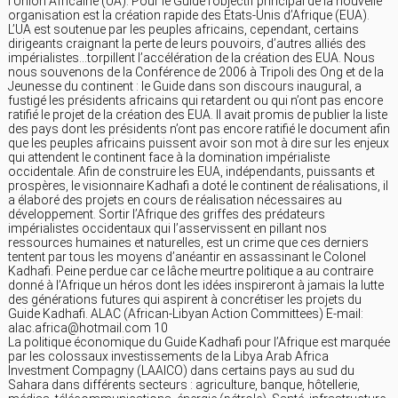
l’Union Africaine (UA). Pour le Guide l’objectif principal de la nouvelle
organisation est la création rapide des Etats-Unis d’Afrique (EUA).
L’UA est soutenue par les peuples africains, cependant, certains
dirigeants craignant la perte de leurs pouvoirs, d’autres alliés des
impérialistes…torpillent l’accélération de la création des EUA. Nous
nous souvenons de la Conférence de 2006 à Tripoli des Ong et de la
Jeunesse du continent : le Guide dans son discours inaugural, a
fustigé les présidents africains qui retardent ou qui n’ont pas encore
ratifié le projet de la création des EUA. Il avait promis de publier la liste
des pays dont les présidents n’ont pas encore ratifié le document afin
que les peuples africains puissent avoir son mot à dire sur les enjeux
qui attendent le continent face à la domination impérialiste
occidentale. Afin de construire les EUA, indépendants, puissants et
prospères, le visionnaire Kadhafi a doté le continent de réalisations, il
a élaboré des projets en cours de réalisation nécessaires au
développement. Sortir l’Afrique des griffes des prédateurs
impérialistes occidentaux qui l’asservissent en pillant nos
ressources humaines et naturelles, est un crime que ces derniers
tentent par tous les moyens d’anéantir en assassinant le Colonel
Kadhafi. Peine perdue car ce lâche meurtre politique a au contraire
donné à l’Afrique un héros dont les idées inspireront à jamais la lutte
des générations futures qui aspirent à concrétiser les projets du
Guide Kadhafi. ALAC (African-Libyan Action Committees) E-mail:
alac.africa@hotmail.com 10
La politique économique du Guide Kadhafi pour l’Afrique est marquée
par les colossaux investissements de la Libya Arab Africa
Investment Compagny (LAAICO) dans certains pays au sud du
Sahara dans différents secteurs : agriculture, banque, hôtellerie,