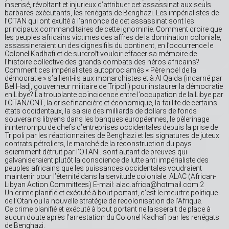
insensé, révoltant et injurieux d’attribuer cet assassinat aux seuls
barbares exécutants, les renégats de Benghazi. Les impérialistes de
l’OTAN qui ont exulté à l’annonce de cet assassinat sont les
principaux commanditaires de cette ignominie. Comment croire que
les peuples africains victimes des affres de la domination coloniale,
assassineraient un des dignes fils du continent, en l’occurrence le
Colonel Kadhafi et de surcroît vouloir effacer sa mémoire de
l’histoire collective des grands combats des héros africains?
Comment ces impérialistes autoproclamés « Père noël de la
démocratie » s’allient-ils aux monarchistes et à Al Qaida (incarné par
Bel Hadj, gouverneur militaire de Tripoli) pour instaurer la démocratie
en Libye? La troublante coïncidence entre l’occupation de la Libye par
l’OTAN/CNT, la crise financière et économique, la faillite de certains
états occidentaux, la saisie des milliards de dollars de fonds
souverains libyens dans les banques européennes, le pèlerinage
ininterrompu de chefs d’entreprises occidentales depuis la prise de
Tripoli par les réactionnaires de Benghazi et les signatures de juteux
contrats pétroliers, le marché de la reconstruction du pays
sciemment détruit par l’OTAN…sont autant de preuves qui
galvaniseraient plutôt la conscience de lutte anti impérialiste des
peuples africains que les puissances occidentales voudraient
maintenir pour l’éternité dans la servitude coloniale. ALAC (African-
Libyan Action Committees) E-mail: alac.africa@hotmail.com 2
Un crime planifié et exécuté à bout portant, c’est le meurtre politique
de l’Otan ou la nouvelle stratégie de recolonisation de l’Afrique.
Ce crime planifié et exécuté à bout portant ne laisserait de place à
aucun doute après l’arrestation du Colonel Kadhafi par les renégats
de Benghazi.