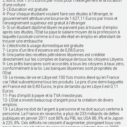
2 300 £ soit 1.315 Euros par mois pour l’hébergement et la location
d’une voiture.
3- L’Education est gratuite
4- Pour chaque étudiant voulant faire ses études à l’étranger, le
gouvernement attribue une bourse de 1 627,11 Euros par mois et
l’enseignement supérieur est gratuit à l’étranger.
5- Si un étudiant diplômé libyen ne parvient pas à trouver d’emploi
après ses études, l’Etat lui paye le salaire moyen de la profession à
laquelle il postule comme si il ou elle était en emploi en attendant de
trouver une embauche.
6- L’électricité à usage domestique est gratuite
7- Le prix d’un litre d’essence est de 0,08 Euros.
8- Une partie des recettes pétrolières libyennes est créditée
directement sur les comptes en banque de tous les citoyens Libyens.
9- Les prêts bancaires sont accordés à tous les citoyens à taux zéro,
conformément à la loi. Les banques libyennes sont propriétés de
l’Etat.
10- Le niveau de vie en Libye est 100 fois moins élevé qu’en France
car l’état subventionne tous les produits. Le prix d’une demi-baguette
en France est de 0,40 Euros, le prix de tandis qu’en Libye il est 0,11
Euros.
11- Pas d’impôt à payer et la TVA n’existe pas.
12- L’Etat a investi beaucoup d’argent pour la création de divers
emplois.
13- La Libye ne doit de l’argent à personne et ne doit aucun centime à
personne. La France en revanche, a plus de 233 milliards de dettes
publiques en janvier 2011 soit 80% du PIB, les USA 88 ,9% et le Japon
à 225, 8%. Ces déficits ne cessent d’augmenter, plongeant tous ces