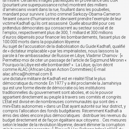
la misère. Certaines images pathétiques en provenance des USA
(pourtant une superpuissance riche) montrent des milliers
d’américains vivant dans la rue, fouillant dans les poubelles,
mandant pour survivre. Le trio criminel Sarkozy-Obama-Cameron
feraient oeuvre d’humanisme et devraient prendre l’exemple de leur
victime Kadhafi qu’ils ont assassiné. Quelle absurdité pour ces
prétendus démocrates qui consacrent au secteur social et de
l’emploi, respectivement plus de 300, 1 milliard et 300 millions
d’euros dépensés pour financer les bombardements, faisant plus de
100.000 morts dans la population libyenne.
Au sujet de l’accusation de la diabolisation du Guide Kadhafi, qualifié
de « dictateur implacable » par les impérialistes, nous laissons la
parole à l’ex-ambassadeur de Russie en Libye, Vladimir Chamov : [«
Permettez-moi de citer un passage de l’article de Sigizmund Mironin «
Pourquoi la Libye est-elle bombardée? » : La Libye, qu’on décrit
comme ALAC (African-Libyan Action Committees) E-mail:
alac.africa@hotmail.com 8
une dictature militaire de Kadhafi est en réalité l’Etat le plus
démocratique du monde. En 1977 y a été proclamée la Jamahiriya
qui est une forme élevée de démocratie où les institutions
traditionnelles du gouvernement sont abolies, et où le pouvoir
appartient directement au peuple à travers ses comités et congrès.
L’État est divisé en de nombreuses communautés qui sont des «
mini-États autonomes » dans un État ayant autorité sur leur district, y
compris l’allocation des fonds budgétaires. Récemment Kadhafi a
émis des idées encore plus démocratiques : distribuer les revenus du
budget directement et de façon égalitaire aux citoyens… Ces mesures
selon le leader de la révolution libyenne, devant éliminer la corruption