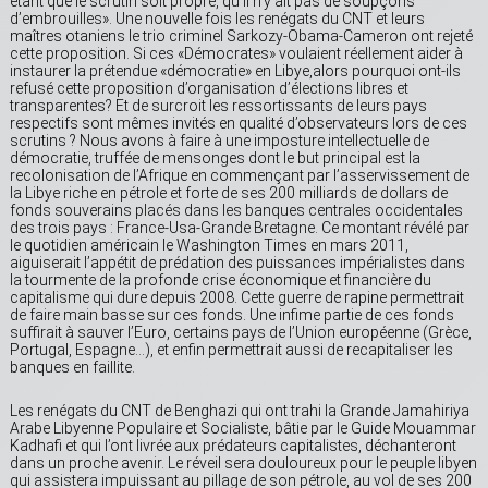
étant que le scrutin soit propre, qu’il n’y ait pas de soupçons
d’embrouilles». Une nouvelle fois les renégats du CNT et leurs
maîtres otaniens le trio criminel Sarkozy-Obama-Cameron ont rejeté
cette proposition. Si ces «Démocrates» voulaient réellement aider à
instaurer la prétendue «démocratie» en Libye,alors pourquoi ont-ils
refusé cette proposition d’organisation d’élections libres et
transparentes? Et de surcroit les ressortissants de leurs pays
respectifs sont mêmes invités en qualité d’observateurs lors de ces
scrutins ? Nous avons à faire à une imposture intellectuelle de
démocratie, truffée de mensonges dont le but principal est la
recolonisation de l’Afrique en commençant par l’asservissement de
la Libye riche en pétrole et forte de ses 200 milliards de dollars de
fonds souverains placés dans les banques centrales occidentales
des trois pays : France-Usa-Grande Bretagne. Ce montant révélé par
le quotidien américain le Washington Times en mars 2011,
aiguiserait l’appétit de prédation des puissances impérialistes dans
la tourmente de la profonde crise économique et financière du
capitalisme qui dure depuis 2008. Cette guerre de rapine permettrait
de faire main basse sur ces fonds. Une infime partie de ces fonds
suffirait à sauver l’Euro, certains pays de l’Union européenne (Grèce,
Portugal, Espagne…), et enfin permettrait aussi de recapitaliser les
banques en faillite.
Les renégats du CNT de Benghazi qui ont trahi la Grande Jamahiriya
Arabe Libyenne Populaire et Socialiste, bâtie par le Guide Mouammar
Kadhafi et qui l’ont livrée aux prédateurs capitalistes, déchanteront
dans un proche avenir. Le réveil sera douloureux pour le peuple libyen
qui assistera impuissant au pillage de son pétrole, au vol de ses 200