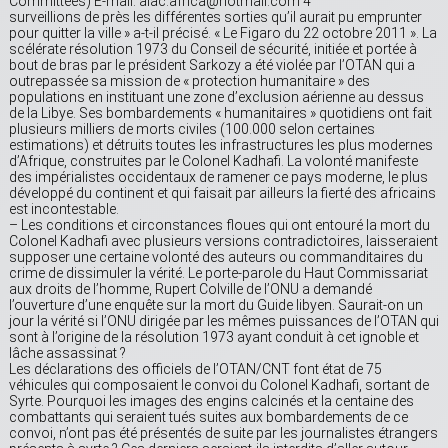
Committees) E-mail: alac.africa@hotmail.com 4
surveillions de près les différentes sorties qu’il aurait pu emprunter
pour quitter la ville » a-t-il précisé. « Le Figaro du 22 octobre 2011 ». La
scélérate résolution 1973 du Conseil de sécurité, initiée et portée à
bout de bras par le président Sarkozy a été violée par l’OTAN qui a
outrepassée sa mission de « protection humanitaire » des
populations en instituant une zone d’exclusion aérienne au dessus
de la Libye. Ses bombardements « humanitaires » quotidiens ont fait
plusieurs milliers de morts civiles (100.000 selon certaines
estimations) et détruits toutes les infrastructures les plus modernes
d’Afrique, construites par le Colonel Kadhafi. La volonté manifeste
des impérialistes occidentaux de ramener ce pays moderne, le plus
développé du continent et qui faisait par ailleurs la fierté des africains
est incontestable.
– Les conditions et circonstances floues qui ont entouré la mort du
Colonel Kadhafi avec plusieurs versions contradictoires, laisseraient
supposer une certaine volonté des auteurs ou commanditaires du
crime de dissimuler la vérité. Le porte-parole du Haut Commissariat
aux droits de l’homme, Rupert Colville de l’ONU a demandé
l’ouverture d’une enquête sur la mort du Guide libyen. Saurait-on un
jour la vérité si l’ONU dirigée par les mêmes puissances de l’OTAN qui
sont à l’origine de la résolution 1973 ayant conduit à cet ignoble et
lâche assassinat ?
Les déclarations des officiels de l’OTAN/CNT font état de 75
véhicules qui composaient le convoi du Colonel Kadhafi, sortant de
Syrte. Pourquoi les images des engins calcinés et la centaine des
combattants qui seraient tués suites aux bombardements de ce
convoi, n’ont pas été présentés de suite par les journalistes étrangers