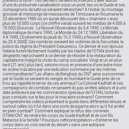
présents à syrte ? Ces derniers seraient-ils interdits d’aller autour
d’une du présumée canalisation sous un pont, lieu où le Guide et ses
compagnons de lutte se seraient retranchés? A l’instar du montage
grossier et mensonge de massacres de Timisoara en Roumanie le
23 décembre 1989 où on aurait découvert des « charniers » avec
plus de 10.000 corps (ce chiffre variait suivant les médias de 4.000 à
70.000) [Sources : Le Nouvel Observateur du 5.4.1990, Le Monde
diplomatique de mars 1990, Le Monde du 24.12.1989, Libération du
4.4.1990, L’Evénement du jeudi du 15.3.1990,Le Nouvel Observateur
du 20.4.2000]. Ces nombres seraient les victimes de la Securitate, la
police du régime du Président Ceausescu. Ce dernier et son épouse
Helena furent lâchement fusillés par les Harkis de l’OTAN dont les
dirigeants reprochaient à ce dernier de résister à la restauration du
capitalisme malgré la chute du camp socialiste. Vingt et un an plus
tard (21 ans) plus tard, serions-nous en présence d’une autre mise
en scène macabre par une exécution sommaire par les mêmes
commanditaires? Les «Rats» de Benghazi du CNT ainsi surnommés
par le Guide se seraient-ils vengés en humiliant le Guide près de ce
trou qui rappelle le terrier de ces animaux? Le Colonel Kadhafi et ses
compagnons de combats ne seraient-ils pas arrêtés ailleurs et à une
date antérieure par les commandos spéciaux de l’OTAN, torturés
puis conduits sur le lieu pour le macabre scénario? Comment
comprendre les vidéos présentant le guide dans différentes tenues et
surtout celles où il fut dans une sorte de pyjama alors qu’il fut arrêté
en plein combat?. Comment expliquer le refus des criminels
OTAN/CNT de rendre les corps du Guide Kadhafi et de son fils
Matasse à la famille ? Pourquoi cette précipitation « d’enterrer les
corps dans un coin secret du désert » sans une autopsie