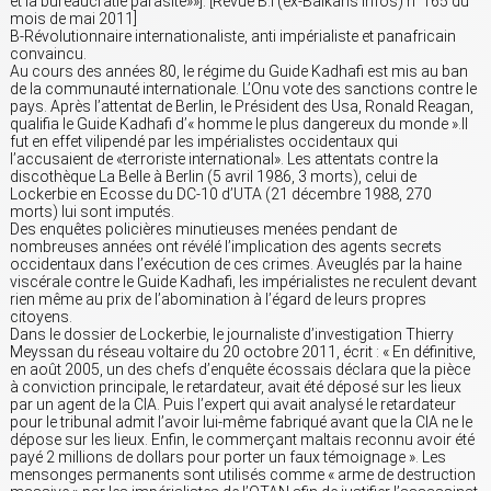
et la bureaucratie parasite»»]. [Revue B.I (ex-Balkans Infos) n°165 du
mois de mai 2011]
B-Révolutionnaire internationaliste, anti impérialiste et panafricain
convaincu.
Au cours des années 80, le régime du Guide Kadhafi est mis au ban
de la communauté internationale. L’Onu vote des sanctions contre le
pays. Après l’attentat de Berlin, le Président des Usa, Ronald Reagan,
qualifia le Guide Kadhafi d’« homme le plus dangereux du monde ».Il
fut en effet vilipendé par les impérialistes occidentaux qui
l’accusaient de «terroriste international». Les attentats contre la
discothèque La Belle à Berlin (5 avril 1986, 3 morts), celui de
Lockerbie en Ecosse du DC-10 d’UTA (21 décembre 1988, 270
morts) lui sont imputés.
Des enquêtes policières minutieuses menées pendant de
nombreuses années ont révélé l’implication des agents secrets
occidentaux dans l’exécution de ces crimes. Aveuglés par la haine
viscérale contre le Guide Kadhafi, les impérialistes ne reculent devant
rien même au prix de l’abomination à l’égard de leurs propres
citoyens.
Dans le dossier de Lockerbie, le journaliste d’investigation Thierry
Meyssan du réseau voltaire du 20 octobre 2011, écrit : « En définitive,
en août 2005, un des chefs d’enquête écossais déclara que la pièce
à conviction principale, le retardateur, avait été déposé sur les lieux
par un agent de la CIA. Puis l’expert qui avait analysé le retardateur
pour le tribunal admit l’avoir lui-même fabriqué avant que la CIA ne le
dépose sur les lieux. Enfin, le commerçant maltais reconnu avoir été
payé 2 millions de dollars pour porter un faux témoignage ». Les
mensonges permanents sont utilisés comme « arme de destruction