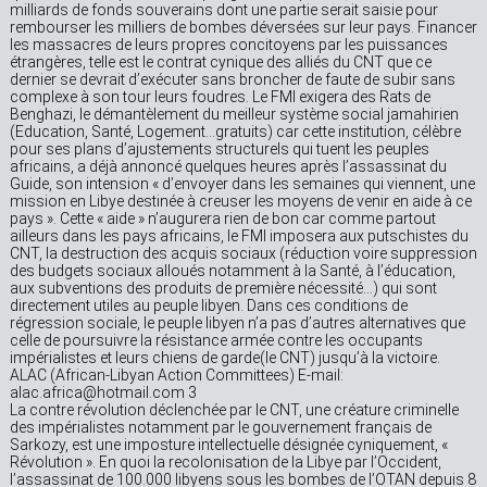
milliards de fonds souverains dont une partie serait saisie pour
rembourser les milliers de bombes déversées sur leur pays. Financer
les massacres de leurs propres concitoyens par les puissances
étrangères, telle est le contrat cynique des alliés du CNT que ce
dernier se devrait d’exécuter sans broncher de faute de subir sans
complexe à son tour leurs foudres. Le FMI exigera des Rats de
Benghazi, le démantèlement du meilleur système social jamahirien
(Education, Santé, Logement…gratuits) car cette institution, célèbre
pour ses plans d’ajustements structurels qui tuent les peuples
africains, a déjà annoncé quelques heures après l’assassinat du
Guide, son intension « d’envoyer dans les semaines qui viennent, une
mission en Libye destinée à creuser les moyens de venir en aide à ce
pays ». Cette « aide » n’augurera rien de bon car comme partout
ailleurs dans les pays africains, le FMI imposera aux putschistes du
CNT, la destruction des acquis sociaux (réduction voire suppression
des budgets sociaux alloués notamment à la Santé, à l’éducation,
aux subventions des produits de première nécessité…) qui sont
directement utiles au peuple libyen. Dans ces conditions de
régression sociale, le peuple libyen n’a pas d’autres alternatives que
celle de poursuivre la résistance armée contre les occupants
impérialistes et leurs chiens de garde(le CNT) jusqu’à la victoire.
ALAC (African-Libyan Action Committees) E-mail:
alac.africa@hotmail.com 3
La contre révolution déclenchée par le CNT, une créature criminelle
des impérialistes notamment par le gouvernement français de
Sarkozy, est une imposture intellectuelle désignée cyniquement, «
Révolution ». En quoi la recolonisation de la Libye par l’Occident,
l’assassinat de 100.000 libyens sous les bombes de l’OTAN depuis 8