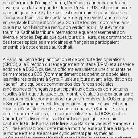
des généraux de l’équipe Obama, l’Américain annonce que le chef
libyen, suivi à la trace par des drones Predator US, est pris au piège
dans un quartier de Syrte et qu’il est désormais impossible de le «
manquer ». Puis il ajoute que laisser ce type en vie le transformerait
en « véritable bombe atomique ». Son interlocuteur comprend ainsi
que la maison Blanche a rendu son verdict, et qu’il faut éviter de
fournir à Kadhafi la tribune internationale que représenterait son
éventuel procès. Depuis quelques jours d’ailleurs, des commandos
des forces spéciales américaines et françaises participaient
ensemble à cette chasse au Kadhafi.
À Paris, au Centre de planification et de conduite des opérations
(CPCO), à la Direction du renseignement militaire (DRM) et au service
action de la DGSE, plusieurs officiers évaluaient à une cinquantaine
de membres du COS (Commandement des opérations spéciales)
les militaires présents à Syrte. Plusieurs jours avant la liquidation de
Kadhafi, une équipe de commandos des forces spéciales
américaines et françaises participent aux côtés des combattants
rebelles à la traque du guide. Leur nombre évalué à une cinquantaine
de personnes, les commandos français membres du COS engagés
à Syrte (Commandement des opérations spéciales) avaient pour
mission d’assister les rebelles dans la chasse à Kadhafi et à son
dernier carré de fidèles »]. La formule utilisée par la DGSE, écrit le
Canard, est : « livrer le colis à Renard » ce qui signifie en clair :
capturer le Guide Kadhafi et le livrer aux Rats sauvages et enragés du
CNT de Benghazi pour cette mise à mort odieuse barbare, à laquelle
le monde entier a été abreuvé cyniquement par les médias.