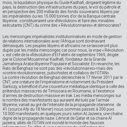
mois, la liquidation physique du Guide Kadhafi, dirigeant légitime du
pays, la destruction des infrastructures du pays, le vol du pétrole et
en perspective des 200 milliards des fonds souverains libyens par
les impérialistes ou les 15.000 tonnes d’or de la Banque centrale
libyenne…constitueraient une «Révolution» et faire des minables
exécutants (CNT) du crime des « Révolutionnaires» et démocrates?
Les mensonges impérialistes institutionnalisés en mode de gestion
de relations internationales avec l’Afrique sont dorénavant
démasqués. Les peuples libyens et africains ne se laisseront plus
dupés par les média mensonges car pour nous, la vraie « Révolution
», est celle de la «Révolution d’El Fateh» de septembre 1969, dirigée
par le Colonel Mouammar Kadhafi, fondateur de la Grande
Jamahiriya Arabe libyenne Populaire et Socialiste. En revanche, les
Rats de Benghazi ne sont pas des «révolutionnaires» mais des
«contre révolutionnaires, putschistes et collabos de l’OTAN»
La contre révolution de Benghazi déclenchée le 17 février 2011 par le
CNT, une créature de l’impérialisme et notamment du Président
Sarkozy, a bénéficié d’une couverture médiatique identique à celle des
prétendus massacres de Timisoara en Roumanie, à l’existence
d’armes de destruction massive en Irak. Les média mensonges sur
le nombre des manifestants qui auraient été tués par l’armée
libyenne, variait au gré de l’intensité de la propagande otanienne : de
41 (source Afp du 18 février) nous sommes passés à 200 puis
10.000 manifestants en quelques jours selon Al Jazeera, une chaîne
digne de la propagande nazie. L’émirat de Qatar et sa chaine Al
jazeera, alliés de l’OTAN ont inondé le monde des fausses