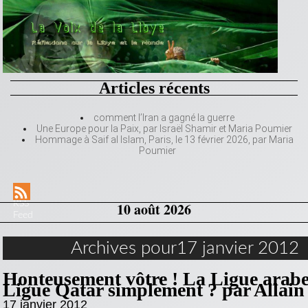
Articles récents
comment l’Iran a gagné la guerre
Une Europe pour la Paix, par Israël Shamir et Maria Poumier
Hommage à Saif al Islam, Paris, le 13 février 2026, par Maria
Poumier
RSS
10 août 2026
Feed
Archives pour17 janvier 2012
Honteusement vôtre ! La Ligue arabe
Ligue Qatar simplement ? par Allain
17 janvier 2012