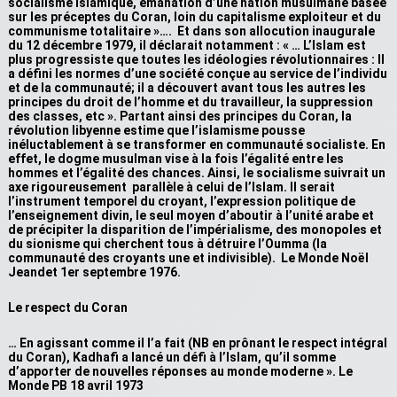
socialisme islamique, émanation d’une nation musulmane basée
sur les préceptes du Coran, loin du capitalisme exploiteur et du
communisme totalitaire »…. Et dans son allocution inaugurale
du 12 décembre 1979, il déclarait notamment : « … L’Islam est
plus progressiste que toutes les idéologies révolutionnaires : Il
a défini les normes d’une société conçue au service de l’individu
et de la communauté; il a découvert avant tous les autres les
principes du droit de l’homme et du travailleur, la suppression
des classes, etc ». Partant ainsi des principes du Coran, la
révolution libyenne estime que l’islamisme pousse
inéluctablement à se transformer en communauté socialiste. En
effet, le dogme musulman vise à la fois l’égalité entre les
hommes et l’égalité des chances. Ainsi, le socialisme suivrait un
axe rigoureusement parallèle à celui de l’Islam. Il serait
l’instrument temporel du croyant, l’expression politique de
l’enseignement divin, le seul moyen d’aboutir à l’unité arabe et
de précipiter la disparition de l’impérialisme, des monopoles et
du sionisme qui cherchent tous à détruire l’Oumma (la
communauté des croyants une et indivisible). Le Monde Noël
Jeandet 1er septembre 1976.
Le respect du Coran
… En agissant comme il l’a fait (NB en prônant le respect intégral
du Coran), Kadhafi a lancé un défi à l’Islam, qu’il somme
d’apporter de nouvelles réponses au monde moderne ». Le
Monde PB 18 avril 1973