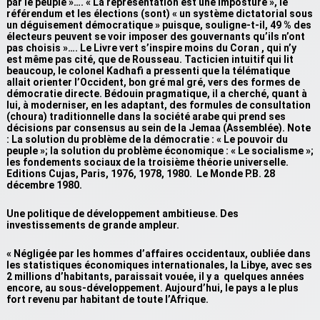
par le peuple »…. « La représentation est une imposture », le
référendum et les élections (sont) « un système dictatorial sous
un déguisement démocratique » puisque, souligne-t-il, 49 % des
électeurs peuvent se voir imposer des gouvernants qu’ils n’ont
pas choisis »…. Le Livre vert s’inspire moins du Coran , qui n’y
est même pas cité, que de Rousseau. Tacticien intuitif qui lit
beaucoup, le colonel Kadhafi a pressenti que la télématique
allait orienter l’Occident, bon gré mal gré, vers des formes de
démocratie directe. Bédouin pragmatique, il a cherché, quant à
lui, à moderniser, en les adaptant, des formules de consultation
(choura) traditionnelle dans la société arabe qui prend ses
décisions par consensus au sein de la Jemaa (Assemblée). Note
: La solution du problème de la démocratie : « Le pouvoir du
peuple »; la solution du problème économique : « Le socialisme »;
les fondements sociaux de la troisième théorie universelle.
Editions Cujas, Paris, 1976, 1978, 1980. Le Monde P.B. 28
décembre 1980.
Une politique de développement ambitieuse. Des
investissements de grande ampleur.
« Négligée par les hommes d’affaires occidentaux, oubliée dans
les statistiques économiques internationales, la Libye, avec ses
2 millions d’habitants, paraissait vouée, il y a quelques années
encore, au sous-développement. Aujourd’hui, le pays a le plus
fort revenu par habitant de toute l’Afrique.