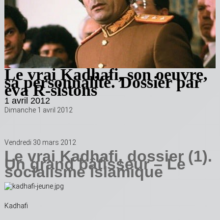
Le vrai Kadhafi, son oeuvre,
sa personnalité. Dossier par
eva R-sistons
1 avril 2012
Dimanche 1 avril 2012
Vendredi 30 mars 2012
Le vrai Kadhafi, dossier (1).
Un grand bâtisseur – Le
socialisme islamique
Kadhafi