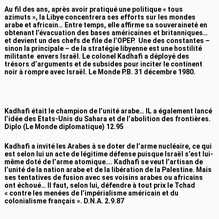
Au fil des ans, après avoir pratiqué une politique « tous
azimuts », la Libye concentrera ses efforts sur les mondes
arabe et africain… Entre temps, elle affirme sa souveraineté en
obtenant l’évacuation des bases américaines et britanniques…
et devient un des chefs de file de l’OPEP. Une des constantes –
sinon la principale – de la stratégie libyenne est une hostilité
militante envers Israël. Le colonel Kadhafi a déployé des
trésors d’arguments et de subsides pour inciter le continent
noir à rompre avec Israël. Le Monde P.B. 31 décembre 1980.
Kadhafi était le champion de l’unité arabe… IL a également lancé
l’idée des Etats-Unis du Sahara et de l’abolition des frontières.
Diplo (Le Monde diplomatique) 12.95
Kadhafi a invité les Arabes à se doter de l’arme nucléaire, ce qui
est selon lui un acte de légitime défense puisque Israël s’est lui-
même doté de l’arme atomique…. Kadhafi se veut l’artisan de
l’unité de la nation arabe et de la libération de la Palestine. Mais
ses tentatives de fusion avec ses voisins arabes ou africains
ont échoué… Il faut, selon lui, défendre à tout prix le Tchad
« contre les menées de l’impérialisme américain et du
colonialisme français ». D.N.A. 2.9.87