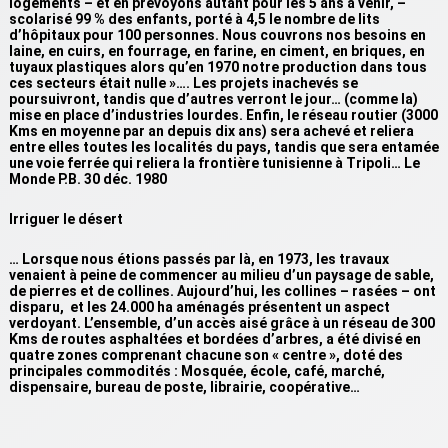
logements – et en prévoyons autant pour les 5 ans à venir, –
scolarisé 99 % des enfants, porté à 4,5 le nombre de lits
d’hôpitaux pour 100 personnes. Nous couvrons nos besoins en
laine, en cuirs, en fourrage, en farine, en ciment, en briques, en
tuyaux plastiques alors qu’en 1970 notre production dans tous
ces secteurs était nulle »…. Les projets inachevés se
poursuivront, tandis que d’autres verront le jour… (comme la)
mise en place d’industries lourdes. Enfin, le réseau routier (3000
Kms en moyenne par an depuis dix ans) sera achevé et reliera
entre elles toutes les localités du pays, tandis que sera entamée
une voie ferrée qui reliera la frontière tunisienne à Tripoli… Le
Monde P.B. 30 déc. 1980
Irriguer le désert
… Lorsque nous étions passés par là, en 1973, les travaux
venaient à peine de commencer au milieu d’un paysage de sable,
de pierres et de collines. Aujourd’hui, les collines – rasées – ont
disparu, et les 24.000 ha aménagés présentent un aspect
verdoyant. L’ensemble, d’un accès aisé grâce à un réseau de 300
Kms de routes asphaltées et bordées d’arbres, a été divisé en
quatre zones comprenant chacune son « centre », doté des
principales commodités : Mosquée, école, café, marché,
dispensaire, bureau de poste, librairie, coopérative…