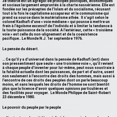
3e théorie est un agrégat de principes politiques, économiques
et sociaux largement empruntés à la charte nassérienne. Elle est
fondée sur les préceptes de l’Islam et du socialisme, récusant
tout à la fois le capitalisme accapareur et le communisme qui
prend sa source dans le matérialisme athée. Il s’agit selon le
colonel Kadhafi d’une « voie médiane » qui pousse à mettre un
frein à l’égoïsme excessif de l’individu et à limiter la tendance à
la toute-puissance de la société. A l’extérieur, cette « troisième
voie » est celle du non-alignement et de la coexistence
pacifique.. Le Monde N.J. 1er septembre 1976.
La pensée du désert.
… Ce qu’il y a d’universel dans la pensée de Kadhafi (est) dans
son pressentiment que seule « une troisième voie », qu’il revient
à chaque peuple d’inventer pour lui-même, peut nous soustraie à
la fatalité actuelle dont les puissances, de part et d’autre, usent
non seulement à l’encontre des droits des hommes, mais aussi à
l’encontre de ces droits des peuples dont on parle beaucoup
moins, et sans lesquels les droits de l’homme ne sont bientôt
plus que la licence d’avoir quelques opinions particulières et
des facilités pour voyager. Le Monde Philippe de Saint-Robert
23 décembre 1980.
Le pouvoir du peuple par le peuple