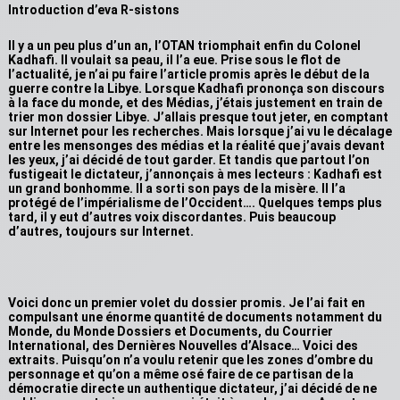
Introduction d’eva R-sistons
Il y a un peu plus d’un an, l’OTAN triomphait enfin du Colonel
Kadhafi. Il voulait sa peau, il l’a eue. Prise sous le flot de
l’actualité, je n’ai pu faire l’article promis après le début de la
guerre contre la Libye. Lorsque Kadhafi prononça son discours
à la face du monde, et des Médias, j’étais justement en train de
trier mon dossier Libye. J’allais presque tout jeter, en comptant
sur Internet pour les recherches. Mais lorsque j’ai vu le décalage
entre les mensonges des médias et la réalité que j’avais devant
les yeux, j’ai décidé de tout garder. Et tandis que partout l’on
fustigeait le dictateur, j’annonçais à mes lecteurs : Kadhafi est
un grand bonhomme. Il a sorti son pays de la misère. Il l’a
protégé de l’impérialisme de l’Occident…. Quelques temps plus
tard, il y eut d’autres voix discordantes. Puis beaucoup
d’autres, toujours sur Internet.
Voici donc un premier volet du dossier promis. Je l’ai fait en
compulsant une énorme quantité de documents notamment du
Monde, du Monde Dossiers et Documents, du Courrier
International, des Dernières Nouvelles d’Alsace… Voici des
extraits. Puisqu’on n’a voulu retenir que les zones d’ombre du
personnage et qu’on a même osé faire de ce partisan de la
démocratie directe un authentique dictateur, j’ai décidé de ne