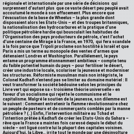
régionale et internationale par une série de décisions qui
surprennent d’autant plus que ce vaste désert peu peuplé avait
accoutumé le monde à son effacement. Plus encore que
l’évacuation de la base de Wheelus – la plus grande dont
disposaient alors les Etats-Unis – et des troupes britanniques,
la nationalisation des hydrocarbures et la pratique d’une
politique pétrolière hardie qui bousculait les habitudes de
l’Organisation des pays producteurs de pétrole, c’est l’achat
d’une centaine de Mirage à la France, en 1970, qui fera scandale
à la fois parce que Tripoli proclame son hostilité à Israël et que
Paris a mis un terme au monopole des ventes d’armes que
détenaient Londres et Washington. Parallèlement, le pays
entame un programme étonnamment ambitieux – compte tenu
du faible potentiel humain du pays – pour fertiliser le désert,
créer une industrie locale, scolariser la jeunesse et moderniser
les structures. Réformiste musulman mais non intégriste, le
Colonel Kadhafi n’entend pas se limiter au domaine matériel : Il
veut transformer la société bédouine selon les principes du
Livre vert qui expose sa « troisième théorie universelle » en
faveur d’un socialisme qui rejette le communisme et le
capitalisme. Malgré le soutien de la jeunesse, son dilemme est
le suivant : Comment entretenir la flamme révolutionnaire chez
un peuple de pasteurs et de commerçants comblés par la manne
pétrolière ? (..) Enfin, l’intervention militaire au Tchad et
l’intention prêtée à Kadhafi de créer les Etats-Unis du Sahara –
rêve que la France a maintes fois caressé depuis le début du
siècle – ont ligué contre lui la plupart des capitales voisines.
Aujourd’hui, la Libye… irrite tout le monde par une désinvolture