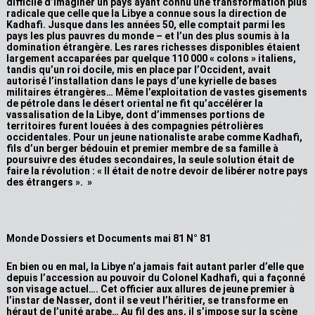
difficile d’imaginer un pays ayant connu une transformation plus
radicale que celle que la Libye a connue sous la direction de
Kadhafi. Jusque dans les années 50, elle comptait parmi les
pays les plus pauvres du monde – et l’un des plus soumis à la
domination étrangère. Les rares richesses disponibles étaient
largement accaparées par quelque 110 000 « colons » italiens,
tandis qu’un roi docile, mis en place par l’Occident, avait
autorisé l’installation dans le pays d’une kyrielle de bases
militaires étrangères… Même l’exploitation de vastes gisements
de pétrole dans le désert oriental ne fit qu’accélérer la
vassalisation de la Libye, dont d’immenses portions de
territoires furent louées à des compagnies pétrolières
occidentales. Pour un jeune nationaliste arabe comme Kadhafi,
fils d’un berger bédouin et premier membre de sa famille à
poursuivre des études secondaires, la seule solution était de
faire la révolution : « Il était de notre devoir de libérer notre pays
des étrangers ». »
Monde Dossiers et Documents mai 81 N° 81
En bien ou en mal, la Libye n’a jamais fait autant parler d’elle que
depuis l’accession au pouvoir du Colonel Kadhafi, qui a façonné
son visage actuel…. Cet officier aux allures de jeune premier à
l’instar de Nasser, dont il se veut l’héritier, se transforme en
héraut de l’unité arabe… Au fil des ans, il s’impose sur la scène