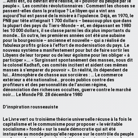
… Ainsi est, ou devrait être réalisé, le « pouvoir du peuple par le
peuple ». Les comités révolutionnaires : Comment les choses se
passent-elles dans la pratique ? Le libyen qui a vint ans
aujourd’hui est passé de la misère à l’opulence. Déjà, en 1970, le
PNB par tête atteignait 1 700 dollars – beaucoup plus que dans
la plupart des pays du Tiers-Monde – et, en dépassant en 1980
les 10 000 dollars, il se classe parmi les dix plus importants du
monde… En outre, les premières années ont été une aubaine
pour la bourgeoisie – ancienne et nouvelle – qui a réalisé de
fabuleux profits grâce à l’effort de modernisation du pays. Le
nouveau système a manifestement pour but de faire sortir les
Libyens de leur torpeur ou de leur égoïsme pour les obliger « à
participer »…. « Surgissant spontanément des masses, nous dit
le colonel Kadhafi, ces comités incitent et aident ces mêmes
masses à s’emparer du pouvoir ». En réalité, ils dépendent de
lui… Atmosphère de chasse aux sorcières : … Le commerce
extérieur a été nationalisé… procès publics contre des
profiteurs et des personnalités de l’ancien régime,
dénonciation des richesses occultes, guerre contre le marché
noir…. Le Monde P.B. 28 décembre 1980
D’inspiration rousseauiste
Le Livre vert ou troisième théorie universelle récuse à la fois le
capitalisme et le communisme pour proposer « le véritable
socialisme » fondé « sur la seule démocratie qui ait été
instaurée au monde puisqu’elle repose sur le contrôle du peuple