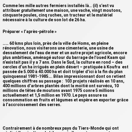
Comme les mille autres fermiers installés là… (il) s’est vu
attribuer
gratuitement
une maison, une vache, vingt moutons,
cinquante poules, cinq ruches, un tracteur et le matériel
nécessaire à la culture de son lot de 26 ha.
Préparer « l’après-pétrole »
…… 60 kms plus loin, près de la ville de Homs, en pleine
rénovation, nous visiterons une cimenterie, une usine de
dessalement de l’eau de mer et un autre projet agricole, encore
plus ambitieux, aménagé autour du barrage de l’oued Kaam qui
n’existait pas il y a 7 ans. Dans le Sud, la culture en rond – des
cercles d’un ha irrigués en plein désert – pratiquée à Koufra est
passée de 5.000 à 40.000 ha et doit tripler d’ici à la fin du plan
quinquennal 1981-1985…. Bilan impressionnant dont on retient
quelques chiffres au passage : 103 projets réalisés en 10 ans,
400 millions d’arbres plantés dont la moitié ont survécu, 10
millions de têtes de moutons avant 1975 conre 5 millions
actuellement et 1,5 million en 1970. Le pays assure sa
consommation en fruits et légumes et espère en exporter grâce
à l’accroissement des serres.
Contrairement à de nombreux pays du Tiers-Monde qui ont