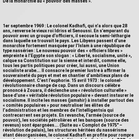
De la monarchie au « pouvoir des masses ».
1er septembre 1969 : Le colonel Kadhafi, qui n’a alors que 28
ans, renverse le vieux roi Idriss el Senoussi. En s’emparant du
pouvoir avec un groupe d’officiers, il secoue la semi-léthargie
dans laquelle se trouvait le pays. Les Libyens passent d’une
monarchie fortement masquée par l’Islam à une république de
type nassérien : Le nouveau pouvoir des « officiers libres »
empreinte à l’Egypte son slogan : « Liberté, socialisme, unité »,
calque sa Constitution sur la sienne et interdit, comme elle,
tous les partis politiques pour créer, lui aussi, une Union
socialiste arabe…. Il consacre le premier lustre à affirmer la
souveraineté du pays et met en chantier d’ambitieux plans de
développement. C’est l’euphorie. 15 avril 1973 : le colonel-
révolutionnaire change de cap. Dans un discours célèbre
prononcé à Zouara, il déclenche une « révolution culturelle »
base d’une « véritable révolution populaire » devant instaurer le
socialisme. Il incite les masses (jamahir) à installer partout des
« comités populaires » pour neutraliser les élites de
l’administration et les membres de l’intelligentsia qui
contrecarrent ses projets. En revanche, l’armée (source de
pouvoir), les sociétés pétrolières et les banques (source des
revenus) sont épargnées…. (Suite au « Complot de 1975″ –
révolution de palais), les structures héritées du nassérisme
étant désorganisées, le colonel Kadhafi en profite pour rompre