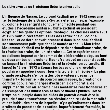
Le « Livre vert » ou troisième théorie universelle
L’influence de Nasser. Le colonel Kadhafi né en 1942 sous une
tente bédouine de la Grande-Syrte, a été fasciné par l’exemple
du colonel Nasser qu’il a longuement médité pendant ses
études à l’académie militaire… Culte exclusif au président
egyptien : les grandes options idéologiques choisies entre 1961
et 1969 sont directement issues des réflexions du colonel
Nasser… et ce dernier avait pressenti dans le colonel Kadhafi
son successeur politique dans le monde arabe… « Mon frère
Mouammar Kadhafi est le dépositaire du nationalisme arabe, de
la révolution arabe, de l’unité arabe »…. Cette expérience de
socialisme imposé par le sommet de la hiérarchie a déçu au bout
de deux années et le colonel Kadhafi a trouvé un second souffle
en lançant la « troisième théorie » et la révolution culturelle. (Il
lance) le 15 avril 1973 à Zouara les bases d’une « révolution
populaire » appelée à constituer « la troisième théorie ». La plus
grande perplexité s’empara des observateurs devant ce
transfert « torrentiel » du pouvoir aux masses, la création de
comités populaires chargés d’extirper la démocratie, de
supprimer du jour au lendemain les mentalités réactionnaires et
de s’emparer des ministères et des bâtiments publics. Cette
irruption du peuple dans les allées du pouvoir devait être le
prélude à une « transformation révolutionnaire » de la mentalité
et des habitudes hors de laquelle il n’y a qu’enlisement dans les
ornières du passé et de la routine. Imparfaitement formulée, la