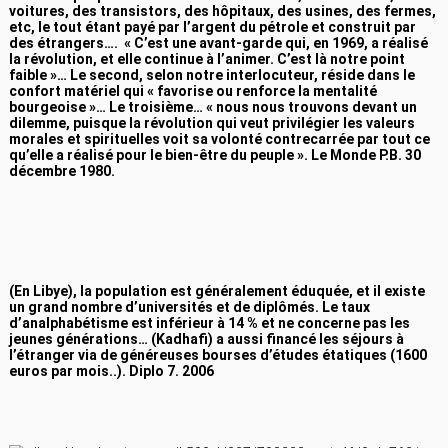
voitures, des transistors, des hôpitaux, des usines, des fermes,
etc, le tout étant payé par l’argent du pétrole et construit par
des étrangers…. « C’est une avant-garde qui, en 1969, a réalisé
la révolution, et elle continue à l’animer. C’est là notre point
faible »… Le second, selon notre interlocuteur, réside dans le
confort matériel qui « favorise ou renforce la mentalité
bourgeoise »… Le troisième… « nous nous trouvons devant un
dilemme, puisque la révolution qui veut privilégier les valeurs
morales et spirituelles voit sa volonté contrecarrée par tout ce
qu’elle a réalisé pour le bien-être du peuple ». Le Monde P.B. 30
décembre 1980.
(En Libye), la population est généralement éduquée, et il existe
un grand nombre d’universités et de diplômés. Le taux
d’analphabétisme est inférieur à 14 % et ne concerne pas les
jeunes générations… (Kadhafi) a aussi financé les séjours à
l’étranger via de généreuses bourses d’études étatiques (1600
euros par mois..). Diplo 7. 2006