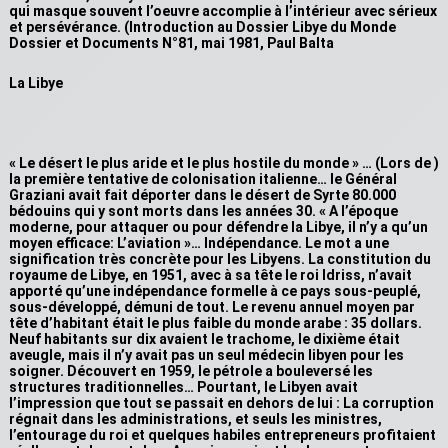
qui masque souvent l’oeuvre accomplie à l’intérieur avec sérieux
et persévérance. (Introduction au Dossier Libye du Monde
Dossier et Documents N°81, mai 1981, Paul Balta
La Libye
« Le désert le plus aride et le plus hostile du monde » … (Lors de )
la première tentative de colonisation italienne… le Général
Graziani avait fait déporter dans le désert de Syrte 80.000
bédouins qui y sont morts dans les années 30. « A l’époque
moderne, pour attaquer ou pour défendre la Libye, il n’y a qu’un
moyen efficace: L’aviation »… Indépendance. Le mot a une
signification très concrète pour les Libyens. La constitution du
royaume de Libye, en 1951, avec à sa tête le roi Idriss, n’avait
apporté qu’une indépendance formelle à ce pays sous-peuplé,
sous-développé, démuni de tout. Le revenu annuel moyen par
tête d’habitant était le plus faible du monde arabe : 35 dollars.
Neuf habitants sur dix avaient le trachome, le dixième était
aveugle, mais il n’y avait pas un seul médecin libyen pour les
soigner. Découvert en 1959, le pétrole a bouleversé les
structures traditionnelles… Pourtant, le Libyen avait
l’impression que tout se passait en dehors de lui : La corruption
régnait dans les administrations, et seuls les ministres,
l’entourage du roi et quelques habiles entrepreneurs profitaient