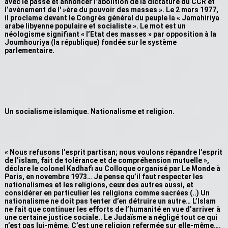
avec le passé et annoncer l’abolition de la dictature du CCR et
l’avènement de l' »ère du pouvoir des masses ». Le 2 mars 1977,
il proclame devant le Congrès général du peuple la « Jamahiriya
arabe libyenne populaire et socialiste ». Le mot est un
néologisme signifiant « l’Etat des masses » par opposition à la
Joumhouriya (la république) fondée sur le système
parlementaire.
Un socialisme islamique. Nationalisme et religion.
« Nous refusons l’esprit partisan; nous voulons répandre l’esprit
de l’islam, fait de tolérance et de compréhension mutuelle »,
déclare le colonel Kadhafi au Colloque organisé par Le Monde à
Paris, en novembre 1973… Je pense qu’il faut respecter les
nationalismes et les religions, ceux des autres aussi, et
considérer en particulier les religions comme sacrées (..) Un
nationalisme ne doit pas tenter d’en détruire un autre… L’Islam
ne fait que continuer les efforts de l’humanité en vue d’arriver à
une certaine justice sociale.. Le Judaïsme a négligé tout ce qui
n’est pas lui-même. C’est une religion refermée sur elle-même….