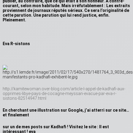
publier, au contraire, que ce qui était à son honneur. A contre-
courant, selon mon habitude. Mais irréfutablement : Les extraits
proviennent de journaux réputés sérieux. Ce sera l’originalité de
cette parution. Une parution qui lui rend justice, enfin.
Pleinement.
Eva R-sistons
http://kamitewoman.over-blog.com/article-l-appel-de-kadhafi-aux-
opprimes-libye-pays-de-cocagne-meyssan-evacue-par-eva-r-
sistons-82514947.html
En cherchant une illustration sur Google, j’ai atterri sur ce site…
et finalement
sur un de mes posts sur Kadhafi ! Visitez le site : Il est
intéressant ! eva