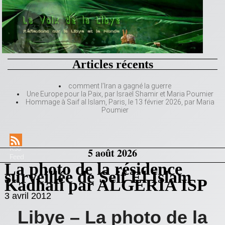
Articles récents
comment l’Iran a gagné la guerre
Une Europe pour la Paix, par Israël Shamir et Maria Poumier
Hommage à Saif al Islam, Paris, le 13 février 2026, par Maria
Poumier
RSS
5 août 2026
Feed
La photo de la résidence
surveillée de Seif El Islam
Kadhafi par ALGERIA ISP
3 avril 2012
Libye – La photo de la