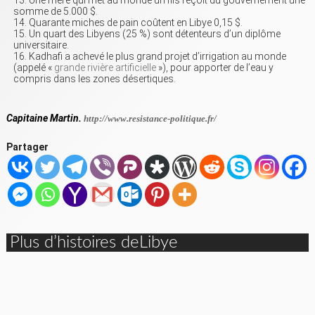
Une mère qui met au monde un fils reçoit du gouvernement une
somme de 5.000 $.
Quarante miches de pain coûtent en Libye 0,15 $.
Un quart des Libyens (25 %) sont détenteurs d’un diplôme
universitaire.
Kadhafi a achevé le plus grand projet d’irrigation au monde
(appelé «
grande rivière artificielle
»), pour apporter de l’eau y
compris dans les zones désertiques.
Capitaine Martin.
http://www.resistance-politique.fr/
Partager
Plus d’histoires deLibye