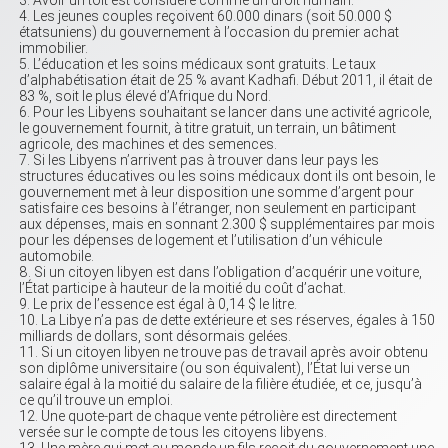
Avoir un toit est considéré comme un droit humain.
Les jeunes couples reçoivent 60.000 dinars (soit 50.000 $
étatsuniens) du gouvernement à l’occasion du premier achat
immobilier.
L’éducation et les soins médicaux sont gratuits. Le taux
d’alphabétisation était de 25 % avant Kadhafi. Début 2011, il était de
83 %, soit le plus élevé d’Afrique du Nord.
Pour les Libyens souhaitant se lancer dans une activité agricole,
le gouvernement fournit, à titre gratuit, un terrain, un bâtiment
agricole, des machines et des semences.
Si les Libyens n’arrivent pas à trouver dans leur pays les
structures éducatives ou les soins médicaux dont ils ont besoin, le
gouvernement met à leur disposition une somme d’argent pour
satisfaire ces besoins à l’étranger, non seulement en participant
aux dépenses, mais en sonnant 2.300 $ supplémentaires par mois
pour les dépenses de logement et l’utilisation d’un véhicule
automobile.
Si un citoyen libyen est dans l’obligation d’acquérir une voiture,
l’État participe à hauteur de la moitié du coût d’achat.
Le prix de l’essence est égal à 0,14 $ le litre.
La Libye n’a pas de dette extérieure et ses réserves, égales à 150
milliards de dollars, sont désormais gelées.
Si un citoyen libyen ne trouve pas de travail après avoir obtenu
son diplôme universitaire (ou son équivalent), l’État lui verse un
salaire égal à la moitié du salaire de la filière étudiée, et ce, jusqu’à
ce qu’il trouve un emploi.
Une quote-part de chaque vente pétrolière est directement
versée sur le compte de tous les citoyens libyens.