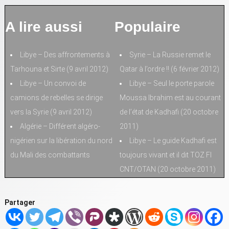
A lire aussi
Populaire
Libye – Des affrontements à
Syrie – La Russie remet le
Tarhouna et Sirte (9 avril 2012)
Qatar à l’ordre !! (6 février 2012)
Libye – Un convoi de
Libye – Seul le porte parole
camions de rebelles se dirige
Moussa Ibrahim est au courant
vers la Syrie (9 avril 2012)
de l’état de Kadhafi (20 octobre
Algérie – Différent algéro-
2011)
nigérien sur la libération du nord
Libye – Le guide Kadhafi est
du Mali des combattants
toujours vivant et il dit TOZ FI
CNT/OTAN (20 octobre 2011)
Partager