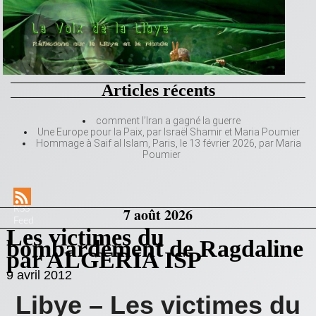
Articles récents
comment l’Iran a gagné la guerre
Une Europe pour la Paix, par Israël Shamir et Maria Poumier
Hommage à Saif al Islam, Paris, le 13 février 2026, par Maria
Poumier
RSS
7 août 2026
Feed
Les victimes du
bombardement de Ragdaline
par ALGERIA ISP
9 avril 2012
Libye – Les victimes du