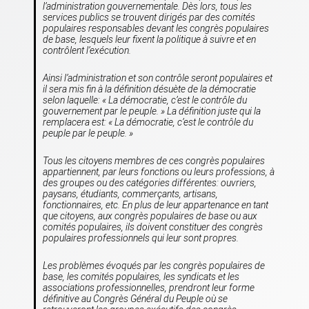
l’administration gouvernementale. Dès lors, tous les
services publics se trouvent dirigés par des comités
populaires responsables devant les congrès populaires
de base, lesquels leur fixent la politique à suivre et en
contrôlent l’exécution.
Ainsi l’administration et son contrôle seront populaires et
il sera mis fin à la définition désuète de la démocratie
selon laquelle: « La démocratie, c’est le contrôle du
gouvernement par le peuple. » La définition juste qui la
remplacera est: «
La démocratie, c’est le contrôle du
peuple par le peuple
. »
Tous les citoyens membres de ces congrès populaires
appartiennent, par leurs fonctions ou leurs professions, à
des groupes ou des catégories différentes: ouvriers,
paysans, étudiants, commerçants, artisans,
fonctionnaires, etc. En plus de leur appartenance en tant
que citoyens, aux congrès populaires de base ou aux
comités populaires, ils doivent constituer des congrès
populaires professionnels qui leur sont propres.
Les problèmes évoqués par les congrès populaires de
base, les comités populaires, les syndicats et les
associations professionnelles, prendront leur forme
définitive au Congrès Général du Peuple où se