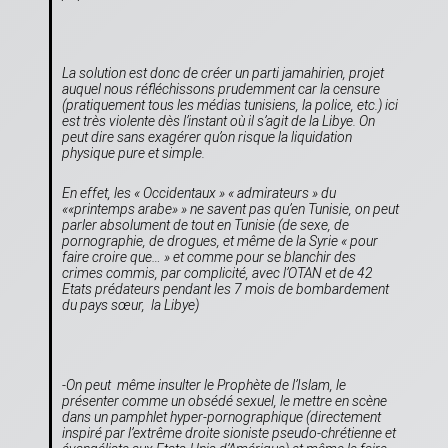
La solution est donc de créer un parti jamahirien, projet
auquel nous réfléchissons prudemment car la censure
(pratiquement tous les médias tunisiens, la police, etc.) ici
est très violente dès l’instant où il s’agit de la Libye. On
peut dire sans exagérer qu’on risque la liquidation
physique pure et simple.
En effet, les « Occidentaux » « admirateurs » du
««printemps arabe» » ne savent pas qu’en Tunisie, on peut
parler absolument de tout en Tunisie (de sexe, de
pornographie, de drogues, et même de la Syrie « pour
faire croire que… » et comme pour se blanchir des
crimes commis, par complicité, avec l’OTAN et de 42
Etats prédateurs pendant les 7 mois de bombardement
du pays sœur, la Libye)
-On peut même insulter le Prophète de l’Islam, le
présenter comme un obsédé sexuel, le mettre en scène
dans un pamphlet hyper-pornographique (directement
inspiré par l’extrême droite sioniste pseudo-chrétienne et