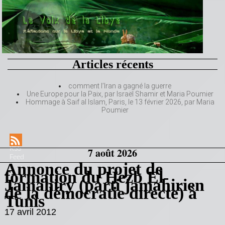
Articles récents
comment l’Iran a gagné la guerre
Une Europe pour la Paix, par Israël Shamir et Maria Poumier
Hommage à Saif al Islam, Paris, le 13 février 2026, par Maria
Poumier
RSS
7 août 2026
Feed
Annonce du projet de
formation du Hezb El-
Jamahiry (parti jamahirien
de la démocratie directe) à
Tunis
17 avril 2012