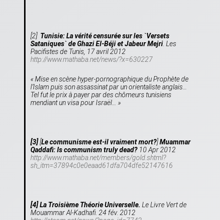
[2]
Tunisie: La vérité censurée sur les `Versets
Sataniques` de Ghazi El-Béji et Jabeur Mejri
. Les
Pacifistes de Tunis, 17 avril 2012
http://www.mathaba.net/news/?x=630227
«
Mise en scène hyper-pornographique du Prophète de
l’Islam puis son assassinat par un orientaliste anglais…
Tel fut le prix à payer par des chômeurs tunisiens
mendiant un visa pour Israël… »
[3]
[
Le communisme est-il vraiment mort?
]
Muammar
Qaddafi: Is communism truly dead?
10 Apr 2012
http://www.mathaba.net/members/gold.shtml?
sh_itm=37894c0e0eaad61dfa704dfe52147616
[4]
La Troisième Théorie Universelle.
Le Livre Vert de
Mouammar Al-Kadhafi. 24 fév. 2012