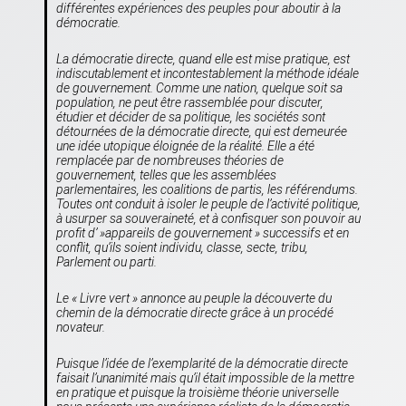
différentes expériences des peuples pour aboutir à la
démocratie.
La démocratie directe, quand elle est mise pratique, est
indiscutablement et incontestablement la méthode idéale
de gouvernement. Comme une nation, quelque soit sa
population, ne peut être rassemblée pour discuter,
étudier et décider de sa politique, les sociétés sont
détournées de la démocratie directe, qui est demeurée
une idée utopique éloignée de la réalité. Elle a été
remplacée par de nombreuses théories de
gouvernement, telles que les assemblées
parlementaires, les coalitions de partis, les référendums.
Toutes ont conduit à isoler le peuple de l’activité politique,
à usurper sa souveraineté, et à confisquer son pouvoir au
profit d’ »
appareils de gouvernement
» successifs et en
conflit, qu’ils soient individu, classe, secte, tribu,
Parlement ou parti.
Le « Livre vert » annonce au peuple la découverte du
chemin de la démocratie directe grâce à un procédé
novateur.
Puisque l’idée de l’exemplarité de la démocratie directe
faisait l’unanimité mais qu’il était impossible de la mettre
en pratique et puisque la troisième théorie universelle