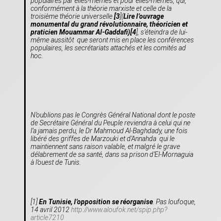
populaires par elles-mêmes et pour elles-mêmes, qui,
conformément à la théorie marxiste et celle de la
troisième théorie universelle
[3
](
Lire l’ouvrage
monumental du grand révolutionnaire, théoricien et
praticien Mouammar Al-Gaddafi)[4
], s’éteindra de lui-
même aussitôt que seront mis en place les conférences
populaires, les secrétariats attachés et les comités ad
hoc.
N’oublions pas le Congrès Général National dont le poste
de Secrétaire Général du Peuple reviendra à celui qui ne
l’a jamais perdu, le Dr Mahmoud Al-Baghdady, une fois
libéré des griffes de Marzouki et d’Annahda qui le
maintiennent sans raison valable, et malgré le grave
délabrement de sa santé, dans sa prison d’El-Mornaguia
à l’ouest de Tunis.
[1]
En Tunisie, l’opposition se réorganise
. Pas loufoque,
14 avril 2012
http://www.aloufok.net/spip.php?
article7210