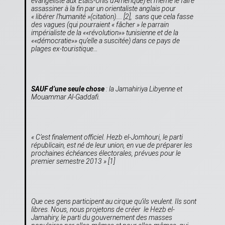
évangéliste aux Etats-Unis d’Amérique) et même le faire
assassiner à la fin par un orientaliste anglais pour
« libérer l’humanité »(citation)…. [2], sans que cela fasse
des vagues (qui pourraient « fâcher » le parrain
impérialiste de la ««révolution»» tunisienne et de la
««démocratie»» qu’elle a suscitée) dans ce pays de
plages ex-touristique…
SAUF d’une seule chose
: la Jamahiriya Libyenne et
Mouammar Al-Gaddafi.
« C’est finalement officiel. Hezb el-Jomhouri, le parti
républicain, est né de leur union, en vue de préparer les
prochaines échéances électorales, prévues pour le
premier semestre 2013 »
[1]
Que ces gens participent au cirque qu’ils veulent. Ils sont
libres. Nous, nous projetons de créer le Hezb el-
Jamahiry, le parti du gouvernement des masses