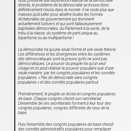
nous présente une expérience réaliste de la démocratie
directe, le problème de la démocratie se trouve donc
définitivement résolu dans le monde. Il ne reste plus aux
masses qu’à lutter pour abattre toutes les formes
dictatoriales de gouvernement qui dominent
actuellement l’univers et qui sont fallacieusement
baptisées démocraties; du Parlement à la secte, de la
tribu à la classe, du système de parti unique au
bipartisme ou au multipartisme !
La démocratie n’a qu’une seule forme et une seule théorie.
Les différences et les divergences entre les systèmes
dits démocratiques sont la preuve qu’ils ne sont pas
démocratiques. Le pouvoir du peuple n’a qu’un seul
visage et on peut réaliser le pouvoir populaire que d’une
seule manière: par les congrès populaires et les comités
populaires: «
Pas de démocratie sans congrès
populaires
» et
des comités populaires partout
.
Premièrement, le peuple se divise en congrès populaires
de base. Chaque congrès choisit son secrétariat.
L’ensemble de ces secrétariats forment à leur tour des
congrès populaires, congrès différents de ceux de la
base.
Puis l’ensemble des congrès populaires de base choisit
des comités administratifs populaires pour remplacer