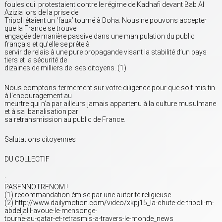
foules qui protestaient contre le régime de Kadhafi devant Bab Al
Azizia lors de la prise de
Tripoli étaient un ‘faux’ tourné à Doha. Nous ne pouvons accepter
que la France se trouve
engagée de manière passive dans une manipulation du public
français et qu’elle se prête à
servir de relais à une pure propagande visant la stabilité d’un pays
tiers et la sécurité de
dizaines de milliers de ses citoyens. (1)
Nous comptons fermement sur votre diligence pour que soit mis fin
à l’encouragement au
meurtre qui n’a par ailleurs jamais appartenu à la culture musulmane
et à sa banalisation par
sa retransmission au public de France.
Salutations citoyennes
DU COLLECTIF
:
PASENNOTRENOM !
(1) recommandation émise par une autorité religieuse
(2) http://www.dailymotion.com/video/xkpj15_la-chute-de-tripoli-m-
abdeljalil-avoue-le-mensonge-
tourne-au-qatar-et-retrasmis-a-travers-le-monde_news