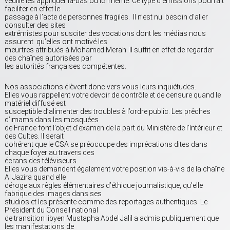
veuille les appliquer là-bas ou ici même. Ce type d’émissions pourrait
faciliter en effet le
passage à l’acte de personnes fragiles. Il n’est nul besoin d’aller
consulter des sites
extrémistes pour susciter des vocations dont les médias nous
assurent qu’elles ont motivé les
meurtres attribués à Mohamed Merah. Il suffit en effet de regarder
des chaînes autorisées par
les autorités françaises compétentes.
Nos associations élèvent donc vers vous leurs inquiétudes.
Elles vous rappellent votre devoir de contrôle et de censure quand le
matériel diffusé est
susceptible d’alimenter des troubles à l’ordre public. Les prêches
d’imams dans les mosquées
de France font l’objet d’examen de la part du Ministère de l’Intérieur et
des Cultes. Il serait
cohérent que le CSA se préoccupe des imprécations dites dans
chaque foyer au travers des
écrans des téléviseurs.
Elles vous demandent également votre position vis-à-vis de la chaîne
Al Jazira quand elle
déroge aux règles élémentaires d’éthique journalistique, qu’elle
fabrique des images dans ses
studios et les présente comme des reportages authentiques. Le
Président du Conseil national
de transition libyen Mustapha Abdel Jalil a admis publiquement que
les manifestations de