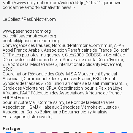
< http://www.dailymotion.com/video/xh5fjn_21fev11-qaradawi-
condamne-a-mort-kadhafi-stfr_news >
Le Collectif PasEnNotreNom
www.pasennotrenom.org
collectif.pasennotrenom.org
contact@pasennotrenom.org
Convergence des Causes, NordSud-PatrimoineCommmun, AFA «
Appel Franco Arabe », Association Panafricaine de France, Collectif
GTT « Les patriotes malgaches », Cités2000, CODESCI « Comité de
Défense des Institutions et de la Souveraineté de la Côte d’Ivoire »,
« Le pont de la Méditerranée », International Solidarity Movement,
C.R.C.
Coordination Régionale des Cités, M.S.A Mouvement Syndical
Associatif, Communauté des syriens en France, FSC « Front
Syndical de Classes », « Si l’union africaine se faisait maintenant… »,
Cercle des Volontaires, CPLA Coordination pour la Paix en Libye
Africaine,FAAF Fédération des Associations Africaine de France,
FORAM Forum
pour un Autre Mali, Comité Valmy, Le Pont de la Méditerranée.
Association HGMJ « Halte aux Génocides Mémoire et Justice »,
Association Centro Bolivariano Documencion y Analisis
Estrategicos (liste ouverte)
Partager