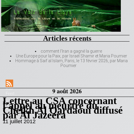
Articles récents
comment l’Iran a gagné la guerre
Une Europe pour la Paix, par Israël Shamir et Maria Poumier
Hommage à Saif al Islam, Paris, le 13 février 2026, par Maria
Poumier
RSS
9 août 2026
Feed
Lettre au CSA concernant
l’appel au meurtre du
Cheikh Al Qardaoui diffusé
par Al Jazeera
11 juillet 2012