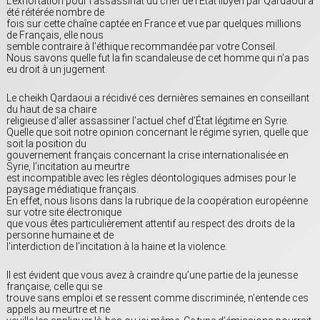
L’exhortation pour l’assassinat du chef de l’État libyen par Qardaoui a
été réitérée nombre de
fois sur cette chaîne captée en France et vue par quelques millions
de Français, elle nous
semble contraire à l’éthique recommandée par votre Conseil.
Nous savons quelle fut la fin scandaleuse de cet homme qui n’a pas
eu droit à un jugement.
Le cheikh Qardaoui a récidivé ces dernières semaines en conseillant
du haut de sa chaire
religieuse d’aller assassiner l’actuel chef d’État légitime en Syrie.
Quelle que soit notre opinion concernant le régime syrien, quelle que
soit la position du
gouvernement français concernant la crise internationalisée en
Syrie, l’incitation au meurtre
est incompatible avec les règles déontologiques admises pour le
paysage médiatique français.
En effet, nous lisons dans la rubrique de la coopération européenne
sur votre site électronique
que vous êtes particulièrement attentif au respect des droits de la
personne humaine et de
l’interdiction de l’incitation à la haine et la violence.
Il est évident que vous avez à craindre qu’une partie de la jeunesse
française, celle qui se
trouve sans emploi et se ressent comme discriminée, n’entende ces
appels au meurtre et ne