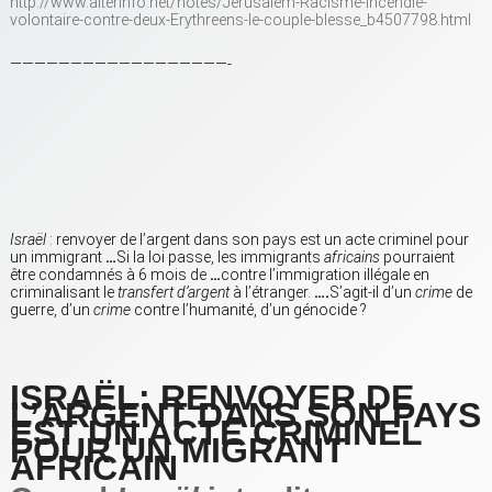
http://www.alterinfo.net/notes/Jerusalem-Racisme-Incendie-
volontaire-contre-deux-Erythreens-le-couple-blesse_b4507798.html
——————————————————-
Israël
: renvoyer de l’argent dans son pays est un acte criminel pour
un immigrant
…
Si la loi passe, les immigrants
africains
pourraient
être condamnés à 6 mois de
…
contre l’immigration illégale en
criminalisant le
transfert d’argent
à l’étranger.
….
S’agit-il d’un
crime
de
guerre, d’un
crime
contre l’humanité, d’un génocide ?
ISRAËL: RENVOYER DE
L’ARGENT DANS SON PAYS
EST UN ACTE CRIMINEL
POUR UN MIGRANT
AFRICAIN