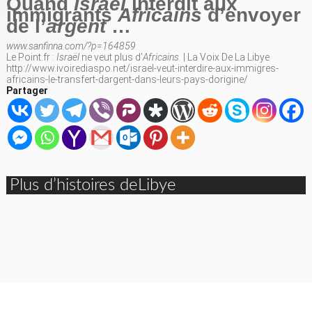
Quand
Israël
interdit aux
immigrants
Africains
d’envoyer
de l’
argent
…
www.sanfinna.com/?p=164859
Le Point.fr :
Israël
ne veut plus d’
Africains
. | La Voix De La Libye
http://www.ivoirediaspo.net/israel-veut-interdire-aux-immigres-
africains-le-transfert-dargent-dans-leurs-pays-dorigine/
Partager
Plus d’histoires deLibye