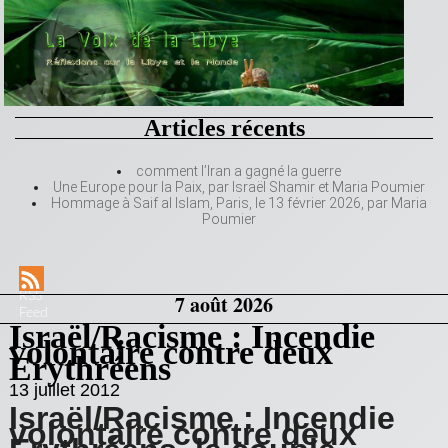
Articles récents
comment l’Iran a gagné la guerre
Une Europe pour la Paix, par Israël Shamir et Maria Poumier
Hommage à Saif al Islam, Paris, le 13 février 2026, par Maria
Poumier
RSS
7 août 2026
Feed
Israël/Racisme : Incendie
volontaire contre deux
Erythréens
13 juillet 2012
Israël/Racisme : Incendie
volontaire contre deux