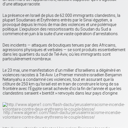
d’une attaque raciste.
La présence en Israël de plus de 62.000 immigrants clandestins, la
plupart Soudanais et Érythréens entrés par le Sinaï égyptien, a
provoqué depuis le mois de mai des violences et une polémique
politique. L’expulsion des ressortissants du Soudan du Sud a
commencé en juin à la suite d’une vaste opération d’arrestations.
Des incidents — attaques de boutiques tenues par des Africains,
agressions physiques et verbales — se sont produits essentiellement
dans les quartiers du sud de Tel-Aviv, où les immigrants sont
particulièrement nombreux.
Le 23 mai, une manifestation d’un millier d’Israéliens a dégénéré en
violences racistes à Tel-Aviv. Le Premier ministre israélien Benjamin
Netanyahu a condamné ces violences, tout en assurant que la
clôture de 250 km qu’Israël est en train de construire le long de sa
frontière avec l’Égypte serait achevée d’ici la fin de l’année et que les
clandestins seraient « bientôt » renvoyés dans leur pays d’origine.
http://www.algerie1.com/flash-dactu/jerusalemracisme-incendie-
volontaire-contre-deux-erythreens-le-couple-blesse/