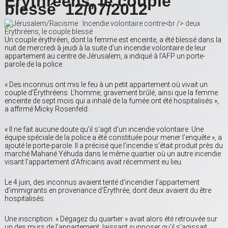
Erythréens, le couple
blessé 12/07/2012
Un couple érythréen, dont la femme est enceinte, a été blessé dans la
nuit de mercredi à jeudi à la suite d’un incendie volontaire de leur
appartement au centre de Jérusalem, a indiqué à l’AFP un porte-
parole de la police.
« Des inconnus ont mis le feu à un petit appartement où vivait un
couple d’Érythréens. L’homme, gravement brûlé, ainsi que la femme
enceinte de sept mois qui a inhalé de la fumée ont été hospitalisés »,
a affirmé Micky Rosenfeld.
« Il ne fait aucune doute qu’il s’agit d’un incendie volontaire. Une
équipe spéciale de la police a été constituée pour mener l’enquête », a
ajouté le porte-parole. Il a précisé que l’incendie s’était produit près du
marché Mahané Yéhuda dans le même quartier où un autre incendie
visant l’appartement d’Africains avait récemment eu lieu.
Le 4 juin, des inconnus avaient tenté d’incendier l’appartement
d’immigrants en provenance d’Érythrée, dont deux avaient du être
hospitalisés.
Une inscription: « Dégagez du quartier » avait alors été retrouvée sur
un des murs de l’appartement, laissant supposer qu’il s’agissait