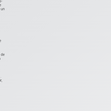
s-
e
 un
e
 de
n
…
r,