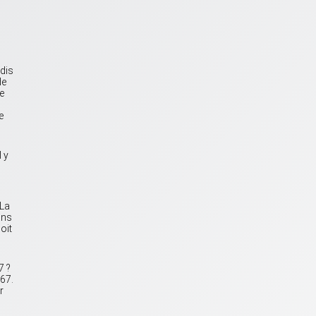
 dis
de
de
e
l y
 La
ans
oit
7 ?
67.
r