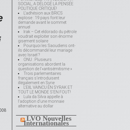
SOCIAL, A DÉLOGÉ LA PENSÉE
POLITIQUE CRITIQUE!
L’adhésion aux BRICS
e
explose : 19 pays font leur
demande avant le sommet
annuel
Irak – Cet eldorado du pétrole
voudrait exploiter son énorme
i
gisement solaire
Pourquoi les Saoudiens ont-
ils décommandé leur mariage
avec Israël ?
ONU : Plusieurs
organisations abordent la
question de l’«antisémitisme »
Trois parlementaires
français s’introduisent
illégalement en Syrie
L’EIIL VAINCU EN SYRAK ET
TOUT LE MONDE S’EN FOUT!
Lula da Silva appelle à
l’adoption d’une monnaie
alternative au dollar
008
LVO Nouvelles
Internationales