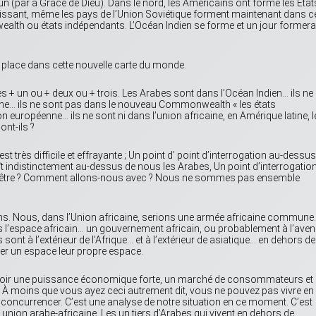
un (par a Grâce de Dieu). Dans le nord, les Américains ont formé les Etat
uissant, même les pays de l’Union Soviétique forment maintenant dans c
h ou états indépendants. L’Océan Indien se forme et un jour formera
ne place dans cette nouvelle carte du monde.
s + un ou + deux ou + trois. Les Arabes sont dans l’Océan Indien… ils ne
ine… ils ne sont pas dans le nouveau Commonwealth « les états
n européenne… ils ne sont ni dans l’union africaine, en Amérique latine, l
nt-ils ?
 très difficile et effrayante ; Un point d’ point d’interrogation au-dessus
aît indistinctement au-dessus de nous les Arabes, Un point d’interrogatio
s être ? Comment allons-nous avec ? Nous ne sommes pas ensemble
ins. Nous, dans l’Union africaine, serions une armée africaine commune
’espace africain… un gouvernement africain, ou probablement à l’aveni
 sont à l’extérieur de l’Afrique… et à l’extérieur de asiatique… en dehors de
mer un espace leur propre espace.
voir une puissance économique forte, un marché de consommateurs et
. À moins que vous ayez ceci autrement dit, vous ne pouvez pas vivre en
à concurrencer. C’est une analyse de notre situation en ce moment. C’est
 union arabe-africaine. Les un tiers d’Arabes qui vivent en dehors de