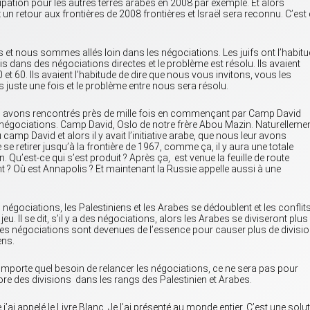
upation pour les autres terres arabes en 2008 par exemple. Et alors
 retour aux frontières de 2008 frontières et Israël sera reconnu. C’est
t nous sommes allés loin dans les négociations. Les juifs ont l’habit
s dans des négociations directes et le problème est résolu. Ils avaient
0 et 60. Ils avaient l’habitude de dire que nous vous invitons, vous les
 juste une fois et le problème entre nous sera résolu.
les avons rencontrés près de mille fois en commençant par Camp David
 négociations. Camp David, Oslo de notre frère Abou Mazin. Naturellement
 camp David et alors il y avait l’initiative arabe, que nous leur avons
 retirer jusqu’à la frontière de 1967, comme ça, il y aura une totale
 Qu’est-ce qui s’est produit ? Après ça, est venue la feuille de route
t ? Où est Annapolis ? Et maintenant la Russie appelle aussi à une
es négociations, les Palestiniens et les Arabes se dédoublent et les conflit
u. Il se dit, s’il y a des négociations, alors les Arabes se diviseront plus
Et les négociations sont devenues de l’essence pour causer plus de divisi
ens.
’importe quel besoin de relancer les négociations, ce ne sera pas pour
re des divisions dans les rangs des Palestinien et Arabes.
j’ai appelé le Livre Blanc. Je l’ai présenté au monde entier. C’est une solu