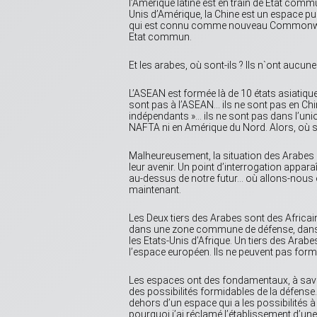
l’Amérique latine est en train de Etat comm
Unis d’Amérique, la Chine est un espace p
qui est connu comme nouveau Commonwealt
Etat commun.
Et les arabes, où sont-ils ? Ils n`ont aucu
L’ASEAN est formée là de 10 états asiatique
sont pas à l’ASEAN… ils ne sont pas en Ch
indépendants »… ils ne sont pas dans l’unio
NAFTA ni en Amérique du Nord. Alors, où so
Malheureusement, la situation des Arabes est
leur avenir. Un point d’interrogation appar
au-dessus de notre futur… où allons-nou
maintenant.
Les Deux tiers des Arabes sont des Africa
dans une zone commune de défense, dans l
les Etats-Unis d’Afrique. Un tiers des Arabes
l’espace européen. Ils ne peuvent pas for
Les espaces ont des fondamentaux, à sa
des possibilités formidables de la défense
dehors d’un espace qui a les possibilités 
pourquoi j’ai réclamé l’établissement d’une