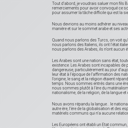
Tout d’abord, je voudrais saluer mon fils B
remerciements pour avoir convoqué ce som
pour assumer la tâche difficile qui est la si
Nous devrions au moins adhérer au nivea
manière et sur le sommet arabe et ses acti
Quand nous parlons des Turcs, on voit qu’il
nous parlons des Italiens, ils ont l’état ita
nous parlons des Arabes, ils n’ont aucun ét
Les Arabes sont une nation sans état, toutes
existence. Les Arabes sont incapables de pro
dangereuse, particulièrement au jour d’aujo
leur état à l’époque de l’affirmation des nati
l’origine, le sang et la religion étaient rép
temps. Nous sommes entrés dans une ère où l
nous sommes plutôt à l’ère du matériali
nationalisme, de la religion, de la langue et 
Nous avons répandu la langue… le nationa
autre ère, l’ère de la globalisation et des 
matériels communs qui n’a aucune relation av
Les Européens ont établi un Etat commun, l