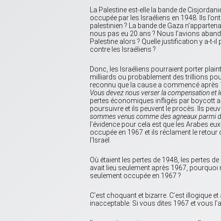
La Palestine est-elle la bande de Cisjordani
occupée par les Israéliens en 1948. Ils l’o
palestinien ? La bande de Gaza n’appartenait-
nous pas eu 20 ans ? Nous l’avions abando
Palestine alors ? Quelle justification y a-t
contre les Israéliens ?
Donc, les Israéliens pourraient porter plai
milliards ou probablement des trillions po
reconnu que la cause a commencé après 1
Vous devez nous verser la compensation et l
pertes économiques infligés par boycott aux
poursuivre et ils peuvent le procès. Ils peu
sommes venus comme des agneaux parmi de
l’évidence pour cela est que les Arabes eu
occupée en 1967 et ils réclament le retour 
l’Israël.
Où étaient les pertes de 1948, les pertes de 
avait lieu seulement après 1967, pourquoi 
seulement occupée en 1967 ?
C’est choquant et bizarre. C’est illogique e
inacceptable. Si vous dites 1967 et vous l