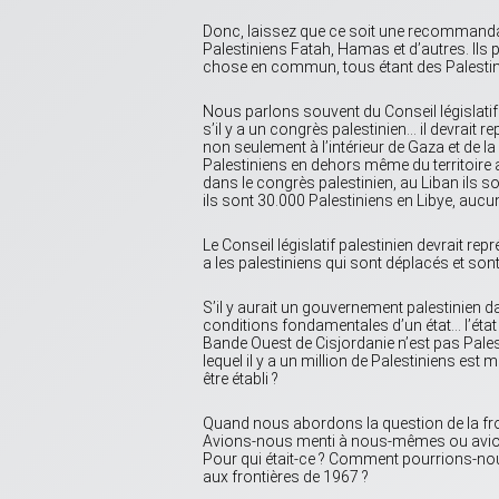
Donc, laissez que ce soit une recommandati
Palestiniens Fatah, Hamas et d’autres. Ils 
chose en commun, tous étant des Palestin
Nous parlons souvent du Conseil législatif p
s’il y a un congrès palestinien… il devrait 
non seulement à l’intérieur de Gaza et de la 
Palestiniens en dehors même du territoire a
dans le congrès palestinien, au Liban ils so
ils sont 30.000 Palestiniens en Libye, aucun
Le Conseil législatif palestinien devrait re
a les palestiniens qui sont déplacés et sont
S’il y aurait un gouvernement palestinien dan
conditions fondamentales d’un état… l’état pa
Bande Ouest de Cisjordanie n’est pas Pales
lequel il y a un million de Palestiniens est m
être établi ?
Quand nous abordons la question de la front
Avions-nous menti à nous-mêmes ou avion
Pour qui était-ce ? Comment pourrions-nou
aux frontières de 1967 ?