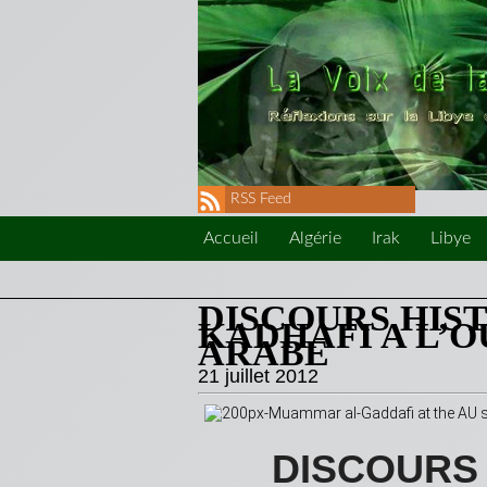
RSS Feed
Accueil
Algérie
Irak
Libye
DISCOURS HIS
KADHAFI A L’
ARABE
21 juillet 2012
DISCOURS 