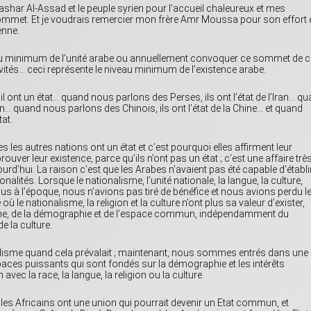
ashar Al-Assad et le peuple syrien pour l’accueil chaleureux et mes
met. Et je voudrais remercier mon frère Amr Moussa pour son effort 
enne.
u minimum de l’unité arabe ou annuellement convoquer ce sommet de c
vités… ceci représente le niveau minimum de l’existence arabe.
 ont un état… quand nous parlons des Perses, ils ont l’état de l’Iran… q
lien… quand nous parlons des Chinois, ils ont l’état de la Chine… et quand
at.
 les autres nations ont un état et c’est pourquoi elles affirment leur
uver leur existence, parce qu’ils n’ont pas un état ; c’est une affaire trè
urd’hui. La raison c’est que les Arabes n’avaient pas été capable d’établi
onalités. Lorsque le nationalisme, l’unité nationale, la langue, la culture,
andus à l’époque, nous n’avions pas tiré de bénéfice et nous avions perdu l
e nationalisme, la religion et la culture n’ont plus sa valeur d’exister,
sme, de la démographie et de l’espace commun, indépendamment du
de la culture.
lisme quand cela prévalait ; maintenant, nous sommes entrés dans une
espaces puissants qui sont fondés sur la démographie et les intérêts
ec la race, la langue, la religion ou la culture.
es Africains ont une union qui pourrait devenir un Etat commun, et