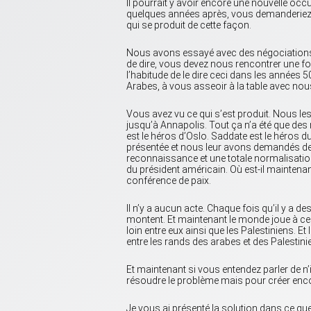
Il pourrait y avoir encore une nouvelle occ
quelques années après, vous demanderiez un
qui se produit de cette façon.
Nous avons essayé avec des négociations e
de dire, vous devez nous rencontrer une foi
l’habitude de le dire ceci dans les années 5
Arabes, à vous asseoir à la table avec nous
Vous avez vu ce qui s’est produit. Nous 
jusqu’à Annapolis. Tout ça n’a été que des
est le héros d’Oslo. Saddate est le héros du
présentée et nous leur avons demandés de se
reconnaissance et une totale normalisation.
du président américain. Où est-il maintenan
conférence de paix.
Il n’y a aucun acte. Chaque fois qu’il y a d
montent. Et maintenant le monde joue à ce je
loin entre eux ainsi que les Palestiniens. 
entre les rands des arabes et des Palestini
Et maintenant si vous entendez parler de n
résoudre le problème mais pour créer enco
Je vous ai présenté la solution dans ce que 