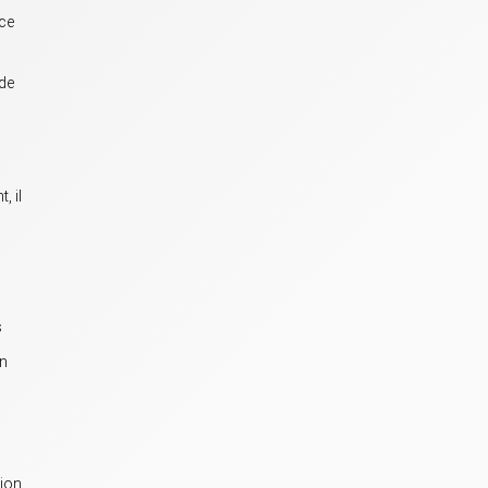
 ce
ude
, il
s
on
tion