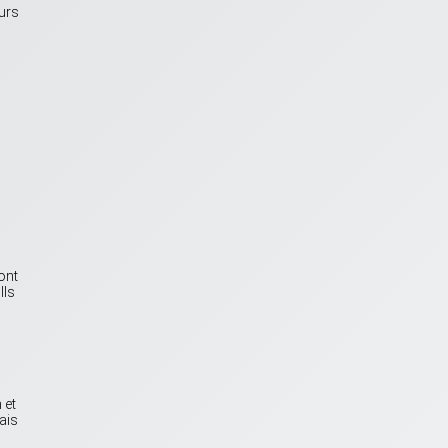
eurs
ont
Ils
 et
ais