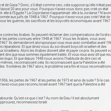
e et de Gaza ? Donc, s’il était comme ceci, cela suppose qu’elle n’était pa
nt laissé 20 ans pour vous. Pourquoi n’aviez-vous donc pas créé un état
 elle à l’Egypte ? La Cisjordanie n’appartenait- elle à la Jordanie ? N’avo
nnée aux juifs de 1948 à 1967. Pourquoi n’avez-vous pas créé l’état de 
-il pour les guerres, les sacrifices et les boycotts économiques avant 1967
nte contre les Arabes. Ils peuvent réclamer des compensations de l’ordre
ur les pertes connues entre 1948 et 1967. Vous les Arabes, vous avez
967. Ils demanderont alors
pourquoi vous nous avez combattus avant 19
es réparations
. Et que diriez-vous du soi-disant boycott israélien et des
 Israéliens. Alors les Arabes doivent aller et payer ce prix. Ils peuvent 
vent dire que
nous sommes injustement traités
.
Et vous nous avez dit que no
s loups.
Et que depuis 1948 nous avions l’habitude de dire ceci et
x-mêmes, reconnaissent cela. Ils reconnaissent que la Palestine a été
des frontières de 1967 alors, le problème sera fini et nous reconnaîtrion
1956, les pertes de 1967 et les pertes de 1973 et ainsi de suite ? Si le cas
n’avez-vous pas reconnu Israël avant 1967 tant que la Palestine a été
t absurde. Qu’est-ce que c’est ? Au nom de Dieu ! Il est absolument
’approuvez, reconnaissez Israël.