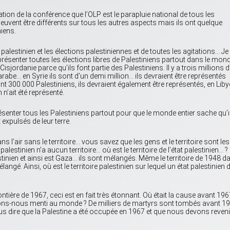
on de la conférence que l’OLP est le parapluie national de tous les
peuvent être différents sur tous les autres aspects mais ils ont quelque
iens.
alestinien et les élections palestiniennes et de toutes les agitations… Je
représenter toutes les élections libres de Palestiniens partout dans le mon
Cisjordanie parce qu’ils font partie des Palestiniens. Il y a trois millions 
rabe… en Syrie ils sont d’un demi million… ils devraient être représentés
nt 300.000 Palestiniens, ils devraient également être représentés, en Liby
 n’ait été représenté.
présenter tous les Palestiniens partout pour que le monde entier sache qu’i
 expulsés de leur terre.
s l’air sans le territoire… vous savez que les gens et le territoire sont les
lestinien n’a aucun territoire… où est le territoire de l’état palestinien… ?
tinien et ainsi est Gaza… ils sont mélangés. Même le territoire de 1948 d
élangé. Ainsi, où est le territoire palestinien sur lequel un état palestinien d
ière de 1967, ceci est en fait très étonnant. Où était la cause avant 196
s-nous menti au monde ? De milliers de martyrs sont tombés avant 19
s dire que la Palestine a été occupée en 1967 et que nous devons reveni