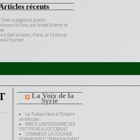
Articles récents
’Iran a gagné la guerre
e pour la Paix, par Israël Shamir et
er
 Saif al Islam, Paris, le 13 février
aria Poumier
T
La Voix de la
Syrie
La Türkiye face à l’Empire
américain
BRICS: L’ADVERSAIRE QUI
FAIT PEUR A L’OCCIDENT
COMMENT LA COCAÏNE,
FORMIDABLE TRANQUILISANT