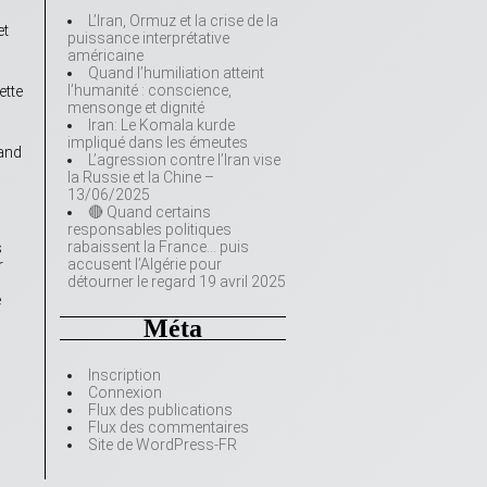
L’Iran, Ormuz et la crise de la
et
puissance interprétative
américaine
Quand l’humiliation atteint
l’humanité : conscience,
ette
mensonge et dignité
Iran: Le Komala kurde
impliqué dans les émeutes
uand
L’agression contre l’Iran vise
la Russie et la Chine –
13/06/2025
🔴 Quand certains
responsables politiques
rabaissent la France… puis
s
accusent l’Algérie pour
r
détourner le regard 19 avril 2025
e
Méta
Inscription
Connexion
Flux des publications
Flux des commentaires
Site de WordPress-FR