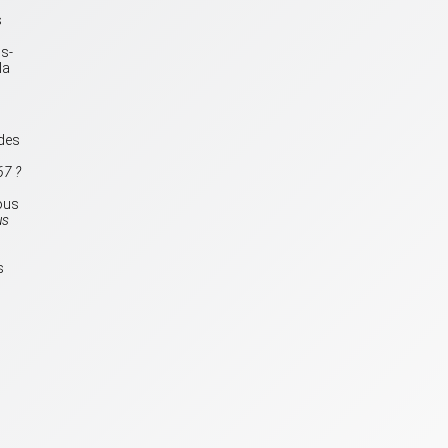
s
ns-
la
 des
67 ?
vous
us
s