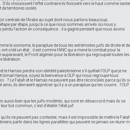
n. S’ils choisissent l’effet contraire ils finissent vers le haut comme sect
de territoires isolés.
tion centrale de l’Arabe au sujet dont nous parlons beaucoup…
étape par étape, jusqu’à ce que nous sommes arrivés où nous y
 perdu l’action en conséquence… il a gagné pendant que nous avons
omme le sionisme, le parapluie de tous les extrémistes juifs de droite et de
s ont créé un état… il est comme l’ANC qui a mené le combat pour la
auparavant, le Front algérien pour la libération qui regroupait toutes les
e libération.
t le Hamas perdra son identité palestinienne s’il quittait l’OLP que je ne
 et Ismail Haniya, soyez la bienvenue à OLP qui nous regroupe tous.
… ? Le Fatah et le Hamas ne peuvent pas être réconciliés parce qu’ils s
insi, ils devraient apprécier qu’il y a un parapluie qui les couvre… l’OLP. 
s aussi bien que les juifs modérés, qui sont en désaccord mais ils se
ur but commun, c’est d’établir l’état juif.
n qu’ils ne peuvent pas contester, mais il est impossible de mettre le Fatah
iniens partir dans les lignes parallèles qui peuvent ne jamais se réunir m