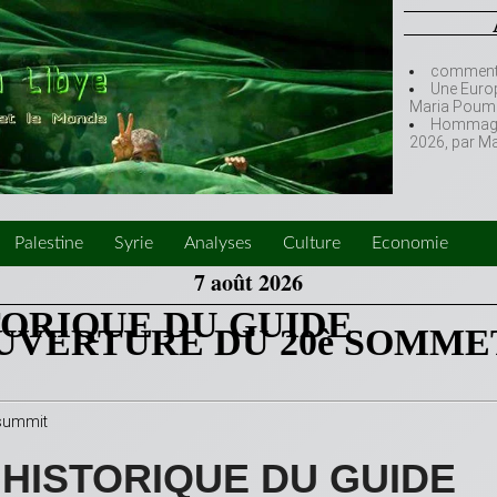
comment l
Une Europ
Maria Poumi
Hommage à
2026, par M
Palestine
Syrie
Analyses
Culture
Economie
7 août 2026
TORIQUE DU GUIDE
OUVERTURE DU 20è SOMME
HISTORIQUE DU GUIDE