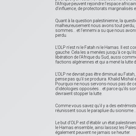
l’Afrique peuvent rejoindre l’espace africai
d’influence, de protectorats marginalisés et 
Quant à la question palestinienne, la ques
malheureusement nous avons tout perdu, 
sommes… et l’ennemi a su que nous avons
perdu.
L’OLP n’est ni le Fatah ni le Hamas. Il est c
gauche. Cela les a menées jusqu’à ce qu’il
libération de l’Afrique du Sud, aussi comme 
factions algériennes et qui a mené la lutte d
L’OLP ne devrait pas être diminué au Fatah, e
pense pas qu’il se produira. Khalid Mishal
Pourquoi ne nous servons-nous pas de ceci
d’idéologies opposées… et parce qu’ils sont a
devraient stopper la lutte.
Comme vous savez qu’il y a des extrémiste
réunissent sous le parapluie du sionisme… le
Le but d’OLP est d’établir un état palestinie
le Hamas ensemble, ainsi laissez les Palest
également peuvent ne jamais se heurter.