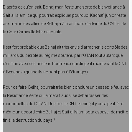
D’après ce qu’on sait, Belhaj manifeste une sorte de bienveillance à
Saif al Islam, ce qui pourrait expliquer pourquoi Kadhafi junior reste
aux mains des alliés de Belhaj à Zintan, hors d’atteinte du CNT et de
la Cour Criminelle Internationale.
Il est fort probable que Belhaj ait très envie d’arracher le contrôle des
milliards du pétrole au régime soutenu par l’OTAN tout autant que
d’en finir avec ses anciens bourreaux qui dirigent maintenant le CNT
à Benghazi (quand ils ne sont pas à l’étranger).
Pour ce faire, Belhaj pourrait très bien conclure un cessez le feu avec
la Résistance Verte qui aimerait aussi se débarrasser des
marionnettes de l’OTAN. Une fois le CNT éliminé, il y aura peut-être
même un accord entre Belhaj et Saif al Islam pour essayer de mettre
fin à la destruction du pays ?