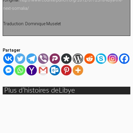
l’original:
http://www.counterpunch.org/2012/07/25/is-libya-the-
next-somalia/
Traduction: Dominique Muselet
Partager
Plus d’histoires deLibye