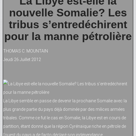
La Libye est-elle la
nouvelle Somalie? Les
tribus s’entredéchirent
pour la manne pétrolière
THOMAS C. MOUNTAIN
Jeudi 26 Juillet 2012
La Libye semble en passe de devenir la prochaine Somalie avec la
plus grande partie du pays déjà dominée par des milices armées
tribales. Comme ce fut le cas en Somalie, la Libye est en cours de
partition, étant donné que la région Cyrénaïque riche en pétrole de
l’ouest du pays a de facto déclaré son indépendance.