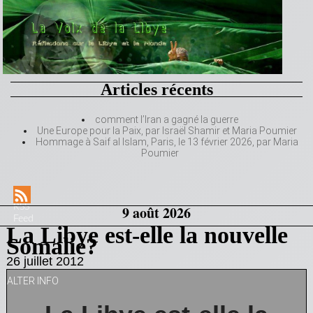
Articles récents
comment l’Iran a gagné la guerre
Une Europe pour la Paix, par Israël Shamir et Maria Poumier
Hommage à Saif al Islam, Paris, le 13 février 2026, par Maria
Poumier
RSS
9 août 2026
Feed
La Libye est-elle la nouvelle
Somalie?
26 juillet 2012
ALTER INFO