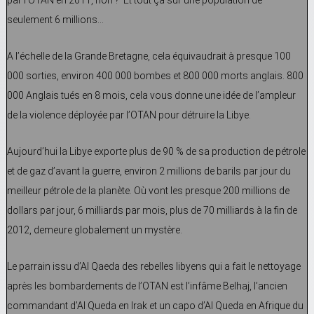
par l’OTAN en 2011, non ? Et tout ça sur une population de
seulement 6 millions…
A l’échelle de la Grande Bretagne, cela équivaudrait à presque 100
000 sorties, environ 400 000 bombes et 800 000 morts anglais. 800
000 Anglais tués en 8 mois, cela vous donne une idée de l’ampleur
de la violence déployée par l’OTAN pour détruire la Libye.
Aujourd’hui la Libye exporte plus de 90 % de sa production de pétrole
et de gaz d’avant la guerre, environ 2 millions de barils par jour du
meilleur pétrole de la planète. Où vont les presque 200 millions de
dollars par jour, 6 milliards par mois, plus de 70 milliards à la fin de
2012, demeure globalement un mystère.
Le parrain issu d’Al Qaeda des rebelles libyens qui a fait le nettoyage
après les bombardements de l’OTAN est l’infâme Belhaj, l’ancien
commandant d’Al Queda en Irak et un capo d’Al Queda en Afrique du