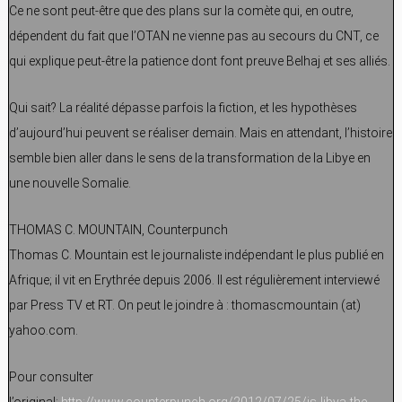
Ce ne sont peut-être que des plans sur la comète qui, en outre,
dépendent du fait que l’OTAN ne vienne pas au secours du CNT, ce
qui explique peut-être la patience dont font preuve Belhaj et ses alliés.
Qui sait? La réalité dépasse parfois la fiction, et les hypothèses
d’aujourd’hui peuvent se réaliser demain. Mais en attendant, l’histoire
semble bien aller dans le sens de la transformation de la Libye en
une nouvelle Somalie.
THOMAS C. MOUNTAIN, Counterpunch
Thomas C. Mountain est le journaliste indépendant le plus publié en
Afrique; il vit en Erythrée depuis 2006. Il est régulièrement interviewé
par Press TV et RT. On peut le joindre à : thomascmountain (at)
yahoo.com.
Pour consulter