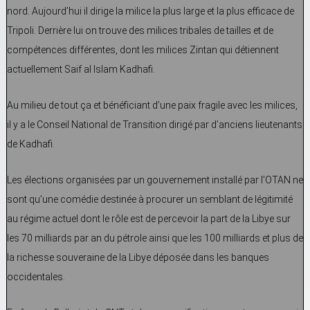
nord. Aujourd’hui il dirige la milice la plus large et la plus efficace de
Tripoli. Derrière lui on trouve des milices tribales de tailles et de
compétences différentes, dont les milices Zintan qui détiennent
actuellement Saif al Islam Kadhafi.
Au milieu de tout ça et bénéficiant d’une paix fragile avec les milices,
il y a le Conseil National de Transition dirigé par d’anciens lieutenants
de Kadhafi.
Les élections organisées par un gouvernement installé par l’OTAN ne
sont qu’une comédie destinée à procurer un semblant de légitimité
au régime actuel dont le rôle est de percevoir la part de la Libye sur
les 70 milliards par an du pétrole ainsi que les 100 milliards et plus de
la richesse souveraine de la Libye déposée dans les banques
occidentales.