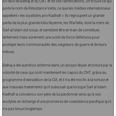
En face de Belhaj et du CNT et de ses ramifications, on trouve ce qui
porte le nom de Résistance Verte, ce que les médias internationaux
appellent « les loyalistes pro-Kadhafi ». Ils regroupent un grande
partie de la plus grande tribu libyenne, les Warfalla, dont la mère de
Saif al Islam est issue, et semblent être en train de constituer,
lentement mais sûrement, une sorte de force défensive pour
protéger leurs communautés des seigneurs de guerre et de leurs
milices.
Belhaj a été autrefois enfermé dans un donjon libyen et torturé par la
volonté de ceux qui sont maintenant les capos du CNT, grâce au
programme d’extradition de la CIA, et il n’a été mis fin à la torture et
aux mauvais traitements qu’il subissait que lorsque Saif al Islam
Kadhafi a convaincu son père de lui pardonner ainsi qu’à ses
acolytes en échange d’une promesse de coexistence pacifique qu’il
n’a pas tenue longtemps.