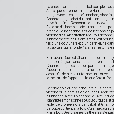
La crise islamo-islamiste bat son plein au 
Alors que le premier ministre Hamadi Jebali
parti, le vice-président d’Ennahda, Abdel
Ghannouchi, le chef du parti islamiste, de
pays à l’abîme. Rencontre et interview.
Avec sa djellaba bleu ciel et sa chéchia pou
arabe qu’européenne, ses collections de po
violoncelles, Abdelfattah Mourou détonne
sinistre théâtre de l’islamisme.C’est pourt
fils d’une couturière et d’un cafetier, né da
la capitale, qui a fondé l’islamisme tunisi
Bien avant Rached Ghannouchi qui m’a rejoint
rappeler, étayant ainsi sa remise en cause
Ghannouchi, président du parti islamiste, e
l’appareil dans une lutte fratricide contre 
Jebali. Ce dernier veut former un nouveau
le meurtre de l’opposant laïque Chokri Bela
La crise politique se dénouera ou s’aggra
victoire ou la démission de Jebali. Abdelfa
d’Ennahda, a reçu Marianne le 14 février da
islamiste emprisonné sous Bourguiba et q
violence prônée alors par Jebali et Ghanno
baroque qui tient à la fois d’un magasin d’a
Pierre Loti. Des dizaines de théières s’ent