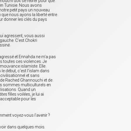
uchi doit se retirer pour que
e en Tunisie. Nous avons
 notre petit pays un nouveau
que nous ayons la liberté entre
our donner les clés du pays
 qui agressent, vous aussi
e gauche. C’est Chokri
ssiné.
 agressé et Ennahda ne m’a pas
s toutes ces violences. Je
a mouvance islamiste. Elle
le début, c’est l’islam dans
ivilisationnel et sans
re de Rached Ghannouchi et de
us sommes multiculturels en
ilisations. Quand un
 filles voilées, je lui ai
s acceptable pour les
mment voyez-vous l’avenir ?
ouvoir dans quelques mois.