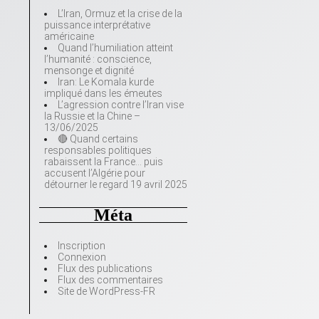
L’Iran, Ormuz et la crise de la
puissance interprétative
américaine
Quand l’humiliation atteint
l’humanité : conscience,
mensonge et dignité
Iran: Le Komala kurde
impliqué dans les émeutes
L’agression contre l’Iran vise
la Russie et la Chine –
13/06/2025
🔴 Quand certains
responsables politiques
rabaissent la France… puis
accusent l’Algérie pour
détourner le regard 19 avril 2025
Méta
Inscription
Connexion
Flux des publications
Flux des commentaires
Site de WordPress-FR