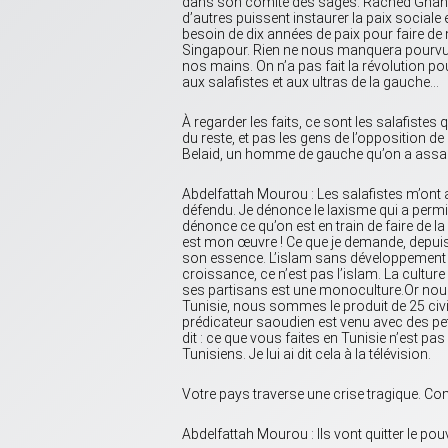
dans son comité des sages. Rached Ghanno
d’autres puissent instaurer la paix social
besoin de dix années de paix pour faire de
Singapour. Rien ne nous manquera pourvu 
nos mains. On n’a pas fait la révolution p
aux salafistes et aux ultras de la gauche…
À regarder les faits, ce sont les salafistes
du reste, et pas les gens de l’opposition d
Belaid, un homme de gauche qu’on a assa
Abdelfattah Mourou : Les salafistes m’ont
défendu. Je dénonce le laxisme qui a permi
dénonce ce qu’on est en train de faire de l
est mon œuvre ! Ce que je demande, depuis 
son essence. L’islam sans développement c
croissance, ce n’est pas l’islam. La cultu
ses partisans est une monoculture.Or no
Tunisie, nous sommes le produit de 25 civ
prédicateur saoudien est venu avec des petites
dit : ce que vous faites en Tunisie n’est pa
Tunisiens. Je lui ai dit cela à la télévision.
Votre pays traverse une crise tragique. Co
Abdelfattah Mourou : Ils vont quitter le p