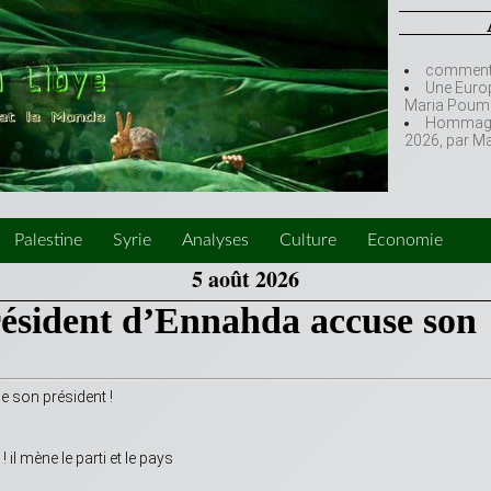
comment l
Une Europ
Maria Poumi
Hommage à
2026, par M
Palestine
Syrie
Analyses
Culture
Economie
5 août 2026
président d’Ennahda accuse son
e son président !
il mène le parti et le pays