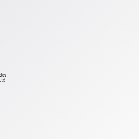
 des
uté