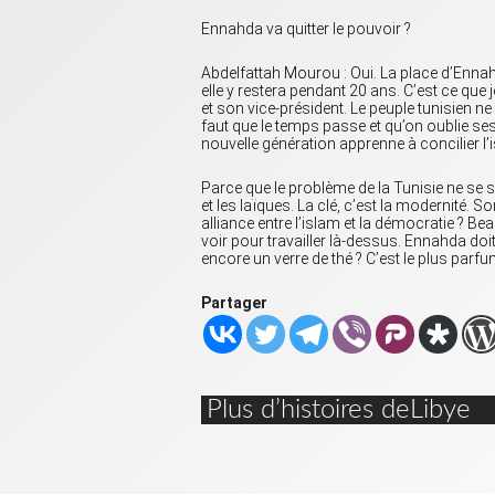
Ennahda va quitter le pouvoir ?
Abdelfattah Mourou : Oui. La place d’Ennah
elle y restera pendant 20 ans. C’est ce que
et son vice-président. Le peuple tunisien ne
faut que le temps passe et qu’on oublie ses 
nouvelle génération apprenne à concilier l’i
Parce que le problème de la Tunisie ne se s
et les laïques. La clé, c’est la modernité
alliance entre l’islam et la démocratie ? 
voir pour travailler là-dessus. Ennahda do
encore un verre de thé ? C’est le plus parf
Partager
Plus d’histoires deLibye