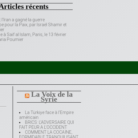
Articles récents
’Iran a gagné la guerre
e pour la Paix, par Israël Shamir et
er
 Saif al Islam, Paris, le 13 février
aria Poumier
La Voix de la
Syrie
La Türkiye face à l’Empire
américain
BRICS: L’ADVERSAIRE QUI
FAIT PEUR A L’OCCIDENT
COMMENT LA COCAÏNE,
FORMIDABLE TRANQUILISANT