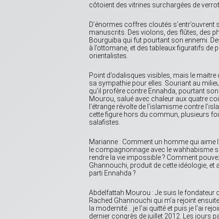
côtoient des vitrines surchargées de verrote
D’énormes coffres cloutés s’entr’ouvrent
manuscrits. Des violons, des flûtes, des 
Bourguiba qui fut pourtant son ennemi. De
à l’ottomane, et des tableaux figuratifs de 
orientalistes.
Point d’odalisques visibles, mais le maitre
sa sympathie pour elles. Souriant au mili
qu’il profère contre Ennahda, pourtant son «
Mourou, salué avec chaleur aux quatre coin
l’étrange révolte de l’islamisme contre l’is
cette figure hors du commun, plusieurs foi
salafistes.
Marianne : Comment un homme qui aime l’art e
le compagnonnage avec le wahhabisme saoud
rendre la vie impossible ? Comment pouv
Ghannouchi, produit de cette idéologie, et 
parti Ennahda ?
Abdelfattah Mourou : Je suis le fondateur de
Rached Ghannouchi qui m’a rejoint ensuite. J
la modernité… je l’ai quitté et puis je l’ai re
dernier congrès de juillet 2012. Les jours