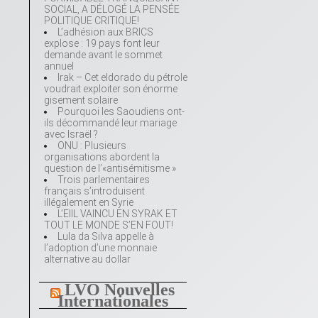
SOCIAL, A DÉLOGÉ LA PENSÉE
POLITIQUE CRITIQUE!
L’adhésion aux BRICS
explose : 19 pays font leur
demande avant le sommet
annuel
Irak – Cet eldorado du pétrole
voudrait exploiter son énorme
gisement solaire
Pourquoi les Saoudiens ont-
ils décommandé leur mariage
avec Israël ?
ONU : Plusieurs
organisations abordent la
question de l’«antisémitisme »
Trois parlementaires
français s’introduisent
illégalement en Syrie
L’EIIL VAINCU EN SYRAK ET
TOUT LE MONDE S’EN FOUT!
Lula da Silva appelle à
l’adoption d’une monnaie
alternative au dollar
LVO Nouvelles
Internationales