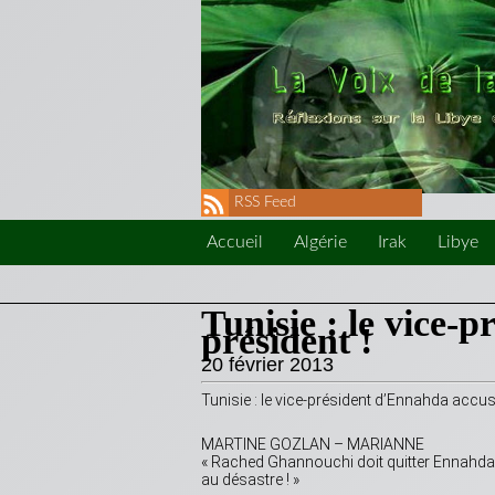
RSS Feed
Accueil
Algérie
Irak
Libye
Tunisie : le vice-
président !
20 février 2013
Tunisie : le vice-président d’Ennahda accus
MARTINE GOZLAN – MARIANNE
« Rached Ghannouchi doit quitter Ennahda ! 
au désastre ! »