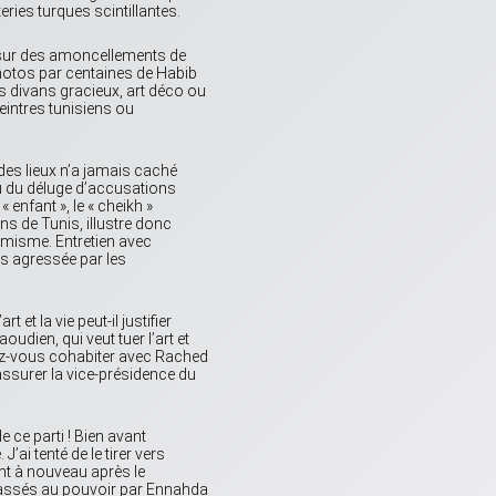
ries turques scintillantes.
 sur des amoncellements de
photos par centaines de Habib
s divans gracieux, art déco ou
peintres tunisiens ou
 des lieux n’a jamais caché
eu du déluge d’accusations
 enfant », le « cheikh »
s de Tunis, illustre donc
lamisme. Entretien avec
s agressée par les
t la vie peut-il justifier
ien, qui veut tuer l’art et
ez-vous cohabiter avec Rached
assurer la vice-présidence du
 ce parti ! Bien avant
’ai tenté de le tirer vers
joint à nouveau après le
 passés au pouvoir par Ennahda