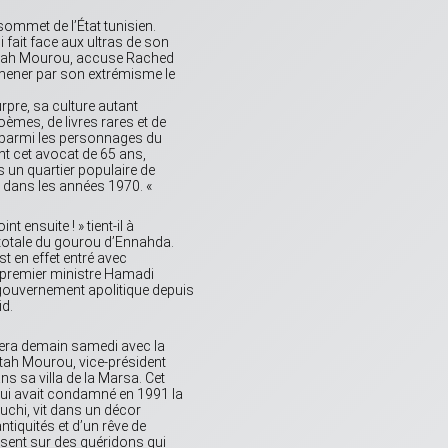
sommet de l’État tunisien.
 fait face aux ultras de son
fattah Mourou, accuse Rached
 mener par son extrémisme le
rpre, sa culture autant
èmes, de livres rares et de
 parmi les personnages du
ant cet avocat de 65 ans,
ns un quartier populaire de
en dans les années 1970. «
 ensuite ! » tient-il à
 totale du gourou d’Ennahda.
st en effet entré avec
le premier ministre Hamadi
 gouvernement apolitique depuis
id.
vera demain samedi avec la
ttah Mourou, vice-président
ns sa villa de la Marsa. Cet
ui avait condamné en 1991 la
uchi, vit dans un décor
ntiquités et d’un rêve de
assent sur des guéridons qui