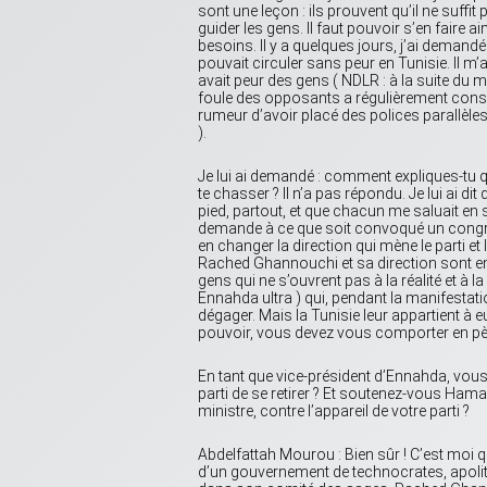
sont une leçon : ils prouvent qu’il ne suff
guider les gens. Il faut pouvoir s’en faire a
besoins. Il y a quelques jours, j’ai deman
pouvait circuler sans peur en Tunisie. Il m’
avait peur des gens ( NDLR : à la suite du m
foule des opposants a régulièrement con
rumeur d’avoir placé des polices parallèles 
).
Je lui ai demandé : comment expliques-tu qu
te chasser ? Il n’a pas répondu. Je lui ai dit 
pied, partout, et que chacun me saluait en
demande à ce que soit convoqué un congr
en changer la direction qui mène le parti et
Rached Ghannouchi et sa direction sont en tr
gens qui ne s’ouvrent pas à la réalité et à
Ennahda ultra ) qui, pendant la manifestati
dégager. Mais la Tunisie leur appartient à e
pouvoir, vous devez vous comporter en père
En tant que vice-président d’Ennahda, vo
parti de se retirer ? Et soutenez-vous Hamad
ministre, contre l’appareil de votre parti ?
Abdelfattah Mourou : Bien sûr ! C’est moi qui
d’un gouvernement de technocrates, apolitiqu