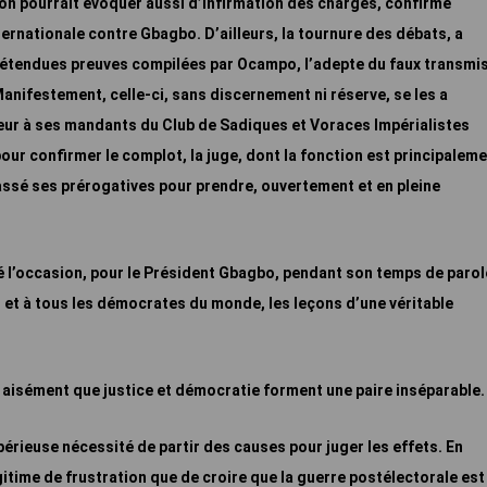
’on pourrait évoquer aussi d’infirmation des charges, confirme
ernationale contre Gbagbo. D’ailleurs, la tournure des débats, a
rétendues preuves compilées par Ocampo, l’adepte du faux transmis
anifestement, celle-ci, sans discernement ni réserve, se les a
ur à ses mandants du Club de Sadiques et Voraces Impérialistes
our confirmer le complot, la juge, dont la fonction est principalem
passé ses prérogatives pour prendre, ouvertement et en pleine
té l’occasion, pour le Président Gbagbo, pendant son temps de parol
s, et à tous les démocrates du monde, les leçons d’une véritable
aisément que justice et démocratie forment une paire inséparable.
périeuse nécessité de partir des causes pour juger les effets. En
gitime de frustration que de croire que la guerre postélectorale est