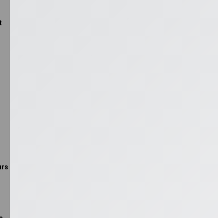
t
urs