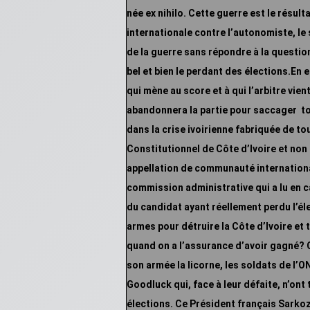
née ex nihilo. Cette guerre est le résu
internationale contre l’autonomiste, l
de la guerre sans répondre à la question
bel
et bien le perdant des élections.
En e
qui mène au score et à qui l’arbitre vie
abandonnera la partie pour saccager
to
dans la crise ivoirienne fabriquée de to
Constitutionnel de Côte d’Ivoire et non
appellation de communauté internation
commission administrative qui a lu en c
du candidat ayant réellement perdu l’éle
armes pour détruire la Côte d’Ivoire et 
quand on a l’assurance d’avoir gagné? C
son armée la licorne, les soldats de 
Goodluck qui, face à leur défaite, n’ont 
élections.
Ce Président français Sarkoz