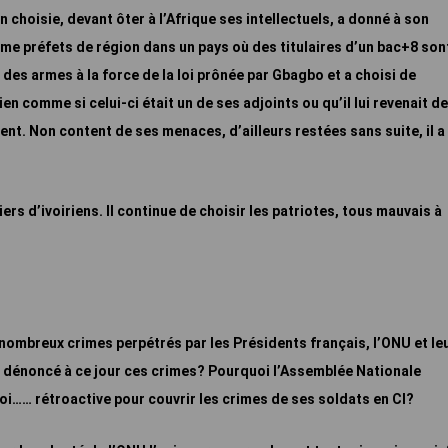
n choisie, devant ôter à l’Afrique ses intellectuels, a donné à son
e préfets de région dans un pays où des titulaires d’un bac+8 son
 des armes à la force de la loi prônée par Gbagbo et a choisi de
ien comme si celui-ci était un de ses adjoints ou qu’il lui revenait de
ent. Non content de ses menaces, d’ailleurs restées sans suite, il a
ers d’ivoiriens. Il continue de choisir les patriotes, tous mauvais à
nombreux crimes perpétrés par les Présidents français, l’ONU et le
 dénoncé à ce jour ces crimes? Pourquoi l’Assemblée Nationale
loi…… rétroactive pour couvrir les crimes de ses soldats en CI?