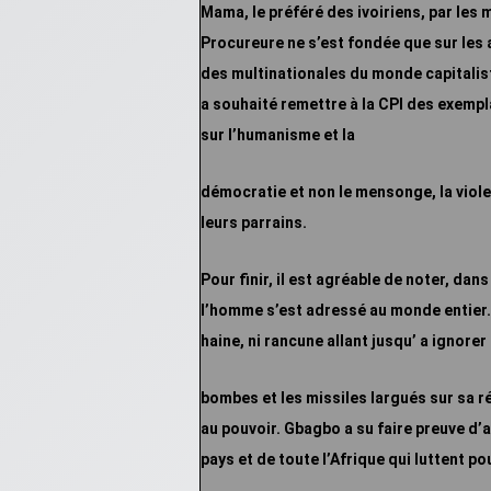
Mama, le préféré des ivoiriens, par
les 
Procureure ne s’est fondée que sur les 
des multinationales du monde capitalist
a souhaité remettre à la CPI des exempla
sur l’humanisme et la
démocratie et non le mensonge, la viole
leurs parrains.
Pour finir, il est agréable de noter, dan
l’homme s’est adressé au monde entier. 
haine, ni rancune allant jusqu’ a ignorer
bombes et les missiles largués sur sa r
au pouvoir
. Gbagbo a su faire preuve d’
pays et de toute l’Afrique qui luttent po