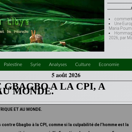
comment l
Une Europ
Maria Poumi
Hommage à
2026, par M
Palestine
Syrie
Analyses
Culture
Economie
5 août 2026
 GBAGBO A LA CPI, A
AU MONDE.
AFRIQUE ET AU MONDE.
contre Gbagbo à la CPI, comme si la culpabilité de l’homme est la