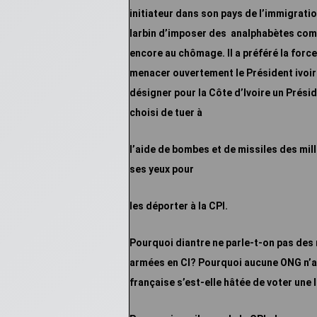
initiateur dans son pays de l’immigratio
larbin
d’imposer des
analphabètes comm
encore au chômage. Il a préféré la force
menacer
ouvertement le
Président ivoir
désigner pour la Côte d’Ivoire un Présid
choisi de tuer à
l’aide de
bombes et de missiles des milli
ses yeux pour
les déporter à la CPI.
Pourquoi diantre ne parle-t-on pas des 
armées en CI? Pourquoi aucune ONG n’a
française s’est-elle hâtée de voter une 