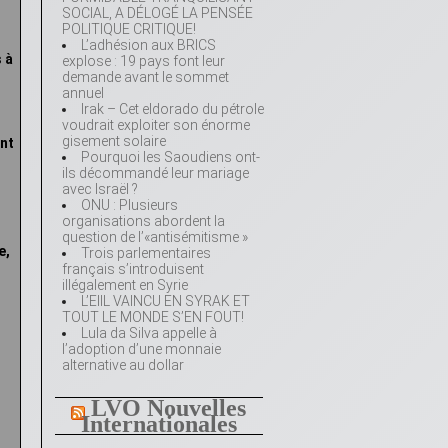
SOCIAL, A DÉLOGÉ LA PENSÉE
POLITIQUE CRITIQUE!
L’adhésion aux BRICS
 à
explose : 19 pays font leur
demande avant le sommet
annuel
Irak – Cet eldorado du pétrole
voudrait exploiter son énorme
gisement solaire
ent
Pourquoi les Saoudiens ont-
ils décommandé leur mariage
avec Israël ?
ONU : Plusieurs
organisations abordent la
question de l’«antisémitisme »
e,
Trois parlementaires
français s’introduisent
illégalement en Syrie
L’EIIL VAINCU EN SYRAK ET
TOUT LE MONDE S’EN FOUT!
Lula da Silva appelle à
l’adoption d’une monnaie
alternative au dollar
LVO Nouvelles
Internationales