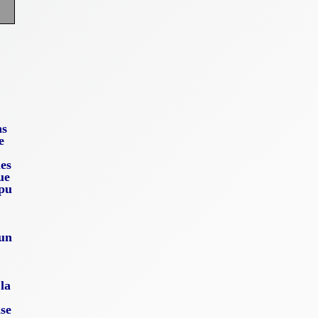
ns
e
mes
ue
 pu
 un
 la
nse