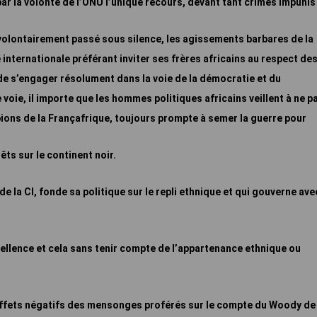
par la volonté de l’ONU l’unique recours, devant tant crimes impunis
volontairement passé sous silence, les agissements barbares de la
nternationale préférant inviter ses frères africains au respect de
 de s’engager résolument dans la voie de la démocratie et du
voie, il importe que les hommes politiques africains veillent à ne p
pions de la Françafrique, toujours prompte à semer la guerre pour
ts sur le continent noir.
 de la CI, fonde sa politique sur le repli ethnique et qui gouverne ave
xcellence et cela sans tenir compte de l’appartenance ethnique ou
effets négatifs des mensonges proférés sur le compte du Woody de