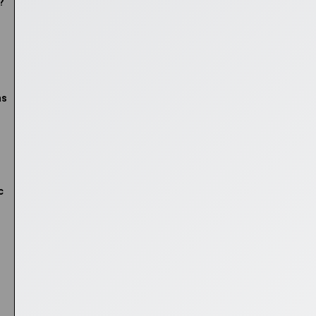
?
s
as
c