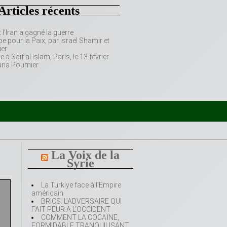
Articles récents
’Iran a gagné la guerre
e pour la Paix, par Israël Shamir et
er
 Saif al Islam, Paris, le 13 février
aria Poumier
La Voix de la
Syrie
La Türkiye face à l’Empire
américain
BRICS: L’ADVERSAIRE QUI
FAIT PEUR A L’OCCIDENT
COMMENT LA COCAÏNE,
FORMIDABLE TRANQUILISANT