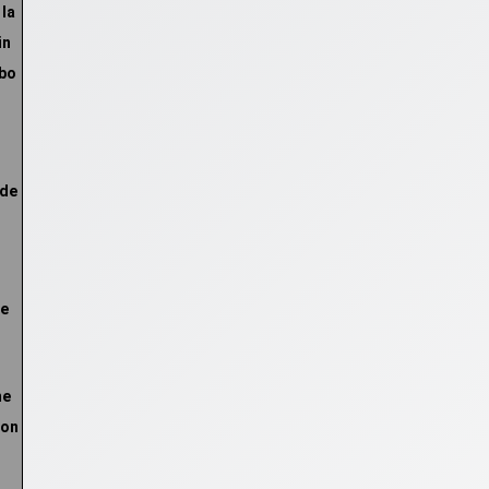
 la
in
bo
 de
ne
me
son