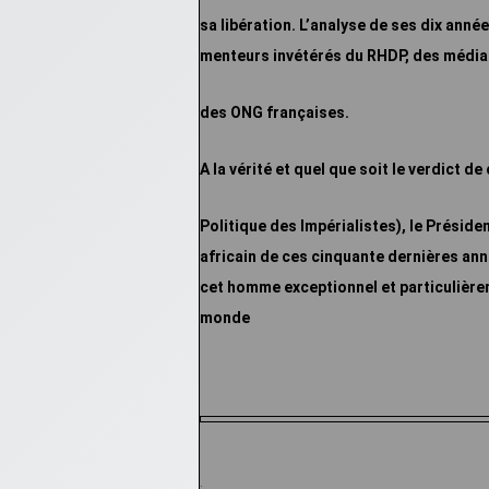
sa libération. L’analyse de ses dix anné
menteurs invétérés du RHDP, des média
des ONG françaises.
A la vérité et quel que soit le verdict d
Politique des Impérialistes), le Présid
africain de ces cinquante dernières ann
cet homme exceptionnel et particulièrem
monde
.