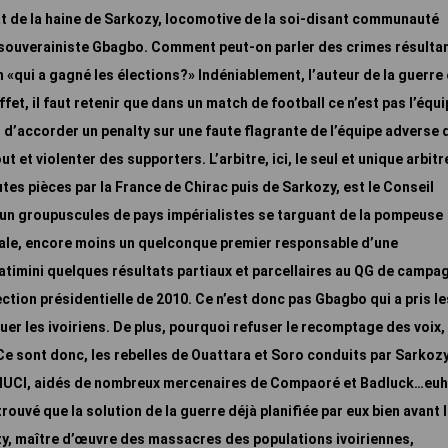
ltat de la haine de Sarkozy, locomotive de la soi-disant communauté
e souverainiste Gbagbo. Comment peut-on parler des crimes résulta
 «qui a gagné les élections?» Indéniablement, l’auteur de la guerre
ffet, il faut retenir que dans un match de football ce n’est pas l’équ
nt d’accorder un penalty sur une faute flagrante de l’équipe adverse 
ut et violenter des supporters. L’arbitre, ici, le seul et unique arbitr
utes pièces par la France de Chirac puis de Sarkozy, est le Conseil
 un
groupuscules de pays impérialistes se targuant de la pompeuse
ale, encore moins un quelconque premier responsable d’une
atimini quelques résultats partiaux et parcellaires au QG de campa
ction présidentielle de 2010. Ce n’est donc pas Gbagbo qui a pris le
tuer les ivoiriens. De plus, pourquoi refuser le recomptage des voix,
e sont donc, les rebelles de Ouattara et Soro conduits par Sarkozy
l’ONUCI, aidés de nombreux mercenaires de Compaoré et Badluck…eu
trouvé que la solution de la guerre déjà planifiée par eux bien
avant 
y, maître d’œuvre des massacres des populations ivoiriennes,