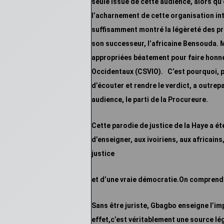
seule issue de cette audience, alors qu
l’acharnement de cette organisation int
suffisamment montré la légèreté des p
son successeur, l’africaine Bensouda. M
appropriées béatement pour faire honne
Occidentaux (CSVIO).
C’est pourquoi, p
d’écouter et rendre le verdict, a outre
audience, le parti de la
Procureure.
Cette parodie de justice de la Haye a é
d’enseigner, aux ivoiriens, aux africain
justice
et d’une vraie démocratie.On comprend 
Sans être juriste, Gbagbo enseigne l’im
effet,c’est véritablement une source lé