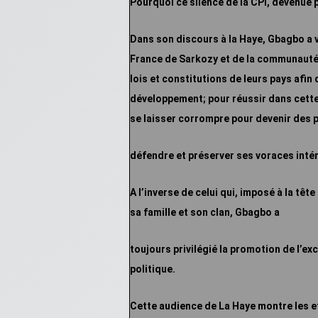
Pourquoi ce silence de la CPI, devenue 
Dans son discours à la Haye, Gbagbo a 
France de Sarkozy et de la communauté i
lois
et constitutions de leurs pays afin
développement; pour réussir dans cette 
se laisser corrompre pour devenir des 
défendre et préserver ses voraces intérê
A l’inverse de celui qui, imposé à la tête
sa famille et son clan, Gbagbo a
toujours privilégié la promotion de l’e
politique.
Cette audience de La Haye montre les 