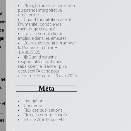
L’Iran, Ormuz et la crise de la
puissance interprétative
nt
américaine
Quand l’humiliation atteint
 est
l’humanité : conscience,
mensonge et dignité
ipe
Iran: Le Komala kurde
qui
impliqué dans les émeutes
L’agression contre l’Iran vise
e
la Russie et la Chine –
13/06/2025
🔴 Quand certains
responsables politiques
rabaissent la France… puis
accusent l’Algérie pour
détourner le regard 19 avril 2025
gne
Méta
s
Inscription
 et
Connexion
Flux des publications
h…
Flux des commentaires
Site de WordPress-FR
les