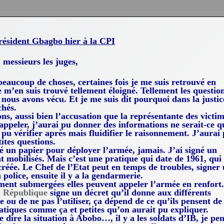
président Gbagbo hier à la CPI
messieurs les juges,
 beaucoup de choses, certaines fois je me suis retrouvé en
je m’en suis trouvé tellement éloigné. Tellement les questio
 nous avons vécu. Et je me suis dit pourquoi dans la justic
chés.
s, aussi bien l’accusation que la représentante des victi
peler, j’aurai pu donner des informations ne serait-ce q
pu vérifier après mais fluidifier le raisonnement. J’aurai
ites questions.
é un papier pour déployer l’armée, jamais. J’ai signé un
t mobilisés. Mais c’est une pratique qui date de 1961, qui
créée. Le Chef de l’Etat peut en temps de troubles, signer
a police, ensuite il y a la gendarmerie.
ement submergées elles peuvent appeler l’armée en renfort.
a République
signe un décret qu’il donne aux différents
e ou de ne pas l’utiliser, ça dépend de ce qu’ils pensent de
ratiques comme ça et petites qu’on aurait pu expliquer.
dire la situation à Abobo…, il y a les soldats d’IB, je pe