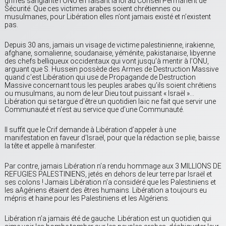
griffes sanglante l’ONU en faisant la loi au Conseil Permanent de
Sécurité. Que ces victimes arabes soient chrétiennes ou
musulmanes, pour Libération elles n’ont jamais existé et n’existent
pas.
Depuis 30 ans, jamais un visage de victime palestinienne, irakienne,
afghane, somalienne, soudanaise, yéménite, pakistanaise, libyenne
des chefs belliqueux occidentaux qui vont jusqu’à mentir à l’ONU,
arguant que S. Hussein possède des Armes de Destruction Massive
quand c’est Libération qui use de Propagande de Destruction
Massive concernant tous les peuples arabes qu’ils soient chrétiens
ou musulmans, au nom de leur Dieu tout puissant « Israël »…
Libération qui se targue d’être un quotidien laïc ne fait que servir une
Communauté et n’est au service que d’une Communauté.
Il suffit que le Crif demande à Libération d’appeler à une
manifestation en faveur d’Israël, pour que la rédaction se plie, baisse
la tête et appelle à manifester.
Par contre, jamais Libération n’a rendu hommage aux 3 MILLIONS DE
REFUGIES PALESTINIENS, jetés en dehors de leur terre par Israël et
ses colons ! Jamais Libération n’a considéré que les Palestiniens et
les aAgériens étaient des êtres humains. Libération a toujours eu
mépris et haine pour les Palestiniens et les Algériens.
Libération n’a jamais été de gauche. Libération est un quotidien qui