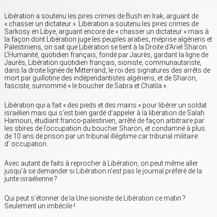
Libération a soutenu les pires crimes de Bush en Irak, arguant de
« chasser un dictateur ». Libération a soutenu les pires crimes de
Sarkosy en Libye, arguant encore de « chasser un dictateur » mais à
la façon dont Libération juge les peuples arabes, méprise algériens et
Palestiniens, on sait que Libération se tient à la Droite d’Ariel Sharon.
L’Humanité, quotidien français, fondé par Jaurès, gardant la ligne de
Jaurès, Libération quotidien français, sioniste, communautariste,
dans la droite lignée de Mitterrand, le roi des signatures des arrêts de
mort par guillotine des indépendantistes algériens, et de Sharon,
fasciste, surnommé « le boucher de Sabra et Chatila.».
Libération qui a fait « des pieds et des mains » pour libérer un soldat
israélien mais qui s’est bien gardé d’appeler à la libération de Salah
Hamouri, étudiant franco-palestinien, arrêté de façon arbitraire par
les sbires de l’occupation du boucher Sharon, et condamné à plus
de 10 ans de prison par un tribunal illégitime car tribunal militaire
d’ occupation.
Avec autant de faits à reprocher à Libération, on peut même aller
jusqu’à se demander si Libération n’est pas le journal préféré de la
junte israélienne ?
Qui peut s’étonner de la Une sioniste de Libération ce matin ?
Seulement un imbécile !