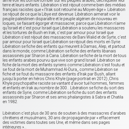
aime voir les bombe tomber sur les peuples arabes, déchiqueter leur
terre et leurs enfants. Libération s’est réjouit comme bien des médias
français racistes que « l’Irak soit retourné au Moyen-âge ». Libération
se réjouit de ce que la Libye est devenue. Libération aimerait voir le
peuple palestinien disparaître et le peuple algérien de nouveau en
loques, se faisant égorger et massacrer, parce que Libération n’aime
qu’Israël et c’est pour Israël que Libération a soutenu les massacres
et les tortures de Bush en Irak, c’est par amour pour Israël que
Libération s’est réjouit des massacres de Bani Walid et de Syrte, c’est
par amour pour Israël que Libération se réjouit des morts en Syrie.
Libération se fiche des enfants qui meurent à Damas, Alep, et partout
dans le monde, comme Libération se fiche des enfants libanais
assassinés par Sharon à Cana. Libération se fiche de la mort de tous
les enfants arabes pourvu que vive son grand Israël. Libération se
fiche de la mort des enfants syriens comme Libération s’est foutu et
se fout de la mort de Muhammad Al-Dura,, comme Libération se
fiche et se fout du massacre des enfants d’Irak par Bush, allant
jusqu’à porter en héros Chris Khyle (page portrait en 2012) ,Chris
Khyle psychopathe raciste se vantant d’avoir tué hommes, femmes
et enfants en Irak au nombre de 300… Libération se fiche du sort des
enfants de Syrie, comme Libération se fiche du sort des enfants
assassinés par Sharon et ses amis phalangistes à Sabra et Chatila
en 1982.
Libération c’est plus de 30 ans de soutien à des massacres d’arabes
chrétiens et musulmans, 30 ans de propagande par « effacement
des victimes dans toutes ses Une, et même dans ses pages
intérieures »…