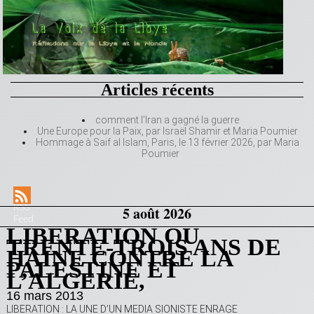
Articles récents
comment l’Iran a gagné la guerre
Une Europe pour la Paix, par Israël Shamir et Maria Poumier
Hommage à Saif al Islam, Paris, le 13 février 2026, par Maria
Poumier
RSS
5 août 2026
Feed
LIBERATION OU
TRENTE-TROIS ANS DE
HAINE CONTRE LA
PALESTINE ET
L’ALGERIE,
16 mars 2013
LIBERATION : LA UNE D’UN MEDIA SIONISTE ENRAGE