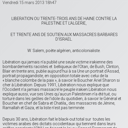
Vendredi 15 mars 2013 18h47
LIBERATION OU TRENTE-TROIS ANS DE HAINE CONTRE LA
PALESTINE ET L’ALGERIE,
ET TRENTE ANS DE SOUTIEN AUX MASSACRES BARBARES
D’ISRAEL.
W. Salem, poète algérien, anticolonialiste.
Libération qui jamais n’a publié une seule victime irakienne des
bombardements racistes et belliqueux de l’Otan, de Bush, Clinton,
Blair en trente ans, publie aujourd’hui à sa Une un portrait d’Assad,
portrait propagandiste, en opposition totale avec celui de la
« blanche colombe de la paix », à savoir le Boucher Ariel Sharon si
cher à Libération. Depuis 1991, Libération nous explique que
l’Occident n’a jamais massacré le peuple irakien.Libération nous
explique aussi, vue ses Unes qu’aucun Palestinien n’a été tué, ou
torturé dans les geôles de l’idole du quotidien, à savoir le Général et
Boucher en chef de Sabra et Chatila,, des massacres de Jénine,
Ramallah et Gaza, et la liste n’est pas terminée.
Depuis 30 ans, Libération fait le black-out total sur toutes les
victimes arabes des dictats occidentaux qui tiennent dans leurs