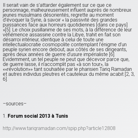
Il serait vain de s’attarder également sur ce que ce
personnage, malheureusement influent auprès de nombreux
jeunes musulmans désorientés, regrette au moment
d’évoquer la Syrie, à savoir « la passivité des grandes
puissances face aux horreurs quotidiennes [dans ce pays]
»[5]. Le choix pusillanime de ses mots, à la différence de leur
véhémence assassine contre la Libye, trahit en fait son
désarroi intérieur, identique à celui de toute une
intellectualocratie cosmopolite contemplant l’énigme d’un
peuple syrien encore debout, aux côtés de ses dirigeants,
après deux années de guerre d’usure impérialiste [6].
Evidemment, un tel peuple ne peut que décevoir parce que,
de guerre lasse, il n’accomplit pas «à son tour», la
««révolution»» tant souhaitée par le pharisien Tariq Ramadan
et autres individus pleutres et cauteleux du même acabit [2, 3,
6].
–sources–
1.
Forum social 2013 à Tunis
http://www.tariqramadan.com/spip.php?article12808