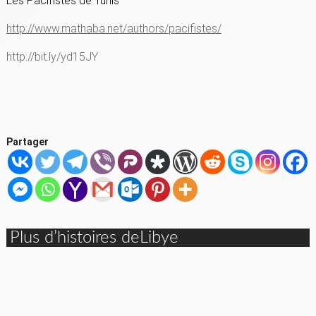
Les Pacifistes de Tunis
http://www.mathaba.net/authors/pacifistes/
http://bit.ly/yd15JY
Partager
Plus d’histoires deLibye