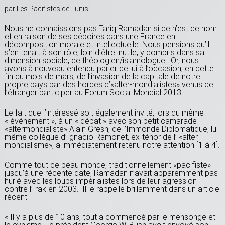
par Les Pacifistes de Tunis
Nous ne connaissions pas Tariq Ramadan si ce n’est de nom
et en raison de ses déboires dans une France en
décomposition morale et intellectuelle. Nous pensions qu’il
s’en tenait à son rôle, loin d’être inutile, y compris dans sa
dimension sociale, de théologien/islamologue. Or, nous
avons à nouveau entendu parler de lui à l’occasion, en cette
fin du mois de mars, de l’invasion de la capitale de notre
propre pays par des hordes d’«alter-mondialistes» venus de
l’étranger participer au Forum Social Mondial 2013.
Le fait que l’intéressé soit également invité, lors du même
« événement », à un « débat » avec son petit camarade
«altermondialiste» Alain Gresh, de l’Immonde Diplomatique, lui-
même collègue d’Ignacio Ramonet, ex-ténor de l’ «alter-
mondialisme», a immédiatement retenu notre attention [1 à 4].
Comme tout ce beau monde, traditionnellement «pacifiste»
jusqu’à une récente date, Ramadan n’avait apparemment pas
hurlé avec les loups impérialistes lors de leur agression
contre l’Irak en 2003. Il le rappelle brillamment dans un article
récent:
« Il y a plus de 10 ans, tout a commencé par le mensonge et