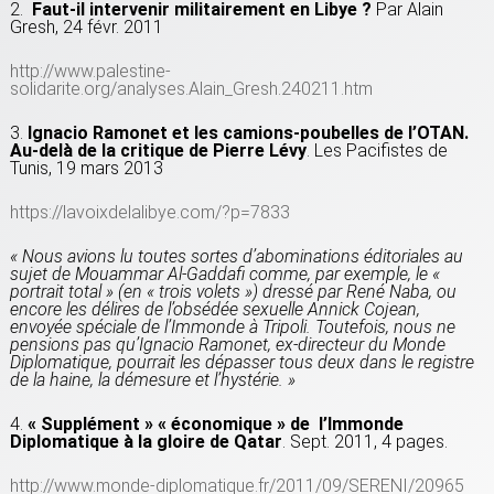
2.
Faut-il intervenir militairement en Libye ?
Par Alain
Gresh, 24 févr. 2011
http://www.palestine-
solidarite.org/analyses.Alain_Gresh.240211.htm
3.
Ignacio Ramonet et les camions-poubelles de l’OTAN.
Au-delà de la critique de Pierre Lévy
. Les Pacifistes de
Tunis, 19 mars 2013
https://lavoixdelalibye.com/?p=7833
« Nous avions lu toutes sortes d’abominations éditoriales au
sujet de Mouammar Al-Gaddafi comme, par exemple, le «
portrait total » (en « trois volets ») dressé par René Naba, ou
encore les délires de l’obsédée sexuelle Annick Cojean,
envoyée spéciale de l’Immonde à Tripoli. Toutefois, nous ne
pensions pas qu’Ignacio Ramonet, ex-directeur du Monde
Diplomatique, pourrait les dépasser tous deux dans le registre
de la haine, la démesure et l’hystérie. »
4.
« Supplément » « économique » de l’Immonde
Diplomatique à la gloire de Qatar
. Sept. 2011, 4 pages.
http://www.monde-diplomatique.fr/2011/09/SERENI/20965