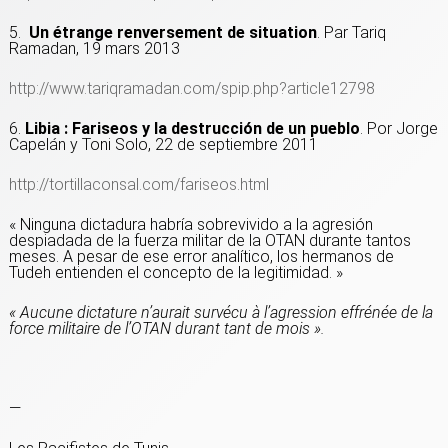
5.
Un étrange renversement de situation
. Par Tariq
Ramadan, 19 mars 2013
http://www.tariqramadan.com/spip.php?article12798
6.
Libia : Fariseos y la destrucción de un pueblo
. Por Jorge
Capelán y Toni Solo, 22 de septiembre 2011
http://tortillaconsal.com/fariseos.html
« Ninguna dictadura habría sobrevivido a la agresión
despiadada de la fuerza militar de la OTAN durante tantos
meses. A pesar de ese error analítico, los hermanos de
Tudeh entienden el concepto de la legitimidad. »
« Aucune dictature n’aurait survécu à l’agression effrénée de la
force militaire de l’OTAN durant tant de mois ».
—