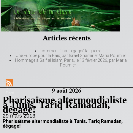
Articles récents
comment l’Iran a gagné la guerre
Une Europe pour la Paix, par Israël Shamir et Maria Poumier
Hommage à Saif al Islam, Paris, le 13 février 2026, par Maria
Poumier
RSS
9 août 2026
Feed
Pharisaïsme altermondialiste
à Tunis. Tariq Ramadan,
dégage!
29 mars 2013
Pharisaïsme altermondialiste à Tunis. Tariq Ramadan,
dégage!