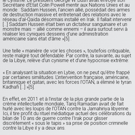
le cynisme. Le président George W. Bush avait envoyé son
Secrétaire d’Etat Colin Powell mentir aux Nations Unies et au
monde : Saddam Hussein, l’ancien allié, possédait des armes
de destruction massive et entretenait des relations avec le
réseau d’al-Qaïda désormais installé en Irak. Il fallait intervenir
[…] Saddam Hussein était bien un dictateur sanguinaire et un
monstre mais – allié comme ennemi – il aura surtout servi à
réaliser les cyniques desseins d’une administration
américaine sans état d’âme »[5] .
Une telle « manière de voir les choses », toutefois critiquable,
reste malgré tout défendable. Par contre, la suivante, au sujet
de la Libye, relève d’un cynisme et d’une hypocrisie extrême:
« En analysant la situation en Lybie, on ne peut qu’être frappé
par certaines similitudes. L’intervention française, américaine,
britannique et qatari, avec les forces l’OTAN, a éliminé le tyran
Kadhafi […] »[5].
En effet, en 2011 et à l’instar de la plus grande partie de la
crème intellectuelle mondiale, Tariq Ramadan avait de fait
hurlé avec les loups de l’OTAN contre la Jamahiriya libyenne.
Ici, il tire profit du rituel médiatique actuel des célébrations du
bilan de 10 ans de guerre contre l’Irak pour glisser
discrètement « sous le tapis » sa prise de position criminelle
contre la Libye il y a deux ans.