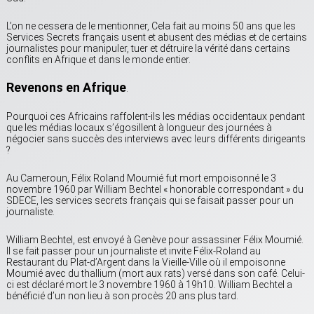
L’on ne cessera de le mentionner, Cela fait au moins 50 ans que les
Services Secrets français usent et abusent des médias et de certains
journalistes pour manipuler, tuer et détruire la vérité dans certains
conflits en Afrique et dans le monde entier.
Revenons en Afrique
.
Pourquoi ces Africains raffolent-ils les médias occidentaux pendant
que les médias locaux s’égosillent à longueur des journées à
négocier sans succès des interviews avec leurs différents dirigeants
?
Au Cameroun, Félix Roland Moumié fut mort empoisonné le 3
novembre 1960 par William Bechtel « honorable correspondant » du
SDECE, les services secrets français qui se faisait passer pour un
journaliste.
William Bechtel, est envoyé à Genève pour assassiner Félix Moumié.
Il se fait passer pour un journaliste et invite Félix-Roland au
Restaurant du Plat-d’Argent dans la Vieille-Ville où il empoisonne
Moumié avec du thallium (mort aux rats) versé dans son café. Celui-
ci est déclaré mort le 3 novembre 1960 à 19h10. William Bechtel a
bénéficié d’un non lieu à son procès 20 ans plus tard.