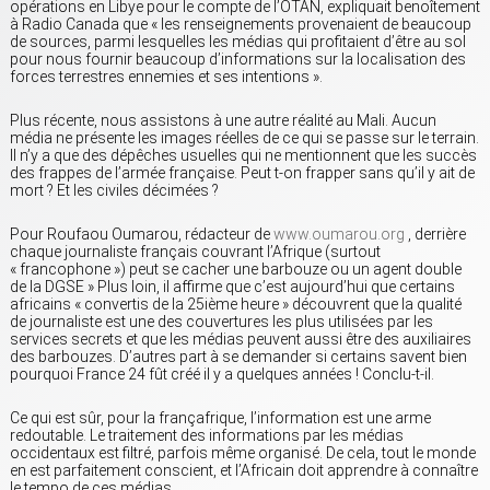
opérations en Libye pour le compte de l’OTAN, expliquait benoîtement
à Radio Canada que « les renseignements provenaient de beaucoup
de sources, parmi lesquelles les médias qui profitaient d’être au sol
pour nous fournir beaucoup d’informations sur la localisation des
forces terrestres ennemies et ses intentions ».
Plus récente, nous assistons à une autre réalité au Mali. Aucun
média ne présente les images réelles de ce qui se passe sur le terrain.
Il n’y a que des dépêches usuelles qui ne mentionnent que les succès
des frappes de l’armée française. Peut t-on frapper sans qu’il y ait de
mort ? Et les civiles décimées ?
Pour Roufaou Oumarou, rédacteur de
www.oumarou.org
, derrière
chaque journaliste français couvrant l’Afrique (surtout
« francophone ») peut se cacher une barbouze ou un agent double
de la DGSE » Plus loin, il affirme que c’est aujourd’hui que certains
africains « convertis de la 25ième heure » découvrent que la qualité
de journaliste est une des couvertures les plus utilisées par les
services secrets et que les médias peuvent aussi être des auxiliaires
des barbouzes. D’autres part à se demander si certains savent bien
pourquoi France 24 fût créé il y a quelques années ! Conclu-t-il.
Ce qui est sûr, pour la françafrique, l’information est une arme
redoutable. Le traitement des informations par les médias
occidentaux est filtré, parfois même organisé. De cela, tout le monde
en est parfaitement conscient, et l’Africain doit apprendre à connaître
le tempo de ces médias.