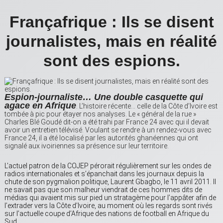
Françafrique : Ils se disent
journalistes, mais en réalité
sont des espions.
Espion-journaliste… Une double casquette qui
agace en Afrique
. L’histoire récente… celle de la Côte d’Ivoire est
tombée à pic pour étayer nos analyses. Le « général de la rue »
Charles Blé Goudé dit-on a été trahi par France 24 avec qui il devait
avoir un entretien télévisé. Voulant se rendre à un rendez-vous avec
France 24, il a été localisé par les autorités ghanéennes qui ont
signalé aux ivoiriennes sa présence sur leur territoire.
L’actuel patron de la COJEP pérorait régulièrement sur les ondes de
radios internationales et s’épanchait dans les journaux depuis la
chute de son pygmalion politique, Laurent Gbagbo, le 11 avril 2011. Il
ne savait pas que son malheur viendrait de ces hommes dits de
médias qui avaient mis sur pied un stratagème pour l’appâter afin de
l’extrader vers la Côte d’Ivoire, au moment où les regards sont rivés
sur l’actuelle coupe d’Afrique des nations de football en Afrique du
Sud.