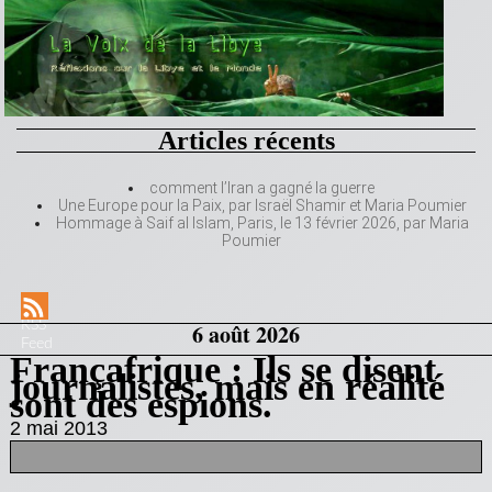
Articles récents
comment l’Iran a gagné la guerre
Une Europe pour la Paix, par Israël Shamir et Maria Poumier
Hommage à Saif al Islam, Paris, le 13 février 2026, par Maria
Poumier
RSS
6 août 2026
Feed
Françafrique : Ils se disent
journalistes, mais en réalité
sont des espions.
2 mai 2013