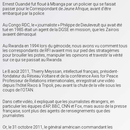
Ernest Ouandié fut floué à Mbanga par un policier qui se faisait
passer pour le Correspondant de Jeune Afrique, avant d’être
embarqué par la police.
Au Congo RDC, le « journaliste » Philippe de Dieuleveult qui avait été
tué en 1985 était un agent de la DGSE en mission, que les Zaïrois
avaient démasqué.
Au Rwanda en 1994 lors du génocide, nous avons vu comment tous
les correspondants de RFI avaient mis sur pied des stratagèmes
pour brouiller les pistes, manipuler les opinions et travestir la vérité
sur ce qui se passait au Rwanda.
Le 8 août 2011, Thierry Meyssan, intellectuel français, président-
fondateur du Réseau Voltaire et de la conférence Axis for Peace.
Professeur de Relations internationales, enregistrait une vidéo
depuis l’hôtel Rixos à Tripoli, peu avant la chute de la ville sous les
coups de l’OTAN.
Dans cette vidéo, il expliquait que les journalistes étrangers, en
particulier les équipes d’AP, BBC, CNN et Fox, mais aussi de la presse
française, sont plus des agents de renseignements que des
journalistes.
Or, le 31 octobre 2011, le général américain commandant les