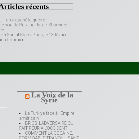
Articles récents
’Iran a gagné la guerre
e pour la Paix, par Israël Shamir et
er
 Saif al Islam, Paris, le 13 février
aria Poumier
La Voix de la
Syrie
La Türkiye face à l’Empire
américain
BRICS: L’ADVERSAIRE QUI
FAIT PEUR A L’OCCIDENT
COMMENT LA COCAÏNE,
FORMIDABLE TRANQUILISANT