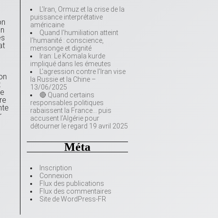
L’Iran, Ormuz et la crise de la
puissance interprétative
on
américaine
en
Quand l’humiliation atteint
es
l’humanité : conscience,
at
mensonge et dignité
Iran: Le Komala kurde
impliqué dans les émeutes
L’agression contre l’Iran vise
ion
la Russie et la Chine –
t
13/06/2025
de
🔴 Quand certains
re
responsables politiques
nte
rabaissent la France… puis
r
accusent l’Algérie pour
détourner le regard 19 avril 2025
Méta
Inscription
Connexion
Flux des publications
Flux des commentaires
Site de WordPress-FR