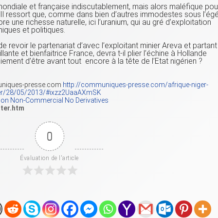
 mondiale et française indiscutablement, mais alors maléfique pou
! Il ressort que, comme dans bien d’autres immodestes sous l’égé
re une richesse naturelle, ici l’uranium, qui au gré d’exploitation
iques et politiques.
 revoir le partenariat d’avec l’exploitant minier Areva et partant
illante et bienfaitrice France, devra t-il plier l’échine à Hollande
ent d’être avant tout encore à la tête de l’Etat nigérien ?
uniques-presse.com
http://communiques-presse.com/afrique-niger-
nger/28/05/2013/#ixzz2UaaAXmSK
tion Non-Commercial No Derivatives
tter.htm
0
Évaluation de l'article