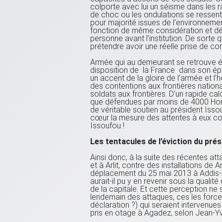
colporte avec lui un séisme dans les 
de choc ou les ondulations se ressent
pour majorité issues de l’environneme
fonction de même considération et dév
personne avant l’institution. De sorte 
prétendre avoir une réelle prise de co
Armée qui au demeurant se retrouve é
disposition de la France dans son ép
un accent de la gloire de l’armée et l’h
des contentions aux frontières natio
soldats aux frontières. D’un rapide calc
que défendues par moins de 4000 Hom
de véritable soutien au président Issou
cœur la mesure des attentes à eux con
Issoufou !
Les tentacules de l’éviction du prés
Ainsi donc, à la suite des récentes at
et à Arlit, contre des installations de 
déplacement du 25 mai 2013 à Addis-Ab
aurait-il pu y en revenir sous la qualité
de la capitale. Et cette perception ne 
lendemain des attaques, ces les forces
déclaration ?) qui seraient intervenues
pris en otage à Agadez, selon Jean-Yve