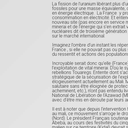
La fission de l’uranium libérant plus d
fossiles pour une masse équivalente, 
en énergie électrique. La France y prod
consommation en électricité. Et entend
nouveau site (pas encore en service m
minerai et de l’énergie qui s’en extrait
nucléaires dit de troisième génération
sur le marché international.
Imaginez l’ombre d’un instant les répe
France , si elle ne pouvait pas ou plus
du ressentit et actions des population
Incroyable serait donc qu’elle (Franc
l’exploitation de vital minerai. D’où l
rebellions Touaregs. Entente dont s’
stratégique de la sécurisation de l’expl
élogieusement actuellement au Mali. Ma
salutaire sans être éloignée de protect
acheminent, etc.), n’ont pas entendu 
National de Libération de l’Azawad (M
avec d’être mis en déroute par leurs an
Il est à noter que depuis l’interventio
au mali, ce mouvement s’arroge le droit 
(Nord). Le président Français soutenan
Abeba, au cours des festivités du cinqu
malien sur ce territoire (Kidal) devrait 