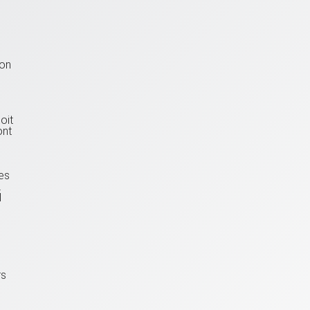
ion
oit
ont
des
.
l
rs