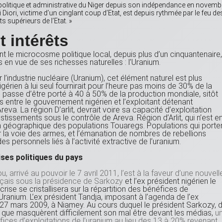
 politique et administrative du Niger depuis son indépendance en novemb
iori, victime d’un cinglant coup d’Etat, est depuis rythmée par le feu de
s supérieurs de l’Etat. »
t intérêts
ant le microcosme politique local, depuis plus d’un cinquantenaire
us en vue de ses richesses naturelles : l’Uranium.
 l’industrie nucléaire (Uranium), cet élément naturel est plus
igérien à lui seul fournirait pour l’heure pas moins de 30% de la
n passe d’être porté à 40 à 50% de la production mondiale, sitôt
 entre le gouvernement nigérien et l’exploitant détenant
Areva. La région D’arlit, devrait voire sa capacité d’exploitation
stissements sous le contrôle de Areva. Région d’Arlit, qui n’est e
n géographique des populations Touaregs. Populations qui porte
r la voie des armes, et l’émanation de nombres de rebellions
s personnels liés à l’activité extractive de l’uranium.
ses politiques du pays
arrivé au pouvoir le 7 avril 2011, l’est à la faveur d’une nouvell
nçais sous la présidence de Sarkozy
et l’ex président nigérien le
se se cristallisera sur la répartition des bénéfices de
l’Uranium. L’ex président Tandja, imposant à l’agenda de l’ex
27 mars 2009, à Niamey. Au cours duquel le président Sarkozy, 
s que masquèrent difficilement son mal être devant les médias,
u
fices d’exploitations de l’uranium au lieu des 13 à 20% revenant