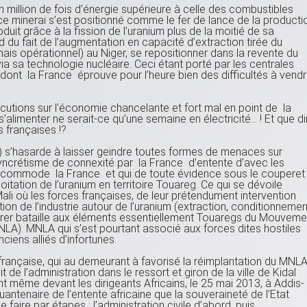
’un million de fois d’énergie supérieure à celle des combustibles
ce minerai s’est positionné comme le fer de lance de la producti
uit grâce à la fission de l’uranium plus de la moitié de sa
 du fait de l’augmentation en capacité d’extraction tirée du
ais opérationnel) au Niger, se repositionner dans la revente du
 via sa technologie nucléaire. Ceci étant porté par les centrales
 dont la France éprouve pour l’heure bien des difficultés à vend
rcutions sur l’économie chancelante et fort mal en point de la
 s’alimenter ne serait-ce qu’une semaine en électricité… ! Et que di
s françaises !?
e) s’hasarde à laisser geindre toutes formes de menaces sur
e syncrétisme de connexité par la France d’entente d’avec les
accommode la France et qui de toute évidence sous le couperet
oitation de l’uranium en territoire Touareg. Ce qui se dévoile
li où les forces françaises, de leur prétendument intervention
ion de l’industrie autour de l’uranium (extraction, conditionnemen
livrer bataille aux éléments essentiellement Touaregs du Mouveme
NLA). MNLA qui s’est pourtant associé aux forces dites hostiles
ciens alliés d’infortunes.
n française, qui au demeurant à favorisé la réimplantation du MNL
de l’administration dans le ressort et giron de la ville de Kidal
t même devant les dirigeants Africains, le 25 mai 2013, à Addis-
antenaire de l’entente africaine que la souveraineté de l’Etat
se faire par étapes : l’administration civile d’abord, puis