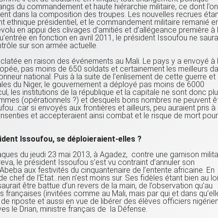
rangs du commandement et haute hiérarchie militaire, ce dont l’o
ent dans la composition des troupes. Les nouvelles recrues étan
nt ethnique présidentiel, et le commandement militaire remanié e
olu en appui des clivages d’amitiés et d’allégeance première à 
qu’entrée en fonction en avril 2011, le président Issoufou ne saura
ntrôle sur son armée actuelle.
clatée en raison des événements au Mali. Le pays y a envoyé à 
opée, pas moins de 650 soldats et certainement les meilleurs d
onneur national. Puis à la suite de l’enlisement de cette guerre et
nales du Niger, le gouvernement a déployé pas moins de 6000
ul, les institutions de la république et la capitale ne sont donc pl
mes (opérationnels ?) et desquels bons nombres ne peuvent ê
fou…car si envoyés aux frontières et ailleurs, peu auraient pris à
senties et accepteraient ainsi combat et le risque de mort pour
ident Issoufou, se déploieraient-elles ?
taques du jeudi 23 mai 2013, à Agadez, contre une garnison milita
Areva, le président Issoufou s’est vu contraint d’annuler son
eba aux festivités du cinquantenaire de l’entente africaine. En
 de chef de l’Etat…rien n’est moins sur. Ses fidèles étant bien au lo
saurait être battue d’un revers de la main, de l’observation qu’au
 françaises (invitées comme au Mali, mais par qui et dans qu’ell
 de riposte et aussi en vue de libérer des élèves officiers nigérie
s le Drian, ministre français de la Défense.