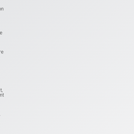
on
re
re
t,
nt
A