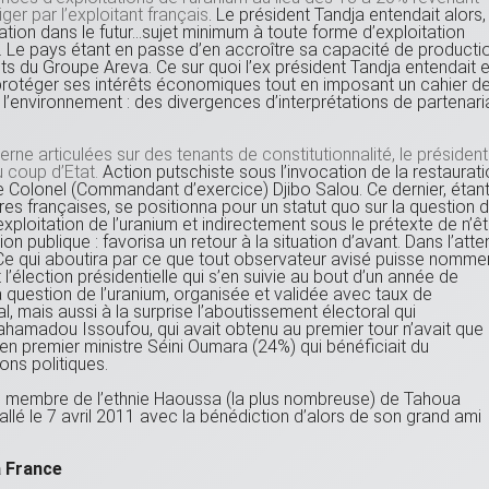
ger par l’exploitant français
. Le président Tandja entendait alors,
iation dans le futur…sujet minimum à toute forme d’exploitation
s. Le pays étant en passe d’en accroître sa capacité de producti
s du Groupe Areva. Ce sur quoi l’ex président Tandja entendait 
protéger ses intérêts économiques tout en imposant un cahier d
l’environnement : des divergences d’interprétations de partenari
erne articulées sur des tenants de constitutionnalité, le président
u coup d’Etat.
Action putschiste sous l’invocation de la restaurat
le Colonel (Commandant d’exercice) Djibo Salou. Ce dernier, étan
ires françaises, se positionna pour un statut quo sur la question 
exploitation de l’uranium et indirectement sous le prétexte de n’êt
on publique : favorisa un retour à la situation d’avant. Dans l’atte
. Ce qui aboutira par ce que tout observateur avisé puisse nomme
’élection présidentielle qui s’en suivie au bout d’un année de
la question de l’uranium, organisée et validée avec taux de
, mais aussi à la surprise l’aboutissement électoral qui
hamadou Issoufou, qui avait obtenu au premier tour n’avait que
ien premier ministre Séini Oumara (24%) qui bénéficiait du
ons politiques.
es, membre de l’ethnie Haoussa (la plus nombreuse) de Tahoua
llé le 7 avril 2011 avec la bénédiction d’alors de son grand ami
a France