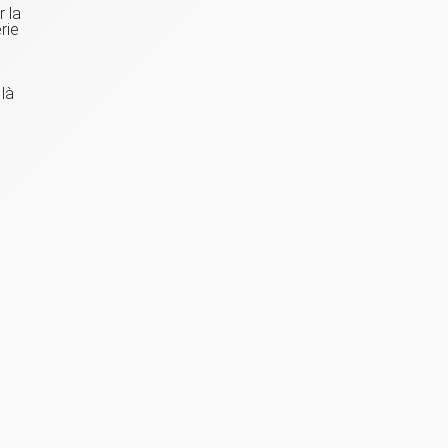
r la
rie
 là