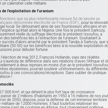
un calendrier celle militaire.
de l’exploitation de l’uranium
 fonctions que sa plus retentissante mesure fut de lancée un
rançaise dénommée électricité de France (EDF)
; pour la rénovat
ie local. Se détournant ainsi de ses fournisseurs africains et en
’espèce qu’était alors le Nigeria. Une fois le président Sarkozy,
urément réelle du suffrage électoral, le président Issoufou, a
ion des bénéfices liés à l’extraction de l’uranium. Souhaitant à
succès d’alors arraché par le président Tandja à Sarkozy, que s
taire (50-50) sur les bénéfices liées à la nouvelle exploitation d
ssions pour débuter fortune.
l’élection de mai 2012, François Hollande, saisi des réalités
 qui s’auréola de différence dans ses relations d’avec l’Afrique et 
ciellement à deux reprises en moins d’un an le président Issoufou
ntres élyséennes, pourrait soutenir «d’étonnement» du différentie
soufou à ces convocations/réceptions. Sans oublier de pratique :
ahison !
amoclès
67 000 Km², et qui déteint le plus fort taux de croissance
 passé de 2 millions d’habitants en 1950 à 16 millions de nos jou
ron de 2050, dispose, pour la défense de cet immense territoire
 militaire de 12000 Hommes. Il faut toutefois relativiser les
omme il est de coutume en Afrique, tout changement politique