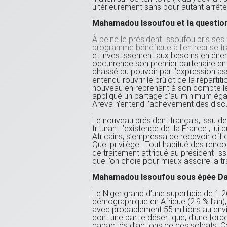
ultérieurement sans pour autant arrêter 
Mahamadou Issoufou et la question 
À peine le président Issoufou pris ses
programme bénéfique à l’entreprise f
et investissement aux besoins en énerg
occurrence son premier partenaire en l
chassé du pouvoir par l’expression ass
entendu rouvrir le brûlot de la répartit
nouveau en reprenant à son compte le 
appliqué un partage d’au minimum égali
Areva n’entend l’achèvement des discu
Le nouveau président français, issu de 
triturant l’existence de la France , lui
Africains, s’empressa de recevoir offi
Quel privilège ! Tout habitué des renco
de traitement attribué au président Is
que l’on choie pour mieux assoire la tr
Mahamadou Issoufou sous épée D
Le Niger grand d’une superficie de 1 2
démographique en Afrique (2.9 % l’an),
avec probablement 55 millions au envi
dont une partie désertique, d’une force
capacités d’actions de ces soldats. C