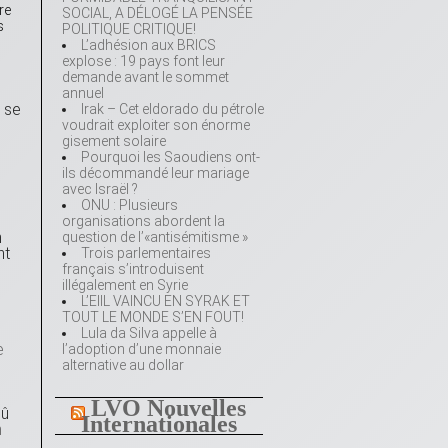
re
SOCIAL, A DÉLOGÉ LA PENSÉE
s
POLITIQUE CRITIQUE!
L’adhésion aux BRICS
explose : 19 pays font leur
demande avant le sommet
annuel
, se
Irak – Cet eldorado du pétrole
voudrait exploiter son énorme
gisement solaire
Pourquoi les Saoudiens ont-
ils décommandé leur mariage
avec Israël ?
ONU : Plusieurs
organisations abordent la
n
question de l’«antisémitisme »
nt
Trois parlementaires
français s’introduisent
illégalement en Syrie
L’EIIL VAINCU EN SYRAK ET
TOUT LE MONDE S’EN FOUT!
Lula da Silva appelle à
e
l’adoption d’une monnaie
alternative au dollar
LVO Nouvelles
dû
Internationales
n