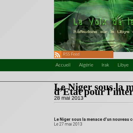
RSS Feed
Accueil
Algérie
Irak
Libye
Le Niger sous la 
d’Etat pour l’inté
28 mai 2013
Le Niger sous la menace d’un nouveau co
Le 27 mai 2013