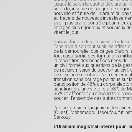
jusque là selon la quotité déclaré au Ni
selon lui, inscrire cet acquis de négoc
nouvelle et future de l’uranium du pay
au travers de nouveaux investissement
avoir plus grand contrôle pour mieux 
charges plus rigoureux et soucieux de 
virent le jour.
Faisant face à des tensions d’ordre int
Tandja va à son tour subir les affres d
de la démocratie, que dirigea d’alors 
tout aussi sortie des formations milita
la répartition des bénéfices nées de l’
un civil formé aux questions de la gesti
de retransmission du pouvoir au civil
de simulacre électoral. Non seulement l
transition sans courage politique sur 
participation de 48% du corps électoral
sanctionnera une victoire à 53% de Ma
36% et affrontait au second tour l’anc
soutien l’ensemble des autres formati
L’actuel président, ingénieur des min
(Ouest), Mahamadou Issoufou, fut insta
Sarkozy.
L’Uranium magistral intérêt pour l