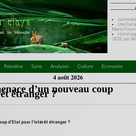
comment l
Une Europ
Maria Poumi
Hommage à
2026, par M
Palestine
Syrie
Analyses
Culture
Economie
4 août 2026
menace d’un nouveau coup
rêt étranger ?
up d’Etat pour l’intérêt étranger ?