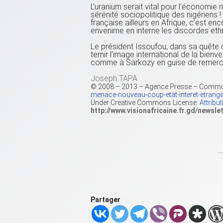
L’uranium serait vital pour l’économie
sérénité sociopolitique des nigériens 
française ailleurs en Afrique, c’est enco
envenime en interne les discordes ethn
Le président Issoufou, dans sa quête de
ternir l’image international de la bienve
comme à Sarkozy en guise de remerciem
Joseph TAPA
© 2008 – 2013 – Agence Presse – Comm
menace-nouveau-coup-etat-interet-etra
Under Creative Commons License:
Attribu
http://www.visionafricaine.fr.gd/newsle
Partager