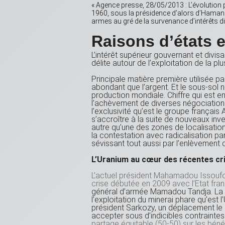
« Agence presse, 28/05/2013 : L’évolution
1960, sous la présidence d’alors d’Hamani D
armes au gré de la survenance d’intérêts dit
Raisons d’états e
L’intérêt supérieur gouvernant et divis
délite autour de l’exploitation de la pl
Principale matière première utilisée par
abondant que l’argent. Et le sous-sol n
production mondiale. Chiffre qui est e
l’achèvement de diverses négociations
l’exclusivité qu’est le groupe français 
s’accroître à la suite de nouveaux inve
autre qu’une des zones de localisatio
la contestation avec radicalisation pa
sévissant tout aussi par l’enlèvement de
L’Uranium au cœur des récentes cri
L’actuel président Mahamadou Issoufou, 
crise débutée en 2009 avec l’Etat fra
général d’armée Mamadou Tandja. La cri
l’exploitation du minerai phare qu’est 
président Sarkozy, un déplacement le 
accepter sous d’indicibles contrainte
partage équitable (50-50) sur les béné