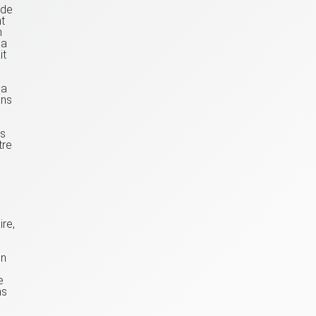
nde
t
n
la
it
la
ans
us
tre
ire,
in
e
ns