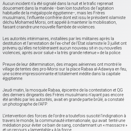
Aucun incident n’a été signalé dans la nuit et le trafic reprenait
doucement dans la matinée –bien loin toutefois de l’agitation
habituelle de la mégalopole égyptienne–, mais les Frères
musulmans, l’influente confrérie dont est issu le président islamiste
déchu Mohamed Morsi, ont appelé à maintenir la mobilisation,
faisant craindre une nouvelle flambée de violences.
Les autorités intérimaires, installées par les militaires après la
destitution et l’arrestation de l’ex-chef de l’Etat islamiste le 3 juillet ont
prévenu qu’elles ne toléreraient aucun nouveau sit-in ou nouvelles
violences, après avoir salué « la très grande retenue » de la police.
Preuve de leur détermination, des images aériennes ont montré le
village de tentes des pro-Morsi sur la place Rabaa al-Adawiya en feu,
une scène impressionnante et totalement inédite dans la capitale
égyptienne.
Jeudi matin, la mosquée Rabaa, épicentre de la contestation et QG
des derniers dirigeants des Frères musulmans n’ayant pas encore
été arrêtés par les autorités, avait en grande partie brûlé, a constaté
un photographe de l’AFP.
L’intervention des forces de l’ordre a toutefois suscité l’indignation à
travers le monde, la communauté internationale, qui avait tenté une
médiation pour éviter ce bain de sang, condamnant un « massacre »
et un recours « lamentable » à la force.