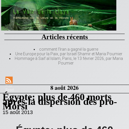
Articles récents
comment l’Iran a gagné la guerre
Une Europe pour la Paix, par Israël Shamir et Maria Poumier
Hommage à Saif al Islam, Paris, le 13 février 2026, par Maria
Poumier
RSS
8 août 2026
Feed
Égypte: plus de 460 morts
après la dispersion des pro-
Morsi
15 août 2013