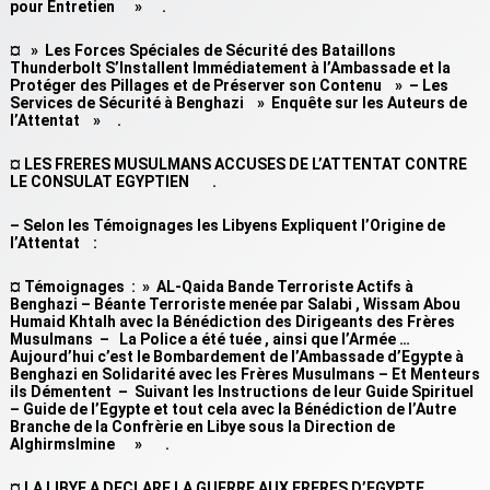
pour Entretien » .
¤ » Les Forces Spéciales de Sécurité des Bataillons
Thunderbolt S’Installent Immédiatement à l’Ambassade et la
Protéger des Pillages et de Préserver son Contenu » – Les
Services de Sécurité à Benghazi » Enquête sur les Auteurs de
l’Attentat » .
¤ LES FRERES MUSULMANS ACCUSES DE L’ATTENTAT CONTRE
LE CONSULAT EGYPTIEN .
– Selon les Témoignages les Libyens Expliquent l’Origine de
l’Attentat :
¤ Témoignages : » AL-Qaida Bande Terroriste Actifs à
Benghazi – Béante Terroriste menée par Salabi , Wissam Abou
Humaid Khtalh avec la Bénédiction des Dirigeants des Frères
Musulmans – La Police a été tuée , ainsi que l’Armée …
Aujourd’hui c’est le Bombardement de l’Ambassade d’Egypte à
Benghazi en Solidarité avec les Frères Musulmans – Et Menteurs
ils Démentent – Suivant les Instructions de leur Guide Spirituel
– Guide de l’Egypte et tout cela avec la Bénédiction de l’Autre
Branche de la Confrèrie en Libye sous la Direction de
Alghirmslmine » .
¤ LA LIBYE A DECLARE LA GUERRE AUX FRERES D’EGYPTE .