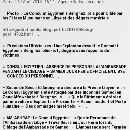
Samedi 17 Août 2013 . 16:14 . Agence Kadhafi Benghazi .
–
Photo : Le Consulat Egyptien à Benghazi pris pour Cible par
les Frères Musulmans en Libye et des dégats matériels .
http://gaddafimedia.blogspot.fr/2013/08/blog-
post_4702.html
.
¤ Précisions Ultérieures : Une Explosion devant le Consulat
Egyptien à Benghazi plus-tôt , dégats sans rapports de
victimes .
¤ CONSUL EGYPTIEN : ABSENCE DE PERSONNEL A L’AMBASSADE
PENDANT LE CIBLAGE – SAMEDI JOUR FERIE OFFICIEL EN LIBYE
– CONGES DU PERSONNEL .
– Souce de Sécurité Anonyme a déclaré à la Presse Libyenne : »
Le Consul Egyptien a été Attaqué par des Inconnus Samedi en
Zone Alfowahate à Benghazi » . » Que le Bâtiment a été visé
par une valise d’Explosifs à Proximité – Aucun Incident et Perte
Humaine – Des dommages matériels » .
¤ AM-ASHRAF : Le Consul Egyptien : » Que le Personnel de
l’Ambassade en Libye – Travailleurs en Jour Férié lors du
Ciblage de l’Ambassade ce Samedi – L’Ambassade sera Fermée