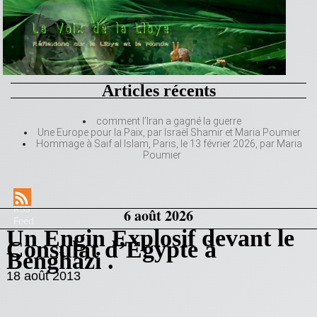
Articles récents
comment l’Iran a gagné la guerre
Une Europe pour la Paix, par Israël Shamir et Maria Poumier
Hommage à Saif al Islam, Paris, le 13 février 2026, par Maria
Poumier
RSS
6 août 2026
Feed
Un Engin Explosif devant le
Consulat d’Egypte à
Benghazi .
18 août 2013