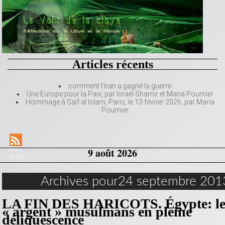
Articles récents
comment l’Iran a gagné la guerre
Une Europe pour la Paix, par Israël Shamir et Maria Poumier
Hommage à Saif al Islam, Paris, le 13 février 2026, par Maria
Poumier
RSS
9 août 2026
Feed
Archives pour24 septembre 201
LA FIN DES HARICOTS. Égypte: les
« argent » musulmans en pleine
déliquescence