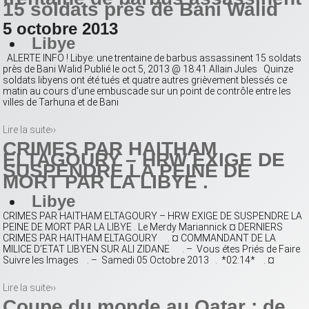
15 soldats près de Bani Walid
5 octobre 2013
Libye
ALERTE INFO ! Libye: une trentaine de barbus assassinent 15 soldats
près de Bani Walid Publié le oct 5, 2013 @ 18:41 Allain Jules Quinze
soldats libyens ont été tués et quatre autres grièvement blessés ce
matin au cours d’une embuscade sur un point de contrôle entre les
villes de Tarhuna et de Bani
Lire la suite››
CRIMES PAR HAITHAM
ELTAGOURY – HRW EXIGE DE
SUSPENDRE LA PEINE DE
MORT PAR LA LIBYE .
Libye
CRIMES PAR HAITHAM ELTAGOURY – HRW EXIGE DE SUSPENDRE LA
PEINE DE MORT PAR LA LIBYE . Le Merdy Mariannick ¤ DERNIERS
CRIMES PAR HAITHAM ELTAGOURY . ¤ COMMANDANT DE LA
MILICE D’ETAT LIBYEN SUR ALI ZIDANE . – Vous étes Priés de Faire
Suivre les Images . – Samedi 05 Octobre 2013 . *02:14* . ¤
Lire la suite››
Coupe du monde au Qatar : de