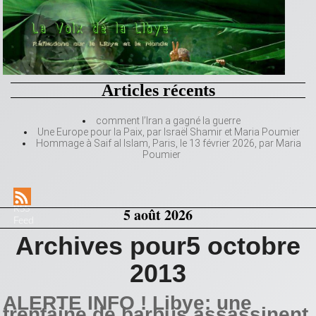
Articles récents
comment l’Iran a gagné la guerre
Une Europe pour la Paix, par Israël Shamir et Maria Poumier
Hommage à Saif al Islam, Paris, le 13 février 2026, par Maria
Poumier
RSS
5 août 2026
Feed
Archives pour5 octobre
2013
ALERTE INFO ! Libye: une
trentaine de barbus assassinent