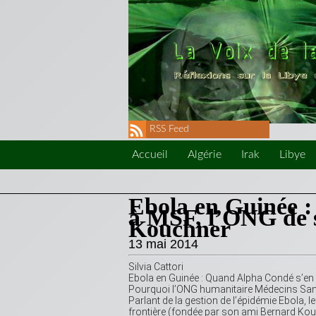
RSS Feed
Accueil
Algérie
Irak
Libye
Ebola en Guinée 
à MSF, l’ONG de 
Kouchner
13 mai 2014
Silvia Cattori
Ebola en Guinée : Quand Alpha Condé s’en
Pourquoi l’ONG humanitaire Médecins Sans F
Parlant de la gestion de l’épidémie Ebola,
frontière (fondée par son ami Bernard Kou