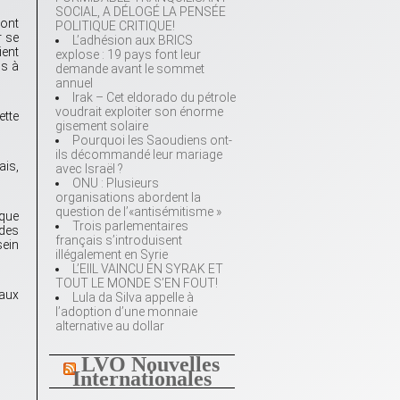
SOCIAL, A DÉLOGÉ LA PENSÉE
’ont
POLITIQUE CRITIQUE!
r se
L’adhésion aux BRICS
ient
explose : 19 pays font leur
is à
demande avant le sommet
annuel
Irak – Cet eldorado du pétrole
voudrait exploiter son énorme
ette
gisement solaire
Pourquoi les Saoudiens ont-
ils décommandé leur mariage
ais,
avec Israël ?
ONU : Plusieurs
organisations abordent la
question de l’«antisémitisme »
 que
Trois parlementaires
 des
français s’introduisent
sein
illégalement en Syrie
L’EIIL VAINCU EN SYRAK ET
TOUT LE MONDE S’EN FOUT!
 aux
Lula da Silva appelle à
l’adoption d’une monnaie
alternative au dollar
LVO Nouvelles
Internationales