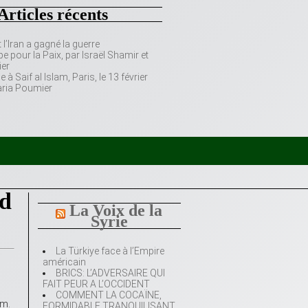
Articles récents
’Iran a gagné la guerre
e pour la Paix, par Israël Shamir et
er
 Saif al Islam, Paris, le 13 février
aria Poumier
nd
La Voix de la
Syrie
La Türkiye face à l’Empire
américain
BRICS: L’ADVERSAIRE QUI
FAIT PEUR A L’OCCIDENT
COMMENT LA COCAÏNE,
om.
FORMIDABLE TRANQUILISANT