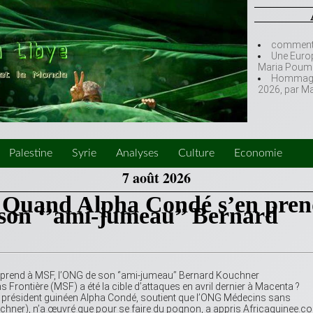
comment l
Une Europ
Maria Poumi
Hommage à
2026, par M
Palestine
Syrie
Analyses
Culture
Economie
7 août 2026
: Quand Alpha Condé s’en pre
son ‘’ami-jumeau’’ Bernard
 prend à MSF, l’ONG de son ‘’ami-jumeau’’ Bernard Kouchner
rontière (MSF) a été la cible d’attaques en avril dernier à Macenta ?
 le président guinéen Alpha Condé, soutient que l’ONG Médecins sans
chner), n’a œuvré que pour se faire du pognon, a appris Africaguinee.c