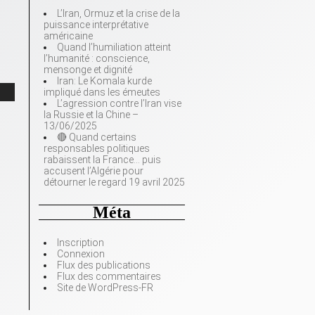
L’Iran, Ormuz et la crise de la
puissance interprétative
américaine
Quand l’humiliation atteint
l’humanité : conscience,
mensonge et dignité
Iran: Le Komala kurde
impliqué dans les émeutes
L’agression contre l’Iran vise
la Russie et la Chine –
13/06/2025
🔴 Quand certains
responsables politiques
rabaissent la France… puis
accusent l’Algérie pour
détourner le regard 19 avril 2025
Méta
Inscription
Connexion
Flux des publications
Flux des commentaires
Site de WordPress-FR