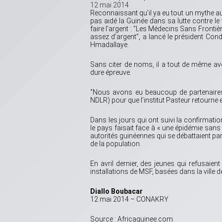
12 mai 2014
Reconnaissant qu’il ya eu tout un mythe a
pas aidé la Guinée dans sa lutte contre le 
faire l’argent : ‘’Les Médecins Sans Fronti
assez d’argent’’, a lancé le président Con
Hmadallaye.
Sans citer de noms, il a tout de même avo
dure épreuve.
‘’Nous avons eu beaucoup de partenaires 
NDLR) pour que l’institut Pasteur retourne en
Dans les jours qui ont suivi la confirmati
le pays faisait face à « une épidémie sans 
autorités guinéennes qui se débattaient pa
de la population.
En avril dernier, des jeunes qui refusaien
installations de MSF, basées dans la ville d
Diallo Boubacar
12 mai 2014 – CONAKRY
Source : Africaguinee.com