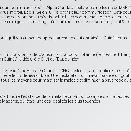
utour de la maladie Ebola, Alpha Condé a déclaré les médecins de MSF n
virus mortel, Ebola. Selon lui, ils ont fait leur communication juste pou
ères ne nous ont pas aidés, ils ont fait des communications pour qu’ils a
dé en marge d’un meeting qu’il a animé au siège de son parti, le RPG, s
ué qu’il y a eu beaucoup de partenaires qui ont aidé la Guinée dans c
qui nous ont aidé. J’ai écrit à François Hollande (le président franç
 Guinée’’, a déclaré le Chef de l’Etat guinéen.
on de l’épidémie Ebola en Guinée, l’ONG médecin sans frontière a estimé
précédent » de fièvre Ebola. Une déclaration qui n’avait pas été du goût
r tous les moyens pour maitriser la maladie et diminuer la psychose au 
t d’admettre l’existence de la maladie du virus Ebola, se sont attaqués
e Macenta, qui était l’une des localités les plus touchées.