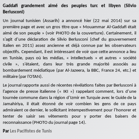
Gaddafi grandement aimé des peuples turc et libyen (Silvio
Berlusconi)
Un journal tunisien (Assarih) a annoncé hier (22 mai 2014) sur sa
première page et avec un gros titre que « Mouammar Al-Gaddafi était
aimé de son peuple » (voir PHOTO de la couverture). Certainement, il
s’agit d’une déclaration de Silvio Berlusconi (chef du gouvernement
italien en 2011) assez ancienne et déjà connue par les observateurs
objectifs. Cependant, il est intéressant de voir que cette annonce a lieu
en Tunisie, pays où les médias, « intellectuels » et autres « société
civile », s’étaient, dans leur très grande majorité associés au
bombardement médiatique (par Al-Jazeera, la BBC, France 24, etc.) et
militaire (par l’OTAN).
Le journal rapporte aussi de récentes révélations faites par Berlusconi à
l’agence de presse italienne (« IKI ») rappelant comment, lors d’une
tournée commune dans la région d’Izmir en Turquie avec le Guide de la
Jamahiriya, il était étonné de voir combien les gens de ce pays
admiraient ce dernier, le sollicitant intempestivement pour l’honorer et
tenter de saisir ses vêtements pour y porter des baisers de
reconnaissance (PHOTO du journal page 14).
Par
Les Pacifistes de Tunis