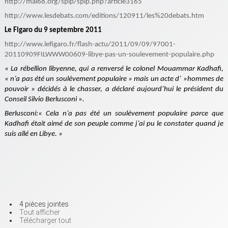
http://mai68.org/spip/spip.php?article3165
http://www.lesdebats.com/editions/120911/les%20debats.htm
Le Figaro du 9 septembre 2011
http://www.lefigaro.fr/flash-actu/2011/09/09/97001-
20110909FILWWW00609-libye-pas-un-soulevement-populaire.php
« La rébellion libyenne, qui a renversé le colonel Mouammar Kadhafi,
« n’a pas été un soulèvement populaire » mais un acte d’ »hommes de
pouvoir » décidés à le chasser, a déclaré aujourd’hui le président du
Conseil Silvio Berlusconi ».
Berlusconi:« Cela n’a pas été un soulèvement populaire parce que
Kadhafi était aimé de son peuple comme j’ai pu le constater quand je
suis allé en Libye. »
4 pièces jointes
Tout afficher
Télécharger tout