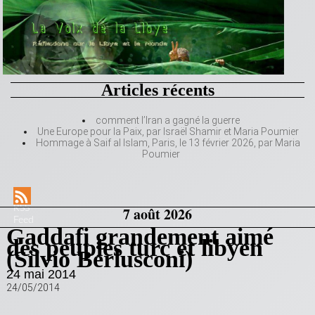
Articles récents
comment l’Iran a gagné la guerre
Une Europe pour la Paix, par Israël Shamir et Maria Poumier
Hommage à Saif al Islam, Paris, le 13 février 2026, par Maria
Poumier
RSS
7 août 2026
Feed
Gaddafi grandement aimé
des peuples turc et libyen
(Silvio Berlusconi)
24 mai 2014
24/05/2014