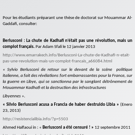
Pour les étudiants préparant une thèse de doctorat sur Mouammar Al-
Gaddafi, consulter:
Berlusconi : La chute de Kadhafi n’était pas une révolution, mais un
complot français.
Par Adam Sfali le 12 janvier 2013
http://www.emarrakech.info/Berlusconi-La-chute-de-Kadhafi-n-etait-
pas-une-revolution-mais-un-complot-francais_a66084.html
« Sylvio Berlusconi de retour sur le devant de la scène politique
italienne, a fait des révélations fort embarrassantes pour la France, sur
la guerre en Libye, qui se sanctionna par le sanglant détrônement de
Mouammar Kadhafi et la destruction des infrastructures
Libyennes ».
« Silvio Berlusconi acusa a Francia de haber destruido Libia »
(Enero
23, 2013)
http://resistencialibia.info/?p=5503
Ahmed Halfaoui in : «
Berlusconi a été censuré ! »
12 septembre 2011