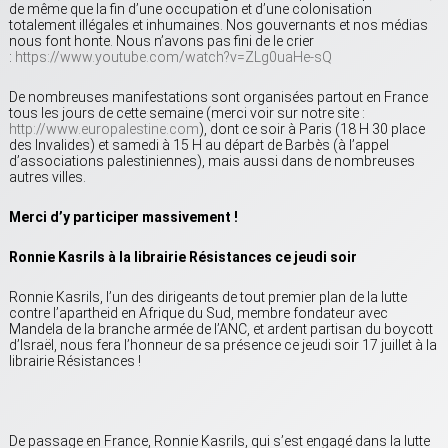
de même que la fin d’une occupation et d’une colonisation
totalement illégales et inhumaines. Nos gouvernants et nos médias
nous font honte. Nous n’avons pas fini de le crier
:
https://www.youtube.com/watch?v=ZLg0uaHe-sQ
De nombreuses manifestations sont organisées partout en France
tous les jours de cette semaine (merci voir sur notre site :
http://www.europalestine.com
), dont ce soir à Paris (18 H 30 place
des Invalides) et samedi à 15 H au départ de Barbès (à l’appel
d’associations palestiniennes), mais aussi dans de nombreuses
autres villes.
Merci d’y participer massivement !
Ronnie Kasrils à la librairie Résistances ce jeudi soir
Ronnie Kasrils, l’un des dirigeants de tout premier plan de la lutte
contre l’apartheid en Afrique du Sud, membre fondateur avec
Mandela de la branche armée de l’ANC, et ardent partisan du boycott
d’Israël, nous fera l’honneur de sa présence ce jeudi soir 17 juillet à la
librairie Résistances !
De passage en France, Ronnie Kasrils, qui s’est engagé dans la lutte