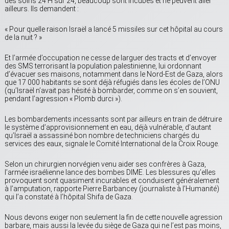
des soins 24 H sur 24, beaucoup sont incubés et ne peuvent aller
ailleurs. Ils demandent :
« Pour quelle raison Israël a lancé 5 missiles sur cet hôpital au cours
de la nuit ? »
Et l’armée d’occupation ne cesse de larguer des tracts et d’envoyer
des SMS terrorisant la population palestinienne, lui ordonnant
d’évacuer ses maisons, notamment dans le Nord-Est de Gaza, alors
que 17 000 habitants se sont déjà réfugiés dans les écoles de l’ONU
(qu’Israël n’avait pas hésité à bombarder, comme on s’en souvient,
pendant l’agression « Plomb durci »).
Les bombardements incessants sont par ailleurs en train de détruire
le système d’approvisionnement en eau, déjà vulnérable, d’autant
qu’Israël a assassiné bon nombre de techniciens chargés du
services des eaux, signale le Comité International de la Croix Rouge.
Selon un chirurgien norvégien venu aider ses confrères à Gaza,
l’armée israélienne lance des bombes DIME. Les blessures qu’elles
provoquent sont quasiment incurables et conduisent généralement
à l’amputation, rapporte Pierre Barbancey (journaliste à l’Humanité)
qui l’a constaté à l’hôpital Shifa de Gaza.
Nous devons exiger non seulement la fin de cette nouvelle agression
barbare, mais aussi la levée du siège de Gaza qui ne l’est pas moins,