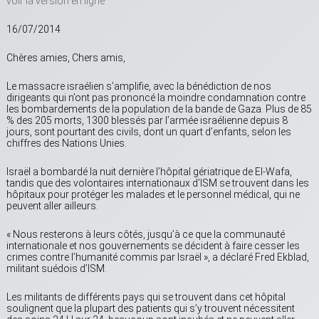
voir la version en ligne
16/07/2014
Chères amies, Chers amis,
Le massacre israélien s’amplifie, avec la bénédiction de nos
dirigeants qui n’ont pas prononcé la moindre condamnation contre
les bombardements de la population de la bande de Gaza. Plus de 85
% des 205 morts, 1300 blessés par l’armée israélienne depuis 8
jours, sont pourtant des civils, dont un quart d’enfants, selon les
chiffres des Nations Unies.
Israël a bombardé la nuit dernière l’hôpital gériatrique de El-Wafa,
tandis que des volontaires internationaux d’ISM se trouvent dans les
hôpitaux pour protéger les malades et le personnel médical, qui ne
peuvent aller ailleurs.
« Nous resterons à leurs côtés, jusqu’à ce que la communauté
internationale et nos gouvernements se décident à faire cesser les
crimes contre l’humanité commis par Israël », a déclaré Fred Ekblad,
militant suédois d’ISM.
Les militants de différents pays qui se trouvent dans cet hôpital
soulignent que la plupart des patients qui s’y trouvent nécessitent