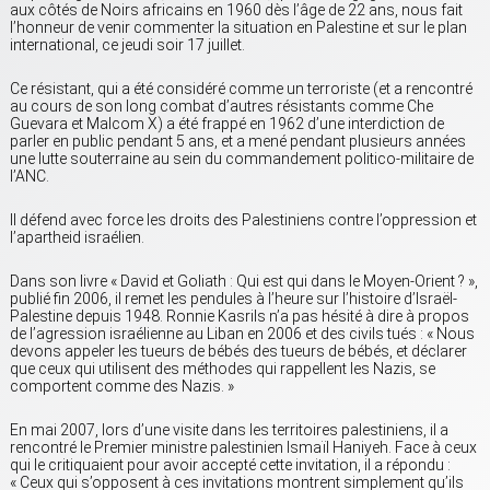
aux côtés de Noirs africains en 1960 dès l’âge de 22 ans, nous fait
l’honneur de venir commenter la situation en Palestine et sur le plan
international, ce jeudi soir 17 juillet.
Ce résistant, qui a été considéré comme un terroriste (et a rencontré
au cours de son long combat d’autres résistants comme Che
Guevara et Malcom X) a été frappé en 1962 d’une interdiction de
parler en public pendant 5 ans, et a mené pendant plusieurs années
une lutte souterraine au sein du commandement politico-militaire de
l’ANC.
Il défend avec force les droits des Palestiniens contre l’oppression et
l’apartheid israélien.
Dans son livre « David et Goliath : Qui est qui dans le Moyen-Orient ? »,
publié fin 2006, il remet les pendules à l’heure sur l’histoire d’Israël-
Palestine depuis 1948. Ronnie Kasrils n’a pas hésité à dire à propos
de l’agression israélienne au Liban en 2006 et des civils tués : « Nous
devons appeler les tueurs de bébés des tueurs de bébés, et déclarer
que ceux qui utilisent des méthodes qui rappellent les Nazis, se
comportent comme des Nazis. »
En mai 2007, lors d’une visite dans les territoires palestiniens, il a
rencontré le Premier ministre palestinien Ismaïl Haniyeh. Face à ceux
qui le critiquaient pour avoir accepté cette invitation, il a répondu :
« Ceux qui s’opposent à ces invitations montrent simplement qu’ils