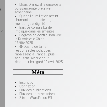
L’Iran, Ormuz et la crise de la
puissance interprétative
é
américaine
Quand l’humiliation atteint
l’humanité : conscience,
mensonge et dignité
Iran: Le Komala kurde
t-
impliqué dans les émeutes
L’agression contre l’Iran vise
la Russie et la Chine –
13/06/2025
🔴 Quand certains
responsables politiques
rabaissent la France… puis
accusent l’Algérie pour
détourner le regard 19 avril 2025
Méta
Inscription
Connexion
Flux des publications
Flux des commentaires
Site de WordPress-FR
un