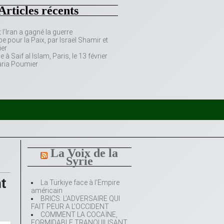
Articles récents
’Iran a gagné la guerre
e pour la Paix, par Israël Shamir et
er
 Saif al Islam, Paris, le 13 février
aria Poumier
La Voix de la
Syrie
t
La Türkiye face à l’Empire
américain
BRICS: L’ADVERSAIRE QUI
FAIT PEUR A L’OCCIDENT
COMMENT LA COCAÏNE,
FORMIDABLE TRANQUILISANT