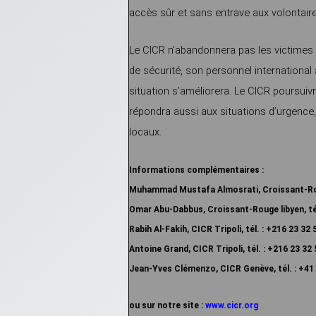
accès sûr et sans entrave aux volontair
Le CICR n’abandonnera pas les victimes d
de sécurité, son personnel international a 
situation s’améliorera. Le CICR poursui
répondra aussi aux situations d’urgence,
locaux.
Informations complémentaires :
Muhammad Mustafa Almosrati,
Croissant-Rou
Omar Abu-Dabbus,
Croissant-Rouge libyen, té
Rabih Al-Fakih, CICR Tripoli, tél. : +216 23 32 
Antoine Grand, CICR Tripoli, tél. : +216 23 32 
Jean-Yves Clémenzo,
CICR Genève, tél. :
+41 
ou sur notre site :
www.cicr.org