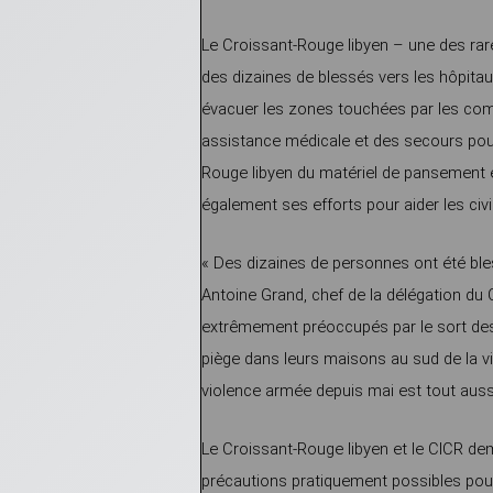
Le Croissant-Rouge libyen – une des rar
des dizaines de blessés vers les hôpitaux
évacuer les zones touchées par les comb
assistance médicale et des secours pour
Rouge libyen du matériel de pansement et 
également ses efforts pour aider les civi
« Des dizaines de personnes ont été bles
Antoine Grand, chef de la délégation d
extrêmement préoccupés par le sort des ci
piège dans leurs maisons au sud de la vi
violence armée depuis mai est tout auss
Le Croissant-Rouge libyen et le CICR de
précautions pratiquement possibles pour é