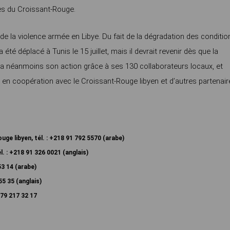
es du Croissant-Rouge.
e la violence armée en Libye. Du fait de la dégradation des conditio
été déplacé à Tunis le 15 juillet, mais il devrait revenir dès que la
vra néanmoins son action grâce à ses 130 collaborateurs locaux, et
 en coopération avec le Croissant-Rouge libyen et d’autres partenair
ge libyen, tél. : +218 91 792 5570 (arabe)
l. : +218 91 326 0021 (anglais)
53 14 (arabe)
55 35 (anglais)
79 217 32 17