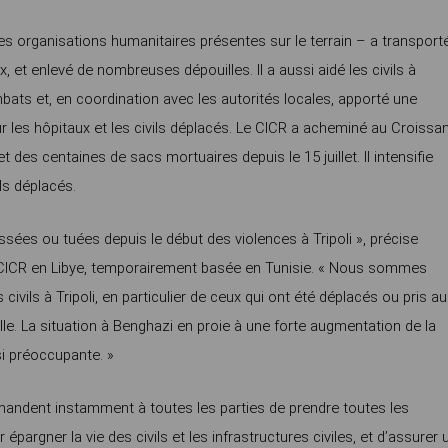
es organisations humanitaires présentes sur le terrain – a transport
, et enlevé de nombreuses dépouilles. Il a aussi aidé les civils à
ats et, en coordination avec les autorités locales, apporté une
 les hôpitaux et les civils déplacés. Le CICR a acheminé au Croissan
des centaines de sacs mortuaires depuis le 15 juillet. Il intensifie
ls déplacés.
sées ou tuées depuis le début des violences à Tripoli », précise
u CICR en Libye, temporairement basée en Tunisie. « Nous sommes
vils à Tripoli, en particulier de ceux qui ont été déplacés ou pris au
lle. La situation à Benghazi en proie à une forte augmentation de la
i préoccupante. »
mandent instamment à toutes les parties de prendre toutes les
pargner la vie des civils et les infrastructures civiles, et d’assurer 