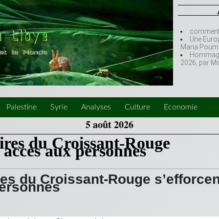
comment l
Une Europ
Maria Poumi
Hommage à
2026, par M
Palestine
Syrie
Analyses
Culture
Economie
5 août 2026
aires du Croissant-Rouge
r accès aux personnes
ires du Croissant-Rouge s’efforcen
personnes