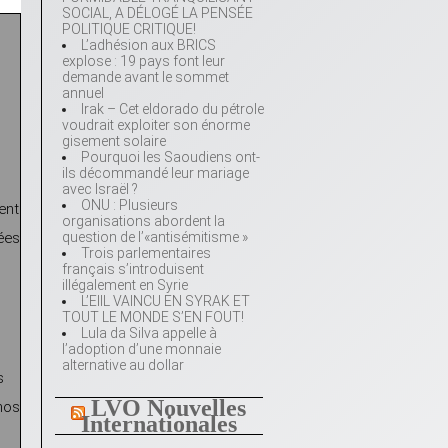
SOCIAL, A DÉLOGÉ LA PENSÉE
POLITIQUE CRITIQUE!
L’adhésion aux BRICS
explose : 19 pays font leur
demande avant le sommet
annuel
Irak – Cet eldorado du pétrole
voudrait exploiter son énorme
gisement solaire
Pourquoi les Saoudiens ont-
ils décommandé leur mariage
avec Israël ?
ONU : Plusieurs
ent
organisations abordent la
sées
question de l’«antisémitisme »
Trois parlementaires
français s’introduisent
illégalement en Syrie
L’EIIL VAINCU EN SYRAK ET
TOUT LE MONDE S’EN FOUT!
Lula da Silva appelle à
l’adoption d’une monnaie
alternative au dollar
s
LVO Nouvelles
 nos
Internationales