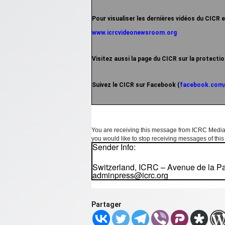
Pour visualiser les dernières vidéos du CICR et
www.icrcvideonewsroom.org
Visitez aussi la page du CICR sur la protecti
Suivez le CICR sur Facebook (
facebook.com/
You are receiving this message from ICRC Media 
you would like to stop receiving messages of this
Sender Info:
Switzerland, ICRC – Avenue de la P
adminpress@icrc.org
Partager