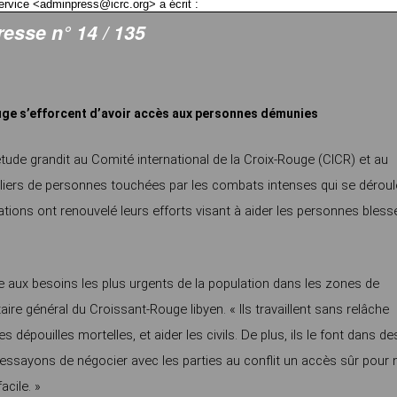
rvice <adminpress@icrc.org> a écrit :
sse n° 14 / 135
ouge s’efforcent d’avoir accès aux personnes démunies
tude grandit au Comité international de la Croix-Rouge (CICR) et au
illiers de personnes touchées par les combats intenses qui se déroul
sations ont renouvelé leurs efforts visant à aider les personnes bles
e aux besoins les plus urgents de la population dans les zones de
re général du Croissant-Rouge libyen. « Ils travaillent sans relâche
s dépouilles mortelles, et aider les civils. De plus, ils le font dans de
 essayons de négocier avec les parties au conflit un accès sûr pour
acile. »