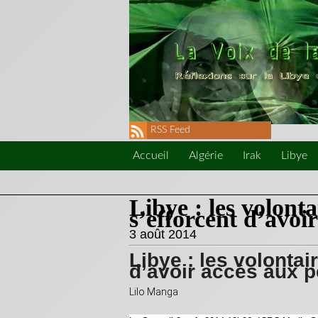
RSS Feed
Accueil
Algérie
Irak
Libye
Libye : les volont
s’efforcent d’avoi
3 août 2014
Libye : les volonta
d’avoir accès aux 
Lilo Manga