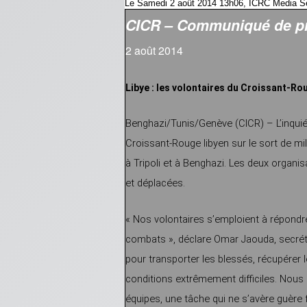
Le Samedi 2 août 2014 13h06, ICRC Media Se
CICR – Communiqué de pre
2 août 2014
Libye : les volontaires du Croissant-R
Benghazi/Tunis/Genève (CICR) – L’inquié
Croissant-Rouge libyen sur le sort de m
à Tripoli et à Benghazi. Les deux organi
et déplacées.
« Nos volontaires s’emploient à répondr
combats », déclare Omar Jaouda, secrétai
pour transporter les blessés, récupérer le
conditions extrêmement difficiles. Nous
équipes, une tâche qui ne s’avère guère f