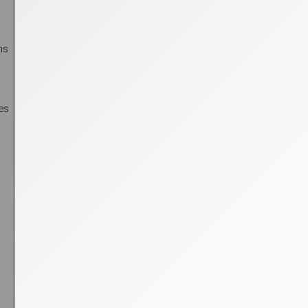
ns
es