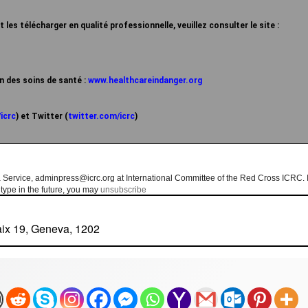
 les télécharger en qualité professionnelle, veuillez consulter le site :
on des soins de santé :
www.healthcareindanger.org
icrc
) et Twitter (
twitter.com/icrc
)
Service, adminpress@icrc.org at International Committee of the Red Cross ICRC. I
 type in the future, you may
unsubscribe
aix 19, Geneva, 1202