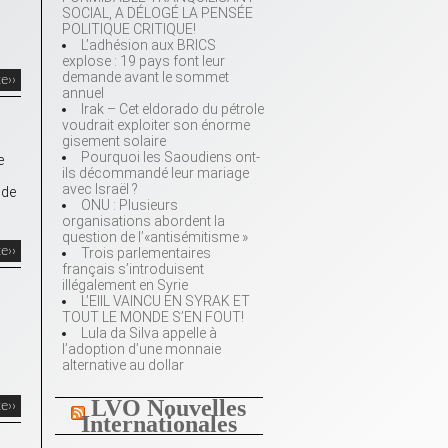
SOCIAL, A DÉLOGÉ LA PENSÉE
POLITIQUE CRITIQUE!
L’adhésion aux BRICS
explose : 19 pays font leur
demande avant le sommet
te››
annuel
Irak – Cet eldorado du pétrole
voudrait exploiter son énorme
gisement solaire
Pourquoi les Saoudiens ont-
e
ils décommandé leur mariage
avec Israël ?
 de
ONU : Plusieurs
organisations abordent la
question de l’«antisémitisme »
te››
Trois parlementaires
français s’introduisent
illégalement en Syrie
L’EIIL VAINCU EN SYRAK ET
TOUT LE MONDE S’EN FOUT!
Lula da Silva appelle à
l’adoption d’une monnaie
alternative au dollar
LVO Nouvelles
te››
Internationales