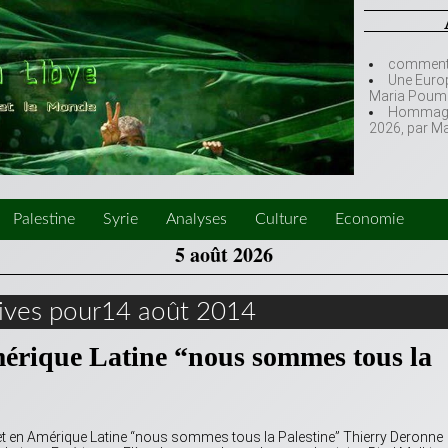
comment l
Une Europ
Maria Poumi
Hommage à
2026, par M
Palestine
Syrie
Analyses
Culture
Economie
5 août 2026
ives pour14 août 2014
mérique Latine “nous sommes tous la
 et en Amérique Latine “nous sommes tous la Palestine” Thierry Deronne