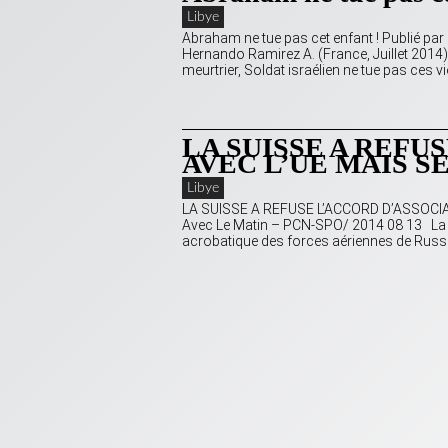
Libye
Abraham ne tue pas cet enfant ! Publié pa
Hernando Ramirez A. (France, Juillet 2014)
meurtrier, Soldat israélien ne tue pas ces vie
LA SUISSE A REFU
AVEC L’UE MAIS S
Libye
LA SUISSE A REFUSE L’ACCORD D’ASSOCIA
Avec Le Matin – PCN-SPO/ 2014 08 13 La Sui
acrobatique des forces aériennes de Russie