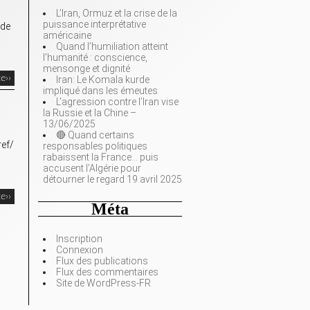
L’Iran, Ormuz et la crise de la
puissance interprétative
 de
américaine
Quand l’humiliation atteint
l’humanité : conscience,
mensonge et dignité
te››
Iran: Le Komala kurde
impliqué dans les émeutes
L’agression contre l’Iran vise
la Russie et la Chine –
13/06/2025
🔴 Quand certains
ef/
responsables politiques
rabaissent la France… puis
accusent l’Algérie pour
détourner le regard 19 avril 2025
te››
Méta
Inscription
Connexion
Flux des publications
Flux des commentaires
Site de WordPress-FR