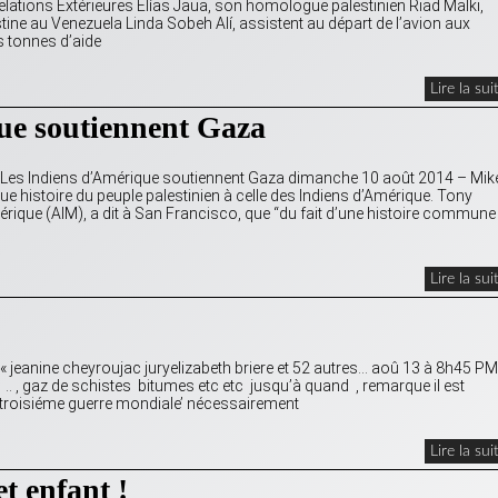
elations Extérieures Elías Jaua, son homologue palestinien Riad Malki,
e au Venezuela Linda Sobeh Alí, assistent au départ de l’avion aux
s tonnes d’aide
Lire la sui
ue soutiennent Gaza
ns Les Indiens d’Amérique soutiennent Gaza dimanche 10 août 2014 – Mik
 histoire du peuple palestinien à celle des Indiens d’Amérique. Tony
que (AIM), a dit à San Francisco, que “du fait d’une histoire commune
Lire la sui
-« jeanine cheyroujac juryelizabeth briere et 52 autres… aoû 13 à 8h45 PM
 .. , gaz de schistes bitumes etc etc jusqu’à quand , remarque il est
 troisiéme guerre mondiale’ nécessairement
Lire la sui
t enfant !