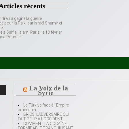
Articles récents
’Iran a gagné la guerre
e pour la Paix, par Israël Shamir et
er
 Saif al Islam, Paris, le 13 février
aria Poumier
La Voix de la
Syrie
La Türkiye face à l’Empire
américain
BRICS: L’ADVERSAIRE QUI
FAIT PEUR A L’OCCIDENT
COMMENT LA COCAÏNE,
FORMIDABLE TRANQUILISANT