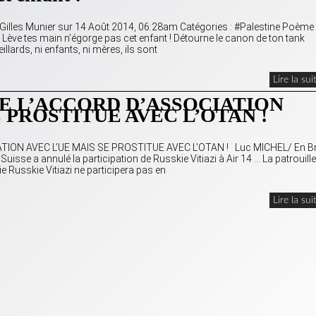
r Gilles Munier sur 14 Août 2014, 06:28am Catégories : #Palestine Poème
 Lève tes main n’égorge pas cet enfant ! Détourne le canon de ton tank
illards, ni enfants, ni mères, ils sont
Lire la sui
SE L’ACCORD D’ASSOCIATION
E PROSTITUE AVEC L’OTAN !
TION AVEC L’UE MAIS SE PROSTITUE AVEC L’OTAN ! Luc MICHEL/ En Br
sse a annulé la participation de Russkie Vitiazi à Air 14 … La patrouille
 Russkie Vitiazi ne participera pas en
Lire la sui