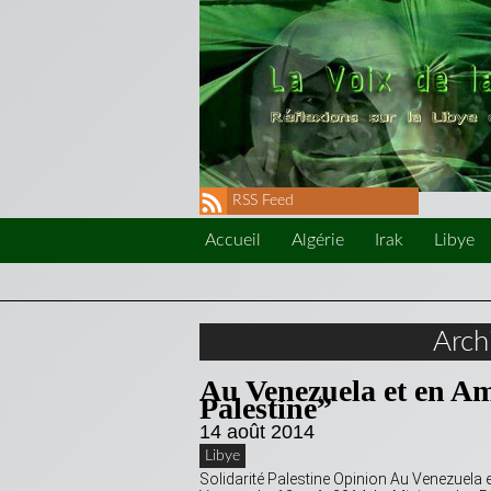
RSS Feed
Accueil
Algérie
Irak
Libye
Arch
Au Venezuela et en A
Palestine”
14 août 2014
Libye
Solidarité Palestine Opinion Au Venezuela