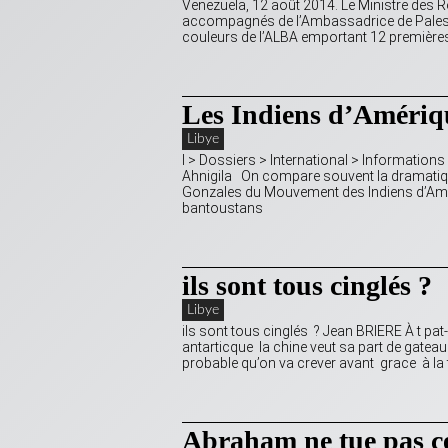
Venezuela, 12 août 2014. Le Ministre des R
accompagnés de l’Ambassadrice de Palestin
couleurs de l’ALBA emportant 12 première
Les Indiens d’Amériq
Libye
l > Dossiers > International > Informatio
Ahnigila On compare souvent la dramatique
Gonzales du Mouvement des Indiens d’Améri
bantoustans
ils sont tous cinglés ?
Libye
ils sont tous cinglés ? Jean BRIERE À t pat
antarticque la chine veut sa part de gateau
probable qu’on va crever avant grace à la
Abraham ne tue pas ce