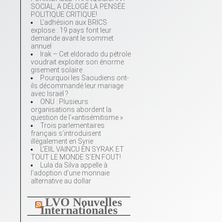
SOCIAL, A DÉLOGÉ LA PENSÉE
POLITIQUE CRITIQUE!
L’adhésion aux BRICS
explose : 19 pays font leur
demande avant le sommet
annuel
Irak – Cet eldorado du pétrole
voudrait exploiter son énorme
gisement solaire
Pourquoi les Saoudiens ont-
ils décommandé leur mariage
avec Israël ?
ONU : Plusieurs
organisations abordent la
question de l’«antisémitisme »
Trois parlementaires
français s’introduisent
illégalement en Syrie
L’EIIL VAINCU EN SYRAK ET
TOUT LE MONDE S’EN FOUT!
Lula da Silva appelle à
l’adoption d’une monnaie
alternative au dollar
LVO Nouvelles
Internationales