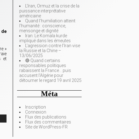
L’Iran, Ormuz et la crise de la
puissance interprétative
américaine
Quand l’humiliation atteint
l’humanité : conscience,
mensonge et dignité
r de
Iran: Le Komala kurde
impliqué dans les émeutes
L’agression contre l’Iran vise
re »
la Russie et la Chine –
raie
13/06/2025
s et
🔴 Quand certains
responsables politiques
rabaissent la France… puis
accusent l’Algérie pour
détourner le regard 19 avril 2025
Méta
Inscription
Connexion
Flux des publications
Flux des commentaires
Site de WordPress-FR