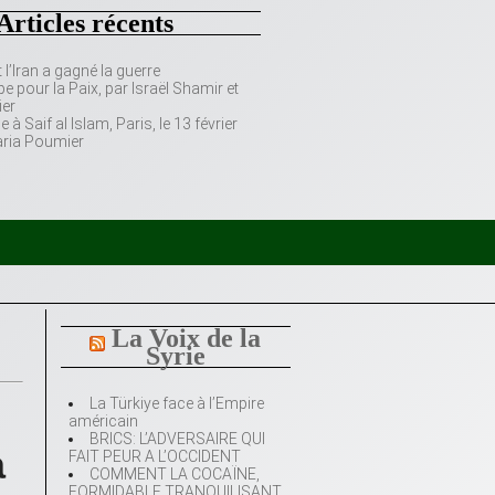
Articles récents
’Iran a gagné la guerre
e pour la Paix, par Israël Shamir et
er
 Saif al Islam, Paris, le 13 février
aria Poumier
La Voix de la
Syrie
La Türkiye face à l’Empire
américain
BRICS: L’ADVERSAIRE QUI
a
FAIT PEUR A L’OCCIDENT
COMMENT LA COCAÏNE,
FORMIDABLE TRANQUILISANT