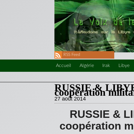
RSS Feed
Accueil
Algérie
Irak
Libye
RUSSIE & LIBYE.
coopération militai
27 août 2014
RUSSIE & LI
coopération mil