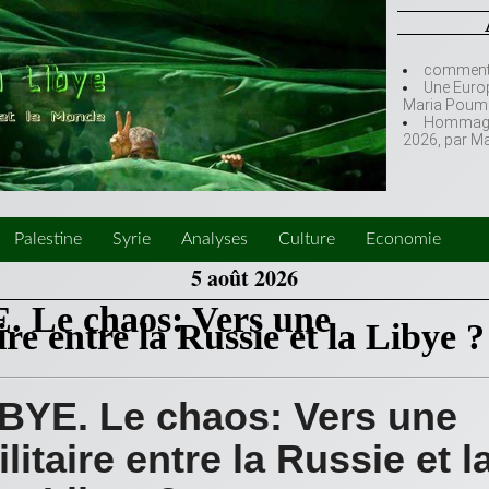
comment l
Une Europ
Maria Poumi
Hommage à
2026, par M
Palestine
Syrie
Analyses
Culture
Economie
5 août 2026
 Le chaos: Vers une
re entre la Russie et la Libye ?
BYE. Le chaos: Vers une
itaire entre la Russie et l