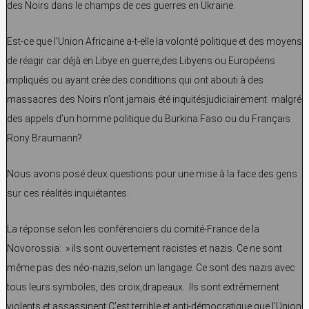
des Noirs dans le champs de ces guerres en Ukraine.
Est-ce que l’Union Africaine a-t-elle la volonté politique et des moyens
de réagir car déjà en Libye en guerre,des Libyens ou Européens
impliqués ou ayant crée des conditions qui ont abouti à des
massacres des Noirs n’ont jamais été inquitésjudiciairement malgré
des appels d’un homme politique du Burkina Faso ou du Français
Rony Braumann?
Nous avons posé deux questions pour une mise à la face des gens
sur ces réalités inquiétantes.
La réponse selon les conférenciers du comité-France de la
Novorossia: » ils sont ouvertement racistes et nazis. Ce ne sont
même pas des néo-nazis,selon un langage. Ce sont des nazis avec
tous leurs symboles, des croix,drapeaux…Ils sont extrêmement
violents et assassinent.C’est terrible et anti-démocratique que l’Union