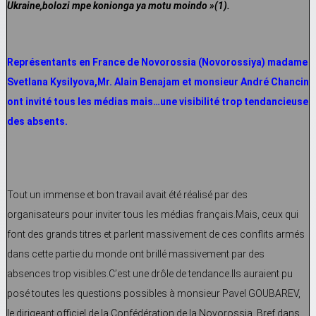
Ukraine,bolozi mpe konionga ya motu moindo »(1).
Représentants en France de Novorossia (Novorossiya) madame
Svetlana Kysilyova,Mr. Alain Benajam et monsieur André Chancin
ont invité tous les médias mais…une visibilité trop tendancieuse
des absents.
Tout un immense et bon travail avait été réalisé par des
organisateurs pour inviter tous les médias français.Mais, ceux qui
font des grands titres et parlent massivement de ces conflits armés
dans cette partie du monde ont brillé massivement par des
absences trop visibles.C’est une drôle de tendance.Ils auraient pu
posé toutes les questions possibles à monsieur Pavel GOUBAREV,
le dirigeant officiel de la Confédération de la Novorossia. Bref dans