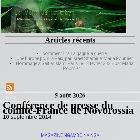
Articles récents
comment l’Iran a gagné la guerre
Une Europe pour la Paix, par Israël Shamir et Maria Poumier
Hommage à Saif al Islam, Paris, le 13 février 2026, par Maria
Poumier
RSS
5 août 2026
Feed
Conférence de presse du
comité-France de Novorossia
10 septembre 2014
MAGAZINE NGAMBO NA NGA