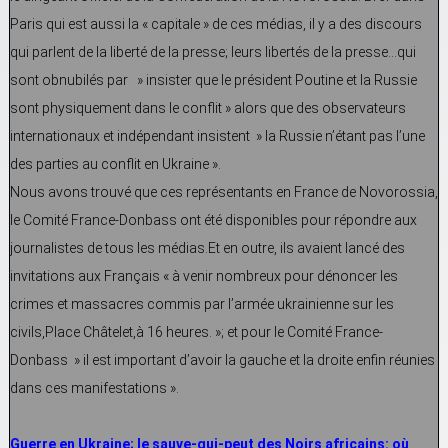
Paris qui est aussi la « capitale » de ces médias, il y a des discours
qui parlent de la liberté de la presse; leurs libertés de la presse…qui
sont obnubilés par » insister que le président Poutine et la Russie
sont physiquement dans le conflit » alors que des observateurs
internationaux et indépendant insistent » la Russie n’étant pas l’une
des parties au conflit en Ukraine ».
Nous avons trouvé que ces représentants en France de Novorossia,
le Comité France-Donbass ont été disponibles pour répondre aux
journalistes de tous les médias.Et en outre, ils avaient lancé des
invitations aux Français « à venir nombreux pour dénoncer les
crimes et massacres commis par l’armée ukrainienne sur les
civils,Place Châtelet,à 16 heures. »; et pour le Comité France-
Donbass » il est important d’avoir la gauche et la droite enfin réunies
dans ces manifestations ».
Guerre en Ukraine; le sauve-qui-peut des Noirs africains: où