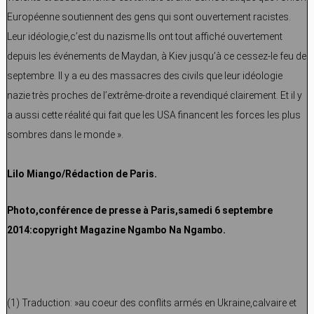
Européenne soutiennent des gens qui sont ouvertement racistes.
Leur idéologie,c’est du nazisme.Ils ont tout affiché ouvertement
depuis les événements de Maydan, à Kiev jusqu’à ce cessez-le feu de
septembre. Il y a eu des massacres des civils que leur idéologie
nazie très proches de l’extrême-droite a revendiqué clairement. Et il y
a aussi cette réalité qui fait que les USA financent les forces les plus
sombres dans le monde ».
Lilo Miango/Rédaction de Paris.
Photo,conférence de presse à Paris,samedi 6 septembre
2014:copyright Magazine Ngambo Na Ngambo.
(1) Traduction: »au coeur des conflits armés en Ukraine,calvaire et