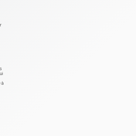
r
s
ui
s
 à