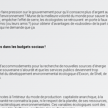
e faire pression sur le gouvernement pour qu’il consacre plus d’argent a
 de l’environnement ? Munie de la meilleure volonté du monde pour sauver l
r, empêcher l’effet de serre, les écologistes se retrouvent en porte à faux 
mis (ou leurs amis ?) pour obtenir d’avantages de «subsides» de la part 
qui ne demande que ça.
s dans les budgets sociaux !
d’accommodements pour la recherche de nouvelles sources d’énergie
te souveraine s’alourdit et que les services publics deviennent trop
’autel du développement environnemental écologique d’Exxon, de Shell, de
.
ncées à l’intérieur du mode de production capitaliste anarchique, à la
ité ne connaitra la paix, ni le respect de la planète, de ses ressources,
aractéristiques environnementales. Ces variables écologiques sont des