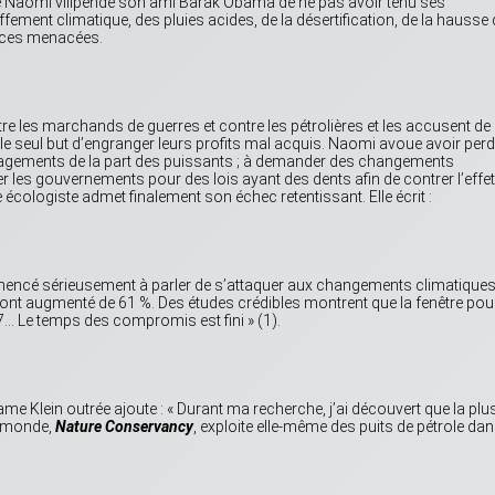
vre Naomi vilipende son ami Barak Obama de ne pas avoir tenu ses
ement climatique, des pluies acides, de la désertification, de la hausse
pèces menacées.
re les marchands de guerres et contre les pétrolières et les accusent de
s le seul but d’engranger leurs profits mal acquis. Naomi avoue avoir per
agements de la part des puissants ; à demander des changements
r les gouvernements pour des lois ayant des dents afin de contrer l’effet
 écologiste admet finalement son échec retentissant. Elle écrit :
ncé sérieusement à parler de s’attaquer aux changements climatiques
nt augmenté de 61 %. Des études crédibles montrent que la fenêtre pou
17… Le temps des compromis est fini » (1).
e Klein outrée ajoute : « Durant ma recherche, j’ai découvert que la plu
u monde,
Nature Conservancy
, exploite elle-même des puits de pétrole da