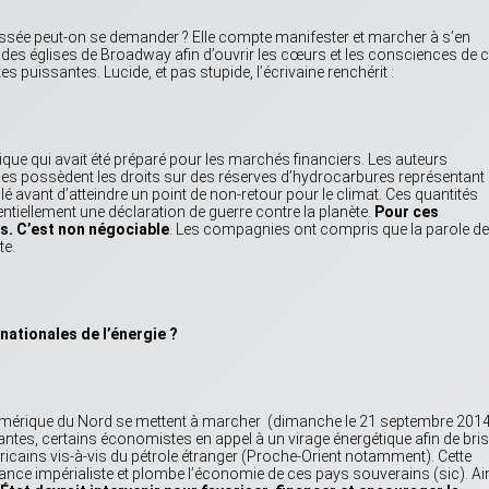
lessée peut-on se demander ? Elle compte manifester et marcher à s’en
s des églises de Broadway afin d’ouvrir les cœurs et les consciences de 
es puissantes. Lucide, et pas stupide, l’écrivaine renchérit :
annique qui avait été préparé pour les marchés financiers. Les auteurs
es possèdent les droits sur des réserves d’hydrocarbures représentant
lé avant d’atteindre un point de non-retour pour le climat. Ces quantités
tiellement une déclaration de guerre contre la planète.
Pour ces
s. C’est non négociable
. Les compagnies ont compris que la parole d
te.
nationales de l’énergie ?
Amérique du Nord se mettent à marcher (dimanche le 21 septembre 201
luantes, certains économistes en appel à un virage énergétique afin de bris
cains vis-à-vis du pétrole étranger (Proche-Orient notamment). Cette
sance impérialiste et plombe l’économie de ces pays souverains (sic). Ain