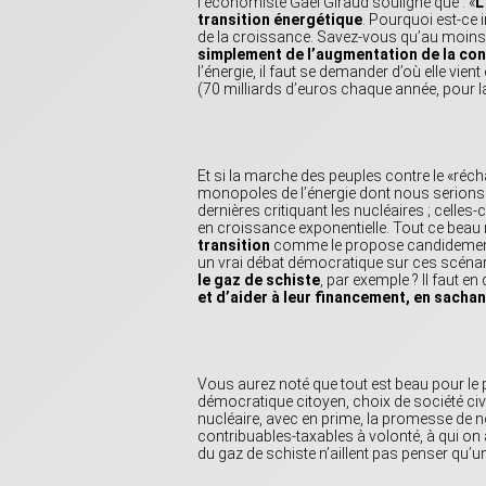
l’économiste Gaël Giraud souligne que : «
L
transition énergétique
. Pourquoi est-ce i
de la croissance. Savez-vous qu’au moin
simplement de l’augmentation de la co
l’énergie, il faut se demander d’où elle vient
(70 milliards d’euros chaque année, pour l
Et si la marche des peuples contre le «ré
monopoles de l’énergie dont nous serions le
dernières critiquant les nucléaires ; celles
en croissance exponentielle. Tout ce be
transition
comme le propose candidement l’
un vrai débat démocratique sur ces scénario
le gaz de schiste
, par exemple ? Il faut en
et d’aider à leur financement, en sacha
Vous aurez noté que tout est beau pour le
démocratique citoyen, choix de société civi
nucléaire, avec en prime, la promesse de n
contribuables-taxables à volonté, à qui on
du gaz de schiste n’aillent pas penser qu’