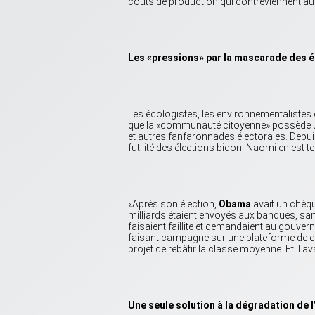
coûts de production qui contreviennent au 
Les «pressions» par la mascarade des é
Les écologistes, les environnementalistes et
que la «communauté citoyenne» possède un 
et autres fanfaronnades électorales. Depui
futilité des élections bidon. Naomi en est
«Après son élection,
Obama
avait un chèq
milliards étaient envoyés aux banques, s
faisaient faillite et demandaient au gouve
faisant campagne sur une plateforme de ch
projet de rebâtir la classe moyenne. Et il av
Une seule solution à la dégradation de l