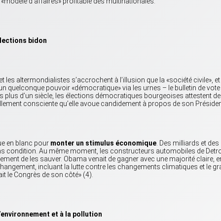
«modèle d’affaires» profitable des multinationales.
lections bidon
 les altermondialistes s’accrochent à l’illusion que la «société civile», et
quelconque pouvoir «démocratique» via les urnes – le bulletin de vote
s plus d’un siècle, les élections démocratiques bourgeoises attestent de
 tellement consciente qu’elle avoue candidement à propos de son Présiden
ue en blanc pour
monter un stimulus économique
. Des milliards et des
ans condition. Au même moment, les constructeurs automobiles de Detro
rnement de les sauver. Obama venait de gagner avec une majorité claire, e
angement, incluant la lutte contre les changements climatiques et le g
ait le Congrès de son côté» (4).
’environnement et à la pollution