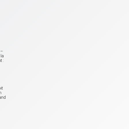
 –
 la
t :
it
n
rand