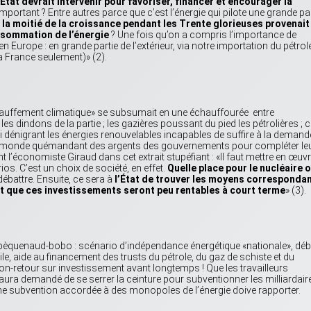
’État devrait intervenir pour favoriser, financer et encourager la
mportant ? Entre autres parce que c’est l’énergie qui pilote une grande pa
s
la moitié de la croissance pendant les Trente glorieuses provenait
nsommation de l’énergie
? Une fois qu’on a compris l’importance de
 en Europe : en grande partie de l’extérieur, via notre importation du pétrol
a France seulement)» (2).
chauffement climatique» se subsumait en une échauffourée entre
s dindons de la partie ; les gazières poussant du pied les pétrolières ; 
-ci dénigrant les énergies renouvelables incapables de suffire à la demand
au monde quémandant des argents des gouvernements pour compléter le
économiste Giraud dans cet extrait stupéfiant : «Il faut mettre en œuv
s. C’est un choix de société, en effet.
Quelle place pour le nucléaire 
 débattre. Ensuite, ce sera à
l’État de trouver les moyens corresponda
nt que ces investissements seront peu rentables à court terme
» (3).
 pèquenaud-bobo : scénario d’indépendance énergétique «nationale», déb
le, aide au financement des trusts du pétrole, du gaz de schiste et du
on-retour sur investissement avant longtemps ! Que les travailleurs
 aura demandé de se serrer la ceinture pour subventionner les milliardair
une subvention accordée à des monopoles de l’énergie doive rapporter.