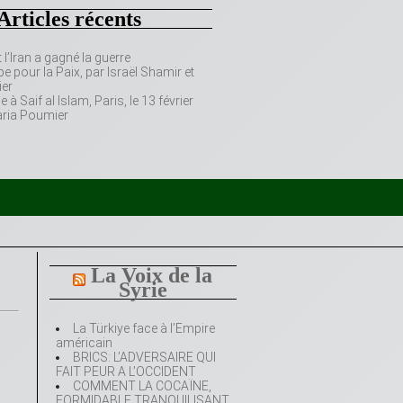
Articles récents
’Iran a gagné la guerre
e pour la Paix, par Israël Shamir et
er
 Saif al Islam, Paris, le 13 février
aria Poumier
La Voix de la
Syrie
La Türkiye face à l’Empire
américain
BRICS: L’ADVERSAIRE QUI
FAIT PEUR A L’OCCIDENT
COMMENT LA COCAÏNE,
FORMIDABLE TRANQUILISANT