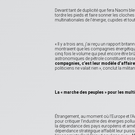
Devant tant de duplicité que fera Naomi b
tordre les pieds et faire sonner les cloche
multinationales de l’énergie, cupides et tout
« Il y a trois ans, j’ai reçu un rapport brit
montraient que les compagnies énergétiqu
cinq fois le volume qui peut encore être brû
astronomiques de pétrole constituent essen
compagnies, c’est leur modèle d’affaire
politiciens ne valait rien », conclut la militan
La « marche des peuples » pour les multi
Étrangement, au moment où l’Europe et l’
pour critiquer l’industrie des énergies pol
la dépendance des pays européens et améri
dépendance stratégique affaiblit leur puis