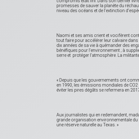
compromis était fini. Dans son dernier li
promesses de sauver la planète du réchauff
niveau des océans et de l’extinction d’es
Naomi et ses amis crient et vocifèrent cont
tout faire pour accélérer leur calvaire dan
dix années de sa vie à quémander des eng
bénéfiques pour l’environnement ; à supplie
serre et protéger l’atmosphère. La militante
« Depuis que les gouvernements ont comme
en 1990, les émissions mondiales de CO2 o
éviter les pires dégâts se refermera en 20
Aux journalistes qui en redemandent, madam
grande organisation environnementale d
une réserve naturelle au Texas. »