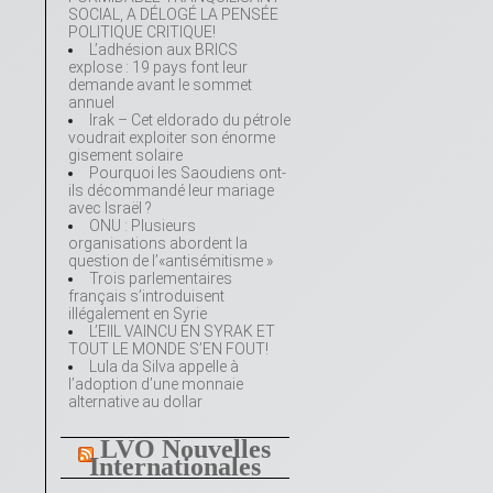
SOCIAL, A DÉLOGÉ LA PENSÉE
POLITIQUE CRITIQUE!
L’adhésion aux BRICS
explose : 19 pays font leur
demande avant le sommet
annuel
Irak – Cet eldorado du pétrole
voudrait exploiter son énorme
gisement solaire
Pourquoi les Saoudiens ont-
ils décommandé leur mariage
avec Israël ?
ONU : Plusieurs
organisations abordent la
question de l’«antisémitisme »
Trois parlementaires
français s’introduisent
illégalement en Syrie
L’EIIL VAINCU EN SYRAK ET
TOUT LE MONDE S’EN FOUT!
Lula da Silva appelle à
l’adoption d’une monnaie
alternative au dollar
LVO Nouvelles
Internationales