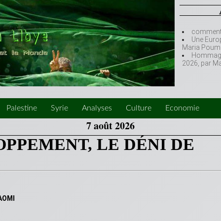
comment l
Une Europ
Maria Poumi
Hommage à
2026, par M
Palestine
Syrie
Analyses
Culture
Economie
7 août 2026
PPEMENT, LE DÉNI DE
AOMI