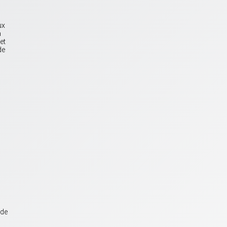
ux
a
et
de
 de