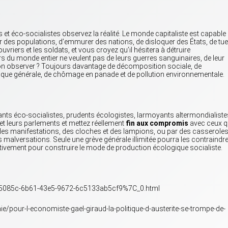
 et éco-socialistes observez la réalité. Le monde capitaliste est capable
r des populations, d’emmurer des nations, de disloquer des États, de tue
 ouvriers et les soldats, et vous croyez qu’il hésitera à détruire
rs du monde entier ne veulent pas de leurs guerres sanguinaires, de leur
-on observer ? Toujours davantage de décomposition sociale, de
que générale, de chômage en panade et de pollution environnementale.
nts éco-socialistes, prudents écologistes, larmoyants altermondialiste
t leurs parlements et mettez réellement
fin aux compromis
avec ceux q
des manifestations, des cloches et des lampions, ou par des casserole
malversations. Seule une grève générale illimitée pourra les contraindre
nitivement pour construire le mode de production écologique socialiste.
515085c-6b61-43e5-9672-6c5133ab5cf9%7C_0.html
e/pour-l-economiste-gael-giraud-la-politique-d-austerite-se-trompe-de-