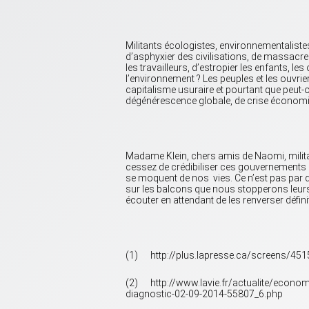
Militants écologistes, environnementalistes
d’asphyxier des civilisations, de massacre
les travailleurs, d’estropier les enfants, les
l’environnement ? Les peuples et les ouvrie
capitalisme usuraire et pourtant que peut
dégénérescence globale, de crise économi
Madame Klein, chers amis de Naomi, milita
cessez de crédibiliser ces gouvernements e
se moquent de nos vies. Ce n’est pas par 
sur les balcons que nous stopperons leurs 
écouter en attendant de les renverser défi
(1) http://plus.lapresse.ca/screens/4
(2) http://www.lavie.fr/actualite/economi
diagnostic-02-09-2014-55807_6.php