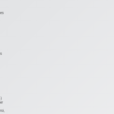
ces
es
4)
er
si,