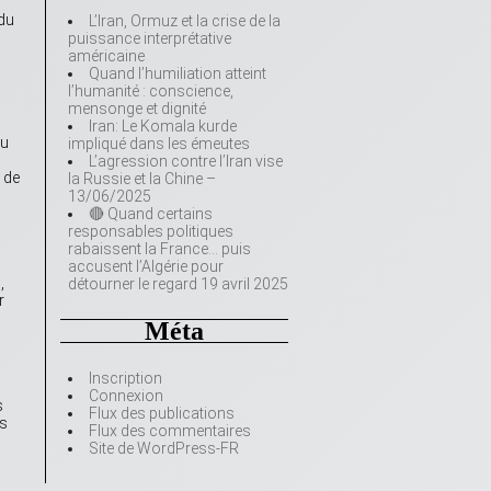
 du
L’Iran, Ormuz et la crise de la
puissance interprétative
américaine
Quand l’humiliation atteint
l’humanité : conscience,
mensonge et dignité
Iran: Le Komala kurde
du
impliqué dans les émeutes
L’agression contre l’Iran vise
 de
la Russie et la Chine –
13/06/2025
🔴 Quand certains
responsables politiques
rabaissent la France… puis
accusent l’Algérie pour
,
détourner le regard 19 avril 2025
r
Méta
Inscription
Connexion
s
Flux des publications
ns
Flux des commentaires
Site de WordPress-FR