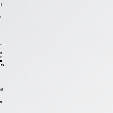
rt
e
ces
e
ur
re
ou
nts
at
es