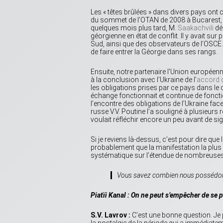
Les « têtes brûlées » dans divers pays ont
du sommet de l’OTAN de 2008 à Bucarest, il a
quelques mois plus tard, M.
Saakachvili
dé
géorgienne en état de conflit. Il y avait su
Sud, ainsi que des observateurs de l’OSCE.
de faire entrer la Géorgie dans ses rangs.
Ensuite, notre partenaire l’Union européen
à la conclusion avec l’Ukraine de l’
accord 
les obligations prises par ce pays dans le c
échange fonctionnait et continue de fonct
l’encontre des obligations de l’Ukraine fac
russe V.V. Poutine l’a souligné à plusieurs r
voulait réfléchir encore un peu avant de si
Si je reviens là-dessus, c’est pour dire que
probablement que la manifestation la plus 
systématique sur l’étendue de nombreuse
Vous savez combien nous possédons d
Piatïi Kanal : On ne peut s’empêcher de se p
S.V. Lavrov :
C’est une bonne question. Je
la nostalgie de la période qui a immédiate