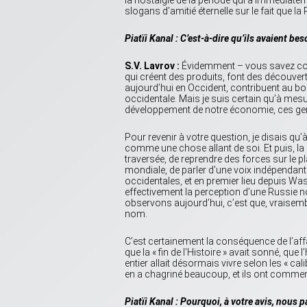
slogans d’amitié éternelle sur le fait que l
Piatïi Kanal : C’est-à-dire qu’ils avaient be
S.V. Lavrov :
Évidemment – vous savez comb
qui créent des produits, font des découve
aujourd’hui en Occident, contribuent au 
occidentale. Mais je suis certain qu’à me
développement de notre économie, ces gen
Pour revenir à votre question, je disais qu
comme une chose allant de soi. Et puis, la 
traversée, de reprendre des forces sur le 
mondiale, de parler d’une voix indépendante
occidentales, et en premier lieu depuis Was
effectivement la perception d’une Russie n
observons aujourd’hui, c’est que, vraisemb
nom.
C’est certainement la conséquence de l’affa
que la « fin de l’Histoire » avait sonné, qu
entier allait désormais vivre selon les « ca
en a chagriné beaucoup, et ils ont commen
Piatïi Kanal : Pourquoi, à votre avis, nous p