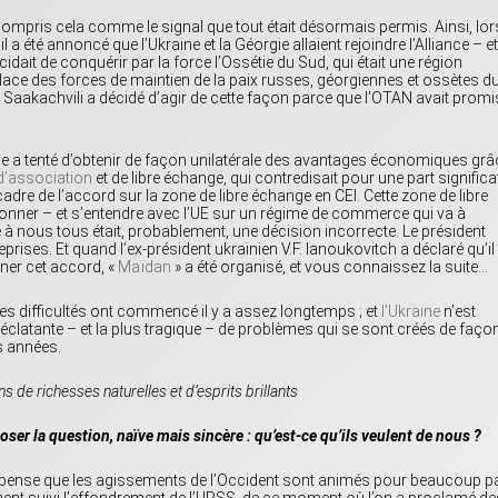
 compris cela comme le signal que tout était désormais permis. Ainsi, lor
 été annoncé que l’Ukraine et la Géorgie allaient rejoindre l’Alliance – et
cidait de conquérir par la force l’Ossétie du Sud, qui était une région
r place des forces de maintien de la paix russes, géorgiennes et ossètes d
 Saakachvili a décidé d’agir de cette façon parce que l’OTAN avait promi
ne a tenté d’obtenir de façon unilatérale des avantages économiques grâ
d’association
et de libre échange, qui contredisait pour une part significa
adre de l’accord sur la zone de libre échange en CEI. Cette zone de libre
ionner – et s’entendre avec l’UE sur un régime de commerce qui va à
e à nous tous était, probablement, une décision incorrecte. Le président
eprises. Et quand l’ex-président ukrainien V.F. Ianoukovitch a déclaré qu’il
gner cet accord, «
Maïdan
» a été organisé, et vous connaissez la suite…
 les difficultés ont commencé il y a assez longtemps ; et
l’Ukraine
n’est
éclatante – et la plus tragique – de problèmes qui se sont créés de faço
s années.
e richesses naturelles et d’esprits brillants
oser la question, naïve mais sincère : qu’est-ce qu’ils veulent de nous ?
 pense que les agissements de l’Occident sont animés pour beaucoup p
ment suivi l’effondrement de l’URSS, de ce moment où l’on a proclamé de