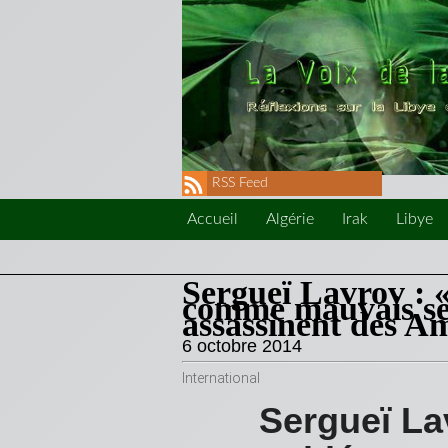
RSS Feed
Accueil
Algérie
Irak
Libye
Sergueï Lavrov : 
comme mauvais seu
assassinent des Am
6 octobre 2014
International
Sergueï La