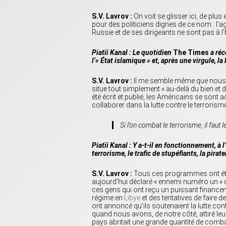
S.V. Lavrov :
On voit se glisser ici, de pl
pour des politiciens dignes de ce nom : l’
Russie et de ses dirigeants ne sont pas à 
Piatïi Kanal : Le quotidien
The Times
a réc
l’« État islamique » et, après une virgule, 
S.V. Lavrov :
Il me semble même que nous 
situe tout simplement « au-delà du bien et
été écrit et publié, les Américains se sont
collaborer dans la lutte contre le terroris
Si l’on combat le terrorisme, il faut l
Piatïi Kanal : Y a-t-il en fonctionnement, à
terrorisme, le trafic de stupéfiants, la pirat
S.V. Lavrov :
Tous ces programmes ont été ge
aujourd’hui déclaré « ennemi numéro un » de
ces gens qui ont reçu un puissant financ
régime en
Libye
et des tentatives de faire 
ont annoncé qu’ils soutenaient la lutte contr
quand nous avons, de notre côté, attiré leu
pays abritait une grande quantité de comba