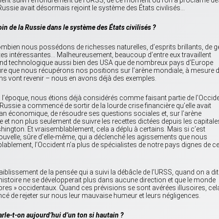
a Russie avait désormais rejoint le système des États civilisés…
soin de la Russie dans le système des États civilisés ?
ien nous possédons de richesses naturelles, d’esprits brillants, de 
rtes intéressantes… Malheureusement, beaucoup d’entre eux travaillent
bond technologique aussi bien des USA que de nombreux pays d’Europe
sure que nous récupérons nos positions sur l’arène mondiale, à mesure 
s vont revenir – nous en avons déjà des exemples.
’à l’époque, nous étions déjà considérés comme faisant partie de l’Occide
Russie a commencé de sortir de la lourde crise financière qu’elle avait
plan économique, de résoudre ses questions sociales et, sur l’arène
 et non plus seulement de suivre les recettes dictées depuis les capitale
hington. Et vraisemblablement, cela a déplu à certains. Mais si c’est
ouvelle, sûre d’elle-même, qui a déclenché les agissements que nous
lablement, l’Occident n’a plus de spécialistes de notre pays dignes de c
iblissement de la pensée qui a suivi la débâcle de l’URSS, quand on a dit
e l’histoire ne se développerait plus dans aucune direction et que le monde
libres » occidentaux. Quand ces prévisions se sont avérées illusoires, cel
cé de rejeter sur nous leur mauvaise humeur et leurs négligences.
arle-t-on aujourd’hui d’un ton si hautain ?