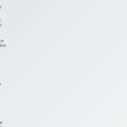
s
u
s
ce
tive
n
ar
s