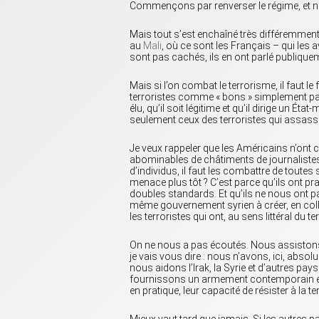
Commençons par renverser le régime, et n
Mais tout s’est enchaîné très différemment,
au
Mali
, où ce sont les Français – qui les
sont pas cachés, ils en ont parlé publique
Mais si l’on combat le terrorisme, il faut l
terroristes comme « bons » simplement parce 
élu, qu’il soit légitime et qu’il dirige un
seulement ceux des terroristes qui assass
Je veux rappeler que les Américains n’ont
abominables de châtiments de journalistes
d’individus, il faut les combattre de toute
menace plus tôt ? C’est parce qu’ils ont pr
doubles standards. Et qu’ils ne nous ont 
même gouvernement syrien à créer, en col
les terroristes qui ont, au sens littéral du
On ne nous a pas écoutés. Nous assistons a
je vais vous dire : nous n’avons, ici, abso
nous aidons l’Irak, la Syrie et d’autres pays
fournissons un armement contemporain et ef
en pratique, leur capacité de résister à la ter
Mieux vaut tard que jamais. Si les autres 