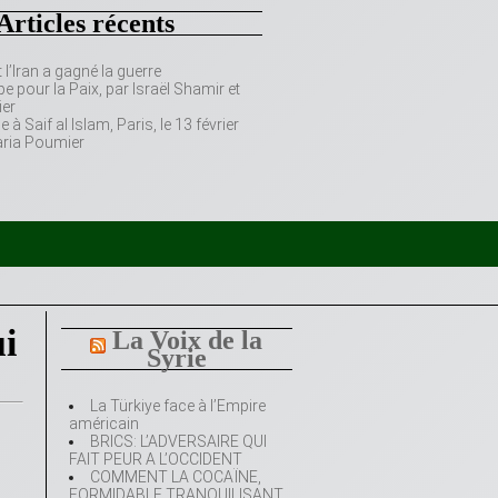
Articles récents
’Iran a gagné la guerre
e pour la Paix, par Israël Shamir et
er
 Saif al Islam, Paris, le 13 février
aria Poumier
i
La Voix de la
Syrie
La Türkiye face à l’Empire
américain
BRICS: L’ADVERSAIRE QUI
FAIT PEUR A L’OCCIDENT
COMMENT LA COCAÏNE,
FORMIDABLE TRANQUILISANT