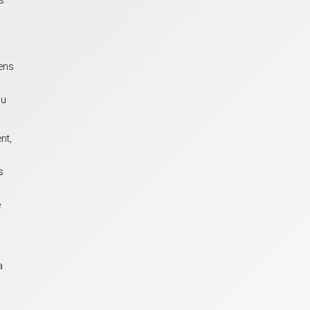
gens
du
nt,
s
e
a