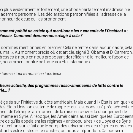
us en plus évidemment et fortement, une chose parfaitement inadmissible
agacement personnel. Les déclarations personnifiées à l’adresse de la
l’honneur de ceux qui les prononcent.
emment publié un article qui mentionne les « ennemis de l’Occident » :
la Russie. Comment devons-nous réagir à cela ?
sommes mentionnés en premier. Cela ne rentre dans aucun cadre, cela
 du mal ». Au moment précis où cet article, signé B. Obama et D. Cameron,
 adressés à nous en nous proposant de réfléchir à la meilleure façon de
me, notamment contre ce fameux « État islamique ».
e faire en tout temps et en tous lieux
 l’heure actuelle, des programmes russo-américains de lutte contre le
erie… ?
lés sur l’initiative du côté américain. Mais quand l’« État islamique » e
s États-Unis, on est tenté de rappeler qu’il est constitué précisément de
ement de l’étranger au moment de la mise en œuvre du changement de
de même en Syrie. À l’époque, les Américains aussi bien que les Européen
e ce qu’ils appelaient les régimes « antipopulaires » de Libye et de Syrie. 
r attention sur le fait que le camp des adversaires des régimes dans ces
ttants extrémistes et terroristes, on nous a répondu : « Ça passera.