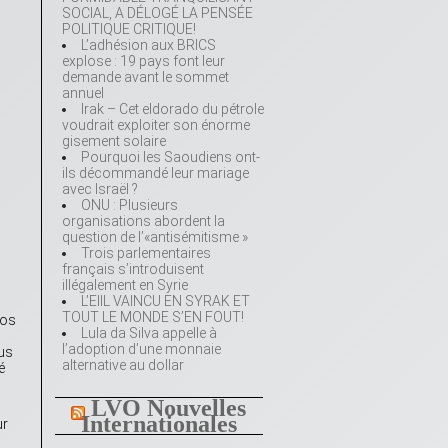
SOCIAL, A DÉLOGÉ LA PENSÉE
POLITIQUE CRITIQUE!
s
L’adhésion aux BRICS
explose : 19 pays font leur
demande avant le sommet
annuel
Irak – Cet eldorado du pétrole
voudrait exploiter son énorme
gisement solaire
Pourquoi les Saoudiens ont-
ils décommandé leur mariage
avec Israël ?
ONU : Plusieurs
organisations abordent la
question de l’«antisémitisme »
Trois parlementaires
français s’introduisent
illégalement en Syrie
L’EIIL VAINCU EN SYRAK ET
TOUT LE MONDE S’EN FOUT!
nos
Lula da Silva appelle à
l’adoption d’une monnaie
ous
alternative au dollar
é
LVO Nouvelles
Internationales
ur