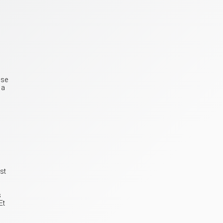
 se
 a
st
s
Et