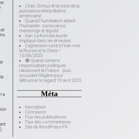
ne
L’Iran, Ormuz et la crise de la
e
puissance interprétative
américaine
Quand l’humiliation atteint
l’humanité : conscience,
cer
mensonge et dignité
ans
Iran: Le Komala kurde
impliqué dans les émeutes
L’agression contre l’Iran vise
la Russie et la Chine –
13/06/2025
🔴 Quand certains
er
responsables politiques
rabaissent la France… puis
accusent l’Algérie pour
le
détourner le regard 19 avril 2025
Méta
n a
Inscription
tion
Connexion
Flux des publications
Flux des commentaires
ant
Site de WordPress-FR
)