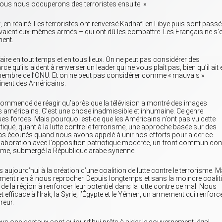
ous nous occuperons des terroristes ensuite. »
 en réalité. Les terroristes ont renversé Kadhafi en Libye puis sont pass
 avaient eux-mêmes armés – qui ont dû les combattre. Les Français ne s’
ment.
e faire en tout temps et en tous lieux. On ne peut pas considérer des
qu’ils aident à renverser un leader qui ne vous plaît pas, bien qu’il ait 
 État-membre de l’ONU. Et on ne peut pas considérer comme « mauvais »
inent des Américains.
 commencé de réagir qu’après que la télévision a montré des images
 américains. C’est une chose inadmissible et inhumaine. Ce genre
s ses forces. Mais pourquoi est-ce que les Américains n’ont pas vu cette
atiqué, quant à la lutte contre le terrorisme, une approche basée sur des
pas écoutés quand nous avons appelé à unir nos efforts pour aider ce
laboration avec l’opposition patriotique modérée, un front commun con
 terme, submergé la République arabe syrienne.
ujourd’hui à la création d’une coalition de lutte contre le terrorisme. M
lument rien à nous reprocher. Depuis longtemps et sans la moindre coalit
 de la région à renforcer leur potentiel dans la lutte contre ce mal. Nous
ficace à l’Irak, la Syrie, l’Égypte et le Yémen, un armement qui renforce
reur.
pays occidentaux sont aujourd’hui prêts à aider le gouvernement légal