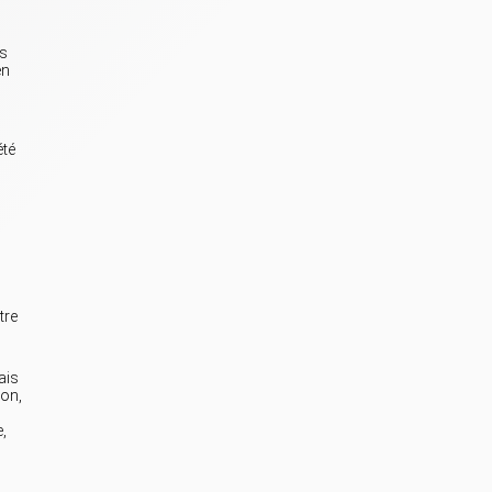
és
en
été
tre
ais
ion,
,