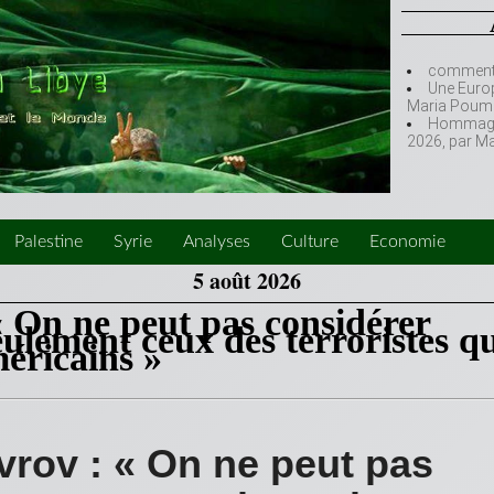
comment l
Une Europ
Maria Poumi
Hommage à
2026, par M
Palestine
Syrie
Analyses
Culture
Economie
5 août 2026
« On ne peut pas considérer
lement ceux des terroristes qu
éricains »
vrov : « On ne peut pas