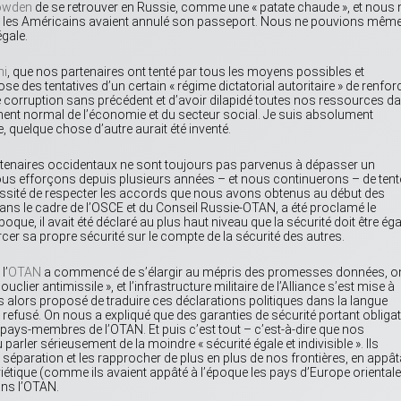
owden
de se retrouver en Russie, comme une « patate chaude », et nous 
e les Américains avaient annulé son passeport. Nous ne pouvions mêm
égale.
hi
, que nos partenaires ont tenté par tous les moyens possibles et
des tentatives d’un certain « régime dictatorial autoritaire » de renfor
corruption sans précédent et d’avoir dilapidé toutes nos ressources d
ent normal de l’économie et du secteur social. Je suis absolument
e, quelque chose d’autre aurait été inventé.
rtenaires occidentaux ne sont toujours pas parvenus à dépasser un
ous efforçons depuis plusieurs années – et nous continuerons – de tent
essité de respecter les accords que nous avons obtenus au début des
ns le cadre de l’OSCE et du Conseil Russie-OTAN, a été proclamé le
l’époque, il avait été déclaré au plus haut niveau que la sécurité doit être éga
forcer sa propre sécurité sur le compte de la sécurité des autres.
l’
OTAN
a commencé de s’élargir au mépris des promesses données, o
clier antimissile », et l’infrastructure militaire de l’Alliance s’est mise à
 alors proposé de traduire ces déclarations politiques dans la langue
 refusé. On nous a expliqué que des garanties de sécurité portant obliga
 pays-membres de l’OTAN. Et puis c’est tout – c’est-à-dire que nos
arler sérieusement de la moindre « sécurité égale et indivisible ». Ils
 séparation et les rapprocher de plus en plus de nos frontières, en appât
étique (comme ils avaient appâté à l’époque les pays d’Europe orientale
ns l’OTAN.