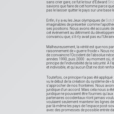
sans crier gare, ce fut le tour d’Edward
Sn
savions que faire de cet homme parce qu
pas le laisser quitter le pays sur une base l
Enfin, il y a eu les Jeux olympiques de
Sotc
imaginables de présenter comme l’apothéose 
ses positions. Nous avons été accusés de 
cet événement au détriment du développem
convaincu que, s’il n’y avait pas eu l’Ukrain
Malheureusement, la vérité est que nos pa
raisonnement de « guerre froide ». Nous n
de convaincre l’Occident de l’absolue néc
années 1990, puis 2000 : au moment où, da
principe de l’indivisibilité de la sécurité. À 
et indivisible, et qu’aucun État ne doit ren
Toutefois, ce principe n’a pas été appliqué : 
vu le début de la création du système de « bou
s’approcher de nos frontières. Nous avons
juridique d’un accord. Mais cela nous a été
juridique ne pouvaient être fournies qu’aux
partenaires occidentaux n’ont jamais voulu p
voulaient seulement maintenir les lignes de
par là-même les pays de l’espace post-sovi
avec des promesses de possible entrée da