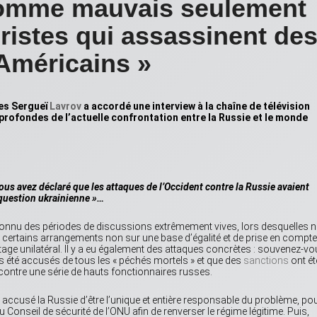
comme mauvais seulement
ristes qui assassinent de
Américains »
res Sergueï
Lavrov
a accordé une interview à la chaîne de télévision
ns profondes de l’actuelle confrontation entre la Russie et le monde
ous avez déclaré que les attaques de l’Occident contre la Russie avaient
question ukrainienne »…
nnu des périodes de discussions extrêmement vives, lors desquelles 
r certains arrangements non sur une base d’égalité et de prise en compte
tage unilatéral. Il y a eu également des attaques concrètes : souvenez-v
 été accusés de tous les « péchés mortels » et que des
sanctions
ont ét
contre une série de hauts fonctionnaires russes.
a accusé la Russie d’être l’unique et entière responsable du problème, po
 Conseil de sécurité de l’ONU afin de renverser le régime légitime. Puis,