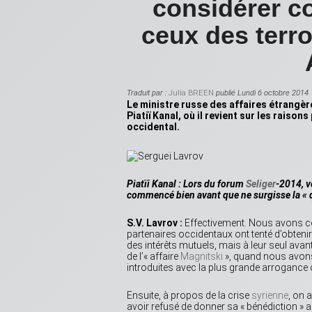
considérer 
ceux des terro
Traduit par :
Julia BREEN
publié Lundi 6 octobre 2014
Le ministre russe des affaires étrangè
Piatiï Kanal, où il revient sur les raiso
occidental.
Piatïi Kanal : Lors du forum
Seliger
-2014, v
commencé bien avant que ne surgisse la « 
S.V. Lavrov :
Effectivement. Nous avons co
partenaires occidentaux ont tenté d’obteni
des intérêts mutuels, mais à leur seul avan
de l’« affaire
Magnitski
», quand nous avons
introduites avec la plus grande arrogance 
Ensuite, à propos de la crise
syrienne
, on 
avoir refusé de donner sa « bénédiction » au