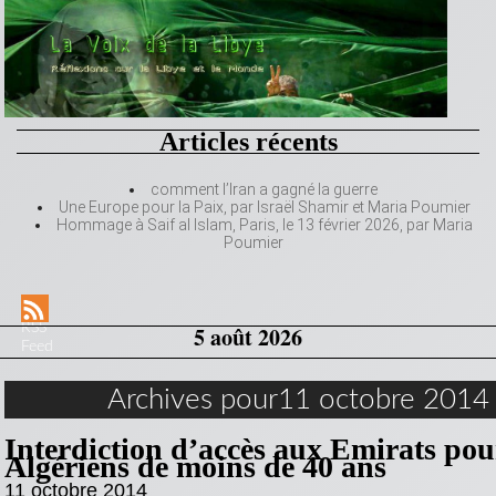
Articles récents
comment l’Iran a gagné la guerre
Une Europe pour la Paix, par Israël Shamir et Maria Poumier
Hommage à Saif al Islam, Paris, le 13 février 2026, par Maria
Poumier
RSS
5 août 2026
Feed
Archives pour11 octobre 2014
Interdiction d’accès aux Emirats pour
Algériens de moins de 40 ans
11 octobre 2014