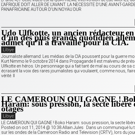
L’AFRIQUE DOIT ALLER DE L’AVANT. LA NECESSITE D’UNE AVANT-GARD
PANAFRICAINE AUTOUR D’UN NOYAU DUR
Udo Ulfkotte, un ancien rédacteur en
d’un des plus grands quotidien alle
admet qu’il a travaillé pour la CIA.
Libye
Journaliste allemand: Les médias de la CIA poussent pour la guerre mo
Kurt Nimmo le 9 octobre 2014 dans Propagande Il est malvenu de prés
Ulfkotte en héros. Un personnage qui a fait tant de mal au cours de sa c
écrasant la voix des rares journalistes qui voulaient, comme nous, faire
vérité. Il
LE CAMEROUN QUI GAGNE ! Bo
Haram: sous pression, la secte libère 
otages
Libye
LE CAMEROUN QUI GAGNE ! Boko Haram: sous pression, la secte libèr
Posted on oct 11, 2014 @ 10:38 Allain Jules Dans un communiqué lu t
sur les ondes de la Cameroon Radio and Television (CRTV), lors du jou