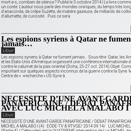
mort-e-s, combien de silence ? Publié le 3 octobre 2014 | Le livre c
un conte. L’auteur nous parle des mondes oniriques, du temps très long
d’anaconda, de crêpe Suzette, de matière gazeuse, de milliards de collis
d’allumette, de curiosité… Puis ce sera
Les espions syriens à Qatar ne fumen
jamais…
Libye
Les espions syriens à Qatar ne fument jamais… Sous-titre: Qatar, les Am
et les Etats-Unis d’Amérique organisent une conférence internationale d
contre le calumet de la paix oriental (Doha, 25-27 oct. 2014) Objet: C
important sur quelques aspects inconnus de la guerre contre la Syrie. 
Centre de « »recherche » US-Syrie à
NECESSITE D’UNE AVANT-GARD
PANAFRICAINE / DEBAT PANAF
AVEC LUC MICHEL A MALABO I
Libye
NECESSITE D’UNE AVANT-GARDE PANAFRICAINE / DEBAT PANAFRICAI
MICHEL A MALABO I (4) EODE-TV & RTVGE/ 2014 09 14/ LUC MICHEL
(Partie 4) / Cette video est la QUATRIEME intervention de Luc MICHEL dan