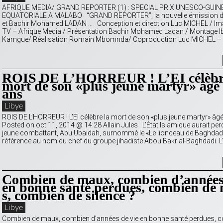
AFRIQUE MEDIA/ GRAND REPORTER (1) : SPECIAL PRIX UNESCO-GUIN
EQUATORIALE A MALABO “GRAND REPORTER”, la nouvelle émission d
et Bachir Mohamed LADAN … Conception et direction Luc MICHEL / I
TV – Afrique Media / Présentation Bachir Mohamed Ladan / Montage I
Kamgue/ Réalisation Romain Mbomnda/ Coproduction Luc MICHEL –
ROIS DE L’HORREUR ! L’EI célèbr
mort de son «plus jeune martyr» âg
ans
Libye
ROIS DE L’HORREUR ! L’EI célèbre la mort de son «plus jeune martyr» â
Posted on oct 11, 2014 @ 14:28 Allain Jules L’État Islamique aurait pe
jeune combattant, Abu Ubaidah, surnommé le «Le lionceau de Baghdadi
référence au nom du chef du groupe jihadiste Abou Bakr al-Baghdadi. L
Combien de maux, combien d’années 
en bonne santé perdues, combien de 
s, combien de silence ?
Libye
Combien de maux, combien d’années de vie en bonne santé perdues, 