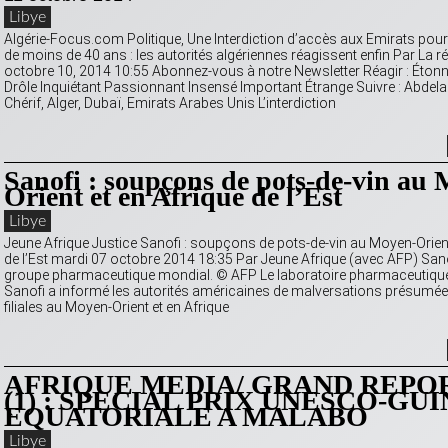
Libye
Algérie-Focus.com Politique, Une Interdiction d’accès aux Emirats pour
de moins de 40 ans : les autorités algériennes réagissent enfin Par La ré
octobre 10, 2014 10:55 Abonnez-vous à notre Newsletter Réagir : Éton
Drôle Inquiétant Passionnant Insensé Important Étrange Suivre : Abdelaz
Chérif, Alger, Dubaï, Emirats Arabes Unis L’interdiction
Sanofi : soupçons de pots-de-vin au
Orient et en Afrique de l’Est
Libye
Jeune Afrique Justice Sanofi : soupçons de pots-de-vin au Moyen-Orient
de l’Est mardi 07 octobre 2014 18:35 Par Jeune Afrique (avec AFP) Sanof
groupe pharmaceutique mondial. © AFP Le laboratoire pharmaceutique
Sanofi a informé les autorités américaines de malversations présumé
filiales au Moyen-Orient et en Afrique
AFRIQUE MEDIA/ GRAND REPO
(1) : SPECIAL PRIX UNESCO-GU
EQUATORIALE A MALABO
Libye